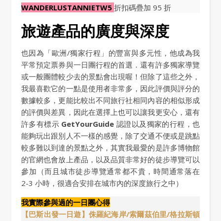
WANDERLUSTANNIETW5
折扣碼疊加 95 折
旅遊產品的廣度與深度
也因為「歐洲/獨家行程」的豐富與多元性，他成為我
平常預定票券與一日團行程的首選．還有許多獨家導覽
或一般團體較少去的景點會出現喔！但除了這些之外，
我最喜歡它的一點是使用者非常多，因此評價與評分的
數據較多，更能比較出不同旅行社相同內容的相似形成
的評價與差異，因此在選擇上也可以讓我更安心，還有
許多有標示
GetYourGuide
認證以及獨家的行程，也
能夠玩出跟別人不一樣的感覺，除了交通不便或是跳點
較多難以到達的景點之外，其實我最愛的是許多博物館
的官網也會放上產品，以及品質非常好的徒步導覽可以
參加（而且城市徒步導覽通常都不貴，時間通常落在
2-3 小時，很適合安排在城市內的深度旅行之中）
我實際參與過的一日團心得
【巴斯出發一日遊】侏羅紀海岸/索爾茲伯里/格拉斯頓