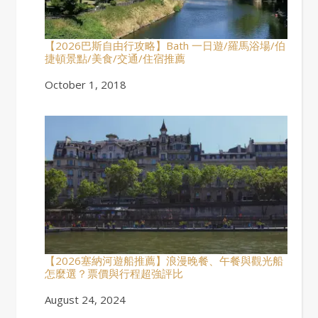
【2026巴斯自由行攻略】Bath 一日遊/羅馬浴場/伯
捷頓景點/美食/交通/住宿推薦
Date
October 1, 2018
【2026塞納河遊船推薦】浪漫晚餐、午餐與觀光船
怎麼選？票價與行程超強評比
Date
August 24, 2024