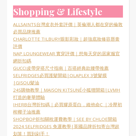
Shopping & Lifestyle
ALLSAINTS台灣皮衣外套評價｜英倫潮人都在穿的倫敦
必買品牌推薦
CHARLOTTE TILBURY眼影彩妝｜超強底妝修容唇膏
評價
NAP LOUNGEWEAR 實穿評價｜想每天穿的居家服官
網折扣碼
GUCCI皮帶穿搭尺寸指南｜百搭經典款腰帶推薦
SELFRIDGES必買護髮開箱|OLAPLEX 3號髮膜
|GISOU髮油
24S購物教學｜MAISON KITSUNÉ小狐狸開箱|LVMH
打造的奢華體驗
IHERB台灣折扣碼｜必買膠原蛋白，維他命C ｜冷壓初
榨椰子油推薦
SHOPBOP折扣關稅運費教學｜SEE BY CHLOE開箱
2024 SELFRIDGES 免運教學|英國品牌折扣寄台灣超
划算！買到剁手！