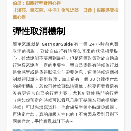
伯里：跟團行程費用心得
【溫莎、巨石陣、牛津】倫敦近郊一日遊｜跟團導覽推
薦心得
彈性取消機制
簡單來說就是
GetYourGuide
有一個 24 小時前免費
取消的機制，對於自由行有時突如其來的狀況相當貼
心，雖然說能不要用到最好，但是這個政策對於自助旅
行遊客來說有一定的重要性。我自己覺得有時候旅行就
是會感冒或是覺得狀況欠佳需要休息，這個時候這個機
制就得以讓人得到救贖，加上還有一個 30 分鐘後付款
的緩衝機制，若你再付款頁臨時猶豫，想要再看看還有
沒有更適合自己的行程方案，尤其針對較熱門的行程
（例如你預定的時候可以看見只剩下幾個名額的提醒的
時候）可以先填寫資料，他會保留半個小時讓你緩衝，
再決定付款，真的超級人性化的！不會因為看到只剩下
兩個席次，手忙腳亂就訂下去～