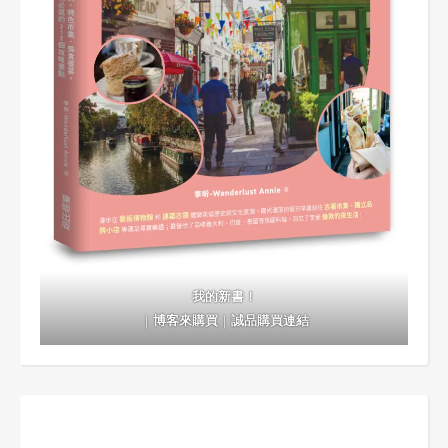
我的新書！
｜
博客來購買
｜
誠品購買連結