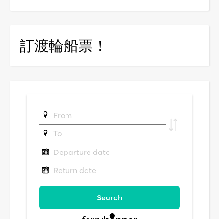
訂渡輪船票！