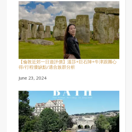
【倫敦近郊一日遊評價】溫莎+巨石陣+牛津跟團心
得/行程優缺點/適合族群分析
Date
June 23, 2024