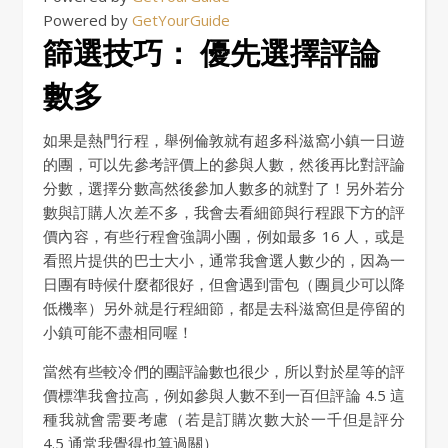
Powered by
GetYourGuide
篩選技巧： 優先選擇評論
數多
如果是熱門行程，舉例倫敦就有超多科滋窩小鎮一日遊
的團，可以先參考評價上的參與人數，然後再比對評論
分數，選擇分數高然後參加人數多的就對了！另外若分
數與訂購人次差不多，我會去看細節與行程跟下方的評
價內容，有些行程會強調小團，例如最多 16 人，或是
看照片提供的巴士大小，通常我會選人數少的，因為一
日團有時候什麼都很好，但會遇到雷包（團員少可以降
低機率）另外就是行程細節，都是去科滋窩但是停留的
小鎮可能不盡相同喔！
當然有些較冷們的團評論數也很少，所以對於星等的評
價標準我會拉高，例如參與人數不到一百但評論 4.5 這
種我就會需要考慮（若是訂購次數大於一千但是評分
4.5 通常我覺得也算過關）