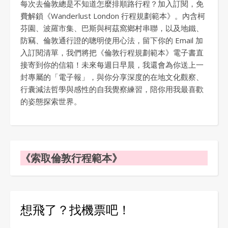
每次去倫敦總是不知道怎麼排順路行程？加入訂閱，免
費解鎖《Wanderlust London 行程規劃範本》。內含柯
芬園、波羅市集、巴斯與柯茲窩鄉村串聯，以及地鐵、
防竊、倫敦通行證的聰明使用心法，留下你的 Email 加
入訂閱清單，我們將把《倫敦行程規劃範本》電子書直
接寄到你的信箱！未來每週日早晨，我還會為你送上一
封專屬的「電子報」，與你分享深度的在地文化觀察、
行囊減法哲學與感性的自我覺察練習，陪你用我最喜歡
的姿態探索世界。
《索取倫敦行程範本》
想飛了？找機票吧！