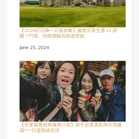
【2026巨石陣一日遊攻略】倫敦出發交通 vs 跟
團？門票、特殊體驗與順遊景點
Date
June 25, 2024
【長輩最愛經典倫敦行程】新手必看景點與住宿建
議+一日遊路線安排