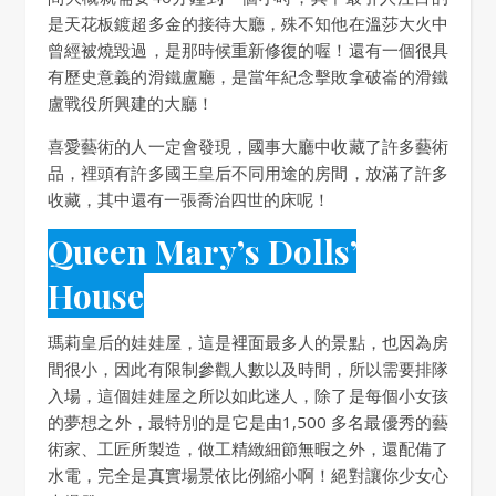
是天花板鍍超多金的接待大廳，殊不知他在溫莎大火中
曾經被燒毀過，是那時候重新修復的喔！還有一個很具
有歷史意義的滑鐵盧廳，是當年紀念擊敗拿破崙的滑鐵
盧戰役所興建的大廳！
喜愛藝術的人一定會發現，國事大廳中收藏了許多藝術
品，裡頭有許多國王皇后不同用途的房間，放滿了許多
收藏，其中還有一張喬治四世的床呢！
Queen Mary’s Dolls’
House
瑪莉皇后的娃娃屋，這是裡面最多人的景點，也因為房
間很小，因此有限制參觀人數以及時間，所以需要排隊
入場，這個娃娃屋之所以如此迷人，除了是每個小女孩
的夢想之外，最特別的是它是由1,500 多名最優秀的藝
術家、工匠所製造，做工精緻細節無暇之外，還配備了
水電，完全是真實場景依比例縮小啊！絕對讓你少女心