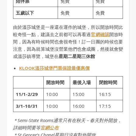
陪伴票
免費
免費
五歲以下
免費
免費
由於溫莎城堡是一座還在運作的城堡，所以開放時間比
較奇怪一點，建議去之前都可以再看過
官網確認
開放時
間，因為有時候時間也會很奇怪！訂一日團的時候也要
注意，因為就算城堡沒營業他們也會成團，然後就會變
成溫莎鎮導覽，城堡在
星期二星期三休館
KLOOK溫莎城堡門票保證最優惠價
開放時間
最後入場
閉館時間
11/1-2/29
10:00
15:00
16:15
3/1-10/31
10:00
16:00
17:15
＊Semi-State Rooms通常只有在秋天－春天對外開放，
詳細時間要等
官網公布
＊St George’s Chapel星期日沒有對外開放