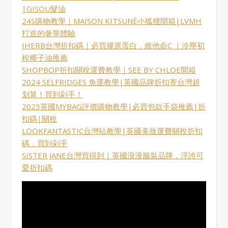
|GISOU髮油
24S購物教學｜MAISON KITSUNÉ小狐狸開箱|LVMH
打造的奢華體驗
IHERB台灣折扣碼｜必買膠原蛋白，維他命C ｜冷壓初
榨椰子油推薦
SHOPBOP折扣關稅運費教學｜SEE BY CHLOE開箱
2024 SELFRIDGES 免運教學|英國品牌折扣寄台灣超
划算！買到剁手！
2023英國MYBAG評價購物教學|必買包款手袋推薦|折
扣碼|關稅
LOOKFANTASTIC台灣站教學|英國美妝運費關稅折扣
碼，買到剁手
SISTER JANE台灣買得到｜英國浪漫服裝品牌，浮誇可
愛折扣碼