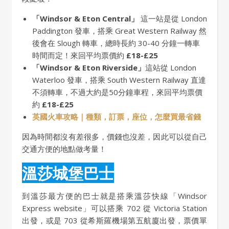
「Windsor & Eton Central」
這一站是從 London
Paddington 發車，搭乘 Great Western Railway 然
後會在 Slough 轉車，總時長約 30-40 分鐘一轉車
時間而定！來回平均票價約
£18-£25
「Windsor & Eton Riverside」
這站從 London
Waterloo 發車，搭乘 South Western Railway 直達
不須轉車，不過大約是50分鐘車程，來回平均票價
約
£18-£25
英國火車攻略｜種類，訂票，座位，怎麼買最省錢
因為時間都沒有差很多，價錢也沒差，因此可以從自己
交通方便的地點做考量！
溫莎城堡巴士
到溫莎最方便的巴士就是搭乘溫莎快線「Windsor
Express website」可以搭乘 702 從 Victoria Station
出發，或是 703 從希斯羅機場第五航廈出發，票價單