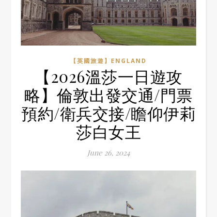
【英國旅遊】ENGLAND
【2026溫莎一日遊攻
略】倫敦出發交通/門票
預約/衛兵交接/瞻仰伊莉
莎白女王
June 26, 2024