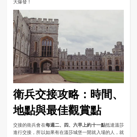
大爆發！
衛兵交接攻略：時間、
地點與最佳觀賞點
交接的衛兵會在
每週二
、
四
、
六早上約十一點
抵達溫莎
進行交接，所以如果有在溫莎城堡一開就入場的人，就