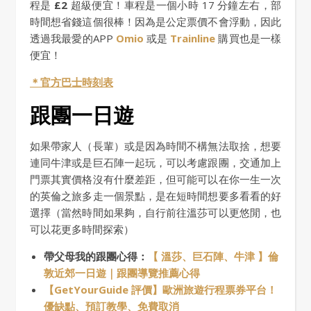
程是
£2
超級便宜！車程是一個小時 17 分鐘左右，部
時間想省錢這個很棒！因為是公定票價不會浮動，因此
透過我最愛的APP
Omio
或是
Trainline
購買也是一樣
便宜！
＊官方巴士時刻表
跟團一日遊
如果帶家人（長輩）或是因為時間不構無法取捨，想要
連同牛津或是巨石陣一起玩，可以考慮跟團，交通加上
門票其實價格沒有什麼差距，但可能可以在你一生一次
的英倫之旅多走一個景點，是在短時間想要多看看的好
選擇（當然時間如果夠，自行前往溫莎可以更悠閒，也
可以花更多時間探索）
帶父母我的跟團心得：
【 溫莎、巨石陣、牛津 】倫
敦近郊一日遊｜跟團導覽推薦心得
【GetYourGuide 評價】歐洲旅遊行程票券平台！
優缺點、預訂教學、免費取消