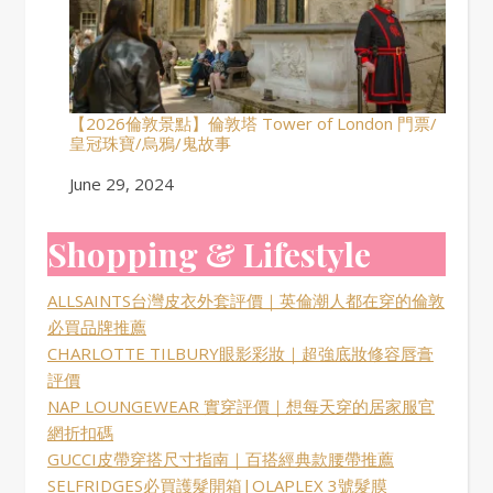
【2026倫敦景點】倫敦塔 Tower of London 門票/
皇冠珠寶/烏鴉/鬼故事
Date
June 29, 2024
Shopping & Lifestyle
ALLSAINTS台灣皮衣外套評價｜英倫潮人都在穿的倫敦
必買品牌推薦
CHARLOTTE TILBURY眼影彩妝｜超強底妝修容唇膏
評價
NAP LOUNGEWEAR 實穿評價｜想每天穿的居家服官
網折扣碼
GUCCI皮帶穿搭尺寸指南｜百搭經典款腰帶推薦
SELFRIDGES必買護髮開箱|OLAPLEX 3號髮膜