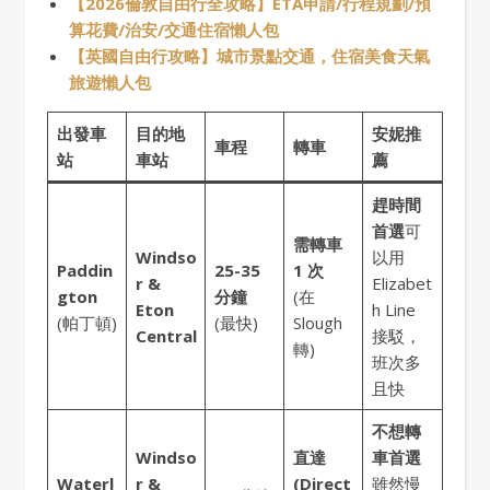
【2026倫敦自由行全攻略】ETA申請/行程規劃/預
算花費/治安/交通住宿懶人包
【英國自由行攻略】城市景點交通，住宿美食天氣
旅遊懶人包
出發車
目的地
安妮推
車程
轉車
站
車站
薦
趕時間
首選
可
需轉車
Windso
以用
Paddin
25-35
1 次
r &
Elizabet
gton
分鐘
(在
Eton
h Line
(帕丁頓)
(最快)
Slough
Central
接駁，
轉)
班次多
且快
不想轉
Windso
直達
車首選
Waterl
r &
(Direct
雖然慢