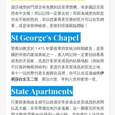
溫莎城堡的門票含有免費的語音導覽機，有多國語言當
然有中文喔！所以記得一定要去領！而因為城堡內部是
完全不能拍照的，所以想要看更完整的照片可以在官網
看，或是保留神秘感，直接到現場親臨體驗！
St George’s Chapel
聖喬治教堂於 1475 年愛德華四世統治時期建造，是英
國的哥德式建築典範之一，進入時記得一定要抬頭看看
超美的天花板，也是許多皇室成員的結婚地點（例如很
不討喜的梅根與哈利）更是許多皇室成員的安息之地，
有十一位的歷代君主都葬在這裡，你可以在這邊緬懷
伊
莉莎白女王二世
、喬治六世、亨利八世和查理一世。
State Apartments
只要跟著路線走就可以經過非常多過去皇室成員的房間
以及大廳，非常華麗也有許多蒐藏，這一圈看完所有房
間大概就需要40分鐘到一個小時，其中最引人注目的