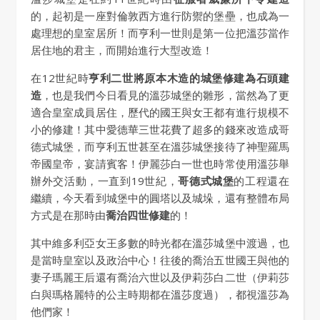
的，起初是一座對倫敦西方進行防禦的堡壘，也成為一
處理想的皇室居所！而亨利一世則是第一位把溫莎當作
居住地的君主，而開始進行大型改造！
在12世紀時
亨利二世將原本木造的城堡修建為石頭建
造
，也是我們今日看見的溫莎城堡的雛形，當然為了更
適合皇室成員居住，歷代的國王與女王都有進行規模不
小的修建！其中愛德華三世花費了超多的錢來改造成哥
德式城堡，而亨利五世甚至在溫莎城堡接待了神聖羅馬
帝國皇帝，宴請賓客！伊麗莎白一世也時常使用溫莎舉
辦外交活動，一直到19世紀，
哥德式城堡
的工程還在
繼續，今天看到城堡中的圓塔以及城垛，還有整體布局
方式是在那時由
喬治四世修建
的！
其中維多利亞女王多數的時光都在溫莎城堡中渡過，也
是當時皇室以及政治中心！往後的喬治五世國王與他的
妻子瑪麗王后還有喬治六世以及伊莉莎白二世（伊莉莎
白與瑪格麗特的公主時期都在溫莎度過），都視溫莎為
他們家！