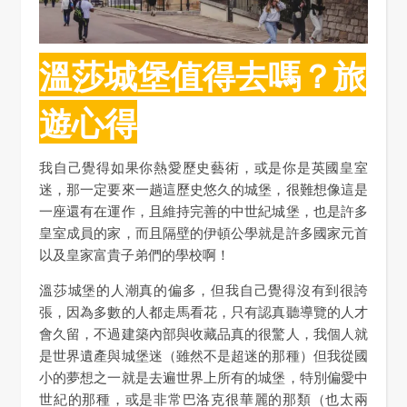
溫莎城堡值得去嗎？旅
遊心得
我自己覺得如果你熱愛歷史藝術，或是你是英國皇室
迷，那一定要來一趟這歷史悠久的城堡，很難想像這是
一座還有在運作，且維持完善的中世紀城堡，也是許多
皇室成員的家，而且隔壁的伊頓公學就是許多國家元首
以及皇家富貴子弟們的學校啊！
溫莎城堡的人潮真的偏多，但我自己覺得沒有到很誇
張，因為多數的人都走馬看花，只有認真聽導覽的人才
會久留，不過建築內部與收藏品真的很驚人，我個人就
是世界遺產與城堡迷（雖然不是超迷的那種）但我從國
小的夢想之一就是去遍世界上所有的城堡，特別偏愛中
世紀的那種，或是非常巴洛克很華麗的那類（也太兩