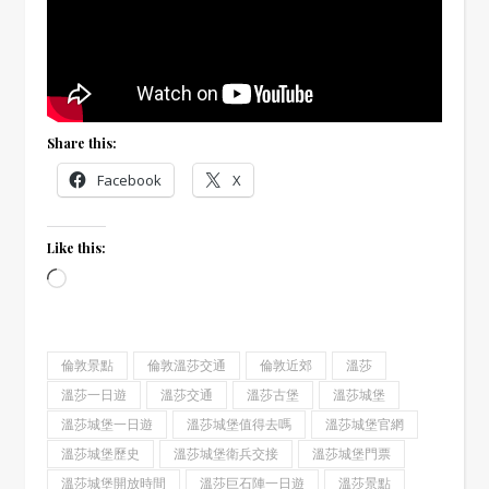
Share this:
Facebook
X
Like this:
Loading…
倫敦景點
倫敦溫莎交通
倫敦近郊
溫莎
溫莎一日遊
溫莎交通
溫莎古堡
溫莎城堡
溫莎城堡一日遊
溫莎城堡值得去嗎
溫莎城堡官網
溫莎城堡歷史
溫莎城堡衛兵交接
溫莎城堡門票
溫莎城堡開放時間
溫莎巨石陣一日遊
溫莎景點