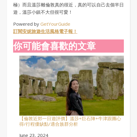
極）而且溫莎離倫敦真的很近，真的可以自己去個半日
遊，溫莎小鎮不大但很可愛！
Powered by
GetYourGuide
訂閱安妮旅遊生活風格電子報！
你可能會喜歡的文章
【倫敦近郊一日遊評價】溫莎+巨石陣+牛津跟團心
得/行程優缺點/適合族群分析
Date
June 23, 2024