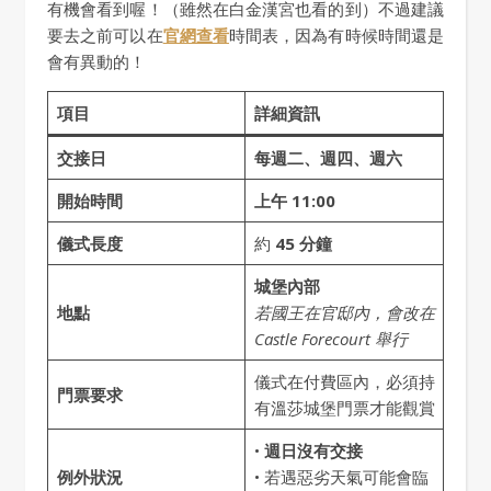
有機會看到喔！（雖然在白金漢宮也看的到）不過建議
要去之前可以在
官網查看
時間表，因為有時候時間還是
會有異動的！
項目
詳細資訊
交接日
每週二、週四、週六
開始時間
上午 11:00
儀式長度
約
45 分鐘
城堡內部
地點
若國王在官邸內，會改在
Castle Forecourt 舉行
儀式在付費區內，必須持
門票要求
有溫莎城堡門票才能觀賞
•
週日沒有交接
例外狀況
• 若遇惡劣天氣可能會臨