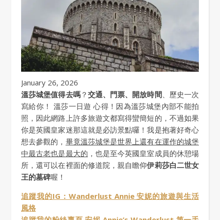
January 26, 2026
溫莎城堡值得去嗎
？
交通、門票、開放時間
、歷史一次
寫給你！ 溫莎一日遊 心得！因為溫莎城堡內部不能拍
照，因此網路上許多旅遊文都寫得蠻簡短的，不過如果
你是英國皇家迷那這就是必訪景點囉！我是抱著好奇心
想去參觀的，
畢竟溫莎城堡是世界上還有在運作的城堡
中最古老也是最大的
，也是至今英國皇室成員的休憩場
所，還可以在裡面的修道院，親自瞻仰
伊莉莎白二世女
王的墓碑
喔！
追蹤我的IG：Wanderlust Annie 安妮的旅遊與生活
風格
追蹤我的粉絲專頁 安妮 Annie’s Wanderlust 第一手