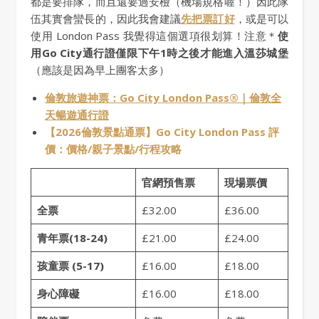
都是要排隊，而且還要過安檢（機場規格喔！）因此隊
伍其實會蠻長的，因此我會建議
先把票訂好
，或是可以
使用 London Pass 我覺得這個選項很划算！注意＊
使
用Go City通行證僅限下午1時之後才能進入溫莎城堡
（應該是因為早上團客太多）
倫敦旅遊神票：Go City London Pass®｜倫敦全
天暢遊通行證
【2026倫敦景點通票】Go City London Pass 評
價：價格/親子景點/行程攻略
官網預售票
現場票價
全票
£32.00
£36.00
青年票(18-24)
£21.00
£24.00
孩童票 (5-17)
£16.00
£18.00
身心障礙
£16.00
£18.00