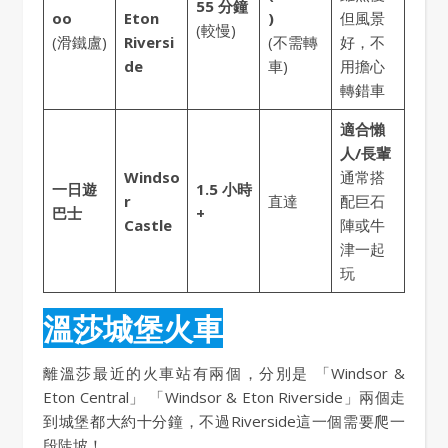
55 分鐘
oo
Eton
)
但風景
(較慢)
(滑鐵盧)
Riversi
(不需轉
好，不
de
車)
用擔心
轉錯車
適合懶
人/長輩
Windso
通常搭
一日遊
1.5 小時
r
直達
配巨石
巴士
+
Castle
陣或牛
津一起
玩
溫莎城堡火車
離溫莎最近的火車站有兩個，分別是 「Windsor &
Eton Central」 「Windsor & Eton Riverside」兩個走
到城堡都大約十分鐘，不過Riverside這一個需要爬一
段陡坡！