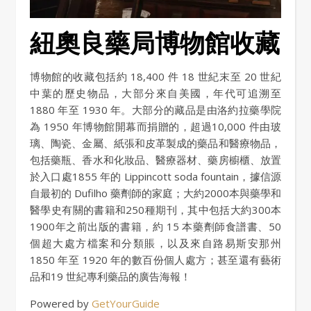
紐奧良藥局博物館收藏
博物館的收藏包括約 18,400 件 18 世紀末至 20 世紀
中葉的歷史物品，大部分來自美國，年代可追溯至
1880 年至 1930 年。大部分的藏品是由洛約拉藥學院
為 1950 年博物館開幕而捐贈的，超過10,000 件由玻
璃、陶瓷、金屬、紙張和皮革製成的藥品和醫療物品，
包括藥瓶、香水和化妝品、醫療器材、藥房櫥櫃、放置
於入口處1855 年的 Lippincott soda fountain，據信源
自最初的 Dufilho 藥劑師的家庭；大約2000本與藥學和
醫學史有關的書籍和250種期刊，其中包括大約300本
1900年之前出版的書籍，約 15 本藥劑師食譜書、50
個超大處方檔案和分類賬，以及來自路易斯安那州
1850 年至 1920 年的數百份個人處方；甚至還有藝術
品和19 世紀專利藥品的廣告海報！
Powered by
GetYourGuide