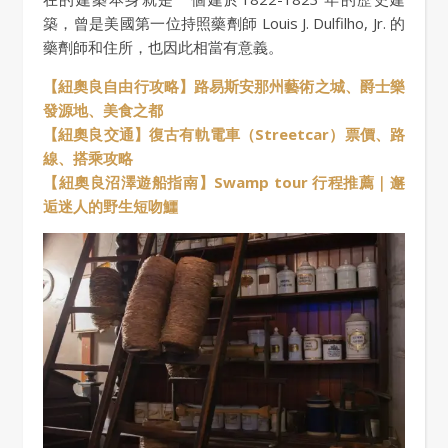
築，曾是美國第一位持照藥劑師 Louis J. Dulfilho, Jr. 的
藥劑師和住所，也因此相當有意義。
【紐奧良自由行攻略】路易斯安那州藝術之城、爵士樂
發源地、美食之都
【紐奧良交通】復古有軌電車（Streetcar）票價、路
線、搭乘攻略
【紐奧良沼澤遊船指南】Swamp tour 行程推薦｜邂
逅迷人的野生短吻鱷