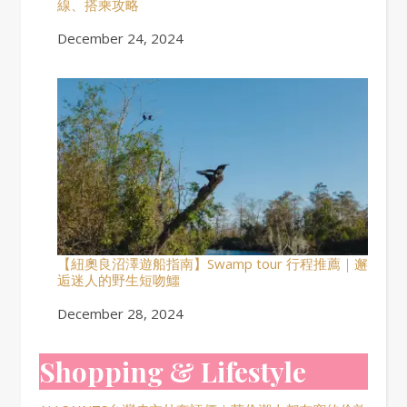
線、搭乘攻略
Date
December 24, 2024
【紐奧良沼澤遊船指南】Swamp tour 行程推薦｜邂
逅迷人的野生短吻鱷
Date
December 28, 2024
Shopping & Lifestyle