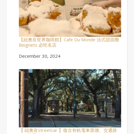
【紐奧良世界咖啡館】Cafe Du Monde 法式甜甜圈
Beignets 必吃名店
Date
December 30, 2024
【 紐奧良Streetcar 】復古有軌電車票價、交通路