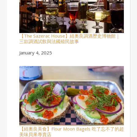
【The Sazerac House】紐奧良調酒歷史博物館｜
三款調酒試飲與法國殖民故事
Date
January 4, 2025
【紐奧良美食】Flour Moon Bagels 吃了忘不了的超
美味貝果專賣店