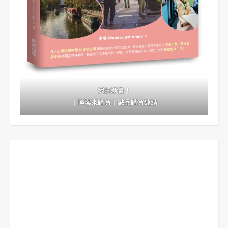
我的新書！
｜
博客來購買
｜
誠品購買連結