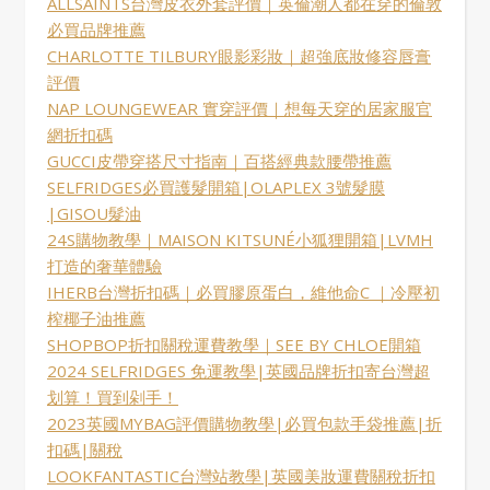
ALLSAINTS台灣皮衣外套評價｜英倫潮人都在穿的倫敦
必買品牌推薦
CHARLOTTE TILBURY眼影彩妝｜超強底妝修容唇膏
評價
NAP LOUNGEWEAR 實穿評價｜想每天穿的居家服官
網折扣碼
GUCCI皮帶穿搭尺寸指南｜百搭經典款腰帶推薦
SELFRIDGES必買護髮開箱|OLAPLEX 3號髮膜
|GISOU髮油
24S購物教學｜MAISON KITSUNÉ小狐狸開箱|LVMH
打造的奢華體驗
IHERB台灣折扣碼｜必買膠原蛋白，維他命C ｜冷壓初
榨椰子油推薦
SHOPBOP折扣關稅運費教學｜SEE BY CHLOE開箱
2024 SELFRIDGES 免運教學|英國品牌折扣寄台灣超
划算！買到剁手！
2023英國MYBAG評價購物教學|必買包款手袋推薦|折
扣碼|關稅
LOOKFANTASTIC台灣站教學|英國美妝運費關稅折扣