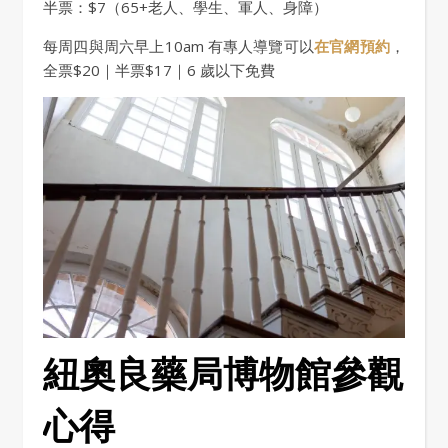
半票：$7（65+老人、學生、軍人、身障）
每周四與周六早上10am 有專人導覽可以
在官網預約
，
全票$20｜半票$17｜6 歲以下免費
紐奧良藥局博物館參觀
心得