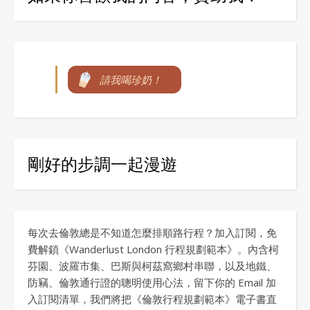
請我喝珍奶！
剛好的步調一起漫遊
每次去倫敦總是不知道怎麼排順路行程？加入訂閱，免
費解鎖《Wanderlust London 行程規劃範本》。內含柯
芬園、波羅市集、巴斯與柯茲窩鄉村串聯，以及地鐵、
防竊、倫敦通行證的聰明使用心法，留下你的 Email 加
入訂閱清單，我們將把《倫敦行程規劃範本》電子書直