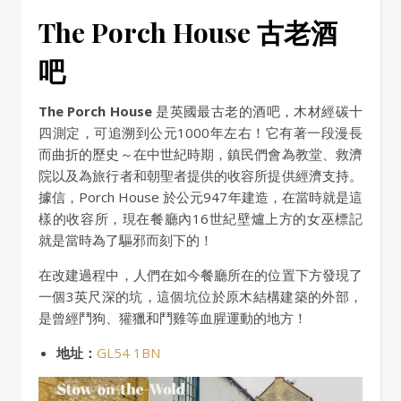
The Porch House 古老酒
吧
The Porch House
是英國最古老的酒吧，木材經碳十
四測定，可追溯到公元1000年左右！它有著一段漫長
而曲折的歷史～在中世紀時期，鎮民們會為教堂、救濟
院以及為旅行者和朝聖者提供的收容所提供經濟支持。
據信，Porch House 於公元947年建造，在當時就是這
樣的收容所，現在餐廳內16世紀壁爐上方的女巫標記
就是當時為了驅邪而刻下的！
在改建過程中，人們在如今餐廳所在的位置下方發現了
一個3英尺深的坑，這個坑位於原木結構建築的外部，
是曾經鬥狗、獾獵和鬥雞等血腥運動的地方！
地址：
GL54 1BN