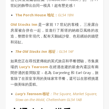
世紀的飾帶出自同一模具！超有歷史感！
The Porch House 地址：
GL54 1BN
Old Stocks Inn
是一家前 17 世紀的客棧， 三座露台
房屋被合併在一起，並進行了斯堪的納維亞風格的改
造，整體非常現代，配有天鵝絨沙發、色彩繽紛的牆壁
和浴缸。
The Old Stocks Inn 地址
：GL54 1AF
如果您正在尋找更傳統的英式旅店和早餐體驗，市集廣
場的
Lucy’s Tearoom
在經過改建的穀倉內還設有兩
間舒適的套間臥室 – 名為 Darjeeling 和 Earl Gray，旅
客除了在茶室享用的美味家常早餐，還可以在那裡挑選
一個美味的蛋糕。
Lucy’s Tearoom地址
：The Square, Market Square,
Stow-on-the-Wold, Cheltenham GL54 1AB