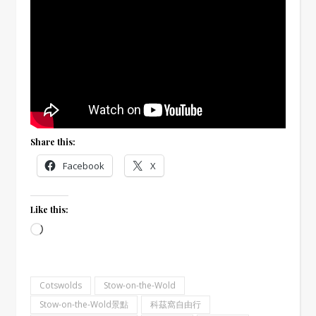
Share this:
Facebook
X
Like this:
Loading…
Cotswolds
Stow-on-the-Wold
Stow-on-the-Wold景點
科茲窩自由行