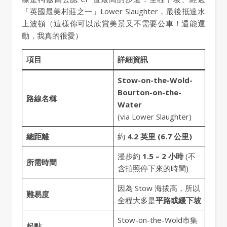
「英國最美村莊之一」Lower Slaughter，最後抵達水
上波頓（這樣你可以欣賞美景又不需要公車！還能運
動，我真的很愛）
項目
詳細資訊
Stow-on-the-Wold-
Bourton-on-the-
路線名稱
Water
(via Lower Slaughter)
總距離
約
4.2 英里 (6.7 公里)
漫步約
1.5 – 2 小時
(不
所需時間
含拍照停下來的時間)
因為 Stow 海拔高，所以
難易度
全程大多是
平路或緩下坡
Stow-on-the-Wold市集
起點