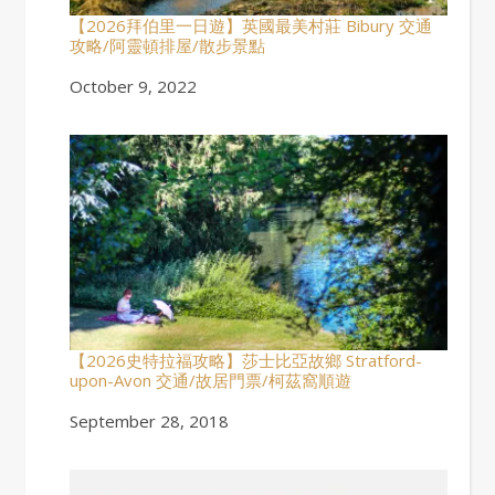
【2026拜伯里一日遊】英國最美村莊 Bibury 交通
攻略/阿靈頓排屋/散步景點
Date
October 9, 2022
【2026史特拉福攻略】莎士比亞故鄉 Stratford-
upon-Avon 交通/故居門票/柯茲窩順遊
Date
September 28, 2018