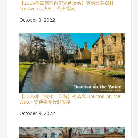
【2026科茲窩不自駕交通攻略】英國最美鄉村
Cotswolds 火車、公車指南
Date
October 8, 2022
【2026水上波頓一日遊】柯茲窩 Bourton-on-the-
Water 交通美食景點攻略
Date
October 9, 2022