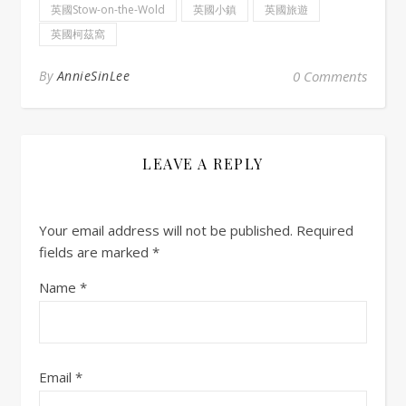
英國Stow-on-the-Wold
英國小鎮
英國旅遊
英國柯茲窩
By
AnnieSinLee
0 Comments
LEAVE A REPLY
Your email address will not be published.
Required
fields are marked
*
Name
*
Email
*