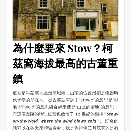
為什麼要來 Stow？柯
茲窩海拔最高的古董重
鎮
這裡是科茲窩地區最高城鎮，山頂的位置最初是鐵器時
代堡壘的所在地。從古英語單詞中“stowe”的意思是“聖
地”和“wold”的意思組合起來便是“山上的聖地”的意思！
而這個丘陵的地理位置也啟發了 18 世紀的韻律
“ Stow-
on-the-Wold, where the wind blows cold ”
。好奇的
話可以在冬天來體驗看看，我是覺得像三月底真的是有