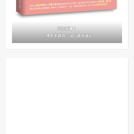
我的新書！
｜
博客來購買
｜
誠品購買連結