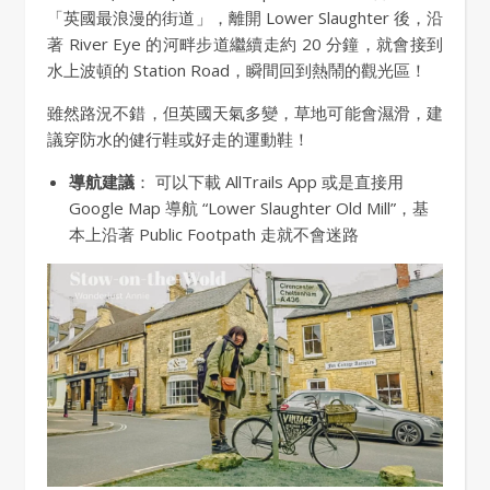
「英國最浪漫的街道」，離開 Lower Slaughter 後，沿
著 River Eye 的河畔步道繼續走約 20 分鐘，就會接到
水上波頓的 Station Road，瞬間回到熱鬧的觀光區！
雖然路況不錯，但英國天氣多變，草地可能會濕滑，建
議穿防水的健行鞋或好走的運動鞋！
導航建議
： 可以下載 AllTrails App 或是直接用
Google Map 導航 “Lower Slaughter Old Mill”，基
本上沿著 Public Footpath 走就不會迷路