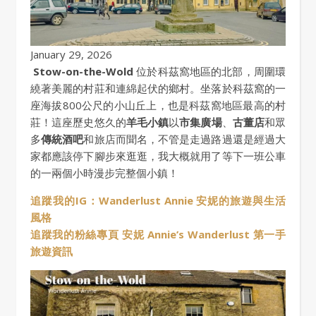
January 29, 2026
Stow-on-the-Wold
位於科茲窩地區的北部，周圍環
繞著美麗的村莊和連綿起伏的鄉村。坐落於科茲窩的一
座海拔800公尺的小山丘上，也是科茲窩地區最高的村
莊！這座歷史悠久的
羊毛小鎮
以
市集廣場
、
古董店
和眾
多
傳統酒吧
和旅店而聞名，不管是走過路過還是經過大
家都應該停下腳步來逛逛，我大概就用了等下一班公車
的一兩個小時漫步完整個小鎮！
追蹤我的IG：Wanderlust Annie 安妮的旅遊與生活
風格
追蹤我的粉絲專頁 安妮 Annie’s Wanderlust 第一手
旅遊資訊