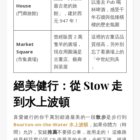
以進去 Pub 喝
House
最古老的旅
杯啤酒，感受千
(門廊旅館)
館」，建於西
年石牆與低矮橫
元 947 年！
樑的歷史氛圍
曾經販賣 2 萬
這裡的古董店品
Market
隻羊的廣場，
質很高，另外別
Square
現在周圍滿是
忘了看廣場上的
(市集廣場)
古董店、藝廊
「中世紀刑具
與茶屋
」
絕美健行：從 Stow 走
到水上波頓
喜愛健行的你千萬別錯過最美的一段
散步
是步行到
Bourton-on-the-Water 水上波頓
，如果你體力（時
間）允許，安妮
推薦
不要搭公車，改用走的！ 這條路
線是柯茲窩公認 CP 值最高的步道：全程下坡、經過