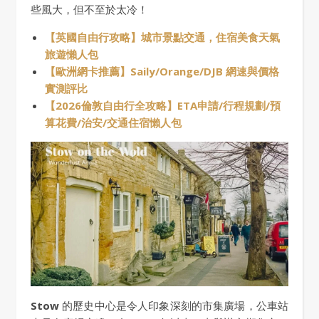
些風大，但不至於太冷！
【英國自由行攻略】城市景點交通，住宿美食天氣
旅遊懶人包
【歐洲網卡推薦】Saily/Orange/DJB 網速與價格
實測評比
【2026倫敦自由行全攻略】ETA申請/行程規劃/預
算花費/治安/交通住宿懶人包
Stow
的歷史中心是令人印象深刻的市集廣場，公車站