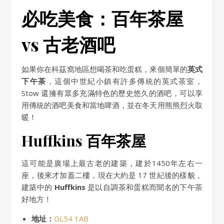
必吃美食：百年茶屋
vs 古老酒吧
如果你在科茲窩地區想喝茶和吃蛋糕，來個簡單的
英式
下午茶
，這個中世紀小鎮有許多傳統的英式茶室，
Stow 還擁有眾多充滿特色的歷史悠久的酒吧，可以享
用傳統的酒吧美食和當地啤酒，並在冬天用熊熊烈火取
暖！
Huffkins 百年茶屋
這可能是廣場上最古老的建築，建於1450年左右一
座，後來才加蓋二樓，現在大約是 17 世紀後的樣貌，
建築中的
Huffkins
是以自調茶和蛋糕而聞名的下午茶
好地方！
地址：
GL54 1AB