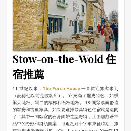
Stow-on-the-Wold 住
宿推薦
11 世紀以來，
The Porch House
一直歡迎旅客來到
（記得他以前是收容所）。 它充滿了歷史特色，如橫
梁天花板、彎曲的樓梯和石板地板。 13 間緊湊而舒適
的客房和古董家具。如果要選擇最具特色住宿就是這間
了！其中一間臥室的石膏飾帶造型奇特，上面雕刻著神
話中的野獸和獅頭圖案，可追溯到十字軍東征時期，據
信它與查斯爾頓莊園（Chastleton House）的一件17