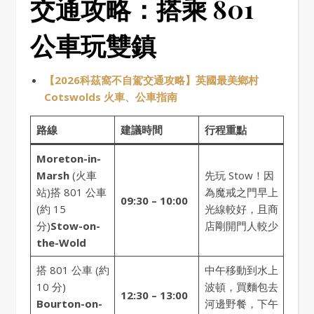
交通攻略：搭乘 801
公車玩雙鎮
【2026科茲窩不自駕交通攻略】英國最美鄉村
Cotswolds 火車、公車指南
路線
建議時間
行程重點
Moreton-in-
Marsh
(火車
先玩 Stow！因
站)搭 801 公車
為魔戒之門早上
09:30 – 10:00
(約 15
光線較好，且商
分)
Stow-on-
店剛開門人較少
the-Wold
搭 801 公車 (約
中午移動到水上
10 分)
波頓，買麵包去
12:30 – 13:00
Bourton-on-
河邊野餐，下午