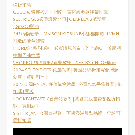
網折扣碼
GUCCI皮帶穿搭尺寸指南｜百搭經典款腰帶推薦
SELFRIDGES必買護髮開箱|OLAPLEX 3號髮膜
|GISOU髮油
24S購物教學｜MAISON KITSUNÉ小狐狸開箱|LVMH
打造的奢華體驗
IHERB台灣折扣碼｜必買膠原蛋白，維他命C ｜冷壓初
榨椰子油推薦
SHOPBOP折扣關稅運費教學｜SEE BY CHLOE開箱
2024 SELFRIDGES 免運教學|英國品牌折扣寄台灣超
划算！買到剁手！
2023英國MYBAG評價購物教學|必買包款手袋推薦|折
扣碼|關稅
LOOKFANTASTIC台灣站教學|英國美妝運費關稅折扣
碼，買到剁手
SISTER JANE台灣買得到｜英國浪漫服裝品牌，浮誇可
愛折扣碼