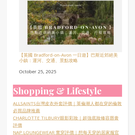
【英國 Bradford-on-Avon 一日遊】巴斯近郊絕美
小鎮：運河、交通、景點攻略
Date
October 25, 2025
Shopping & Lifestyle
ALLSAINTS台灣皮衣外套評價｜英倫潮人都在穿的倫敦
必買品牌推薦
CHARLOTTE TILBURY眼影彩妝｜超強底妝修容唇膏
評價
NAP LOUNGEWEAR 實穿評價｜想每天穿的居家服官