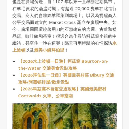
也是在廣場旁邊，自 1107 年以來一直舉辦定期集市，
在羊毛貿易的鼎盛時期，有超過 20,000 隻羊在此進行
交易。商人們會將綿羊匯集到廣場上。以及為提醒商人
公平交易而建立的 Market Cross 矗立在廣場中央。如
今，廣場周圍環繞著用刀的石頭建造的房屋、古董和禮
品店、咖啡館和茶室！很適合當作尋訪科茲窩小鎮的中
繼站，甚至住一晚在這喔！隔天再用輕鬆的心情探訪
水
上波頓
以及
最美小鎮拜伯里
！
【2026水上波頓一日遊】柯茲窩 Bourton-on-
the-Water 交通美食景點攻略
【2026拜伯里一日遊】英國最美村莊 Bibury 交通
攻略/阿靈頓排屋/散步景點
【2026科茲窩不自駕交通攻略】英國最美鄉村
Cotswolds 火車、公車指南