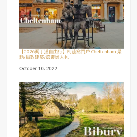
【2026喬丁漢自由行】柯茲窩門戶 Cheltenham 景
點/攝政建築/節慶懶人包
Date
October 10, 2022