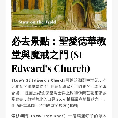
必去景點：聖愛德華教
堂與魔戒之門 (St
Edward’s Church)
Stow’s St Edward’s Church
可以追溯到中世紀，今
天看到的建築是從 11 世紀到維多利亞時期的元素的混
合體。 裡面是紀念保皇黨士兵上尉和佛蘭芒藝術家的
受難畫，教堂的北入口是 Stow 拍攝最多的景點之一，
穿過教堂墓園，繞到教堂的後方 (北側)
紫杉樹門（Yew Tree Door）
一扇鑲滿釘子的厚木