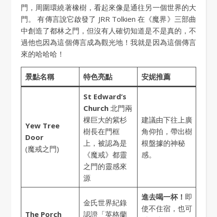
門，周圍環繞著橡樹，看起來像是通往另一個世界的大
門。 有傳言說它啟發了 JRR Tolkien 在《魔界》三部曲
中創造了都林之門，但沒有人確切知道是不是真的，不
過他也因為這個傳言成為觀光地！我就是因為這個傳言
來的哈哈哈！
景點名稱
特色亮點
安妮推薦
St Edward’s
Church
北門兩
棵巨大的紫杉
建議由下往上廣
Yew Tree
樹長在門框
角仰拍，帶出樹
Door
上，被認為是
根盤據的神秘
(魔戒之門)
《魔戒》都靈
感。
之門的靈感來
源
進去喝一杯！
即
金氏世界紀錄
使不住宿，也可
The Porch
認證「英格蘭