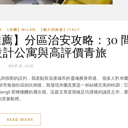
,
,
E
【米蘭】MILAN
【義大利旅遊】ITALY
推薦】分區治安攻略：30 
設計公寓與高評價青旅
April 26, 2026
為天氣與假期的誤判，我差點與這座城市的靈魂擦身而過。 很多人對米
研究每個街區的比例後，我發現米蘭其實是一杯結構完美的特調：
及 Navigli 那種微醺的層次感。這篇文章是我做足功課後的誠意之作，
創意脈動裡。
READ MORE