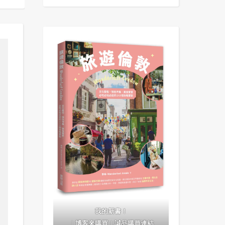
我的新書！
｜
博客來購買
｜
誠品購買連結