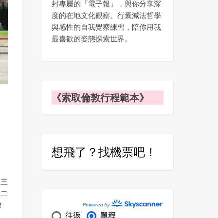
封專屬的「電子報」，與你分享深
度的在地文化觀察、行囊減法哲學
與感性的自我覺察練習，陪你用我
最喜歡的姿態探索世界。
《索取倫敦行程範本》
：
想飛了？找機票吧！
天三
第二
！