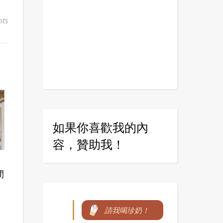
ts
如果你喜歡我的內
容，贊助我！
間
，
請我喝珍奶！