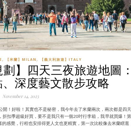
,
,
E
【米蘭】MILAN
【義大利旅遊】ITALY
程規劃】四天三夜旅遊地圖
點、深度藝文散步攻略
November 14, 2023
公開！好啦！其實也不是秘密，我今年去了米蘭兩次，兩次都是四
，折扣季超級好買，要不是我只有一個20吋行李箱，我早就買爆！
樣的感覺，行程也安排得更人文也更精實，第一次比較像去米蘭瞎逛