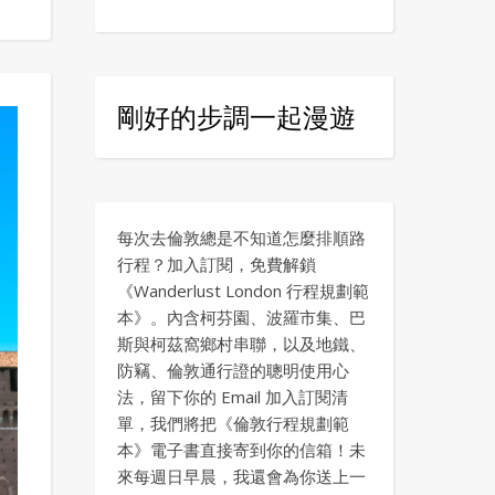
剛好的步調一起漫遊
每次去倫敦總是不知道怎麼排順路
行程？加入訂閱，免費解鎖
《Wanderlust London 行程規劃範
本》。內含柯芬園、波羅市集、巴
斯與柯茲窩鄉村串聯，以及地鐵、
防竊、倫敦通行證的聰明使用心
法，留下你的 Email 加入訂閱清
單，我們將把《倫敦行程規劃範
本》電子書直接寄到你的信箱！未
來每週日早晨，我還會為你送上一