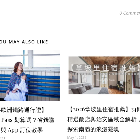
0 Commen
OU MAY ALSO LIKE
【2026拿坡里住宿推薦】34
26歐洲鐵路通行證】
精選飯店與治安區域全解析
il Pass 划算嗎？省錢購
探索南義的浪漫靈魂
與 App 訂位教學
May 1, 2026
2023