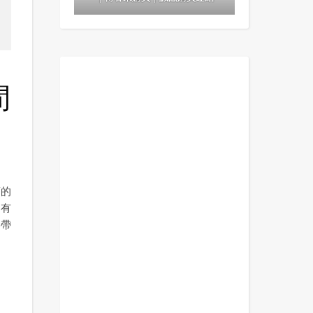
間
蘭的
它有
要帶