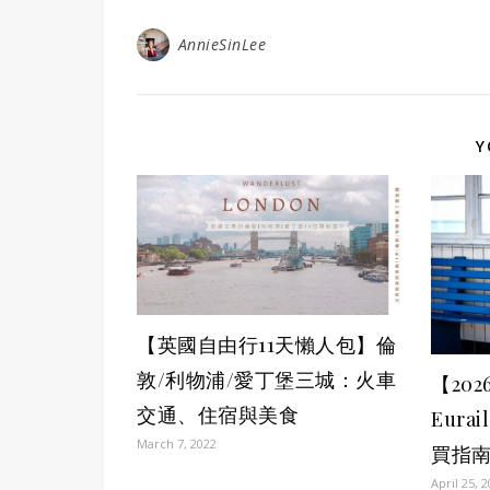
AnnieSinLee
Y
【英國自由行11天懶人包】倫
敦/利物浦/愛丁堡三城：火車
【20
交通、住宿與美食
Eura
March 7, 2022
買指南
April 25, 