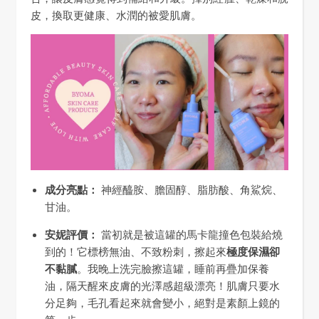
皮，換取更健康、水潤的被愛肌膚。
成分亮點：
神經醯胺、膽固醇、脂肪酸、角鯊烷、
甘油。
安妮評價：
當初就是被這罐的馬卡龍撞色包裝給燒
到的！它標榜無油、不致粉刺，擦起來
極度保濕卻
不黏膩
。我晚上洗完臉擦這罐，睡前再疊加保養
油，隔天醒來皮膚的光澤感超級漂亮！肌膚只要水
分足夠，毛孔看起來就會變小，絕對是素顏上鏡的