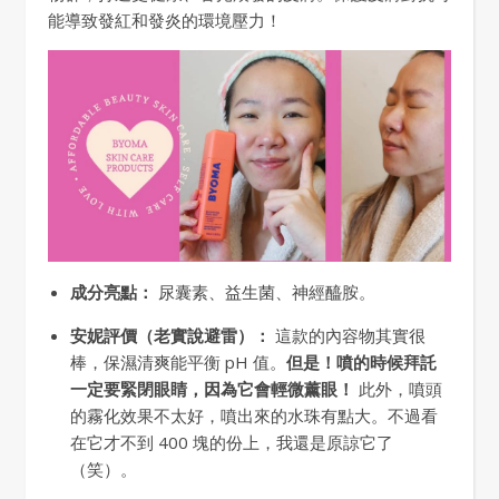
能導致發紅和發炎的環境壓力！
成分亮點：
尿囊素、益生菌、神經醯胺。
安妮評價（老實說避雷）：
這款的內容物其實很
棒，保濕清爽能平衡 pH 值。
但是！噴的時候拜託
一定要緊閉眼睛，因為它會輕微薰眼！
此外，噴頭
的霧化效果不太好，噴出來的水珠有點大。不過看
在它才不到 400 塊的份上，我還是原諒它了
（笑）。