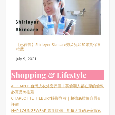
【已停售】Shirleyer Skincare秀萊兒印加果實保養
推薦
Date
July 9, 2021
Shopping & Lifestyle
ALLSAINTS台灣皮衣外套評價｜英倫潮人都在穿的倫敦
必買品牌推薦
CHARLOTTE TILBURY眼影彩妝｜超強底妝修容唇膏
評價
NAP LOUNGEWEAR 實穿評價｜想每天穿的居家服官