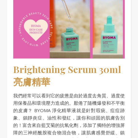
Brightening Serum 30ml
亮膚精華
我們經常可以看到它的疲憊是由於過度去角質、過度使
用保養品和環境壓力造成的。厭倦了隨機爆發和不平衡
的皮膚？ BYOMA 淨化精華液就是針對瑕疵、痘痘跡
象、鎮靜炎症、油性和發紅，讓你和頑固的肌膚告別
的！富含來自藍艾菊的抗氧化劑，添加了獨特的增強屏
障的三神經酰胺複合物混合物，讓肌膚感覺舒緩、鎮