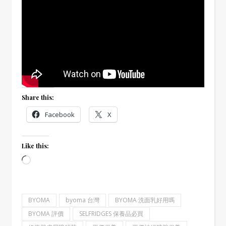
Share this:
Facebook
X
Like this:
Loading…
BYOMA
byoma 台灣
BYOMA 洗面乳好用嗎
BYOMA 評價
SELFRIDGES 保養品必買