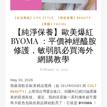
,
,
【生活風格】LIFE STYLE
【美妝保養】BEAUTY
【美顏】FACIAL
【純淨保養】歐美爆紅
BYOMA ：平價神經醯胺
修護，敏弱肌必買海外
網購教學
February 15, 2022
May 30, 2026
我最喜歡在歐美精品電商（如 SELFRIDGES 與
CULT
BEAUTY
）上尋找台灣還沒進口、但國外已經討論度爆
表的質感美妝。 最近，我的浴室被一系列擁有超可愛
馬卡龍色包裝的新品牌給點亮了：它就是
BYOMA
！