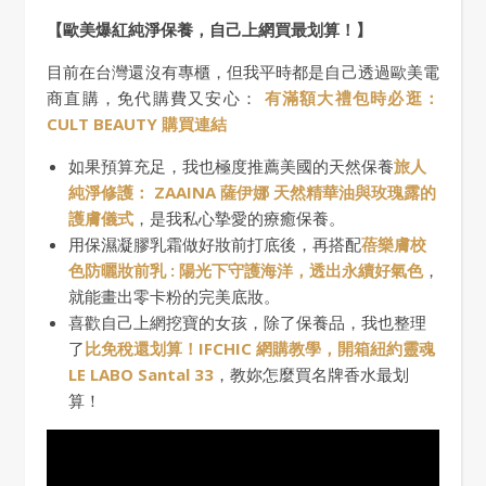
【歐美爆紅純淨保養，自己上網買最划算！】
目前在台灣還沒有專櫃，但我平時都是自己透過歐美電
商直購，免代購費又安心：
有滿額大禮包時必逛：
CULT BEAUTY 購買連結
如果預算充足，我也極度推薦美國的天然保養
旅人
純淨修護： ZAAINA 薩伊娜 天然精華油與玫瑰露的
護膚儀式
，是我私心摯愛的療癒保養。
用保濕凝膠乳霜做好妝前打底後，再搭配
蓓樂膚校
色防曬妝前乳 : 陽光下守護海洋，透出永續好氣色
，
就能畫出零卡粉的完美底妝。
喜歡自己上網挖寶的女孩，除了保養品，我也整理
了
比免稅還划算！IFCHIC 網購教學，開箱紐約靈魂
LE LABO Santal 33
，教妳怎麼買名牌香水最划
算！