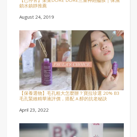
【已停售】朵朵DORE DORE三重神經醯胺｜保濕
鎖水鎮靜推薦
Date
August 24, 2019
【保養選物】毛孔粗大怎麼辦？寶拉珍選 20% B3
毛孔緊緻精華液評價，搭配 A 醇的抗老秘訣
Date
April 23, 2022