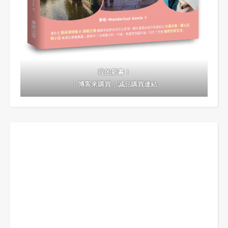
我的新書！
｜
博客來購買
｜
誠品購買連結