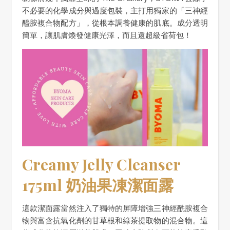
不必要的化學成分與過度包裝，主打用獨家的「三神經
醯胺複合物配方」，從根本調養健康的肌底。成分透明
簡單，讓肌膚煥發健康光澤，而且還超級省荷包！
Creamy Jelly Cleanser
175ml 奶油果凍潔面露
這款潔面露當然注入了獨特的屏障增強三神經酰胺複合
物與富含抗氧化劑的甘草根和綠茶提取物的混合物。這