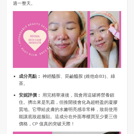
過一整天。
成分亮點：
神經醯胺、菸鹼醯胺 (維他命B3)、綠
茶。
安妮評價：
用完精華液後，我會用這罐將營養鎖
住。擠出來是乳霜，但推開後會化為超輕盈的凝膠
質地。它帶給皮膚的水嫩明亮感非常棒，妝前使用
能讓底妝超服貼。這成分在外面專櫃買至少要三倍
價格，CP 值真的突破天際！