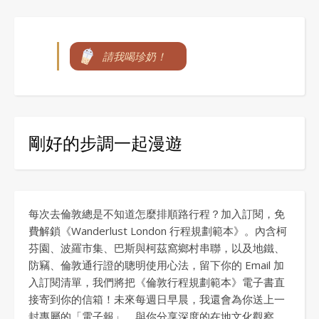
請我喝珍奶！
剛好的步調一起漫遊
每次去倫敦總是不知道怎麼排順路行程？加入訂閱，免
費解鎖《Wanderlust London 行程規劃範本》。內含柯
芬園、波羅市集、巴斯與柯茲窩鄉村串聯，以及地鐵、
防竊、倫敦通行證的聰明使用心法，留下你的 Email 加
入訂閱清單，我們將把《倫敦行程規劃範本》電子書直
接寄到你的信箱！未來每週日早晨，我還會為你送上一
封專屬的「電子報」，與你分享深度的在地文化觀察、