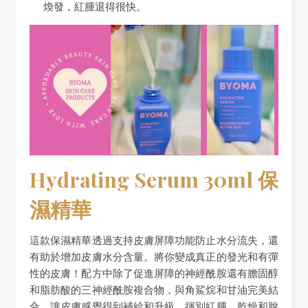
煥發，紅腫退得很快。
Hydrating Serum 30ml 保
濕精華
這款保濕精華透過支持皮膚屏障功能防止水分流失，還
有助於增加皮膚水分含量。將你變成真正的發光和有彈
性的皮膚！配方中除了促進屏障的神經酰胺還有膽固醇
和脂肪酸的三神經酰胺複合物，與角鯊烷和甘油完美結
合，讓皮膚感覺得到補給和升級。揮別紅腫、乾燥和脫