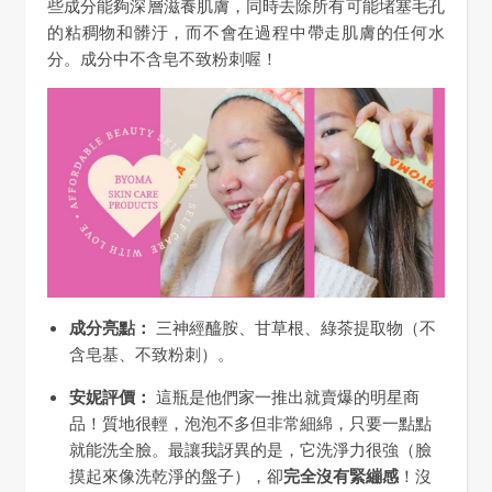
些成分能夠深層滋養肌膚，同時去除所有可能堵塞毛孔
的粘稠物和髒汙，而不會在過程中帶走肌膚的任何水
分。成分中不含皂不致粉刺喔！
成分亮點：
三神經醯胺、甘草根、綠茶提取物（不
含皂基、不致粉刺）。
安妮評價：
這瓶是他們家一推出就賣爆的明星商
品！質地很輕，泡泡不多但非常細綿，只要一點點
就能洗全臉。最讓我訝異的是，它洗淨力很強（臉
摸起來像洗乾淨的盤子），卻
完全沒有緊繃感
！沒