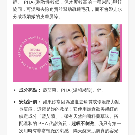
靜。 PHA (刺激性較低，保水度較高的一種果酸)與鋅
協同，可溫和去除角質並幫助疏通毛孔，而不會帶走水
分破壞嬌嫩的皮膚屏障。
成分亮點：
藍艾菊、PHA (溫和果酸)、鋅。
安妮評價：
如果妳常因為過度去角質或環境壓力亂
長痘痘，這罐是妳的救星！它使用最近歐美超紅的
鎮定成分「藍艾菊」，帶有天然的菊科藥草味。搭
配溫和的 PHA 代謝角質，
超級不刺激
。我只有第一
次用時有非常輕微的刺感，隔天醒來肌膚真的容光