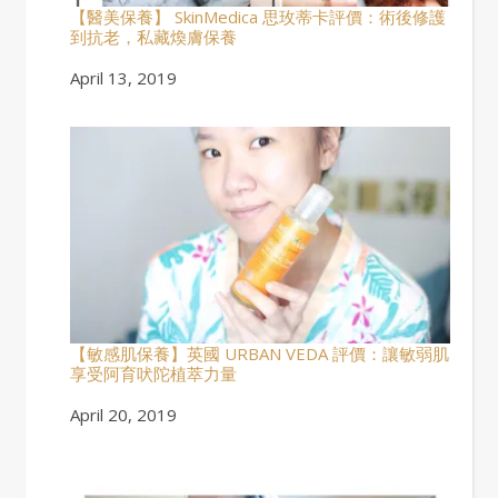
【醫美保養】 SkinMedica 思玫蒂卡評價：術後修護
到抗老，私藏煥膚保養
Date
April 13, 2019
【敏感肌保養】英國 URBAN VEDA 評價：讓敏弱肌
享受阿育吠陀植萃力量
Date
April 20, 2019