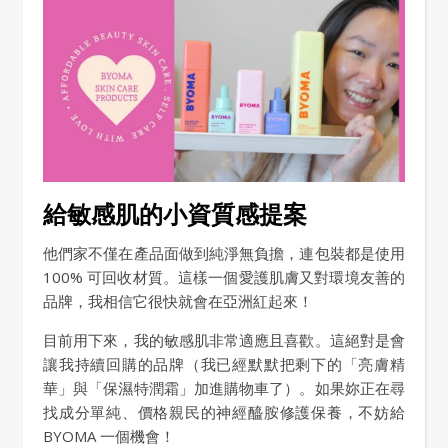
給敏感肌的小資質感提案
他們家不僅在產品面做到純淨無負擔，連包裝都是使用
100% 可回收材質。這樣一個愛護肌膚又對環境友善的
品牌，我相信它很快就會在亞洲紅起來！
目前用下來，我的敏感肌非常適應且喜歡。這絕對是會
讓我持續回購的品牌（我已經默默把剩下的「亮膚精
華」與「保濕特潤霜」加進購物車了）。如果妳正在尋
找成分單純、價格親民的神經醯胺修護保養，不妨給
BYOMA 一個機會！