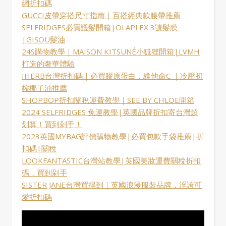
網折扣碼
GUCCI皮帶穿搭尺寸指南｜百搭經典款腰帶推薦
SELFRIDGES必買護髮開箱|OLAPLEX 3號髮膜
|GISOU髮油
24S購物教學｜MAISON KITSUNÉ小狐狸開箱|LVMH
打造的奢華體驗
IHERB台灣折扣碼｜必買膠原蛋白，維他命C ｜冷壓初
榨椰子油推薦
SHOPBOP折扣關稅運費教學｜SEE BY CHLOE開箱
2024 SELFRIDGES 免運教學|英國品牌折扣寄台灣超
划算！買到剁手！
2023英國MYBAG評價購物教學|必買包款手袋推薦|折
扣碼|關稅
LOOKFANTASTIC台灣站教學|英國美妝運費關稅折扣
碼，買到剁手
SISTER JANE台灣買得到｜英國浪漫服裝品牌，浮誇可
愛折扣碼