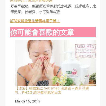
南法香頌：羅馬洋甘菊純露
可撫平細紋、減緩因乾燥引起的皮膚癢。親膚性高，尤
適乾燥、敏弱肌，亦可眼周濕敷
訂閱安妮旅遊生活風格電子報！
你可能會喜歡的文章
【沐浴】德國施巴 Sebamed 潔膚露＋經典潤膚
乳，PH5.5 調理敏弱肌的日常
Date
March 16, 2019