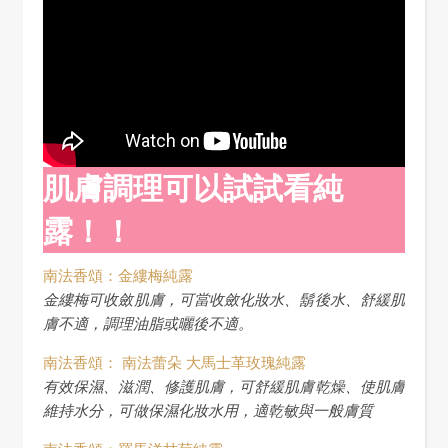
肌膚調理可以試試看純
露！！
南法香頌：金縷梅純露
金縷梅可收斂肌膚，可當收斂化妝水、鬍後水、舒緩肌
膚不適，調理油脂或曬後不適。
南法香頌： 南法蕾朵 大馬士革玫瑰純露
有效保濕、滋潤、修護肌膚，可舒緩肌膚乾燥、使肌膚
維持水分，可做保濕化妝水用，適乾敏與一般膚質