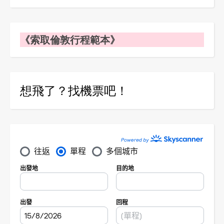
《索取倫敦行程範本》
想飛了？找機票吧！