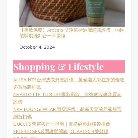
【美妝保養】Aroce’b 艾珞皙控油潔顏霜評價，油性
敏弱肌洗卸合一不緊繃
Date
October 4, 2024
Shopping & Lifestyle
ALLSAINTS台灣皮衣外套評價｜英倫潮人都在穿的倫敦
必買品牌推薦
CHARLOTTE TILBURY眼影彩妝｜超強底妝修容唇膏
評價
NAP LOUNGEWEAR 實穿評價｜想每天穿的居家服官
網折扣碼
GUCCI皮帶穿搭尺寸指南｜百搭經典款腰帶推薦
SELFRIDGES必買護髮開箱|OLAPLEX 3號髮膜