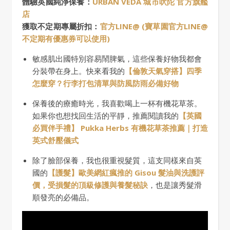
體驗英國純淨保養：
URBAN VEDA 城市吠陀 官方旗艦
店
獲取不定期專屬折扣：
官方LINE@ (寶草園官方LINE@
不定期有優惠券可以使用)
敏感肌出國特別容易鬧脾氣，這些保養好物我都會
分裝帶在身上。快來看我的
【倫敦天氣穿搭】四季
怎麼穿？行李打包清單與防風防雨必備好物
保養後的療癒時光，我喜歡喝上一杯有機花草茶。
如果你也想找回生活的平靜，推薦閱讀我的
【英國
必買伴手禮】 Pukka Herbs 有機花草茶推薦｜打造
英式舒壓儀式
除了臉部保養，我也很重視髮質，這支同樣來自英
國的
【護髮】歐美網紅瘋推的 Gisou 髮油與洗護評
價，受損髮的頂級修護與養髮秘訣
，也是讓秀髮滑
順發亮的必備品。