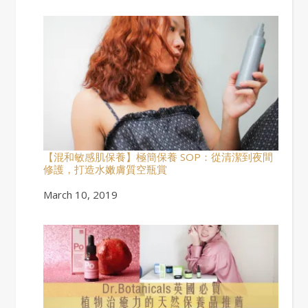
【混和敏感肌保養】極簡保養 SOP：從清潔到夜間
修護，打造水嫩膚質空瓶賞
Date
March 10, 2019