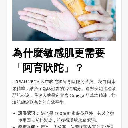
為什麼敏感肌更需要
「阿育吠陀」？
URBAN VEDA 城市吠陀將阿育吠陀的草藥、花卉與水
果精華，結合了臨床證實的活性成分。這對安妮這種敏
弱肌來說，最迷人的是它富含 Omega 的草本精油，能
讓肌膚達到完美的自然平衡。
環保認證：
除了是 100% 純素保養品外，包裝全數
使用回收塑料製成，並獲得環境永續認證。
療癒香氣：
檀香、天竺葵、依蘭與薰衣草的天然混