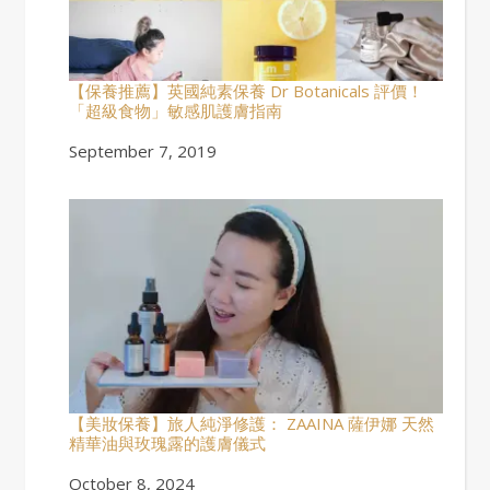
【保養推薦】英國純素保養 Dr Botanicals 評價！
「超級食物」敏感肌護膚指南
Date
September 7, 2019
【美妝保養】旅人純淨修護： ZAAINA 薩伊娜 天然
精華油與玫瑰露的護膚儀式
Date
October 8, 2024