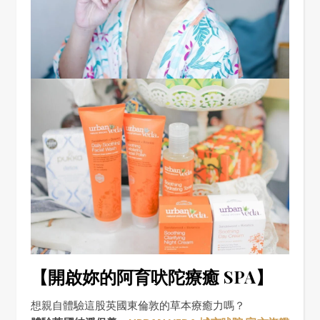
【開啟妳的阿育吠陀療癒 SPA】
想親自體驗這股英國東倫敦的草本療癒力嗎？