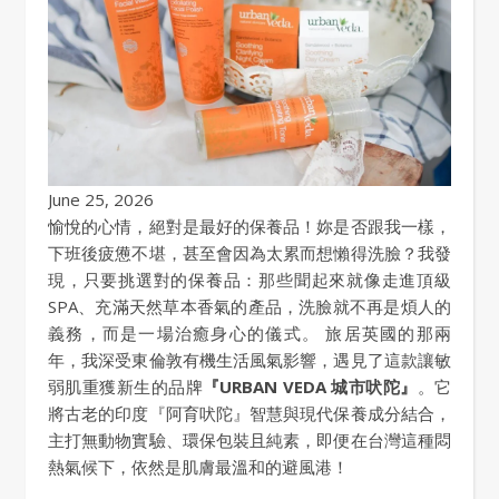
June 25, 2026
愉悅的心情，絕對是最好的保養品！妳是否跟我一樣，
下班後疲憊不堪，甚至會因為太累而想懶得洗臉？我發
現，只要挑選對的保養品：那些聞起來就像走進頂級
SPA、充滿天然草本香氣的產品，洗臉就不再是煩人的
義務，而是一場治癒身心的儀式。 旅居英國的那兩
年，我深受東倫敦有機生活風氣影響，遇見了這款讓敏
弱肌重獲新生的品牌
『URBAN VEDA 城市吠陀』
。它
將古老的印度『阿育吠陀』智慧與現代保養成分結合，
主打無動物實驗、環保包裝且純素，即便在台灣這種悶
熱氣候下，依然是肌膚最溫和的避風港！