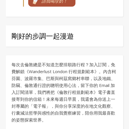
請我喝珍奶！
剛好的步調一起漫遊
每次去倫敦總是不知道怎麼排順路行程？加入訂閱，免
費解鎖《Wanderlust London 行程規劃範本》。內含柯
芬園、波羅市集、巴斯與柯茲窩鄉村串聯，以及地鐵、
防竊、倫敦通行證的聰明使用心法，留下你的 Email 加
入訂閱清單，我們將把《倫敦行程規劃範本》電子書直
接寄到你的信箱！未來每週日早晨，我還會為你送上一
封專屬的「電子報」，與你分享深度的在地文化觀察、
行囊減法哲學與感性的自我覺察練習，陪你用我最喜歡
的姿態探索世界。