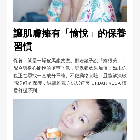
讓肌膚擁有「愉悅」的保養
習慣
保養，就是一場皮馬龍效應。對著鏡子說「妳很美」，
配合讓身心愉悅的植萃香氛，讓保養效果加倍！如果你
也正在尋找一套成分單純、不做動物實驗，且能解決敏
感泛紅的保養，誠摯推薦你試試這套 URBAN VEDA 檀
香舒緩系列。