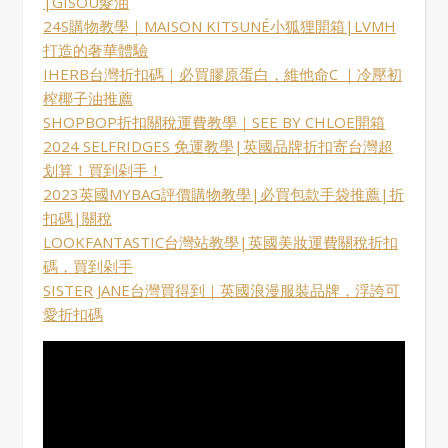
|GISOU髮油
24S購物教學｜MAISON KITSUNÉ小狐狸開箱|LVMH
打造的奢華體驗
IHERB台灣折扣碼｜必買膠原蛋白，維他命C ｜冷壓初
榨椰子油推薦
SHOPBOP折扣關稅運費教學｜SEE BY CHLOE開箱
2024 SELFRIDGES 免運教學|英國品牌折扣寄台灣超
划算！買到剁手！
2023英國MYBAG評價購物教學|必買包款手袋推薦|折
扣碼|關稅
LOOKFANTASTIC台灣站教學|英國美妝運費關稅折扣
碼，買到剁手
SISTER JANE台灣買得到｜英國浪漫服裝品牌，浮誇可
愛折扣碼