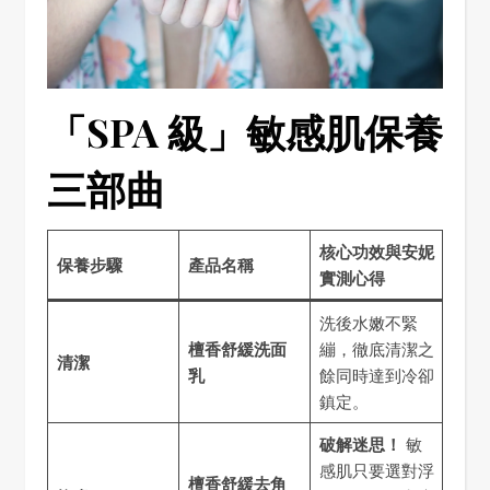
「SPA 級」敏感肌保養
三部曲
核心功效與安妮
保養步驟
產品名稱
實測心得
洗後水嫩不緊
檀香舒緩洗面
繃，徹底清潔之
清潔
乳
餘同時達到冷卻
鎮定。
破解迷思！
敏
感肌只要選對浮
檀香舒緩去角