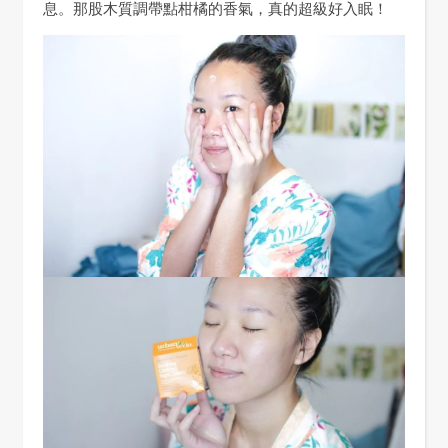
息。那股木質調帶點柑橘的香氣，真的超級好入眠！