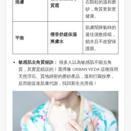
煥膚
石顆粒的溫和磨
質霜
砂，角質更新更
健康。
肌膚鬧脾氣時的
檀香舒緩保濕
最佳濕敷搭檔，
平衡
爽膚水
鎖水且不改變保
護膜。
敏感肌去角質秘訣：
很多人以為敏感肌不能去角
質，其實是錯誤的！選擇像 URBAN VEDA 這種採用
天然浮石、質地綿密的磨砂產品，溫和打圓按摩，
反而能促進肌膚代謝，找回新生光滑感！