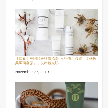
【保養】英國頂級護膚 OSKIA 評價！必買「文藝復
興潔面凝膠」，洗出發光肌
Date
November 27, 2019