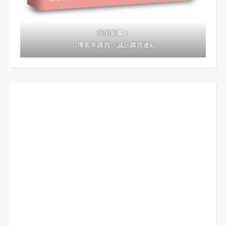
我的新書！
｜
博客來購買
｜
誠品購買連結