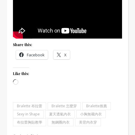
Share this:
Facebook
X
Like this:
Loading…
Bralette 布拉蕾
Bralette 怎麼穿
Bralette推薦
Sexy in Shape
夏天透氣內衣
小胸無襯內衣
布拉蕾胸貼教學
無鋼圈內衣
美背內衣穿