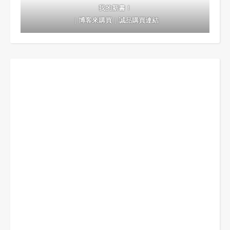
我的新書！
｜
博客來購買
｜
誠品購買連結