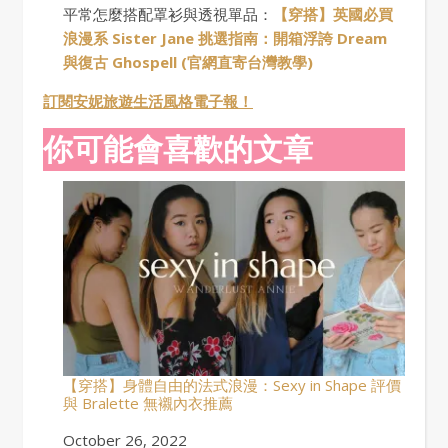
平常怎麼搭配罩衫與透視單品：
【穿搭】英國必買
浪漫系 Sister Jane 挑選指南：開箱浮誇 Dream
與復古 Ghospell (官網直寄台灣教學)
訂閱安妮旅遊生活風格電子報！
你可能會喜歡的文章
【穿搭】身體自由的法式浪漫：Sexy in Shape 評價
與 Bralette 無襯內衣推薦
Date
October 26, 2022