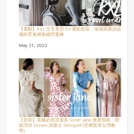
【運動】KXL 交叉美型 EX 運動套裝，瑜珈與重訓必
備的零束縛無縫閃電褲
Date
May 21, 2022
【穿搭】英國必買浪漫系 Sister Jane 挑選指南：開
箱浮誇 Dream 與復古 Ghospell (官網直寄台灣教
學)