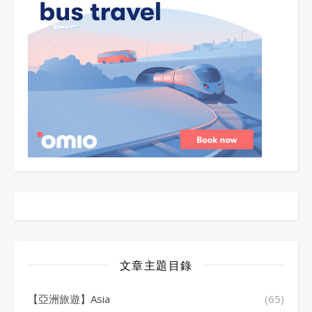
文章主題目錄
【亞洲旅遊】Asia
(65)