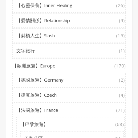
【心靈保養】Inner Healing
(26)
【愛情關係】Relationship
(9)
【斜槓人生】Slash
(15)
文字旅行
(1)
【歐洲旅遊】Europe
(170)
【德國旅遊】Germany
(2)
【捷克旅遊】Czech
(4)
【法國旅遊】France
(71)
【巴黎旅遊】
(68)