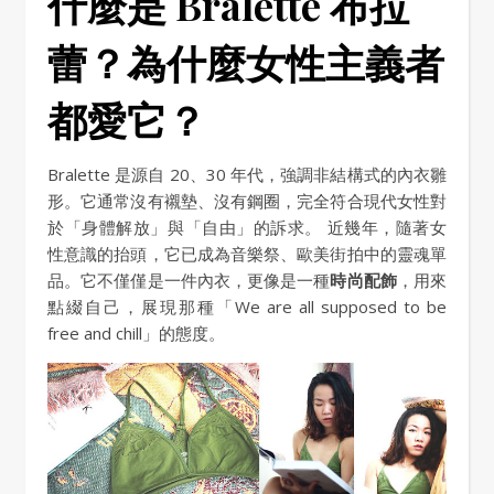
什麼是 Bralette 布拉
蕾？為什麼女性主義者
都愛它？
Bralette 是源自 20、30 年代，強調非結構式的內衣雛
形。它通常沒有襯墊、沒有鋼圈，完全符合現代女性對
於「身體解放」與「自由」的訴求。 近幾年，隨著女
性意識的抬頭，它已成為音樂祭、歐美街拍中的靈魂單
品。它不僅僅是一件內衣，更像是一種
時尚配飾
，用來
點綴自己，展現那種「We are all supposed to be
free and chill」的態度。