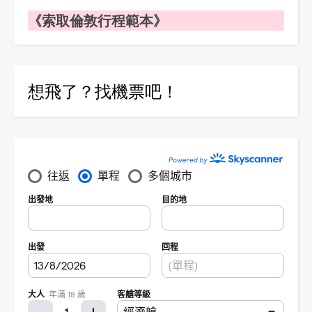
《索取倫敦行程範本》
想飛了？找機票吧！