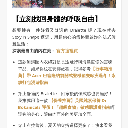
【立刻找回身體的呼吸自由】
想要擁有一件好看又舒適的 Bralette 嗎？現在就去
Sexy in Shape 逛逛，用超佛心的價格開啟妳的法式優
雅生活：
探索最自由的內在美：
官方這裡買
這款無鋼圈內衣絕對是長途飛行與海島度假的靈魂
單品。如果你也在安排旅程，記得參考
【行李箱推
薦】帶 Acer 巴塞隆納前開式登機箱去歐洲過冬！永
續打包漫遊指南
穿上舒適的 Bralette，回家後的儀式感也要顧好！
我推薦用這一款
【保養推薦】英國純素保養 Dr
Botanicals 評價！「超級食物」敏感肌護膚指南
呵
護妳的身心，讓由內而外的美更加全面。
穿上布拉蕾後，夏天的穿搭選擇更多了！快來看我