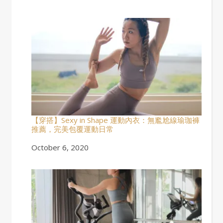
【穿搭】Sexy in Shape 運動內衣：無尷尬線瑜珈褲
推薦，完美包覆運動日常
Date
October 6, 2020