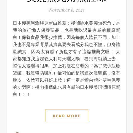
November 6, 2023
日本極美珂潤膠原蛋白推薦：極潤飽水美麗無死角，是
我的旅行懶人保養聖品，也是我吃過最有感的膠原蛋
白！保養食品我很少推薦，因為每個人體質不同，加上
我也不是專業背景其實真要去看成分我也不懂，但身體
最誠實，因為太有感了所也才有了這篇推薦文喔！ 大
家都知道我這趟義大利每天曬太陽，看到海就躺上去，
整個人被曬得很黑，加上我沒在防曬的（為了減少瓶瓶
罐罐，我沒帶防曬乳）最可怕的是我這次沒曬傷，沒有
脫皮，依然可以好好上妝！這一定是體內體外雙重保養
的功勞啊！極力推薦飽水最有感的日本極美珂潤膠原蛋
白！！！
READ MORE