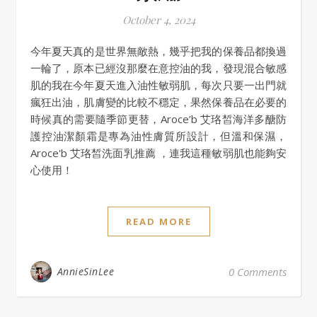
October 4, 2024
今年夏天真的是世界無敵熱，幾乎把我的保養品都換過
一輪了，原本已經沒那麼在意控油的我，發現混合敏感
肌的我在今年夏天進入油性敏弱肌，每次只要一出門就
瘋狂出油，肌膚變的比較不穩定，果然保養品在必要的
時候真的需要隨季節更替，Aroce’b 艾珞皙海洋多醣防
護控油潔顏霜是專為油性膚質所設計，但溫和保濕，
Aroce'b 艾珞皙洗面乳推薦 ，連我這種敏弱肌也能夠安
心使用！
READ MORE
AnnieSinLee
0 Comments