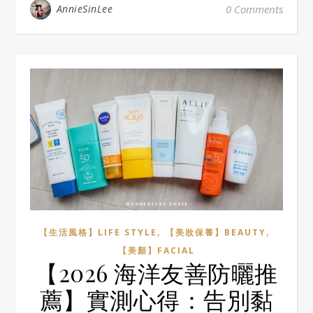
AnnieSinLee
0 Comments
,
,
【生活風格】LIFE STYLE
【美妝保養】BEAUTY
【美顏】FACIAL
【2026 海洋友善防曬推
薦】實測心得：告別黏