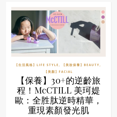
,
,
【生活風格】LIFE STYLE
【美妝保養】BEAUTY
【美顏】FACIAL
【保養】30+的逆齡旅
程！McCTILL 美珂媞
歐：全胜肽逆時精華，
重現素顏發光肌