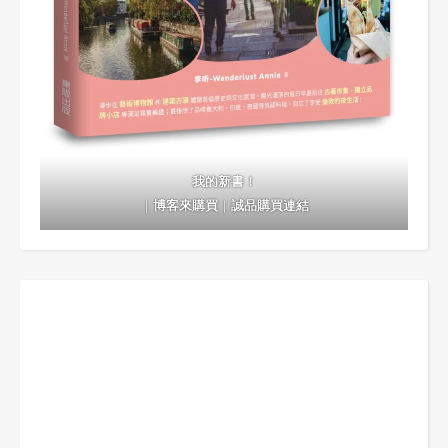
我的新書！
｜
博客來購買
｜
誠品購買連結