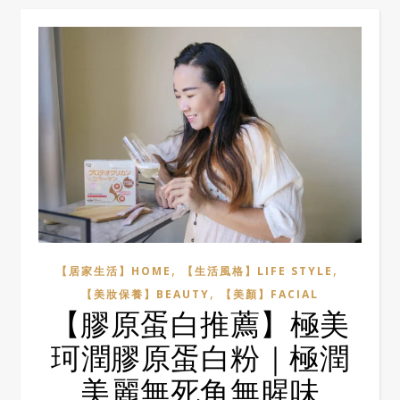
,
,
【居家生活】HOME
【生活風格】LIFE STYLE
,
【美妝保養】BEAUTY
【美顏】FACIAL
【膠原蛋白推薦】極美
珂潤膠原蛋白粉｜極潤
美麗無死角無腥味