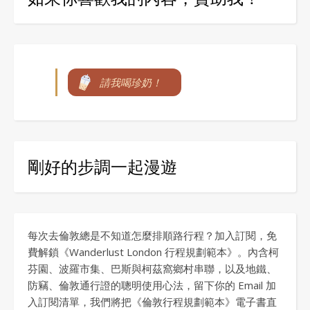
請我喝珍奶！
剛好的步調一起漫遊
每次去倫敦總是不知道怎麼排順路行程？加入訂閱，免
費解鎖《Wanderlust London 行程規劃範本》。內含柯
芬園、波羅市集、巴斯與柯茲窩鄉村串聯，以及地鐵、
防竊、倫敦通行證的聰明使用心法，留下你的 Email 加
入訂閱清單，我們將把《倫敦行程規劃範本》電子書直