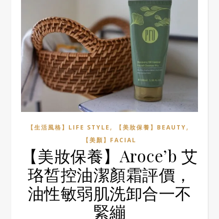
,
,
【生活風格】LIFE STYLE
【美妝保養】BEAUTY
【美顏】FACIAL
【美妝保養】Aroce’b 艾
珞皙控油潔顏霜評價，
油性敏弱肌洗卸合一不
緊繃