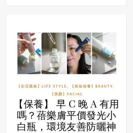
,
,
【生活風格】LIFE STYLE
【美妝保養】BEAUTY
【美顏】FACIAL
【保養】 早 C 晚 A 有用
嗎？蓓樂膚平價發光小
白瓶，環境友善防曬神