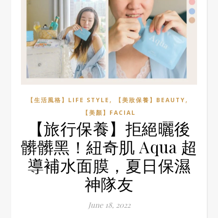
,
,
【生活風格】LIFE STYLE
【美妝保養】BEAUTY
【美顏】FACIAL
【旅行保養】拒絕曬後
髒髒黑！紐奇肌 Aqua 超
導補水面膜，夏日保濕
神隊友
June 18, 2022