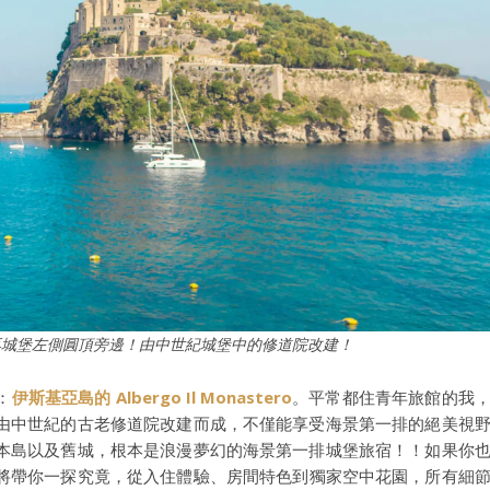
再城堡左側圓頂旁邊！由中世紀城堡中的修道院改建！
：
伊斯基亞島的 Albergo Il Monastero
。平常都住青年旅館的我
由中世紀的古老修道院改建而成，不僅能享受海景第一排的絕美視
本島以及舊城，根本是浪漫夢幻的海景第一排城堡旅宿！！如果你
將帶你一探究竟，從入住體驗、房間特色到獨家空中花園，所有細