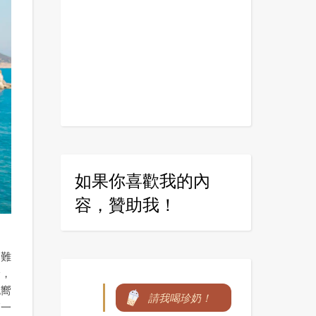
如果你喜歡我的內
容，贊助我！
，難
野，
也嚮
請我喝珍奶！
節一