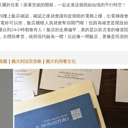
只屬於住客！跟著安妮的開箱，一起走進這個宛如仙境的平行時空！
到樓上飯店確認，確認之後就會讓你從側面的電梯上樓，出電梯後
有電鈴可以按，飯店櫃檯人員就會幫你開門喔！也因為城堡是開放
櫃台則24小時都會有人！飯店的走廊偏窄，真的是以前古老的修道
，古樸與摩登，統與現代融為一體！比起像一間飯店，更像是民宿
推薦
｜
義大利治安攻略
｜
義大利用餐文化