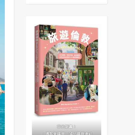
我的新書！
｜
博客來購買
｜
誠品購買連結