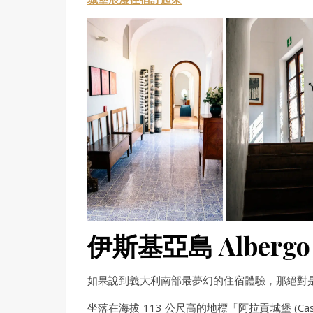
伊斯基亞島 Albergo 
如果說到義大利南部最夢幻的住宿體驗，那絕對是這間位
坐落在海拔 113 公尺高的地標「阿拉貢城堡 (Cas