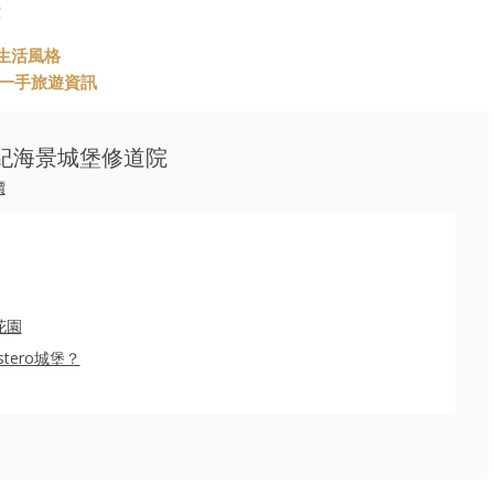
！
與生活風格
t 第一手旅遊資訊
世紀海景城堡修道院
價
花園
stero城堡？