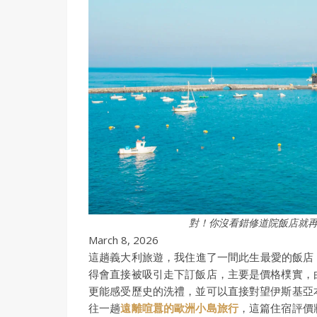
對！你沒看錯修道院飯店就
March 8, 2026
這趟義大利旅遊，我住進了一間此生最愛的飯店
得會直接被吸引走下訂飯店，主要是價格樸實，
更能感受歷史的洗禮，並可以直接對望伊斯基亞
往一趟
遠離喧囂的歐洲小島旅行
，這篇住宿評價