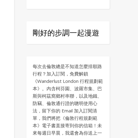
剛好的步調一起漫遊
每次去倫敦總是不知道怎麼排順路
行程？加入訂閱，免費解鎖
《Wanderlust London 行程規劃範
本》。內含柯芬園、波羅市集、巴
斯與柯茲窩鄉村串聯，以及地鐵、
防竊、倫敦通行證的聰明使用心
法，留下你的 Email 加入訂閱清
單，我們將把《倫敦行程規劃範
本》電子書直接寄到你的信箱！未
來每週日早晨，我還會為你送上一