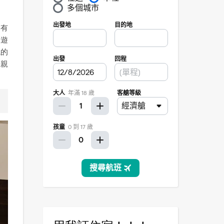
會有
給遊
院的
的親