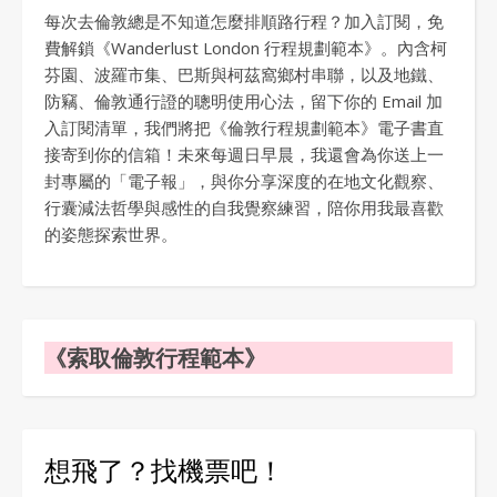
每次去倫敦總是不知道怎麼排順路行程？加入訂閱，免
費解鎖《Wanderlust London 行程規劃範本》。內含柯
芬園、波羅市集、巴斯與柯茲窩鄉村串聯，以及地鐵、
防竊、倫敦通行證的聰明使用心法，留下你的 Email 加
入訂閱清單，我們將把《倫敦行程規劃範本》電子書直
接寄到你的信箱！未來每週日早晨，我還會為你送上一
封專屬的「電子報」，與你分享深度的在地文化觀察、
行囊減法哲學與感性的自我覺察練習，陪你用我最喜歡
的姿態探索世界。
《索取倫敦行程範本》
想飛了？找機票吧！