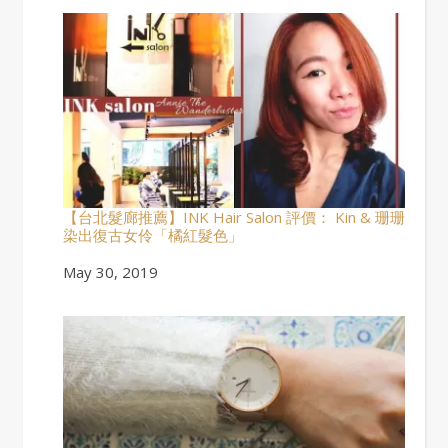
【台北髮廊推薦】INK Hair Salon 評價： Kin & 珊珊
染出復古女伶「橘紅髮色」
Date
May 30, 2019