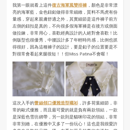
我第一眼就看上這件
復古海軍風雙排褲
，顏色是非常漂
亮的海軍藍，金色鈕釦做得非常細緻，質料不馬虎有份
量感，穿起來親膚舒適之外，其實細節是這件褲子前方
左側的鈕扣是真的，不向很多假海軍褲是在後方或側面
做拉鍊，非常用心，喜歡經典設計的人絕對會喜歡！比
例版型也很優秀，中腰設計多了年輕時尚感，比例也抓
得很好，因為這種褲子的設計，要是釦子的位置要是不
對很常會看起來腿很短！！但Miss Patina不會喔！
這次入手的
蕾絲領口優雅造型襯衫
，許多荷葉細節，非
常的歐式優雅，而且最可愛的就是負有兩款領結，一款
是深藍色雪坊綁帶，另一款則是貓咪印花的領結，非常
非常別緻，在優雅中又多了一份玩心！這也是我很愛許