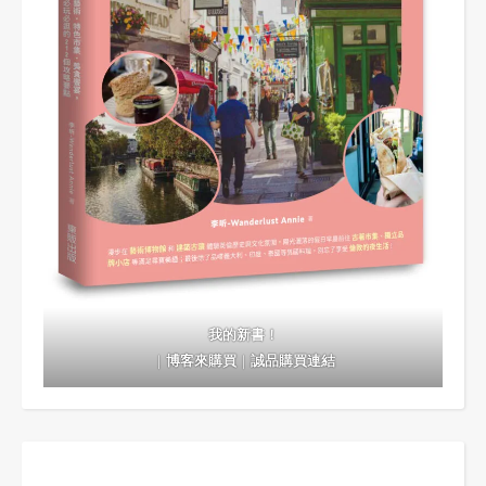
我的新書！
｜
博客來購買
｜
誠品購買連結