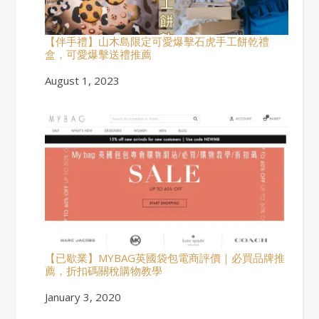
【伴手禮】山木島限定可愛爆擊石虎手工餅乾禮
盒，可愛爆擊送禮推薦
Date
August 1, 2023
【已歇業】MYBAG英國袋包電商評價｜必買品牌推
薦，折扣碼關稅購物教學
Date
January 3, 2020