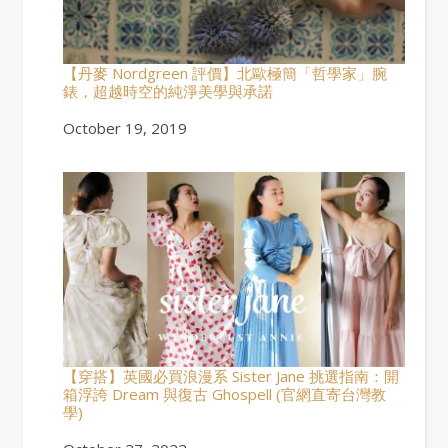
【丹麥 Nordgreen 評價】北歐極簡「哲學家」腕
錶，超越時空的純淨美學與承諾
Date
October 19, 2019
【穿搭】英國必買浪漫系 Sister Jane 挑選指南：開
箱浮誇 Dream 與復古 Ghospell (官網直寄台灣教
學)