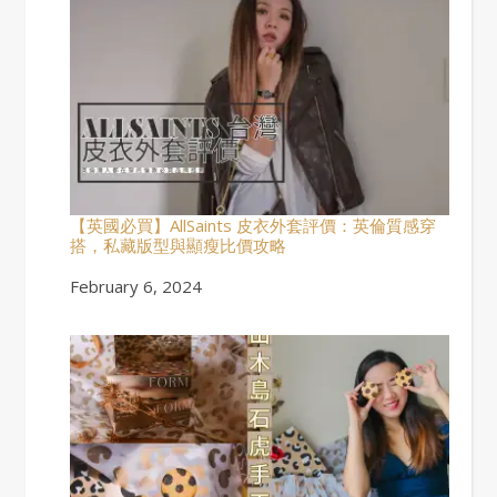
【英國必買】AllSaints 皮衣外套評價：英倫質感穿
搭，私藏版型與顯瘦比價攻略
Date
February 6, 2024