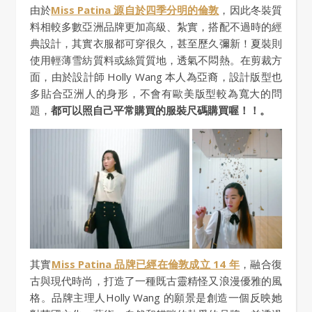
由於
Miss Patina 源自於四季分明的倫敦
，因此冬裝質
料相較多數亞洲品牌更加高級、紮實，搭配不過時的經
典設計，其實衣服都可穿很久，甚至歷久彌新！夏裝則
使用輕薄雪紡質料或絲質質地，透氣不悶熱。在剪裁方
面，由於設計師 Holly Wang 本人為亞裔，設計版型也
多貼合亞洲人的身形，不會有歐美版型較為寬大的問
題，
都可以照自己平常購買的服裝尺碼購買喔！！。
其實
Miss Patina 品牌已經在倫敦成立 14 年
，融合復
古與現代時尚，打造了一種既古靈精怪又浪漫優雅的風
格。品牌主理人Holly Wang 的願景是創造一個反映她