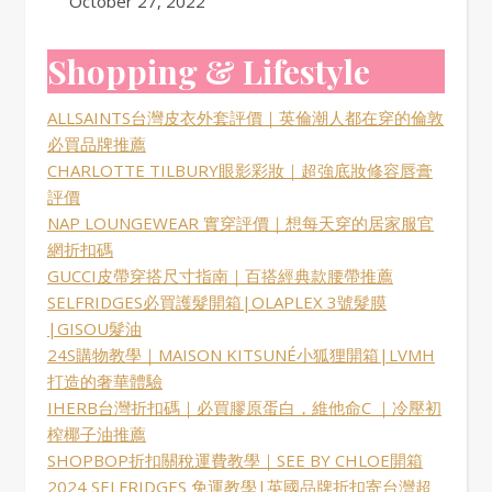
Date
October 27, 2022
Shopping & Lifestyle
ALLSAINTS台灣皮衣外套評價｜英倫潮人都在穿的倫敦
必買品牌推薦
CHARLOTTE TILBURY眼影彩妝｜超強底妝修容唇膏
評價
NAP LOUNGEWEAR 實穿評價｜想每天穿的居家服官
網折扣碼
GUCCI皮帶穿搭尺寸指南｜百搭經典款腰帶推薦
SELFRIDGES必買護髮開箱|OLAPLEX 3號髮膜
|GISOU髮油
24S購物教學｜MAISON KITSUNÉ小狐狸開箱|LVMH
打造的奢華體驗
IHERB台灣折扣碼｜必買膠原蛋白，維他命C ｜冷壓初
榨椰子油推薦
SHOPBOP折扣關稅運費教學｜SEE BY CHLOE開箱
2024 SELFRIDGES 免運教學|英國品牌折扣寄台灣超