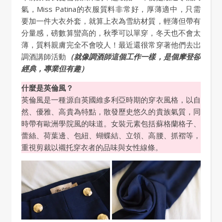
氣，Miss Patina的衣服質料非常好，厚薄適中，只需
要加一件大衣外套，就算上衣為雪紡材質，輕薄但帶有
分量感，磅數算蠻高的，秋季可以單穿，冬天也不會太
薄，質料親膚完全不會咬人！最近還很常穿著他們去岀
調酒講師活動
（就像調酒師這個工作一樣，是個摩登卻
經典，專業但有趣）
什麼是英倫風？
英倫風是一種源自英國維多利亞時期的穿衣風格，以自
然、優雅、高貴為特點，散發歷史悠久的貴族氣質，同
時帶有歐洲學院風的味道。女裝元素包括蘇格蘭格子、
蕾絲、荷葉邊、包紐、蝴蝶結、立領、高腰、抓褶等，
重視剪裁以襯托穿衣者的品味與女性線條。