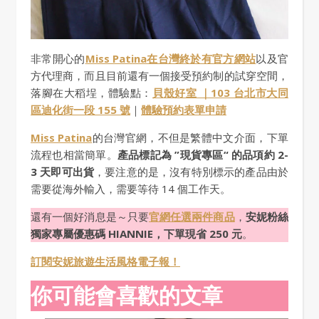
非常開心的
Miss Patina在台灣終於有官方網站
以及官
方代理商，而且目前還有一個接受預約制的試穿空間，
落腳在大稻埕，體驗點：
貝
殼好室 ｜103 台北市大同
區迪化街一段 155 號
｜
體驗預約表單申請
Miss Patina
的台灣官網，不但是繁體中文介面，下單
流程也相當簡單。
產品標記為 ”現貨專區“ 的品項約 2-
3 天即可出貨
，要注意的是，沒有特別標示的產品由於
需要從海外輸入，需要等待 14 個工作天。
還有一個好消息是～只要
官網任選兩件商品
，
安妮粉絲
獨家專屬優惠碼 HIANNIE，下單現省 250 元
。
訂閱安妮旅遊生活風格電子報！
你可能會喜歡的文章