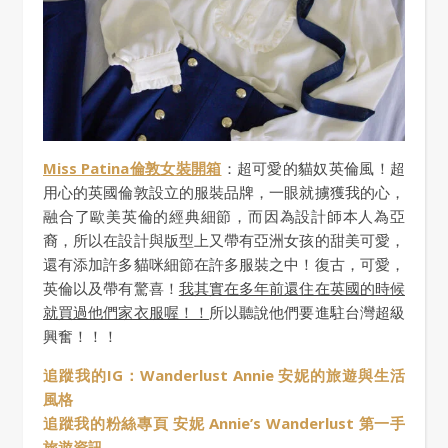
Miss Patina倫敦女裝開箱
：超可愛的貓奴英倫風！超
用心的英國倫敦設立的服裝品牌，一眼就擄獲我的心，
融合了歐美英倫的經典細節，而因為設計師本人為亞
裔，所以在設計與版型上又帶有亞洲女孩的甜美可愛，
還有添加許多貓咪細節在許多服裝之中！復古，可愛，
英倫以及帶有驚喜！
我其實在多年前還住在英國的時候
就買過他們家衣服喔！！
所以聽說他們要進駐台灣超級
興奮！！！
追蹤我的IG：Wanderlust Annie 安妮的旅遊與生活
風格
追蹤我的粉絲專頁 安妮 Annie’s Wanderlust 第一手
旅遊資訊