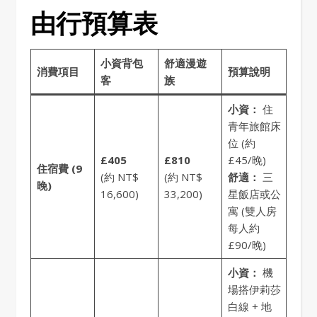
由行預算表
小資背包
舒適漫遊
消費項目
預算說明
客
族
小資：
住
青年旅館床
位 (約
£405
£810
£45/晚)
住宿費 (9
(約 NT$
(約 NT$
舒適：
三
晚)
16,600)
33,200)
星飯店或公
寓 (雙人房
每人約
£90/晚)
小資：
機
場搭伊莉莎
白線 + 地