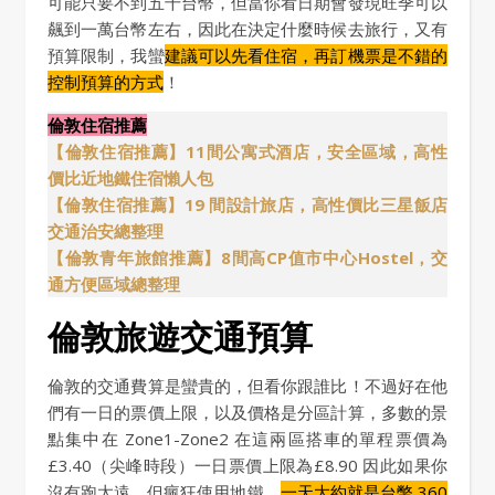
可能只要不到五千台幣，但當你看日期會發現旺季可以
飆到一萬台幣左右，因此在決定什麼時候去旅行，又有
預算限制，我蠻
建議可以先看住宿，再訂機票是不錯的
控制預算的方式
！
倫敦住宿推薦
【倫敦住宿推薦】11間公寓式酒店，安全區域，高性
價比近地鐵住宿懶人包
【倫敦住宿推薦】19 間設計旅店，高性價比三星飯店
交通治安總整理
【倫敦青年旅館推薦】8間高CP值市中心Hostel，交
通方便區域總整理
倫敦旅遊交通預算
倫敦的交通費算是蠻貴的，但看你跟誰比！不過好在他
們有一日的票價上限，以及價格是分區計算，多數的景
點集中在 Zone1-Zone2 在這兩區搭車的單程票價為
£3.40（尖峰時段）一日票價上限為£8.90 因此如果你
沒有跑太遠，但瘋狂使用地鐵，
一天大約就是台幣 360