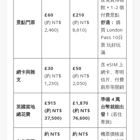
館 + 1-2 個
£60
£210
付費景點
景點門票
(約 NT$
(約 NT$
舒適：
購
2,460)
8,610)
買 London
Pass 10日
票 玩好玩
滿
含 eSIM 上
£30
£50
網卡與雜
網卡、寄明
(約 NT$
(約 NT$
支
信片、付費
1,230)
2,050)
廁所等開銷
準備 4 萬
£915
£1,870
英國當地
台幣就能出
(約 NT$
(約 NT$
總花費
發！
(若住
37,500)
76,600)
青旅)
約 NT$
約 NT$
機票價格波