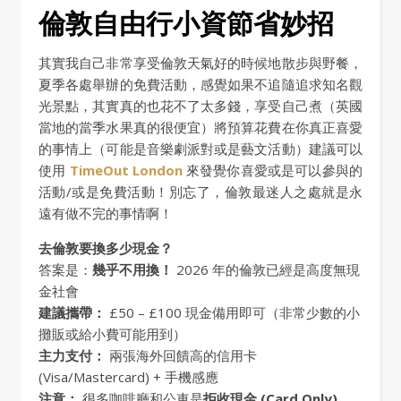
倫敦自由行小資節省妙招
其實我自己非常享受倫敦天氣好的時候地散步與野餐，
夏季各處舉辦的免費活動，感覺如果不追隨追求知名觀
光景點，其實真的也花不了太多錢，享受自己煮（英國
當地的當季水果真的很便宜）將預算花費在你真正喜愛
的事情上（可能是音樂劇派對或是藝文活動）建議可以
使用
TimeOut London
來發覺你喜愛或是可以參與的
活動/或是免費活動！別忘了，倫敦最迷人之處就是永
遠有做不完的事情啊！
去倫敦要換多少現金？
答案是：
幾乎不用換！
2026 年的倫敦已經是高度無現
金社會
建議攜帶：
£50 – £100 現金備用即可（非常少數的小
攤販或給小費可能用到）
主力支付：
兩張海外回饋高的信用卡
(Visa/Mastercard) + 手機感應
注意：
很多咖啡廳和公車是
拒收現金 (Card Only)