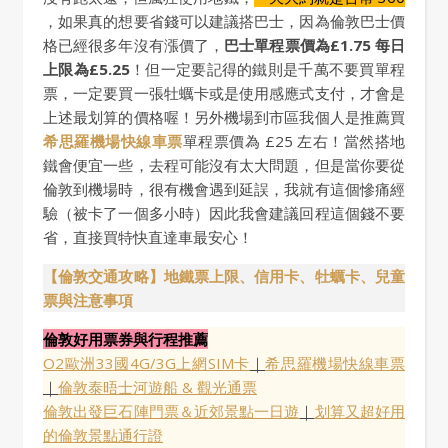
，如果真的想要省錢可以建議搭巴士，因為倫敦巴士價
格已經很多年沒有漲價了，
巴士單程票價為£1.75 每日
上限為£5.25
！但一定要記得的鐵則是千萬不要買單程
票，一定要買一張牡蠣卡或是使用感應式支付，才會是
上述最划算的價格喔！另外機場到市區我個人是推薦買
希思羅機場快線車票
單程票價為 £25 左右！當然搭地
鐵會便宜一些，去程可能沒有太大問題，但是當你要從
倫敦到機場時，很有機會遇到延誤，我就有這個慘痛經
驗（被卡了一個多小時）因此我會建議回程這個錢不要
省，直接買特快直達車最安心！
【倫敦交通攻略】地鐵票上限、信用卡、牡蠣卡、兒童
票與注意事項
倫敦好用票券與行程推薦
O2歐洲33國4G/3G上網SIM卡
｜
希思羅機場快線車票
｜
倫敦泰晤士河遊船 & 觀光通票
倫敦出發巨石陣門票＆近郊景點一日遊
｜
划算又超好用
的倫敦景點通行證