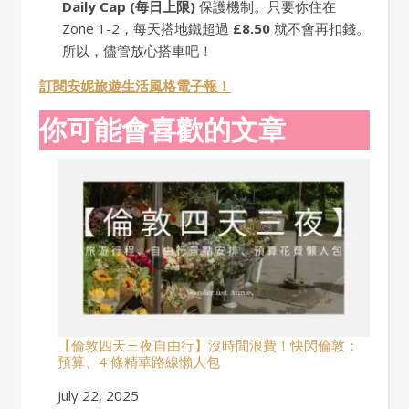
Daily Cap (每日上限)
保護機制。只要你住在
Zone 1-2，每天搭地鐵超過
£8.50
就不會再扣錢。
所以，儘管放心搭車吧！
訂閱安妮旅遊生活風格電子報！
你可能會喜歡的文章
【倫敦四天三夜自由行】沒時間浪費！快閃倫敦：
預算、4 條精華路線懶人包
Date
July 22, 2025