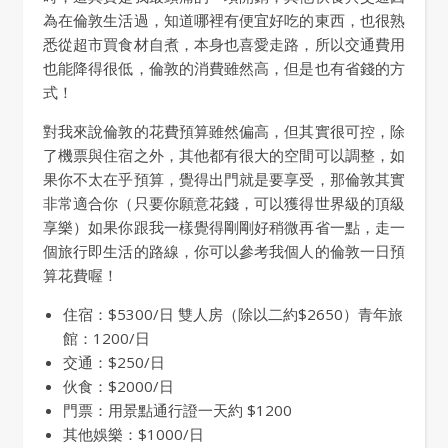
為在倫敦生活過，知道哪裡有便宜好吃的東西，也很熟
悉從超市買食材自煮，本身也喜愛走路，所以交通費用
也能降得很低，倫敦的消費雖然高，但是也有省錢的方
式！
對我來說倫敦的花費預算雖然偏高，但其實很可控，除
了機票與住宿之外，其他都有很大的空間可以調整，如
果你不太在乎預算，覺得出門就是要享受，那倫敦其實
非常適合你（只要你願意花錢，可以獲得世界級的頂級
享樂）如果你跟我一樣覺得剛剛好稍微再省一點，走一
個旅行即生活的路線，你可以參考我個人的倫敦一日預
算花費喔！
住宿：$5300/日 雙人房（除以二約$2650）青年旅
館：1200/日
交通：$250/日
伙食：$2000/日
門票：用景點通行證一天約 $1200
其他娛樂：$1000/日