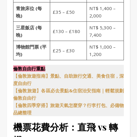
青旅床位 (每
NT$ 1,400 –
£35 – £50
晚)
2,000
三星飯店 (每
NT$ 5,300 –
£130 – £180
晚)
7,400
博物館門票 (平
NT$ 1,000 –
£25 – £30
均)
1,200
倫敦自由行重點
【倫敦旅遊指南】景點、自助旅行交通、美食住宿，深
度自由行
【倫敦旅遊】各區必去景點&住宿治安指南｜輕鬆規劃
倫敦自由行
【倫敦四季穿搭】旅遊天氣怎麼穿？行李打包、必備物
品總整理
機票花費分析：直飛 vs 轉