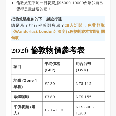
倫敦旅遊平均一日花費抓$6000-10000台幣我自己
覺得是最舒適的喔！
把倫敦裝進你的下一趟旅行裡
總是為了排行程感到焦慮？
加入訂閱，免費領取
《Wanderlust London》深度行程規劃範本立即訂閱
領取
2026 倫敦物價參考表
平均價格
約合台幣
項目
(GBP)
(TWD)
地鐵 (Zone 1
£2.80
NT$ 115
單程)
拿鐵咖啡
£3.80
NT$ 155
平價餐廳 (每
NT$ 800 –
£20 – £30
人)
1,200