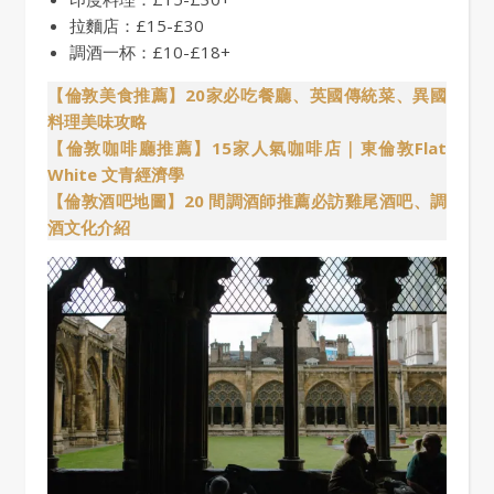
拉麵店：£15-£30
調酒一杯：£10-£18+
【倫敦美食推薦】20家必吃餐廳、英國傳統菜、異國
料理美味攻略
【倫敦咖啡廳推薦】15家人氣咖啡店｜東倫敦Flat
White 文青經濟學
【倫敦酒吧地圖】20 間調酒師推薦必訪雞尾酒吧、調
酒文化介紹