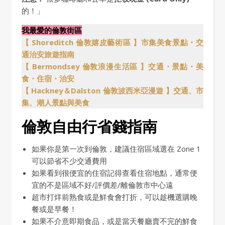
的！」
我最愛的倫敦街區
【 Shoreditch 倫敦嬉皮藝術區 】市集美食景點・交
通治安旅遊指南
【 Bermondsey 倫敦浪漫生活區 】交通・景點・美
食・住宿・治安
【 Hackney＆Dalston 倫敦波西米亞漫遊 】交通、市
集、潮人景點與美食
倫敦自由行省錢指南
如果你是第一次到倫敦，建議住宿區域選在 Zone 1
可以節省不少交通費用
如果看到很便宜的住宿記得查看住宿地點，通常便
宜的不是區域不好/評價差/離倫敦市中心遠
超市打烊前熟食或是鮮食會打折，可以趁機選購晚
餐或是早餐！
如果不介意即期食品，或是當天餐廳賣不完的鮮食