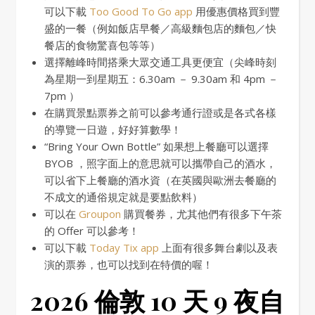
可以下載
Too Good To Go app
用優惠價格買到豐
盛的一餐（例如飯店早餐／高級麵包店的麵包／快
餐店的食物驚喜包等等）
選擇離峰時間搭乘大眾交通工具更便宜（尖峰時刻
為星期一到星期五：6.30am － 9.30am 和 4pm －
7pm ）
在購買景點票券之前可以參考通行證或是各式各樣
的導覽一日遊，好好算數學！
“Bring Your Own Bottle” 如果想上餐廳可以選擇
BYOB ，照字面上的意思就可以攜帶自己的酒水，
可以省下上餐廳的酒水資（在英國與歐洲去餐廳的
不成文的通俗規定就是要點飲料）
可以在
Groupon
購買餐券，尤其他們有很多下午茶
的 Offer 可以參考！
可以下載
Today Tix app
上面有很多舞台劇以及表
演的票券，也可以找到在特價的喔！
2026 倫敦 10 天 9 夜自