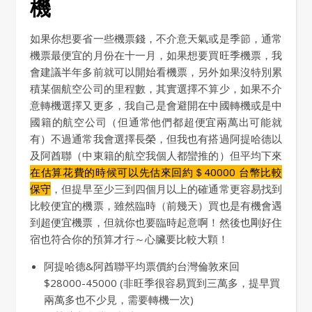
機
如果你想要省一些機票錢，不介意天氣或是季節，通常
機票最便宜的月份在十一月，如果想要買旺季機票，我
會建議半年多前就可以開始看機票，另外如果沒特別累
積某個航空公司的里程數，其實選擇不算少，如果不介
意轉機選擇又更多，我自己是會避開在中國轉機或是中
國籍的航空公司（但通常他們都超便宜兩萬出可能就
有）不過通常我會選擇長榮，但我也有搭過阿提哈德以
及阿酋聯（中東籍的航空我個人都蠻推的）但平均下來
在估算花費的時候可以先估來回約＄40000 台幣比較
保守
，但提早至少三到四個月以上的確通常更容易找到
比較便宜的機票，雖然臨時（前幾天）買也是有機會遇
到超便宜機票，但就你也要臨時起意啊！然後也剛好住
宿也符合你的預算才行～心臟要比較大顆！
阿提哈德&阿酋聯平均票價約台灣倫敦來回
$28000-45000 (非旺季很容易買到三萬多，提早買
兩萬多也不少見，需要轉機一次)