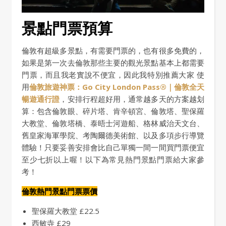
景點門票預算
倫敦有超級多景點，有需要門票的，也有很多免費的，
如果是第一次去倫敦那些主要的觀光景點基本上都需要
門票，而且我老實說不便宜，因此我特別推薦大家 使
用
倫敦旅遊神票：Go City London Pass®｜倫敦全天
暢遊通行證
，安排行程超好用，通常越多天的方案越划
算：包含倫敦眼、碎片塔、肯辛頓宮、倫敦塔、聖保羅
大教堂、倫敦塔橋、泰晤士河遊船、格林威治天文台、
舊皇家海軍學院、考陶爾德美術館、以及多項步行導覽
體驗！只要妥善安排會比自己單獨一間一間買門票便宜
至少七折以上喔！以下為常見熱門景點門票給大家參
考！
倫敦熱門景點門票票價
聖保羅大教堂 £22.5
西敏寺 £29