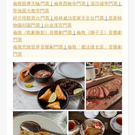
倫敦眼摩天輪門票
｜
倫敦西敏寺門票
｜
溫莎城堡門票
｜
聖保羅大教堂門票
碎片塔觀景台門票
｜
格林威治皇家天文台門票
｜
皇家植
物園邱園門票
｜
白金漢宮門票
倫敦《歌劇魅影》音樂劇門票
｜
倫敦《獅子王》音樂劇
門票
倫敦悲慘世界音樂劇門票
｜
倫敦「魔法壞女巫」音樂劇
門票