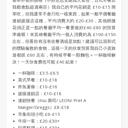
我都會點超過兩百）我自己的平均花銷是 £10-£15 簡
單吃，但我通常不會只吃一樣東西，如果一般平價餐廳
連鎖披薩店這種，平均消費大約 £20-£30，其他稍微
花俏正是一點的餐廳平均一餐要做好£40-£80 的預算
準備喔！米其林餐廳平均一個人消費約為 £100-£150
左右，但看你有沒有佐餐酒或是加點！建議可以混和式
的體驗倫敦的食物，這樣一天的伙食預算我自己小資旅
遊都抓 £60 左右，有時候早餐一顆麵包＋一杯咖啡解
決！一天伙食費也可能 £40 結束！
一杯咖啡：£3.5-£6.5
英式早餐：£10-£18
炸魚薯條：£10-£16
披薩連鎖店：£10-£18
連鎖快餐（itsu 壽司/ LEON/ Pret A
Manger/Greggs）£8-£18
市集街頭小吃 £6-£15
牛排一客：£20-£30+
印度料理：£15-£30+