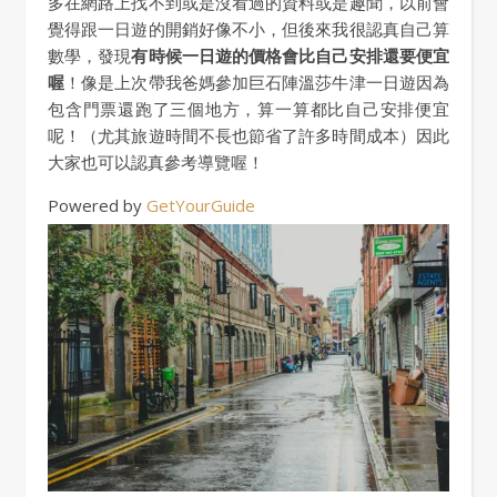
多在網路上找不到或是沒看過的資料或是趣聞，以前會
覺得跟一日遊的開銷好像不小，但後來我很認真自己算
數學，發現
有時候一日遊的價格會比自己安排還要便宜
喔
！像是上次帶我爸媽參加巨石陣溫莎牛津一日遊因為
包含門票還跑了三個地方，算一算都比自己安排便宜
呢！（尤其旅遊時間不長也節省了許多時間成本）因此
大家也可以認真參考導覽喔！
Powered by
GetYourGuide