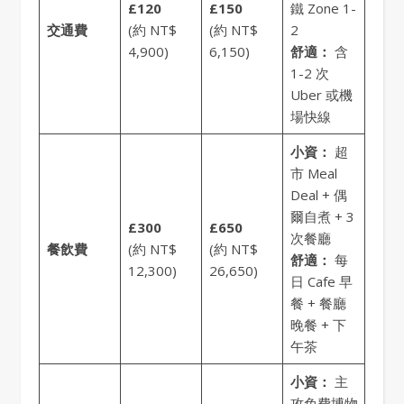
£120
£150
鐵 Zone 1-
交通費
(約 NT$
(約 NT$
2
4,900)
6,150)
舒適：
含
1-2 次
Uber 或機
場快線
小資：
超
市 Meal
Deal + 偶
爾自煮 + 3
£300
£650
次餐廳
餐飲費
(約 NT$
(約 NT$
舒適：
每
12,300)
26,650)
日 Cafe 早
餐 + 餐廳
晚餐 + 下
午茶
小資：
主
攻免費博物