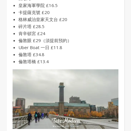
皇家海軍學院 £16.5
卡提薩克號 £20
格林威治皇家天文台 £20
碎片塔 £28.5
肯辛頓宮 £24
倫敦眼 £29（須提前預約）
Uber Boat 一日 £11.8
倫敦塔 £34.8
倫敦塔橋 £13.4