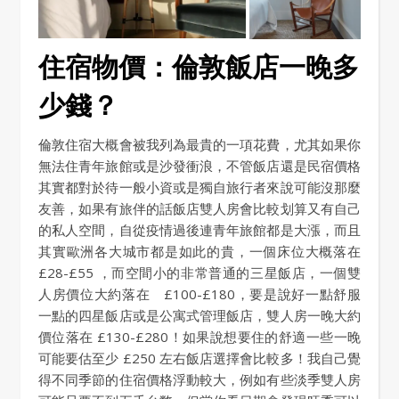
住宿物價：倫敦飯店一晚多
少錢？
倫敦住宿大概會被我列為最貴的一項花費，尤其如果你
無法住青年旅館或是沙發衝浪，不管飯店還是民宿價格
其實都對於待一般小資或是獨自旅行者來說可能沒那麼
友善，如果有旅伴的話飯店雙人房會比較划算又有自己
的私人空間，自從疫情過後連青年旅館都是大漲，而且
其實歐洲各大城市都是如此的貴，一個床位大概落在
£28-£55 ，而空間小的非常普通的三星飯店，一個雙
人房價位大約落在 £100-£180，要是說好一點舒服
一點的四星飯店或是公寓式管理飯店，雙人房一晚大約
價位落在 £130-£280！如果說想要住的舒適一些一晚
可能要估至少 £250 左右飯店選擇會比較多！我自己覺
得不同季節的住宿價格浮動較大，例如有些淡季雙人房