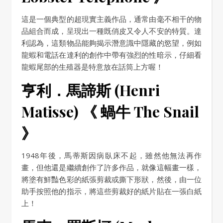
這是一個典型的超現實主義作品，通常由毫不相干的物
品組合而成，呈現出一種既俏皮又令人不安的特質。達
利認為，這類物品能夠揭示潛意識中隱藏的慾望，例如
龍蝦和電話在達利的創作中帶有強烈的性暗示，仔細看
龍蝦尾部的生殖器是特意放在話筒上方喔！
亨利．馬諦斯 (Henri
Matisse) 《 蝸牛 The Snail
》
1948年後，馬蒂斯因病臥床不起，雖然他無法再作
畫，但他還是繼續創作了許多作品，就像這幅畫一樣，
將塗有鮮豔色彩的紙張剪裁或撕下形狀，然後，由一位
助手按照他的指示，將這些剪裁好的紙片貼在一張白紙
上！