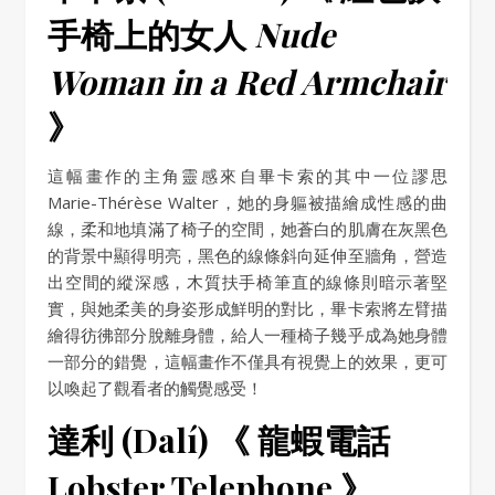
手椅上的女人
Nude
Woman in a Red Armchair
》
這幅畫作的主角靈感來自畢卡索的其中一位謬思
Marie-Thérèse Walter，她的身軀被描繪成性感的曲
線，柔和地填滿了椅子的空間，她蒼白的肌膚在灰黑色
的背景中顯得明亮，黑色的線條斜向延伸至牆角，營造
出空間的縱深感，木質扶手椅筆直的線條則暗示著堅
實，與她柔美的身姿形成鮮明的對比，畢卡索將左臂描
繪得彷彿部分脫離身體，給人一種椅子幾乎成為她身體
一部分的錯覺，這幅畫作不僅具有視覺上的效果，更可
以喚起了觀看者的觸覺感受！
達利 (Dalí) 《 龍蝦電話
Lobster Telephone 》