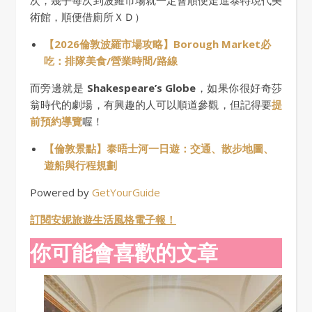
次，幾乎每次到波羅市場就一定會順便走進泰特現代美
術館，順便借廁所ＸＤ）
【2026倫敦波羅市場攻略】Borough Market必
吃：排隊美食/營業時間/路線
而旁邊就是
Shakespeare’s Globe
，如果你很好奇莎
翁時代的劇場，有興趣的人可以順道參觀，但記得要
提
前預約導覽
喔！
【倫敦景點】泰晤士河一日遊：交通、散步地圖、
遊船與行程規劃
Powered by
GetYourGuide
訂閱安妮旅遊生活風格電子報！
你可能會喜歡的文章