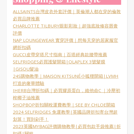
ALLSAINTS台灣皮衣外套評價｜英倫潮人都在穿的倫敦
必買品牌推薦
CHARLOTTE TILBURY眼影彩妝｜超強底妝修容唇膏
評價
NAP LOUNGEWEAR 實穿評價｜想每天穿的居家服官
網折扣碼
GUCCI皮帶穿搭尺寸指南｜百搭經典款腰帶推薦
SELFRIDGES必買護髮開箱|OLAPLEX 3號髮膜
|GISOU髮油
24S購物教學｜MAISON KITSUNÉ小狐狸開箱|LVMH
打造的奢華體驗
IHERB台灣折扣碼｜必買膠原蛋白，維他命C ｜冷壓初
榨椰子油推薦
SHOPBOP折扣關稅運費教學｜SEE BY CHLOE開箱
2024 SELFRIDGES 免運教學|英國品牌折扣寄台灣超
划算！買到剁手！
2023英國MYBAG評價購物教學|必買包款手袋推薦|折
扣碼|關稅