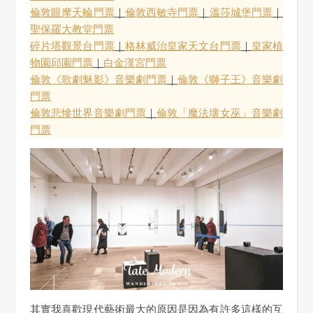
倫敦眼摩天輪門票
｜
倫敦西敏寺門票
｜
溫莎城堡門票
｜
聖保羅大教堂門票
碎片塔觀景台門票
｜
格林威治皇家天文台門票
｜
皇家植
物園邱園門票
｜
白金漢宮門票
倫敦《歌劇魅影》音樂劇門票
｜
倫敦《獅子王》音樂劇
門票
倫敦悲慘世界音樂劇門票
｜
倫敦「魔法壞女巫」音樂劇
門票
其實我喜歡現代藝術最大的原因是因為有許多這樣的互