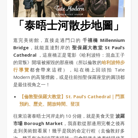
「泰晤士河散步地圖」
逛完美術館，直接走過門口的
千禧橋 Millennium
Bridge
，就能直達對岸的
聖保羅大教堂 St Paul’s
Cathedral
，這座橋正是電影《哈利波特：混血王子
的背叛》開場被摧毀的那座橋（所以倫敦的
哈利波特步
行導覽
都會帶來這裡），站在橋上回頭拍 Tate
Modern 的高聳煙囪，或是往前拍聖保羅座堂的圓頂都
是最佳視角之一！
【倫敦聖保羅大教堂】St. Paul’s Cathedral｜門票
預約、歷史、開放時間、登頂
往東沿著泰晤士河岸走約 10 分鐘，就是美食天堂
波羅
市場 Borough Market
，我喜歡從那邊用完餐之後再
走到美術館看展！幾乎是我的命定行程（去倫敦好多