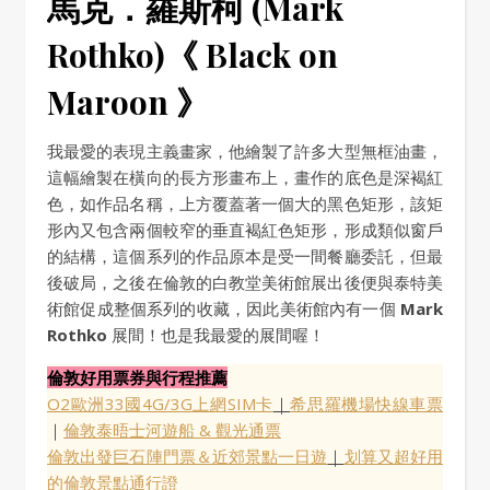
馬克．羅斯柯 (Mark
Rothko)《 Black on
Maroon 》
我最愛的表現主義畫家，他繪製了許多大型無框油畫，
這幅繪製在橫向的長方形畫布上，畫作的底色是深褐紅
色，如作品名稱，上方覆蓋著一個大的黑色矩形，該矩
形內又包含兩個較窄的垂直褐紅色矩形，形成類似窗戶
的結構，這個系列的作品原本是受一間餐廳委託，但最
後破局，之後在倫敦的白教堂美術館展出後便與泰特美
術館促成整個系列的收藏，因此美術館內有一個
Mark
Rothko
展間！也是我最愛的展間喔！
倫敦好用票券與行程推薦
O2歐洲33國4G/3G上網SIM卡
｜
希思羅機場快線車票
｜
倫敦泰晤士河遊船 & 觀光通票
倫敦出發巨石陣門票＆近郊景點一日遊
｜
划算又超好用
的倫敦景點通行證