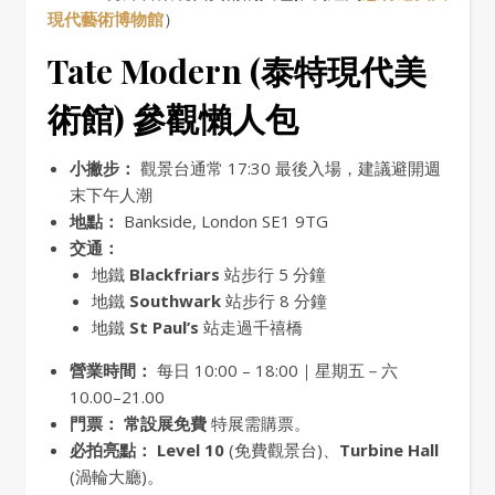
現代藝術博物館
）
Tate Modern (泰特現代美
術館) 參觀懶人包
小撇步：
觀景台通常 17:30 最後入場，建議避開週
末下午人潮
地點：
Bankside, London SE1 9TG
交通：
地鐵
Blackfriars
站步行 5 分鐘
地鐵
Southwark
站步行 8 分鐘
地鐵
St Paul’s
站走過千禧橋
營業時間：
每日 10:00 – 18:00｜星期五－六
10.00–21.00
門票：
常設展免費
特展需購票。
必拍亮點：
Level 10
(免費觀景台)、
Turbine Hall
(渦輪大廳)。