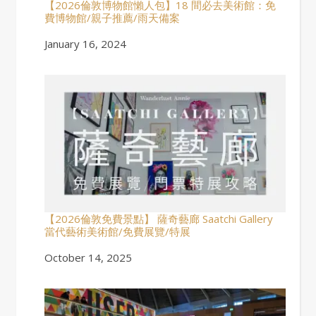
【2026倫敦博物館懶人包】18 間必去美術館：免
費博物館/親子推薦/雨天備案
Date
January 16, 2024
【2026倫敦免費景點】 薩奇藝廊 Saatchi Gallery
當代藝術美術館/免費展覽/特展
Date
October 14, 2025