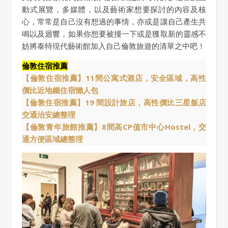
動式展覽，多媒體，以及藝術家想要探討的內容及核
心，常常是自己沒有想過的事情，亦或是讓自己產生共
鳴以及迴響，如果你想要被撞一下或是獲取新的靈感不
妨將泰特現代藝術館加入自己倫敦旅遊的清單之中吧！
倫敦住宿推薦
【倫敦住宿推薦】11間公寓式酒店，安全區域，高性
價比近地鐵住宿懶人包
【倫敦住宿推薦】19 間設計旅店，高性價比三星飯店
交通治安總整理
【倫敦青年旅館推薦】8間高CP值市中心Hostel，交
通方便區域總整理