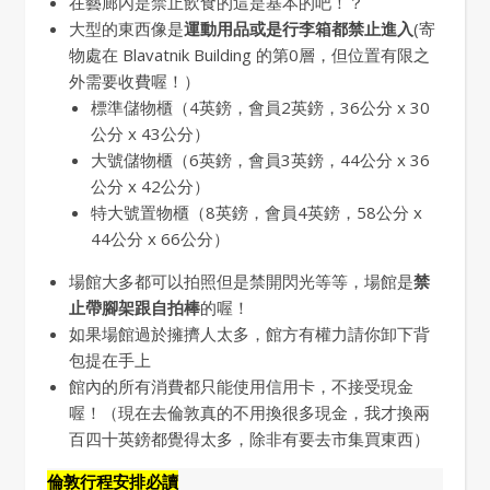
在藝廊內是禁止飲食的這是基本的吧！？
大型的東西像是
運動用品或是行李箱都禁止進入
(寄
物處在 Blavatnik Building 的第0層，但位置有限之
外需要收費喔！）
標準儲物櫃（4英鎊，會員2英鎊，36公分 x 30
公分 x 43公分）
大號儲物櫃（6英鎊，會員3英鎊，44公分 x 36
公分 x 42公分）
特大號置物櫃（8英鎊，會員4英鎊，58公分 x
44公分 x 66公分）
場館大多都可以拍照但是禁開閃光等等，場館是
禁
止帶腳架跟自拍棒
的喔！
如果場館過於擁擠人太多，館方有權力請你卸下背
包提在手上
館內的所有消費都只能使用信用卡，不接受現金
喔！（現在去倫敦真的不用換很多現金，我才換兩
百四十英鎊都覺得太多，除非有要去市集買東西）
倫敦行程安排必讀