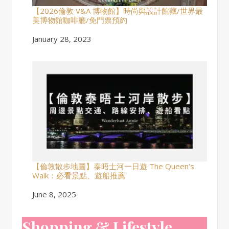
【2026倫敦 V&A 博物館】時尚與設計館藏/世界最
美博物館咖啡廳/免門票預約
Date
January 28, 2023
【倫敦散步地圖】泰晤士河一日遊 The Queen’s
Walk：必看景點、遊船推薦
Date
June 8, 2025
Shopping & Lifestyle