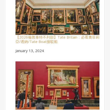
【2026倫敦泰特不列顛】Tate Britain：必看奧菲莉
亞/透納/Tate Boat接駁船
Date
January 13, 2024