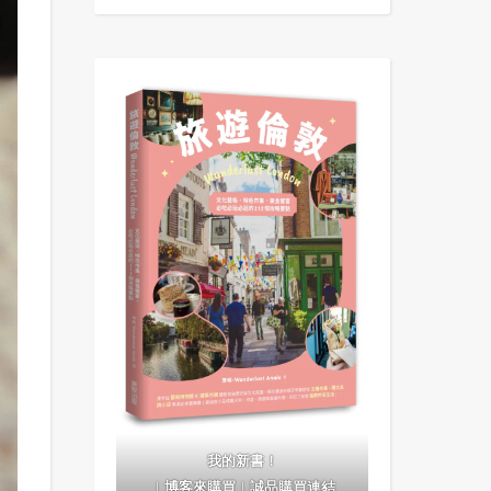
我的新書！
｜
博客來購買
｜
誠品購買連結