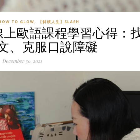
,
OW TO GLOW
【斜槓人生】SLASH
線上歐語課程學習心得：
文、克服口說障礙
December 30, 2021