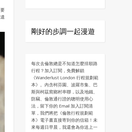
想要
我遺
剛好的步調一起漫遊
每次去倫敦總是不知道怎麼排順路
行程？加入訂閱，免費解鎖
《Wanderlust London 行程規劃範
本》。內含柯芬園、波羅市集、巴
斯與柯茲窩鄉村串聯，以及地鐵、
防竊、倫敦通行證的聰明使用心
法，留下你的 Email 加入訂閱清
單，我們將把《倫敦行程規劃範
本》電子書直接寄到你的信箱！未
來每週日早晨，我還會為你送上一