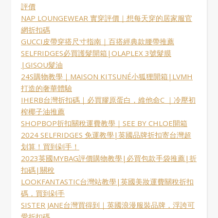
評價
NAP LOUNGEWEAR 實穿評價｜想每天穿的居家服官
網折扣碼
GUCCI皮帶穿搭尺寸指南｜百搭經典款腰帶推薦
SELFRIDGES必買護髮開箱|OLAPLEX 3號髮膜
|GISOU髮油
24S購物教學｜MAISON KITSUNÉ小狐狸開箱|LVMH
打造的奢華體驗
IHERB台灣折扣碼｜必買膠原蛋白，維他命C ｜冷壓初
榨椰子油推薦
SHOPBOP折扣關稅運費教學｜SEE BY CHLOE開箱
2024 SELFRIDGES 免運教學|英國品牌折扣寄台灣超
划算！買到剁手！
2023英國MYBAG評價購物教學|必買包款手袋推薦|折
扣碼|關稅
LOOKFANTASTIC台灣站教學|英國美妝運費關稅折扣
碼，買到剁手
SISTER JANE台灣買得到｜英國浪漫服裝品牌，浮誇可
愛折扣碼