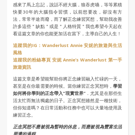
感來了馬上忘記，說話不經大腦，狼吞虎嚥，等等累積
快要30年的大腦指令習慣，以前想要改，卻沒有方
法，常常半途而廢，而了解正念練習冥想，幫助我改善
許多這些＂缺點＂或是＂人格特質＂我也希望今天起在
看這篇文章的你也能更加活在當下，主導自己的人生！
追蹤我的IG：Wanderlust Annie 安妮的旅遊與生活
風格
追蹤我的粉絲專頁 安妮 Annie’s Wanderlust 第一手
旅遊資訊
這篇文章是希望能幫助你將正念練習融入忙碌的一天，
甚至是在你最需要的時候。當你練習正念冥想時，
學習
如何將你學到的正念帶入“現實世界”
．尤其是在那些生
活太忙而無法獨處的日子。正念冥想雖然是一種技術，
但你知道嗎？在日常活動和任務中也可以大量地使用及
練習正念。
正念冥想不應被視為暫時的休息，而應被視為豐富生活
周遭的過程。