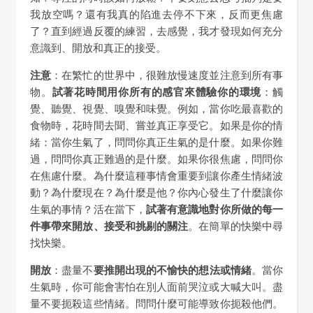
我放空嗎？還有我真的陷進去停不下來，反而更焦慮
了？直到經過反覆的練習，去感覺，我才發現如何充分
意識到、開放和真正的接受。
注意
：在繁忙的世界中，很難放慢速度並注意到所有事
物。
試著花時間用你所有的感官來體驗你的環境
：觸
覺、聽覺、視覺、嗅覺和味覺。例如，當你吃最喜歡的
食物時，花時間去聞、嘗並真正享受它。如果是你的情
緒：當你生氣了，問問你真正生氣的是什麼。如果你難
過，問問你真正難過的是什麼。如果你很焦慮，問問你
在焦慮什麼。為什麼這種事情會重要到讓你產生情緒波
動？為什麼現在？為什麼是他？你內心發生了什麼讓你
生氣的事情？活在當下，
試著有意識地對你所做的每一
件事帶來開放、接受和挑剔的關注
。在簡單的快樂中尋
找快樂。
開放
：盡量不
要推開出現的不愉快的想法或情緒
。當你
生氣時，你可能會害怕在別人面前哭泣或大喊大叫。盡
量不要扼殺這些情緒。問問什麼可能導致你扼殺他們。