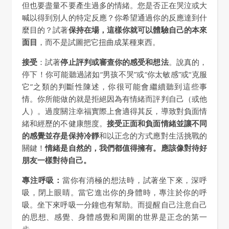
但也要盡量不要產生過多的情緒。您是否正在哭泣或大
喊以得到別人的特定反應？你希望通過你的反應達到什
麼目的？試著
保持在場，這樣你就可以體驗自己的本來
面目
，而不是試圖把它扭曲成某種東西。
接受
：試著
停止評判或審查你的感受和想法
。說真的，
停下！你可能聽過諸如“男孩不哭”或“你太敏感”或“克服
它”之類的判斷性陳述，你很可能會繼續聽到這些事
情。你所能做的就是拒絕因為有情緒而評判自己（或他
人）。過度關注幸福實際上會適得其反，導致對負面情
緒和經歷的不健康態度。
接受正面和負面情緒並讓不同
的感覺並存是保持冷靜
和以正念的方式應對生活挑戰的
關鍵！
情緒是自然的，我們都值得擁有。應該像對待好
朋友一樣對待自己。
專注呼吸：
當你有消極的想法時，試著坐下來，深呼
吸，閉上眼睛。當它進出你的身體時，專注於你的呼
吸。坐下來呼吸一分鐘也有幫助。而提醒自己注意自己
的思想、感覺、身體感覺和周圍的世界是正念的第一