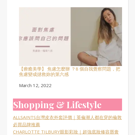
【療癒美學】 焦慮怎麼辦 ？8 個自我覺察問題，把
焦慮變成拯救妳的第六感
Date
March 12, 2022
Shopping & Lifestyle
ALLSAINTS台灣皮衣外套評價｜英倫潮人都在穿的倫敦
必買品牌推薦
CHARLOTTE TILBURY眼影彩妝｜超強底妝修容唇膏