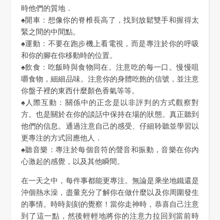
時他們的質地．
♠開車：想像你的脊椎長高了，找到放鬆雙手和握得太
緊之間的中間點。
♠運動：不要在跑步機上看電視，而是專注於你的呼吸
和你的腳在你移動時的位置。
♠飲食：吃飯時與食物同在。注意吃的每一口。慢慢咀
嚼食物，細細品味。注意你的身體吃飽的信號，並注意
你盤子裡的東西什麼顏色香氣等等。
♠人際互動：關係中的正念是以非評判的方式觀察對
方。也是關於在你的談話中保持在場的狀態。真正聽到
他們的信息。通過注意自己的感受、仔細聆聽並學習以
更專注的方式回應他人．
♠聽音樂：專注於每個音符的聲音和振動，音樂在你內
心激起的感覺，以及其他瞬間。
在一天之中，每件事都能更專注。無論是乘坐地鐵還是
沖個熱水澡，盡量充分了解你在做什麼以及你周圍發生
的事情。時時刻刻的覺察！當你走神時，恭喜自己注意
到了這一點，然後輕輕地將你的注意力拉回到當前時