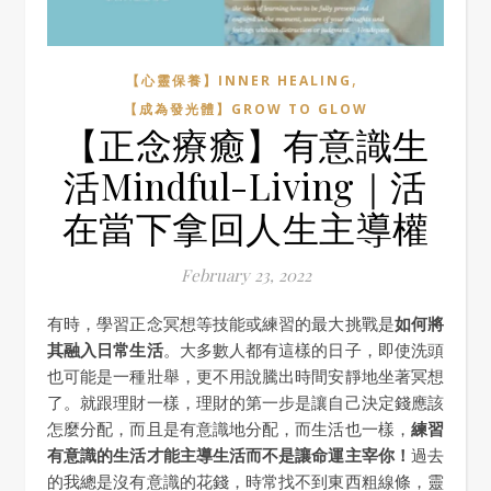
,
【心靈保養】INNER HEALING
【成為發光體】GROW TO GLOW
【正念療癒】有意識生
活Mindful-Living｜活
在當下拿回人生主導權
February 23, 2022
有時，學習正念冥想等技能或練習的最大挑戰是
如何將
其融入日常生活
。大多數人都有這樣的日子，即使洗頭
也可能是一種壯舉，更不用說騰出時間安靜地坐著冥想
了。就跟理財一樣，理財的第一步是讓自己決定錢應該
怎麼分配，而且是有意識地分配，而生活也一樣，
練習
有意識的生活才能主導生活而不是讓命運主宰你！
過去
的我總是沒有意識的花錢，時常找不到東西粗線條，靈