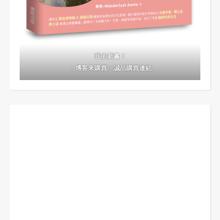
我的新書！
｜
博客來購買
｜
誠品購買連結