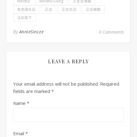
Mindful
Mindful-Living
人生主導權
有意識生活
正念
正念生活
正念療癒
活在當下
By
AnnieSinLee
0 Comments
LEAVE A REPLY
Your email address will not be published.
Required
fields are marked
*
Name
*
Email
*