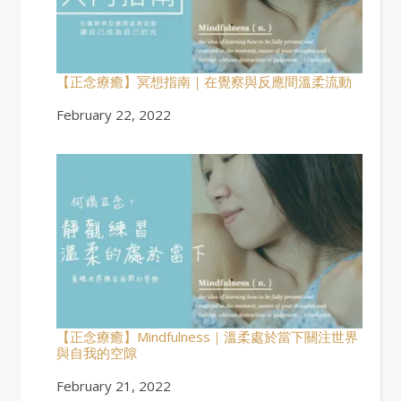
【正念療癒】冥想指南｜在覺察與反應間溫柔流動
Date
February 22, 2022
【正念療癒】Mindfulness｜溫柔處於當下關注世界
與自我的空隙
Date
February 21, 2022