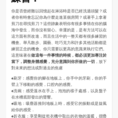
你是否曾經難以回憶起在淋浴時是否已經洗過頭髮？或
者你有時會忘記你為什麼走進某個房間？或著手上拿著
剪刀在尋找剪刀？這些跡象表明你有很多事情在你的腦
海中發生，而你沒有留心。幸運的是，是有方法可以在
這方面有所改進，而且生活中的一整天都有很多練習的
機會。舉凡散步、園藝、吃巧克力和許多其他活動都是
練習正念的機會。你只需要以更高的意識來執行它們。
這意味著在
做這每一件事情的時候，都必須更加專注於
當下，調整身體感覺，充分意識到你所做的一切
，放下
對未來的想法或對過去的焦慮
♠刷牙：感覺你的腳在地板上，你手中的牙刷，你的手
臂上下移動的感覺，口腔內的感覺。
♠洗碗：感受溫水在手上，泡泡的樣子處感，以及盤子
在水槽底部發出的聲響。
♠吸地：吸塵器推到地板上時，感受它的振動或是旋風
給你的感受．
♠折衣服：享受剛從乾衣機中取出的衣物的溫暖，摺疊