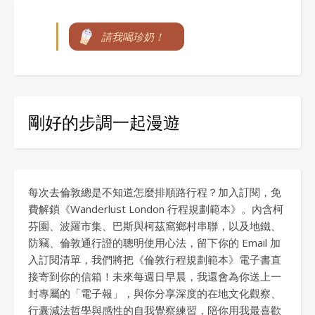
請我喝珍奶！
剛好的步調一起漫遊
每次去倫敦總是不知道怎麼排順路行程？加入訂閱，免
費解鎖《Wanderlust London 行程規劃範本》。內含柯
芬園、波羅市集、巴斯與柯茲窩鄉村串聯，以及地鐵、
防竊、倫敦通行證的聰明使用心法，留下你的 Email 加
入訂閱清單，我們將把《倫敦行程規劃範本》電子書直
接寄到你的信箱！未來每週日早晨，我還會為你送上一
封專屬的「電子報」，與你分享深度的在地文化觀察、
行囊減法哲學與感性的自我覺察練習，陪你用我最喜歡