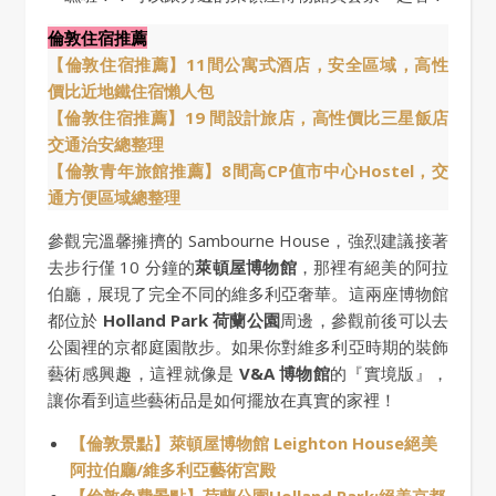
倫敦住宿推薦
【倫敦住宿推薦】11間公寓式酒店，安全區域，高性
價比近地鐵住宿懶人包
【倫敦住宿推薦】19 間設計旅店，高性價比三星飯店
交通治安總整理
【倫敦青年旅館推薦】8間高CP值市中心Hostel，交
通方便區域總整理
參觀完溫馨擁擠的 Sambourne House，強烈建議接著
去步行僅 10 分鐘的
萊頓屋博物館
，那裡有絕美的阿拉
伯廳，展現了完全不同的維多利亞奢華。這兩座博物館
都位於
Holland Park 荷蘭公園
周邊，參觀前後可以去
公園裡的京都庭園散步。如果你對維多利亞時期的裝飾
藝術感興趣，這裡就像是
V&A 博物館
的『實境版』，
讓你看到這些藝術品是如何擺放在真實的家裡！
【倫敦景點】萊頓屋博物館 Leighton House絕美
阿拉伯廳/維多利亞藝術宮殿
【倫敦免費景點】荷蘭公園Holland Park:絕美京都