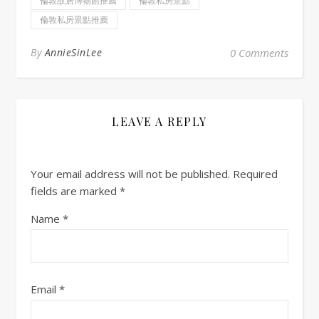
倫敦故居博物館推薦
倫敦私房景點
倫敦私房景點推薦
By
AnnieSinLee
0 Comments
LEAVE A REPLY
Your email address will not be published.
Required
fields are marked
*
Name
*
Email
*