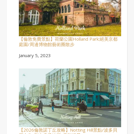
【倫敦免費景點】荷蘭公園Holland Park:絕美京都
庭園/周邊博物館藝術圈散步
Date
January 5, 2023
【2026倫敦諾丁丘攻略】Notting Hill景點/波多貝