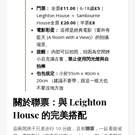
門票：
全票
£11.00
｜6-18歲
£5
｜
Leighton House ＋ Sambourne
House全票
£20.00
｜半票
£8
電影彩蛋：
這裡是經典電影《窗外有
藍天 (A Room with a View)》的拍攝
場景。
提醒：
內部可以拍照，但因為空間狹
小且充滿古董，
禁止使用閃光燈與自
拍棒
包包規定：
小於55cm x 40cm x
20cm （建議不要帶，跟這一樣大也
不要沒地方放
關於聯票：與 Leighton
House 的完美搭配
這兩間房子只差步行 10 分鐘，且有
聯票
，一起看能省