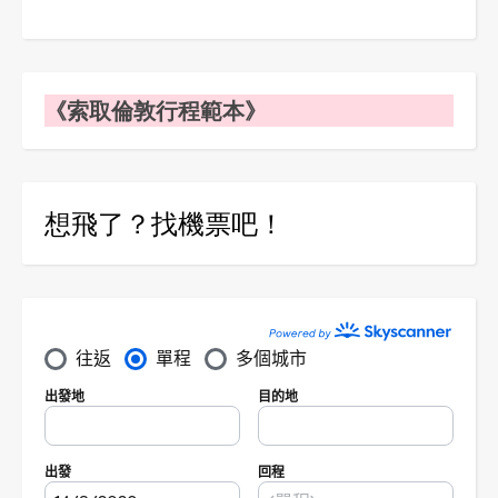
《索取倫敦行程範本》
想飛了？找機票吧！