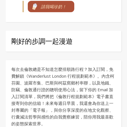
請我喝珍奶！
剛好的步調一起漫遊
每次去倫敦總是不知道怎麼排順路行程？加入訂閱，免
費解鎖《Wanderlust London 行程規劃範本》。內含柯
芬園、波羅市集、巴斯與柯茲窩鄉村串聯，以及地鐵、
防竊、倫敦通行證的聰明使用心法，留下你的 Email 加
入訂閱清單，我們將把《倫敦行程規劃範本》電子書直
接寄到你的信箱！未來每週日早晨，我還會為你送上一
封專屬的「電子報」，與你分享深度的在地文化觀察、
行囊減法哲學與感性的自我覺察練習，陪你用我最喜歡
的姿態探索世界。