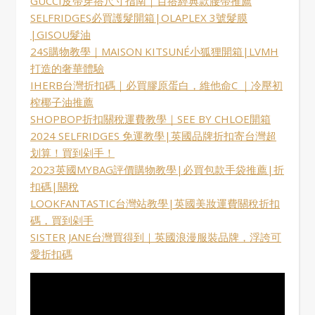
GUCCI皮帶穿搭尺寸指南｜百搭經典款腰帶推薦
SELFRIDGES必買護髮開箱|OLAPLEX 3號髮膜
|GISOU髮油
24S購物教學｜MAISON KITSUNÉ小狐狸開箱|LVMH
打造的奢華體驗
IHERB台灣折扣碼｜必買膠原蛋白，維他命C ｜冷壓初
榨椰子油推薦
SHOPBOP折扣關稅運費教學｜SEE BY CHLOE開箱
2024 SELFRIDGES 免運教學|英國品牌折扣寄台灣超
划算！買到剁手！
2023英國MYBAG評價購物教學|必買包款手袋推薦|折
扣碼|關稅
LOOKFANTASTIC台灣站教學|英國美妝運費關稅折扣
碼，買到剁手
SISTER JANE台灣買得到｜英國浪漫服裝品牌，浮誇可
愛折扣碼