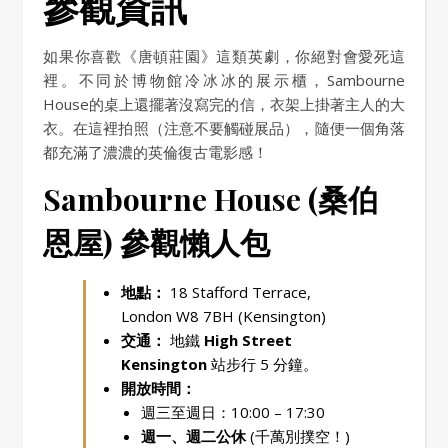
參觀資訊
如果你喜歡《唐頓莊園》這類英劇，你絕對會愛死這
裡。不同於博物館冷冰冰的展示櫃，Sambourne
House的桌上還擺著沒寫完的信，衣架上掛著主人的大
衣。在這裡拍照（注意不要觸碰展品），隨便一個角落
都充滿了濃濃的英倫復古電影感！
Sambourne House (桑伯
恩屋) 參觀懶人包
地點：
18 Stafford Terrace,
London W8 7BH (Kensington)
交通：
地鐵
High Street
Kensington
站步行 5 分鐘。
開放時間：
週三至週日：10:00 – 17:30
週一、週二公休
(千萬別撲空！)