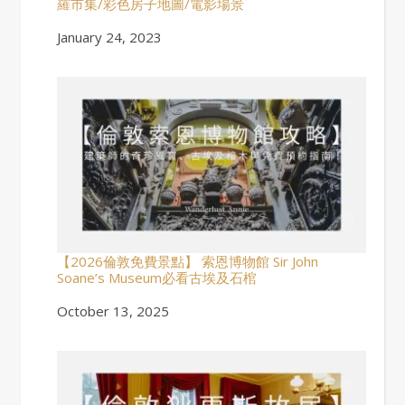
羅市集/彩色房子地圖/電影場景
Date
January 24, 2023
【2026倫敦免費景點】 索恩博物館 Sir John
Soane’s Museum必看古埃及石棺
Date
October 13, 2025