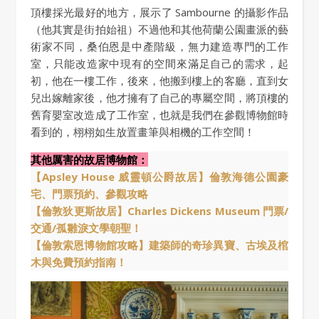
頂樓採光最好的地方，展示了 Sambourne 的攝影作品
（他其實是街拍始祖）不過他和其他荷蘭公園畫派的藝
術家不同，桑伯恩是中產階級，無力建造專門的工作
室，只能改造家中現有的空間來滿足自己的需求，起
初，他在一樓工作，後來，他搬到樓上的客廳，直到女
兒出嫁離家後，他才擁有了自己的專屬空間，將頂樓的
舊育嬰室改造成了工作室，也就是我們在參觀博物館時
看到的，栩栩如生放置畫筆與相機的工作空間！
其他厲害的故居博物館：
【Apsley House 威靈頓公爵故居】倫敦海德公園豪
宅、門票預約、參觀攻略
【倫敦狄更斯故居】Charles Dickens Museum 門票/
交通/孤雛淚文學朝聖！
【倫敦索恩博物館攻略】建築師的奇珍異寶、古埃及棺
木與免費預約指南！