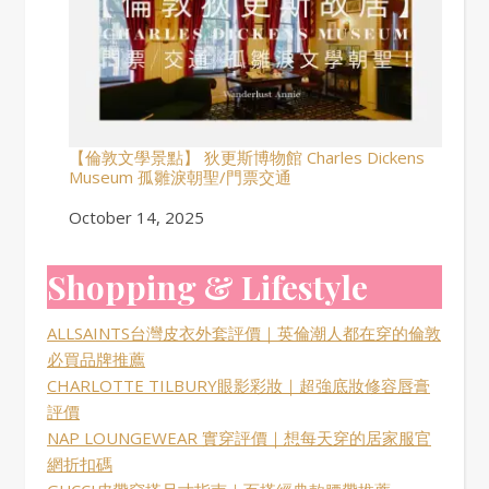
【倫敦文學景點】 狄更斯博物館 Charles Dickens
Museum 孤雛淚朝聖/門票交通
Date
October 14, 2025
Shopping & Lifestyle
ALLSAINTS台灣皮衣外套評價｜英倫潮人都在穿的倫敦
必買品牌推薦
CHARLOTTE TILBURY眼影彩妝｜超強底妝修容唇膏
評價
NAP LOUNGEWEAR 實穿評價｜想每天穿的居家服官
網折扣碼