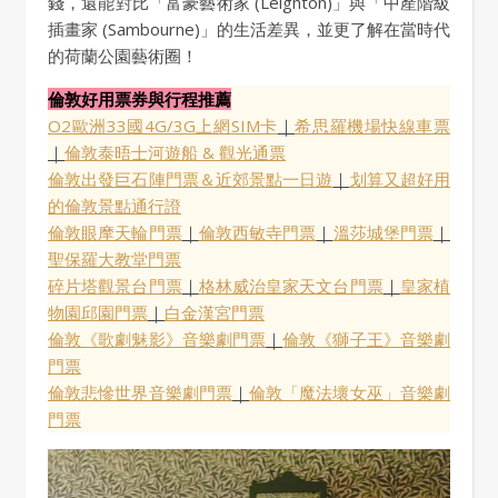
錢，還能對比「富豪藝術家 (Leighton)」與「中產階級
插畫家 (Sambourne)」的生活差異，並更了解在當時代
的荷蘭公園藝術圈！
倫敦好用票券與行程推薦
O2歐洲33國4G/3G上網SIM卡
｜
希思羅機場快線車票
｜
倫敦泰晤士河遊船 & 觀光通票
倫敦出發巨石陣門票＆近郊景點一日遊
｜
划算又超好用
的倫敦景點通行證
倫敦眼摩天輪門票
｜
倫敦西敏寺門票
｜
溫莎城堡門票
｜
聖保羅大教堂門票
碎片塔觀景台門票
｜
格林威治皇家天文台門票
｜
皇家植
物園邱園門票
｜
白金漢宮門票
倫敦《歌劇魅影》音樂劇門票
｜
倫敦《獅子王》音樂劇
門票
倫敦悲慘世界音樂劇門票
｜
倫敦「魔法壞女巫」音樂劇
門票