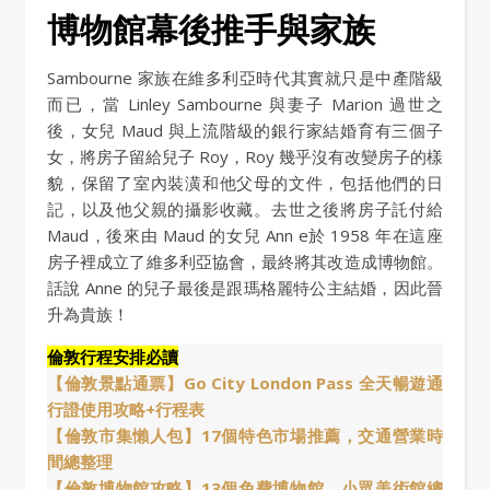
博物館幕後推手與家族
Sambourne 家族在維多利亞時代其實就只是中產階級
而已，當 Linley Sambourne 與妻子 Marion 過世之
後，女兒 Maud 與上流階級的銀行家結婚育有三個子
女，將房子留給兒子 Roy，Roy 幾乎沒有改變房子的樣
貌，保留了室內裝潢和他父母的文件，包括他們的日
記，以及他父親的攝影收藏。去世之後將房子託付給
Maud，後來由 Maud 的女兒 Ann e於 1958 年在這座
房子裡成立了維多利亞協會，最終將其改造成博物館。
話說 Anne 的兒子最後是跟瑪格麗特公主結婚，因此晉
升為貴族！
倫敦行程安排必讀
【倫敦景點通票】Go City London Pass 全天暢遊通
行證使用攻略+行程表
【倫敦市集懶人包】17個特色市場推薦，交通營業時
間總整理
【倫敦博物館攻略】13個免費博物館、小眾美術館總