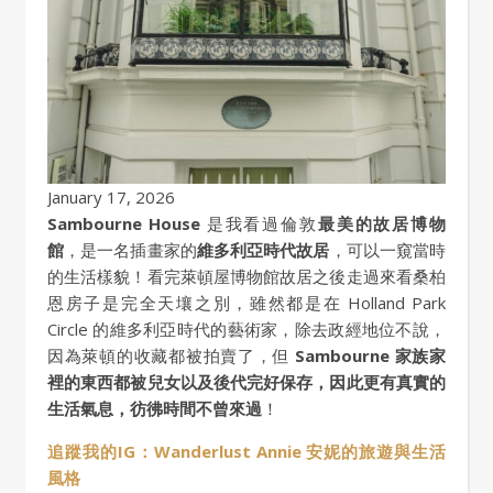
January 17, 2026
Sambourne House
是我看過倫敦
最美的故居博物
館
，是一名插畫家的
維多利亞時代故居
，可以一窺當時
的生活樣貌！看完萊頓屋博物館故居之後走過來看桑柏
恩房子是完全天壤之別，雖然都是在 Holland Park
Circle 的維多利亞時代的藝術家，除去政經地位不說，
因為萊頓的收藏都被拍賣了，但
Sambourne 家族家
裡的東西都被兒女以及後代完好保存，因此更有真實的
生活氣息，彷彿時間不曾來過
！
追蹤我的IG：Wanderlust Annie 安妮的旅遊與生活
風格