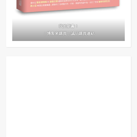
我的新書！
｜
博客來購買
｜
誠品購買連結