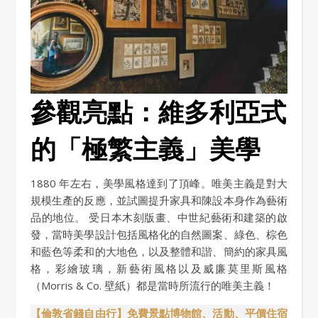
參觀亮點：維多利亞式
的「極繁主義」美學
1880 年左右，美學風格達到了頂峰。唯美主義是對大
規模生產的反應，並試圖提升家具和陳設本身作為藝術
品的地位。 受日本木刻版畫、中世紀藝術和建築的啟
發，當時美學設計包括風格化的自然圖案、綠色、棕色
和藍色等柔和的大地色，以及整體和諧、簡約的家具風
格，彩繪玻璃，新藝術風格以及威廉莫里斯風格
（Morris & Co. 壁紙）都是當時所流行的唯美主義！
【倫敦省錢自由行】免費景點博物館、活動、平價住宿