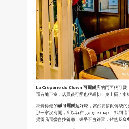
La Crêperie du Clown 可麗餅店
的門面很可愛
還有地下室，店員很可愛也很親切，桌上擺了水
我覺得他的
鹹可麗餅
超好吃，當然要搭配傳統的
那一家沒有開，所以就在 google map 
覺得我還蠻會找餐廳，幾乎不會踩雷，雖然我寫