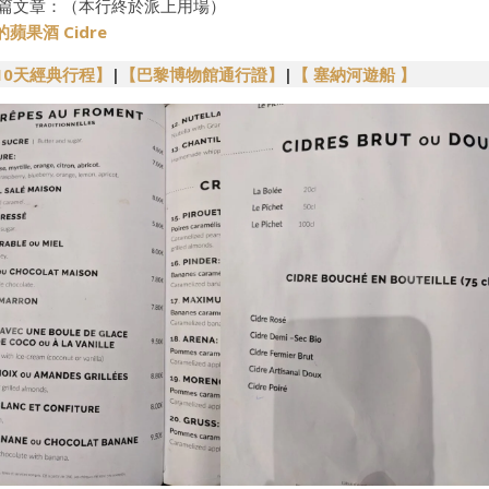
篇文章：（本行終於派上用場）
果酒 Cidre
10天經典行程
】
|
【巴黎博物館通行證】
|
【 塞納河遊船 】