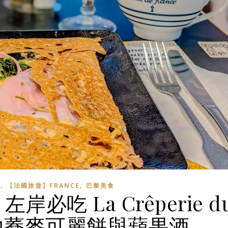
,
,
】
【法國旅遊】FRANCE
巴黎美食
岸必吃 La Crêperie d
道地蕎麥可麗餅與蘋果酒