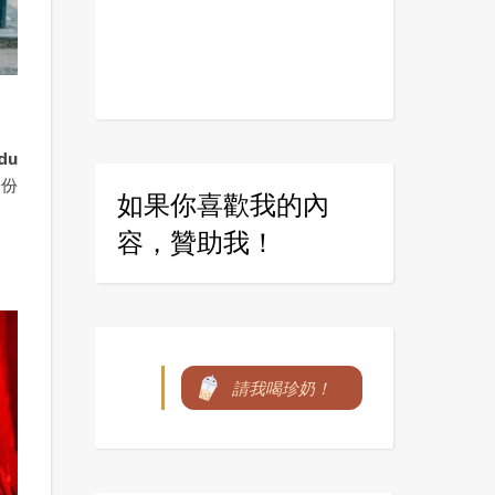
 du
一份
如果你喜歡我的內
容，贊助我！
請我喝珍奶！