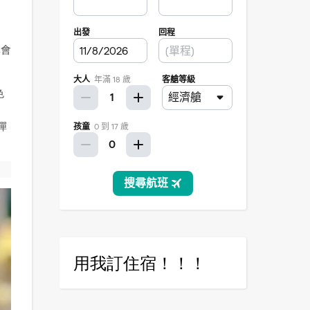
單會
色
彈
用我訂住宿！！！