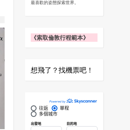
最喜歡的姿態探索世界。
《索取倫敦行程範本》
想飛了？找機票吧！