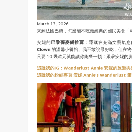
March 13, 2026
來到法國巴黎，怎麼能不吃最經典的國民美食「
安妮的
巴黎蕎麥餅推薦
：隱藏在充滿文藝氣息
Clown
的溫馨小餐館。我不敢說最好吃，但在物
只要 10 幾歐元就能讓你飽餐一頓！跟著安妮
追蹤我的IG：Wanderlust Annie 安妮的旅遊
追蹤我的粉絲專頁 安妮 Annie’s Wanderlus