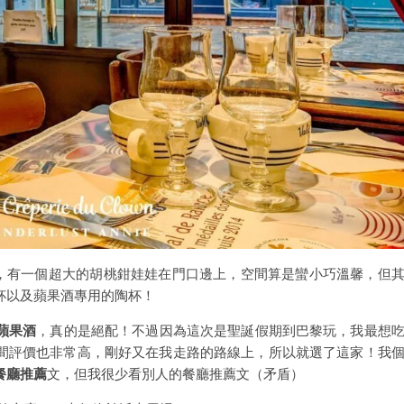
，有一個超大的胡桃鉗娃娃在門口邊上，空間算是蠻小巧溫馨，但
杯以及蘋果酒專用的陶杯！
蘋果酒
，真的是絕配！不過因為這次是聖誕假期到巴黎玩，我最想
上找到這間評價也非常高，剛好又在我走路的路線上，所以就選了這家！我
餐廳推薦
文，但我很少看別人的餐廳推薦文（矛盾）