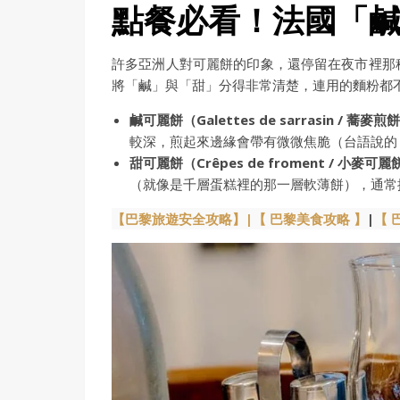
點餐必看！法國「
許多亞洲人對可麗餅的印象，還停留在夜市裡那
將「鹹」與「甜」分得非常清楚，連用的麵粉都
鹹可麗餅（Galettes de sarrasin / 蕎麥
較深，煎起來邊緣會帶有微微焦脆（台語說的
甜可麗餅（Crêpes de froment / 小麥可
（就像是千層蛋糕裡的那一層軟薄餅），通常
【巴黎旅遊安全攻略】|
【 巴黎美食攻略 】
|
【 