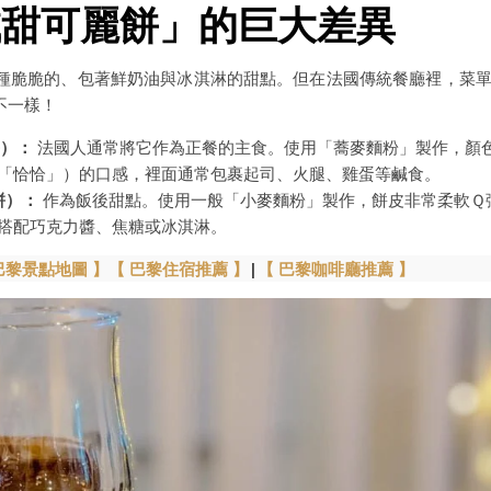
鹹甜可麗餅」的巨大差異
種脆脆的、包著鮮奶油與冰淇淋的甜點。但在法國傳統餐廳裡，菜
不一樣！
煎餅）：
法國人通常將它作為正餐的主食。使用「蕎麥麵粉」製作，顏
「恰恰」）的口感，裡面通常包裹起司、火腿、雞蛋等鹹食。
麗餅）：
作為飯後甜點。使用一般「小麥麵粉」製作，餅皮非常柔軟Ｑ
搭配巧克力醬、焦糖或冰淇淋。
巴黎景點地圖 】
【 巴黎住宿推薦 】
|
【 巴黎咖啡廳推薦 】