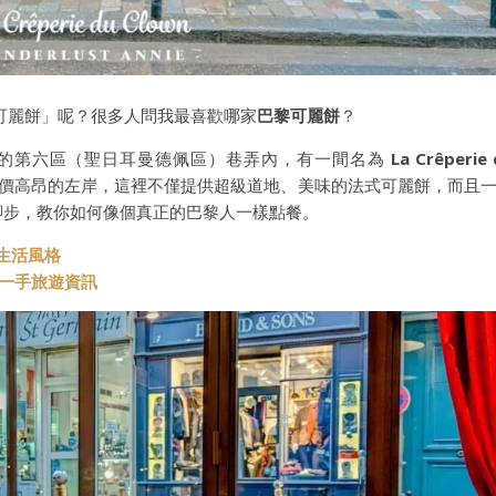
可麗餅」呢？很多人問我最喜歡哪家
巴黎可麗餅
？
的第六區（聖日耳曼德佩區）巷弄內，有一間名為
La Crêperie
價高昂的左岸，這裡不僅提供超級道地、美味的法式可麗餅，而且
的腳步，教你如何像個真正的巴黎人一樣點餐。
與生活風格
t 第一手旅遊資訊