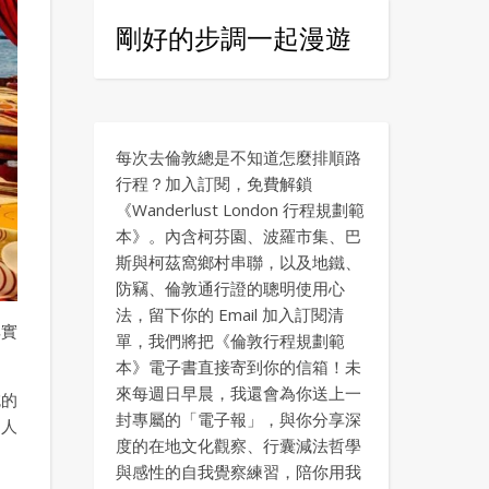
剛好的步調一起漫遊
每次去倫敦總是不知道怎麼排順路
行程？加入訂閱，免費解鎖
《Wanderlust London 行程規劃範
本》。內含柯芬園、波羅市集、巴
斯與柯茲窩鄉村串聯，以及地鐵、
防竊、倫敦通行證的聰明使用心
法，留下你的 Email 加入訂閱清
其實
單，我們將把《倫敦行程規劃範
本》電子書直接寄到你的信箱！未
來每週日早晨，我還會為你送上一
吃的
封專屬的「電子報」，與你分享深
個人
度的在地文化觀察、行囊減法哲學
與感性的自我覺察練習，陪你用我