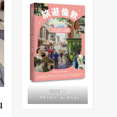
我的新書！
｜
博客來購買
｜
誠品購買連結
u