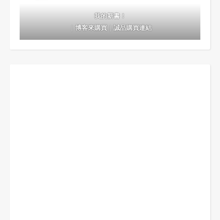
我的新書！
｜
博客來購買
｜
誠品購買連結