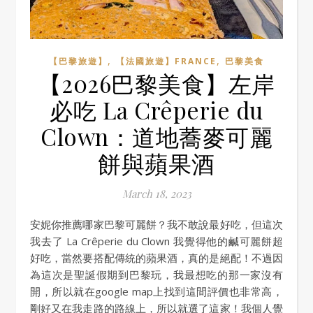
,
,
【巴黎旅遊】
【法國旅遊】FRANCE
巴黎美食
【2026巴黎美食】左岸
必吃 La Crêperie du
Clown：道地蕎麥可麗
餅與蘋果酒
March 18, 2023
安妮你推薦哪家巴黎可麗餅？我不敢說最好吃，但這次
我去了 La Crêperie du Clown 我覺得他的鹹可麗餅超
好吃，當然要搭配傳統的蘋果酒，真的是絕配！不過因
為這次是聖誕假期到巴黎玩，我最想吃的那一家沒有
開，所以就在google map上找到這間評價也非常高，
剛好又在我走路的路線上，所以就選了這家！我個人覺