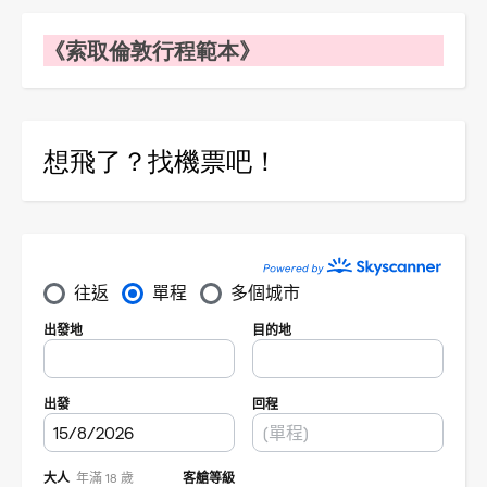
《索取倫敦行程範本》
想飛了？找機票吧！