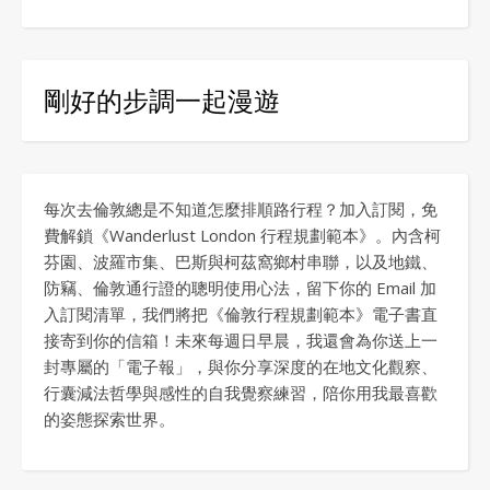
剛好的步調一起漫遊
每次去倫敦總是不知道怎麼排順路行程？加入訂閱，免
費解鎖《Wanderlust London 行程規劃範本》。內含柯
芬園、波羅市集、巴斯與柯茲窩鄉村串聯，以及地鐵、
防竊、倫敦通行證的聰明使用心法，留下你的 Email 加
入訂閱清單，我們將把《倫敦行程規劃範本》電子書直
接寄到你的信箱！未來每週日早晨，我還會為你送上一
封專屬的「電子報」，與你分享深度的在地文化觀察、
行囊減法哲學與感性的自我覺察練習，陪你用我最喜歡
的姿態探索世界。