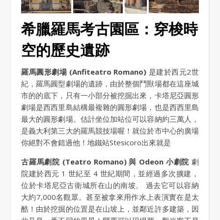
希臘羅馬考古園區：穿梭時
空的歷史遺跡
羅馬圓形劇場 (Anfiteatro Romano)
是建於西元2世
紀，羅馬圓型劇場的遺跡，由於整個鬥獸場都在這座城
市的的底下，只有一小部分被挖掘出來，卡塔尼亞圓形
劇場是西西里島結構最複雜的圓形劇場，也是西西里島
最大的圓形劇場。估計坐位加站位可以容納約三萬人，
是義大利第三大的羅馬競技場喔！就位於市中心的廣場
你絕對不會錯過他！地鐵站Stesicoro出來就是
古羅馬劇院 (Teatro Romano) 與 Odeon 小劇院
劇
院建於西元 1 世紀至 4 世紀期間，並經過多次擴建，
位於卡塔尼亞古衛城所在山的南坡。 過去它可以容納
大約7,000名觀眾。甚至被拿來用作水上表演實在是太
酷！由於挖掘的位置是在山坡上，並鄰近許多建築，因