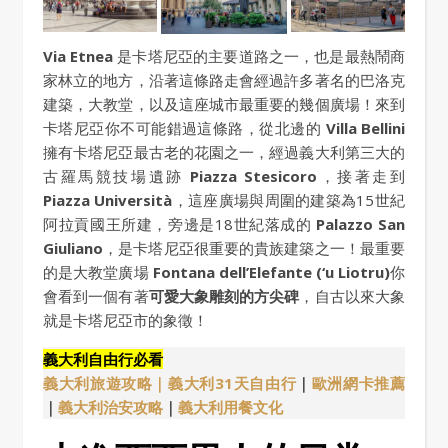
Via Etnea
是卡塔尼亞的主要道路之一，也是最熱鬧商
家林立的地方，沿著這條路走會經過許多著名的巴洛克
建築，大教堂，以及這座城市最重要的幾個廣場！來到
卡塔尼亞你不可能錯過這條路，從北邊的
Villa Bellini
擁有卡塔尼亞最古老的花園之一，經過義大利第三大的
古羅馬競技場遺跡
Piazza Stesicoro
，接著走到
Piazza Università
，這座廣場與周圍的建築為15世紀
阿拉貢國王所建，旁邊是18世紀落成的
Palazzo San
Giuliano
，是卡塔尼亞很重要的貴族建築之一！最重要
的是大教堂廣場
Fontana dell’Elefante (‘u Liotru)
你
會看到一個有著
可愛大象雕刻的方尖碑
，自古以來大象
就是卡塔尼亞市的象徵！
義大利自由行必看
義大利旅遊攻略｜
義大利31天自由行
｜
歐洲網卡推薦
｜
義大利治安攻略
｜
義大利用餐文化