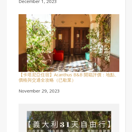
Date
December 1, 2023
【卡塔尼亞住宿】Acanthus B&B 開箱評價：地點、
價格與交通全攻略（已歇業）
Date
November 29, 2023