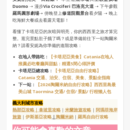
Duomo
➝ 漫步
Via Crociferi 巴洛克大道
➝ 下午參觀
羅馬圓形劇場
➝ 傍晚登上
修道院觀景台
看夕陽 ➝ 晚上
吃海鮮大餐或去看露天電影！
看懂了卡塔尼亞的灰暗與明亮，你的西西里之旅才算完
整。逛完景點肚子餓了嗎？或是準備前往下一站陶爾米
納？請看安妮為你準備的進階攻略：
在地人帶路吃：
【卡塔尼亞美食】Catania在地人
推薦必吃餐廳與甜點：精選5間心得評價
卡塔尼亞總攻略：
【卡塔尼亞自由行攻略】
Catania 交通、治安、住宿、美食、景點全指南
下一站：
【2026陶爾米納自由行攻略】西西里島最
美山城 Taormina 交通/ 住宿/ 景點/ 行程懶人包
義大利城市攻略
熱那亞攻略｜
拿坡里攻略
｜
米蘭旅遊攻略
｜
阿瑪菲海岸
旅遊
｜
伊斯基亞攻略
｜
陶爾米納
｜
羅馬自由行攻略