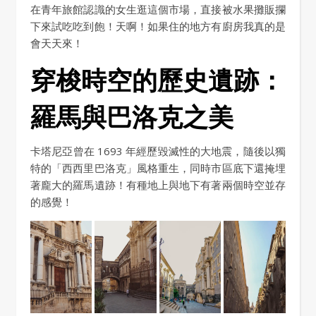
在青年旅館認識的女生逛這個市場，直接被水果攤販攔
下來試吃吃到飽！天啊！如果住的地方有廚房我真的是
會天天來！
穿梭時空的歷史遺跡：
羅馬與巴洛克之美
卡塔尼亞曾在 1693 年經歷毀滅性的大地震，隨後以獨
特的「西西里巴洛克」風格重生，同時市區底下還掩埋
著龐大的羅馬遺跡！有種地上與地下有著兩個時空並存
的感覺！