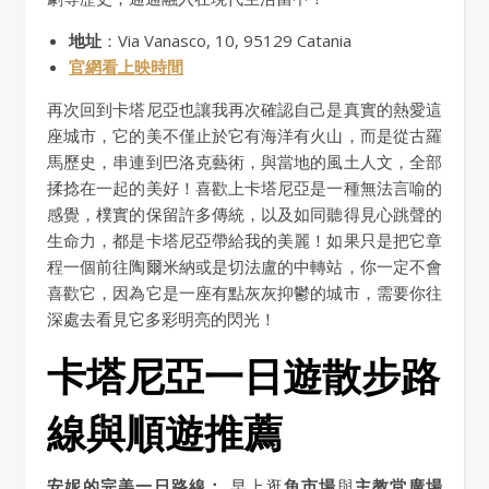
地址
：Via Vanasco, 10, 95129 Catania
官網看上映時間
再次回到卡塔尼亞也讓我再次確認自己是真實的熱愛這
座城市，它的美不僅止於它有海洋有火山，而是從古羅
馬歷史，串連到巴洛克藝術，與當地的風土人文，全部
揉捻在一起的美好！喜歡上卡塔尼亞是一種無法言喻的
感覺，樸實的保留許多傳統，以及如同聽得見心跳聲的
生命力，都是卡塔尼亞帶給我的美麗！如果只是把它章
程一個前往陶爾米納或是切法盧的中轉站，你一定不會
喜歡它，因為它是一座有點灰灰抑鬱的城市，需要你往
深處去看見它多彩明亮的閃光！
卡塔尼亞一日遊散步路
線與順遊推薦
安妮的完美一日路線：
早上逛
魚市場
與
主教堂廣場