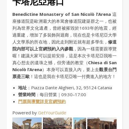
卡塔尼亞港口
Benedictine Monastery of San Nicolò l’Arena
這
座修道院是歐洲最大的本篤會修道院建築群之一，也被
列為世界文化遺產，曾經被摧毀於1693年的地震，經
過重建，增加了多裝飾與迴廊，現在也是卡塔尼亞大學
人文學系的所在地，因此走到附近就有超多學生，
修道
院內部可以上官網預約入內參觀
，因為一樣需要跟導覽
喔！建議大家可以提前安排，這是本次卡塔尼亞我唯一
真心想去的遺珠之憾，但旁邊的教堂（
Chiesa di San
Nicolò l’Arena
）本身可以直接入內，要上去
觀景台門
票是三歐
！這也是我在卡塔尼亞唯一付費進入的地方！
地址
：Piazza Dante Alighieri, 32, 95124 Catania
營業時間
：每日營業｜09:30–17:00
門票與導覽詳見官網預約
Powered by
GetYourGuide