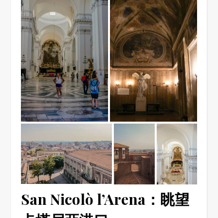
San Nicolò l’Arena：眺望