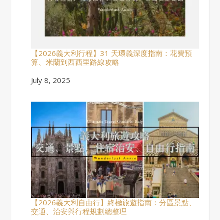
【2026義大利行程】31 天環義深度指南：花費預
算、米蘭到西西里路線攻略
Date
July 8, 2025
【2026義大利自由行】終極旅遊指南：分區景點、
交通、治安與行程規劃總整理