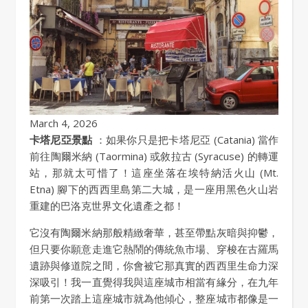
March 4, 2026
卡塔尼亞景點
：如果你只是把卡塔尼亞 (Catania) 當作
前往陶爾米納 (Taormina) 或敘拉古 (Syracuse) 的轉運
站，那就太可惜了！這座坐落在埃特納活火山 (Mt.
Etna) 腳下的西西里島第二大城，是一座用黑色火山岩
重建的巴洛克世界文化遺產之都！
它沒有陶爾米納那般精緻奢華，甚至帶點灰暗與抑鬱，
但只要你願意走進它熱鬧的傳統魚市場、穿梭在古羅馬
遺跡與修道院之間，你會被它那真實的西西里生命力深
深吸引！我一直覺得我與這座城市相當有緣分，在九年
前第一次踏上這座城市就為他傾心，整座城市都像是一