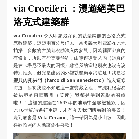
via Crociferi ：漫遊絕美巴
洛克式建築群
via Crociferi
令人印象最深刻的就是兩側的巴洛克式
宗教建築，短短兩百公尺但以非常多義大利電影在此地
拍攝，多數的古蹟都沒辦法入內參觀，因為裡面都真的
有修女，所以有些需要預約，由導遊導覽入內（這真的
是在卡塔尼亞最大的困擾）難怪我的當地朋友也沒有說
特別推薦，但光是建築的外觀就能夠令我駐足！我是從
聖貝內托拱門（l’arco di San Benedetto）
進入這條
街道，起初我也不知道這一處寶藏之地，單純我很容易
被拱型的東西吸引（笑死）我都是受到景點的召喚
啦！！這裡的建築在1693年的地震中全數被摧毀，因
此18世紀時進行重建，才有今天我們所看到的美景！
走到底會是
Villa Cerami
，這一帶因為是小山坡，因此
喜歡拍照的人應該會很喜歡！