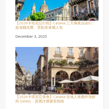
【2026卡塔尼亞行程】Catania 三天兩夜自由行：
超省錢花費、景點美食懶人包
Date
December 3, 2023
【2026卡塔尼亞美食】Catania 在地人推薦炸海鮮
與 Gelato：真實評價避雷指南