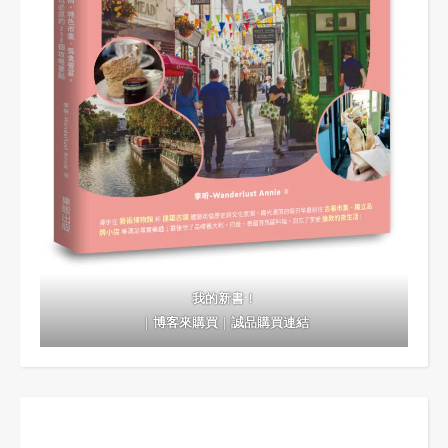
我的新書！
｜
博客來購買
｜
誠品購買連結