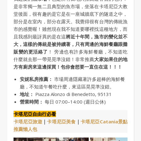
是非常獨一無二且典型的魚市場，坐落在卡塔尼亞大教
堂後面，很有趣的是它是在一座城牆底下的隧道之中，
部分是在室內，部分在露天。我覺得很有台灣的傳統漁
市的感覺喔！雖然現在我不知道要哪裡找這種地方，而
且我感到最訝異的是在這
將近十年間，漁市的變化並不
大，這樣的傳統是被持續著，只有周邊的海鮮餐廳跟攤
販變的更活絡了
！ 旁邊也有許多海鮮餐廳，不知道吃
什麼就去那一帶晃晃準沒錯！非常推薦
大家如果住的地
方有廚房來這邊採買！包你會想要一直住在這！！！
安妮私房推薦：
市場周邊隱藏著許多超棒的海鮮餐
廳，不知道午餐吃什麼，來這區晃晃準沒錯。
地址：
Piazza Alonzo di Benedetto, 95131
營業時間：
每日 07:00–14:00 (週日公休)
卡塔尼亞自由行必看
卡塔尼亞旅遊
｜
卡塔尼亞美食
｜
卡塔尼亞Catania景點
推薦懶人包