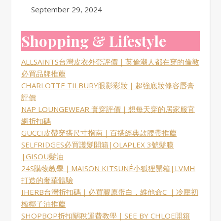
Date
September 29, 2024
Shopping & Lifestyle
ALLSAINTS台灣皮衣外套評價｜英倫潮人都在穿的倫敦
必買品牌推薦
CHARLOTTE TILBURY眼影彩妝｜超強底妝修容唇膏
評價
NAP LOUNGEWEAR 實穿評價｜想每天穿的居家服官
網折扣碼
GUCCI皮帶穿搭尺寸指南｜百搭經典款腰帶推薦
SELFRIDGES必買護髮開箱|OLAPLEX 3號髮膜
|GISOU髮油
24S購物教學｜MAISON KITSUNÉ小狐狸開箱|LVMH
打造的奢華體驗
IHERB台灣折扣碼｜必買膠原蛋白，維他命C ｜冷壓初
榨椰子油推薦
SHOPBOP折扣關稅運費教學｜SEE BY CHLOE開箱