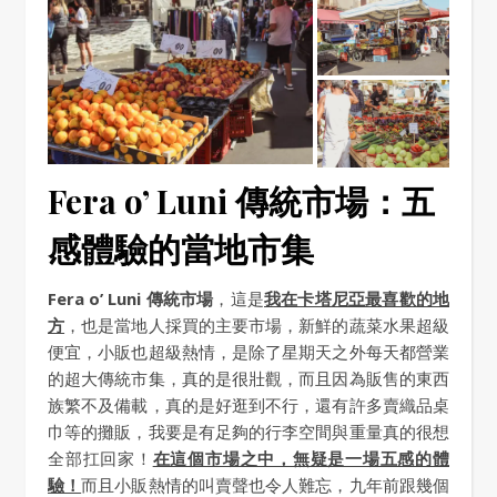
Fera o’ Luni 傳統市場：五
感體驗的當地市集
Fera o’ Luni 傳統市場
，這是
我在卡塔尼亞最喜歡的地
方
，也是當地人採買的主要市場，新鮮的蔬菜水果超級
便宜，小販也超級熱情，是除了星期天之外每天都營業
的超大傳統市集，真的是很壯觀，而且因為販售的東西
族繁不及備載，真的是好逛到不行，還有許多賣織品桌
巾等的攤販，我要是有足夠的行李空間與重量真的很想
全部扛回家！
在這個市場之中，無疑是一場五感的體
驗！
而且小販熱情的叫賣聲也令人難忘，九年前跟幾個