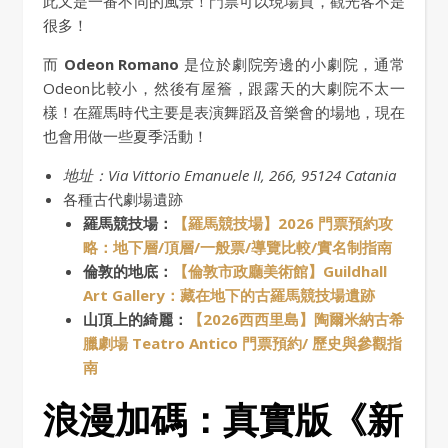
此又是一番不同的風景！門票可以現場買，觀光客不是
很多！
而
Odeon Romano
是位於劇院旁邊的小劇院，通常
Odeon比較小，然後有屋簷，跟露天的大劇院不太一
樣！在羅馬時代主要是表演舞蹈及音樂會的場地，現在
也會用做一些夏季活動！
地址：Via Vittorio Emanuele II, 266, 95124 Catania
各種古代劇場遺跡
羅馬競技場：
【羅馬競技場】2026 門票預約攻
略：地下層/頂層/一般票/導覽比較/實名制指南
倫敦的地底：
【倫敦市政廳美術館】Guildhall
Art Gallery：藏在地下的古羅馬競技場遺跡
山頂上的綺麗：
【2026西西里島】陶爾米納古希
臘劇場 Teatro Antico 門票預約/ 歷史與參觀指
南
浪漫加碼：真實版《新