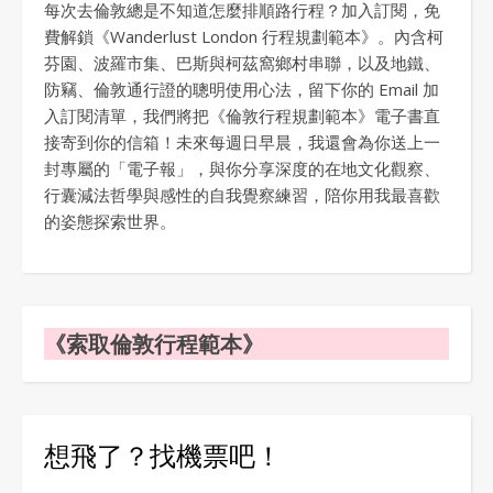
每次去倫敦總是不知道怎麼排順路行程？加入訂閱，免
費解鎖《Wanderlust London 行程規劃範本》。內含柯
芬園、波羅市集、巴斯與柯茲窩鄉村串聯，以及地鐵、
防竊、倫敦通行證的聰明使用心法，留下你的 Email 加
入訂閱清單，我們將把《倫敦行程規劃範本》電子書直
接寄到你的信箱！未來每週日早晨，我還會為你送上一
封專屬的「電子報」，與你分享深度的在地文化觀察、
行囊減法哲學與感性的自我覺察練習，陪你用我最喜歡
的姿態探索世界。
《索取倫敦行程範本》
想飛了？找機票吧！