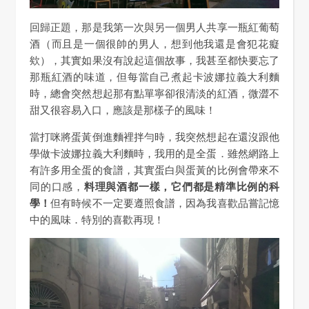
回歸正題，那是我第一次與另一個男人共享一瓶紅葡萄
酒（而且是一個很帥的男人，想到他我還是會犯花癡
欸），其實如果沒有說起這個故事，我甚至都快要忘了
那瓶紅酒的味道，但每當自己煮起卡波娜拉義大利麵
時，總會突然想起那有點單寧卻很清淡的紅酒，微澀不
甜又很容易入口，應該是那樣子的風味！
當打咪將蛋黃倒進麵裡拌勻時，我突然想起在還沒跟他
學做卡波娜拉義大利麵時，我用的是全蛋．雖然網路上
有許多用全蛋的食譜，其實蛋白與蛋黃的比例會帶來不
同的口感，
料理與酒都一樣，它們都是精準比例的科
學！
但有時候不一定要遵照食譜，因為我喜歡品嘗記憶
中的風味．特別的喜歡再現！