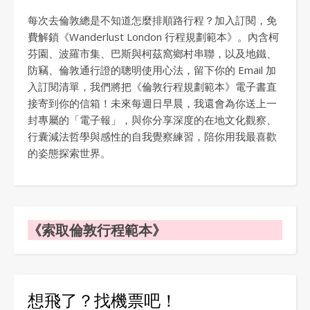
每次去倫敦總是不知道怎麼排順路行程？加入訂閱，免
費解鎖《Wanderlust London 行程規劃範本》。內含柯
芬園、波羅市集、巴斯與柯茲窩鄉村串聯，以及地鐵、
防竊、倫敦通行證的聰明使用心法，留下你的 Email 加
入訂閱清單，我們將把《倫敦行程規劃範本》電子書直
接寄到你的信箱！未來每週日早晨，我還會為你送上一
封專屬的「電子報」，與你分享深度的在地文化觀察、
行囊減法哲學與感性的自我覺察練習，陪你用我最喜歡
的姿態探索世界。
《索取倫敦行程範本》
想飛了？找機票吧！