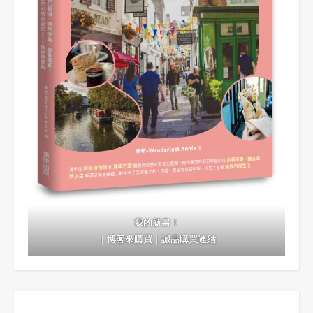
我的新書！
｜
博客來購買
｜
誠品購買連結