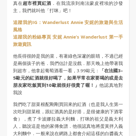
真在
超市裡買紅酒
．在我流浪到南法蒙皮裡埃的沙發
主，我們就叫他「打咪」吧！
追蹤我的IG：Wanderlust Annie 安妮的旅遊與生活
風格
追蹤我的粉絲專頁 安妮 Annie’s Wanderlust 第一手
旅遊資訊
他長得很帥是我的菜，有著綠色深邃的眼睛，不過已經
是兩個孩子的爸．我們估計是沒戲．那天晚上他帶著我
到超市，他拿起葡萄酒看一看，3.99歐元：
「在法國3–
5歐元的紅酒就很好喝了，如果平常在家要喝的或是去
朋友家吃飯買到10歐就很好很貴了喔！」
他認真地對
我說
我們吃了甜菜根配剛剛買回來的紅酒（也是我人生第一
次吃到甜菜根，跟紅酒真的是好搭，是很健康的下酒零
食），煮了卡波娜拉義大利麵．打咪的祖父是義大利
人，聽說這是他的家傳食譜．他很認真地將蛋黃拌入義
大利麵中．一般來說在網路上都會介紹這樣的白醬義大