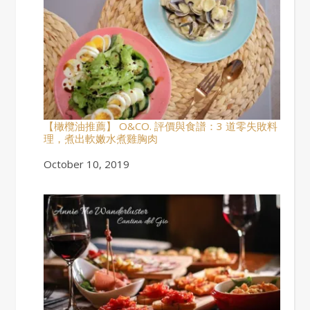
【橄欖油推薦】 O&CO. 評價與食譜：3 道零失敗料
理，煮出軟嫩水煮雞胸肉
Date
October 10, 2019