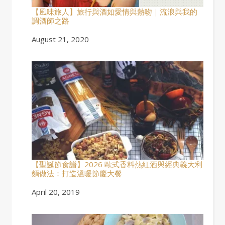
【風味旅人】旅行與酒如愛情與熱吻｜流浪與我的
調酒師之路
Date
August 21, 2020
【聖誕節食譜】2026 歐式香料熱紅酒與經典義大利
麵做法：打造溫暖節慶大餐
Date
April 20, 2019