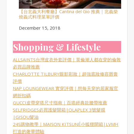
【台北義大利餐廳】Cantina del Gio 推薦｜北義柴
燒義式料理菜單評價
Date
December 15, 2018
Shopping & Lifestyle
ALLSAINTS台灣皮衣外套評價｜英倫潮人都在穿的倫敦
必買品牌推薦
CHARLOTTE TILBURY眼影彩妝｜超強底妝修容唇膏
評價
NAP LOUNGEWEAR 實穿評價｜想每天穿的居家服官
網折扣碼
GUCCI皮帶穿搭尺寸指南｜百搭經典款腰帶推薦
SELFRIDGES必買護髮開箱|OLAPLEX 3號髮膜
|GISOU髮油
24S購物教學｜MAISON KITSUNÉ小狐狸開箱|LVMH
打造的奢華體驗