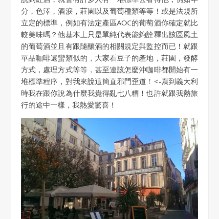
分，色澤，酒淚，莊園以及葡萄種類等等！或是法規所
立定的標準，例如有法定產區AOC的葡萄酒你確定就比
較美味嗎？他基本上只是單純代表能夠詮釋出該區風土
的葡萄酒並且有跟隨釀酒的相關規定與監控而已！就跟
單品咖啡還蠻類似的，大家看豆子的產地，莊園，發酵
方式，處理方式等等，甚至連該怎麼沖咖啡都開始有一
堆標準程序，對我來說這簡直邪門歪道！<-寫到義大利
時我在跟你說為什麼我覺得亂七八糟！也許就跟我熱旅
行的途中一樣，我熱愛驚喜！