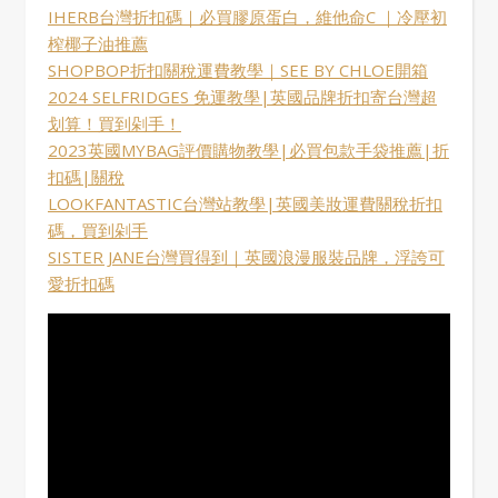
IHERB台灣折扣碼｜必買膠原蛋白，維他命C ｜冷壓初
榨椰子油推薦
SHOPBOP折扣關稅運費教學｜SEE BY CHLOE開箱
2024 SELFRIDGES 免運教學|英國品牌折扣寄台灣超
划算！買到剁手！
2023英國MYBAG評價購物教學|必買包款手袋推薦|折
扣碼|關稅
LOOKFANTASTIC台灣站教學|英國美妝運費關稅折扣
碼，買到剁手
SISTER JANE台灣買得到｜英國浪漫服裝品牌，浮誇可
愛折扣碼