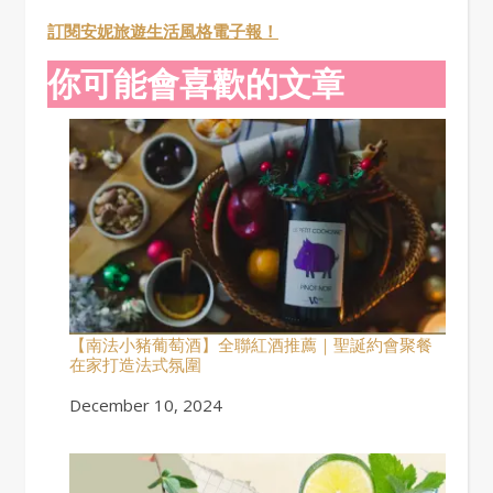
訂閱安妮旅遊生活風格電子報！
你可能會喜歡的文章
【南法小豬葡萄酒】全聯紅酒推薦｜聖誕約會聚餐
在家打造法式氛圍
Date
December 10, 2024