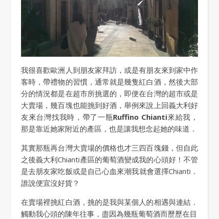
我很喜歡歐洲人到朋友家拜訪，或是有朋友來到家中作
客時，帶禮物的習慣，通常就是幾隻紅白酒，然後大部
分的情況都是在超市所挑選的，即便在台灣的超市或是
大賣場，幾百塊也能挑到好酒，舉例來說上回義大利好
友來台灣找我時，帶了一瓶
Ruffino Chianti
來給我，
那是靠近她家附近的產區，也是讓我想念起她的味道．
其實那瓶再台灣大賣場的價格也才三四百塊錢，但自此
之後義大利Chianti產區的葡萄酒變成我的心頭好！不管
是去朋友家吃飯或是自己心血來潮我就會選擇Chianti．
誰說便宜沒好貨？
在賣場裡挑紅白酒，挑的是我與某個人的相遇與連結．
觸動我心頭的陳年往事，盡因為幾瓶葡萄酒而歷歷在目