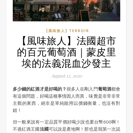
【風味旅人】TERROIR
【風味旅人】法國超市
的百元葡萄酒｜蒙皮里
埃的法義混血沙發主
August 12, 2020
多少錢的紅酒才是好喝的？
很多人在剛入門
葡萄酒
都會
有這個問題，好喝這種事情因人而異，味覺是非常非常
主觀的東西，絕非是單純能用以價錢衡量，也沒有對
錯！
但一般來說有一定品質平價好喝少說也要台幣600啊！
不過紅酒王國
法國
可以說是產地啊！那也是我第一次認