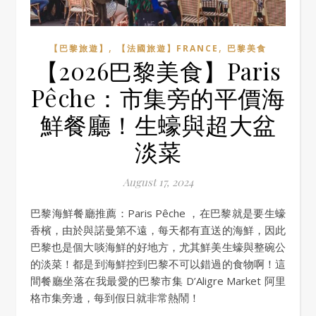
,
,
【巴黎旅遊】
【法國旅遊】FRANCE
巴黎美食
【2026巴黎美食】Paris
Pêche：市集旁的平價海
鮮餐廳！生蠔與超大盆
淡菜
August 17, 2024
巴黎海鮮餐廳推薦：Paris Pêche ，在巴黎就是要生蠔
香檳，由於與諾曼第不遠，每天都有直送的海鮮，因此
巴黎也是個大啖海鮮的好地方，尤其鮮美生蠔與整碗公
的淡菜！都是到海鮮控到巴黎不可以錯過的食物啊！這
間餐廳坐落在我最愛的巴黎市集 D’Aligre Market 阿里
格市集旁邊，每到假日就非常熱鬧！