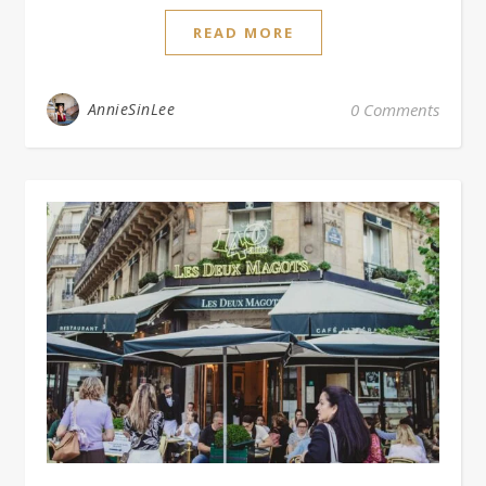
READ MORE
AnnieSinLee
0 Comments