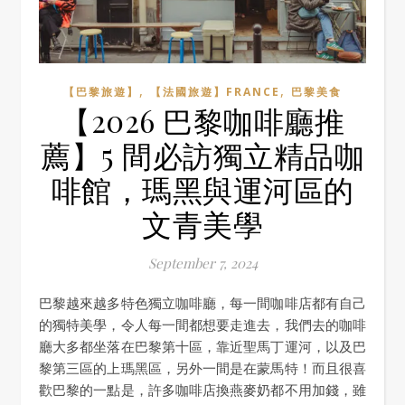
,
,
【巴黎旅遊】
【法國旅遊】FRANCE
巴黎美食
【2026 巴黎咖啡廳推
薦】5 間必訪獨立精品咖
啡館，瑪黑與運河區的
文青美學
September 7, 2024
巴黎越來越多特色獨立咖啡廳，每一間咖啡店都有自己
的獨特美學，令人每一間都想要走進去，我們去的咖啡
廳大多都坐落在巴黎第十區，靠近聖馬丁運河，以及巴
黎第三區的上瑪黑區，另外一間是在蒙馬特！而且很喜
歡巴黎的一點是，許多咖啡店換燕麥奶都不用加錢，雖