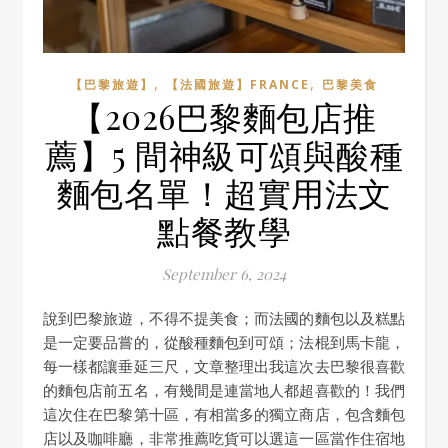
,
,
【巴黎旅遊】
【法國旅遊】FRANCE
巴黎美食
【2026巴黎麵包店推
薦】5 間神級可頌與酸種
麵包名單！超實用法文
點餐教學
September 6, 2024
說到巴黎旅遊，不得不提美食；而法國的麵包以及糕點
是一定要品嘗的，從酸種麵包到可頌；法棍到馬卡龍，
每一樣都讓垂延三尺，文章整理出我這次去巴黎很喜歡
的麵包店前五名，有幾間是連當地人都超喜歡的！我們
這次住在巴黎第十區，有相當多的獨立商店，包含麵包
店以及咖啡廳，非常推薦吃貨可以選這一區當作住宿地