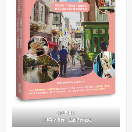
我的新書！
｜
博客來購買
｜
誠品購買連結