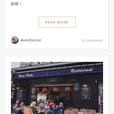
點喔！
READ MORE
AnnieSinLee
0 Comments