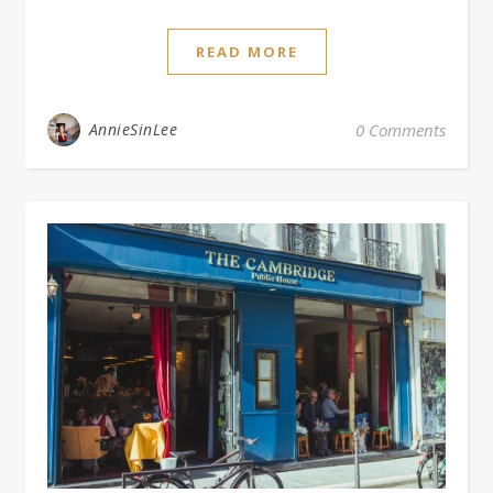
READ MORE
AnnieSinLee
0 Comments