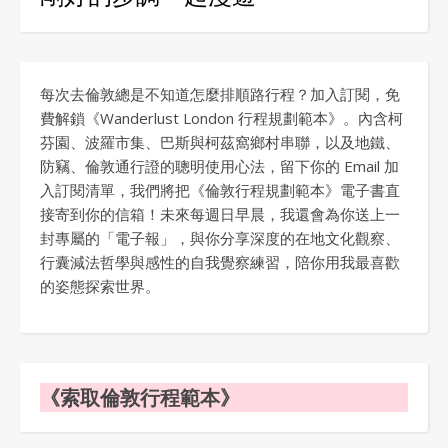
每次去倫敦總是不知道怎麼排順路行程？加入訂閱，免
費解鎖《Wanderlust London 行程規劃範本》。內含柯
芬園、波羅市集、巴斯與柯茲窩鄉村串聯，以及地鐵、
防竊、倫敦通行證的聰明使用心法，留下你的 Email 加
入訂閱清單，我們將把《倫敦行程規劃範本》電子書直
接寄到你的信箱！未來每週日早晨，我還會為你送上一
封專屬的「電子報」，與你分享深度的在地文化觀察、
行囊減法哲學與感性的自我覺察練習，陪你用我最喜歡
的姿態探索世界。
《索取倫敦行程範本》