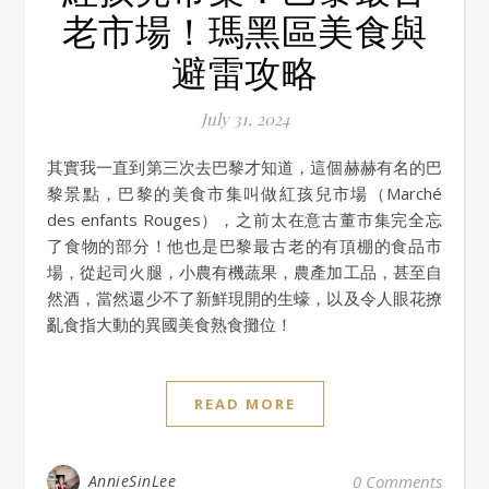
老市場！瑪黑區美食與
避雷攻略
July 31, 2024
其實我一直到第三次去巴黎才知道，這個赫赫有名的巴
黎景點，巴黎的美食市集叫做紅孩兒市場（Marché
des enfants Rouges），之前太在意古董市集完全忘
了食物的部分！他也是巴黎最古老的有頂棚的食品市
場，從起司火腿，小農有機蔬果，農產加工品，甚至自
然酒，當然還少不了新鮮現開的生蠔，以及令人眼花撩
亂食指大動的異國美食熟食攤位！
READ MORE
AnnieSinLee
0 Comments