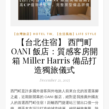
,
【台灣旅店】HOTEL TW
【生活風格】LIFE STYLE
【台北住宿】 西門町
OANI 飯店：質感客房開
箱 Miller Harris 備品打
造獨旅儀式
December 21, 2025
西門町是許多國外遊客與外地旅人前來台北的首選落腳
之處，近期新開幕的 OANI 飯店，絕對是我推薦外國友
人的首選西門町住宿！距離西門捷運站三號出口僅一分
鐘，攜手本市設計打造的城市綠洲，細節極致奢華，除