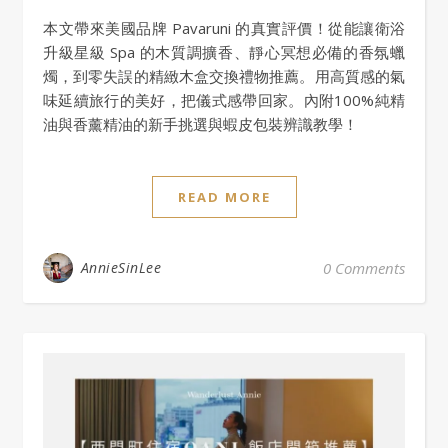
本文帶來美國品牌 Pavaruni 的真實評價！從能讓衛浴
升級星級 Spa 的木質調擴香、靜心冥想必備的香氛蠟
燭，到零失誤的精緻木盒交換禮物推薦。用高質感的氣
味延續旅行的美好，把儀式感帶回家。內附100%純精
油與香薰精油的新手挑選與蝦皮包裝辨識教學！
READ MORE
AnnieSinLee
0 Comments