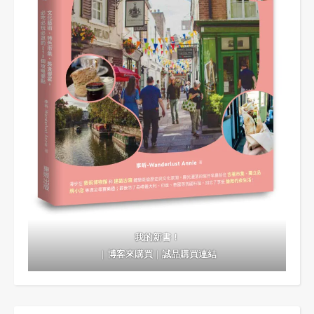
我的新書！
｜
博客來購買
｜
誠品購買連結