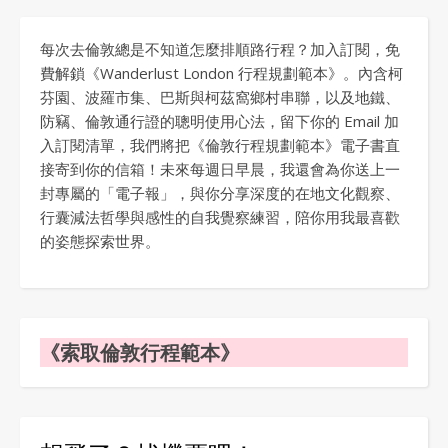
每次去倫敦總是不知道怎麼排順路行程？加入訂閱，免
費解鎖《Wanderlust London 行程規劃範本》。內含柯
芬園、波羅市集、巴斯與柯茲窩鄉村串聯，以及地鐵、
防竊、倫敦通行證的聰明使用心法，留下你的 Email 加
入訂閱清單，我們將把《倫敦行程規劃範本》電子書直
接寄到你的信箱！未來每週日早晨，我還會為你送上一
封專屬的「電子報」，與你分享深度的在地文化觀察、
行囊減法哲學與感性的自我覺察練習，陪你用我最喜歡
的姿態探索世界。
《索取倫敦行程範本》