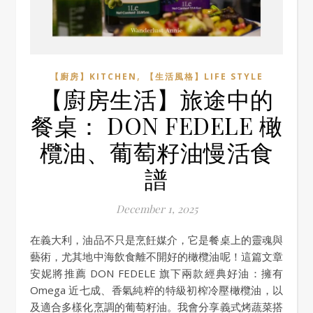
,
【廚房】KITCHEN
【生活風格】LIFE STYLE
【廚房生活】旅途中的
餐桌： DON FEDELE 橄
欖油、葡萄籽油慢活食
譜
December 1, 2025
在義大利，油品不只是烹飪媒介，它是餐桌上的靈魂與
藝術，尤其地中海飲食離不開好的橄欖油呢！這篇文章
安妮將推薦 DON FEDELE 旗下兩款經典好油：擁有
Omega 近七成、香氣純粹的特級初榨冷壓橄欖油，以
及適合多樣化烹調的葡萄籽油。我會分享義式烤蔬菜搭