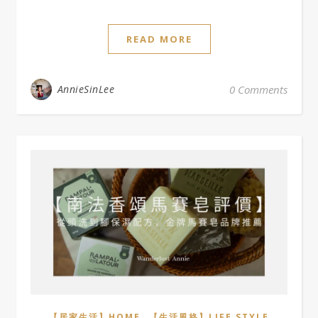
READ MORE
AnnieSinLee
0 Comments
,
【居家生活】HOME
【生活風格】LIFE STYLE