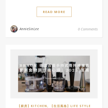
READ MORE
AnnieSinLee
0 Comments
,
【廚房】KITCHEN
【生活風格】LIFE STYLE