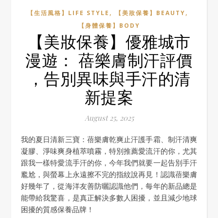
,
,
【生活風格】LIFE STYLE
【美妝保養】BEAUTY
【身體保養】BODY
【美妝保養】優雅城市
漫遊： 蓓樂膚制汗評價
，告別異味與手汗的清
新提案
August 25, 2025
我的夏日清新三寶：蓓樂膚乾爽止汗護手霜、制汗清爽
凝膠、淨味爽身植萃噴霧，特別推薦愛流汗的你，尤其
跟我一樣特愛流手汗的你，今年我們就要一起告別手汗
尷尬，與螢幕上永遠擦不完的指紋說再見！認識蓓樂膚
好幾年了，從海洋友善防曬認識他們，每年的新品總是
能帶給我驚喜，是真正解決多數人困擾，並且減少地球
困擾的質感保養品牌！