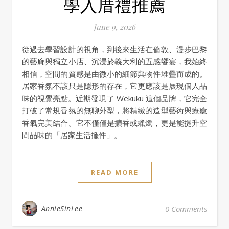
學入厝禮推薦
June 9, 2026
從過去學習設計的視角，到後來生活在倫敦、漫步巴黎
的藝廊與獨立小店、沉浸於義大利的五感饗宴，我始終
相信，空間的質感是由微小的細節與物件堆疊而成的。
居家香氛不該只是隱形的存在，它更應該是展現個人品
味的視覺亮點。近期發現了 Wekuku 這個品牌，它完全
打破了常規香氛的無聊外型，將精緻的造型藝術與療癒
香氣完美結合。它不僅僅是擴香或蠟燭，更是能提升空
間品味的「居家生活擺件」。
READ MORE
AnnieSinLee
0 Comments