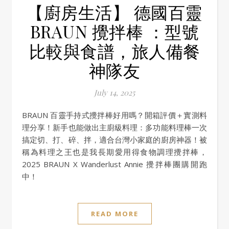
【廚房生活】 德國百靈
BRAUN 攪拌棒 ：型號
比較與食譜，旅人備餐
神隊友
July 14, 2025
BRAUN 百靈手持式攪拌棒好用嗎？開箱評價＋實測料
理分享！新手也能做出主廚級料理：多功能料理棒一次
搞定切、打、碎、拌，適合台灣小家庭的廚房神器！被
稱為料理之王也是我長期愛用得食物調理攪拌棒，
2025 BRAUN X Wanderlust Annie 攪拌棒團購開跑
中！
READ MORE