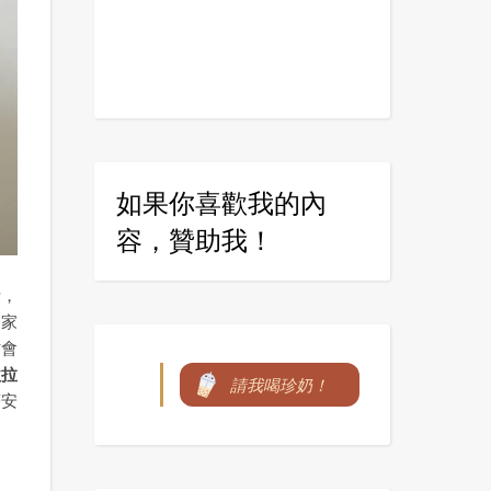
如果你喜歡我的內
容，贊助我！
活，
國家
才會
歐拉
請我喝珍奶！
著安