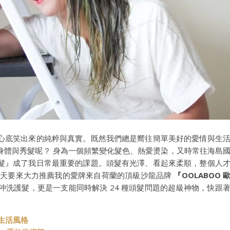
心底笑出來的純粹與真實。既然我們總是嚮往簡單美好的愛情與生
身體與秀髮呢？ 身為一個頻繁變化髮色、熱愛燙染，又時常往海島
髮』成了我日常最重要的課題。頭髮有光澤、看起來柔順，整個人
今天要來大力推薦我的愛牌來自荷蘭的頂級沙龍品牌
『OOLABOO 
沖洗護髮，更是一支能同時解決 24 種頭髮問題的超級神物，快跟
與生活風格