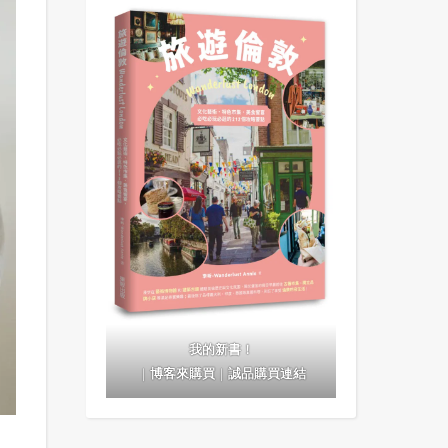
我的新書！
｜
博客來購買
｜
誠品購買連結