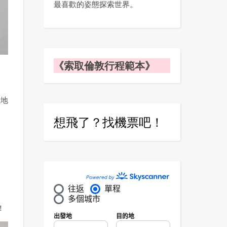
最喜歡的姿態探索世界。
《索取倫敦行程範本》
累地
想飛了？找機票吧！
！