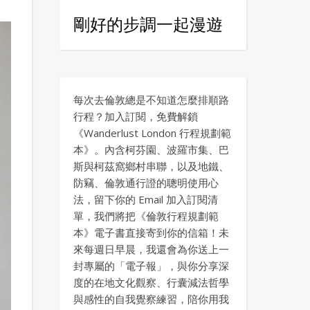
剛好的步調一起漫遊
每次去倫敦總是不知道怎麼排順路
行程？加入訂閱，免費解鎖
《Wanderlust London 行程規劃範
本》。內含柯芬園、波羅市集、巴
斯與柯茲窩鄉村串聯，以及地鐵、
防竊、倫敦通行證的聰明使用心
法，留下你的 Email 加入訂閱清
單，我們將把《倫敦行程規劃範
本》電子書直接寄到你的信箱！未
來每週日早晨，我還會為你送上一
封專屬的「電子報」，與你分享深
度的在地文化觀察、行囊減法哲學
與感性的自我覺察練習，陪你用我