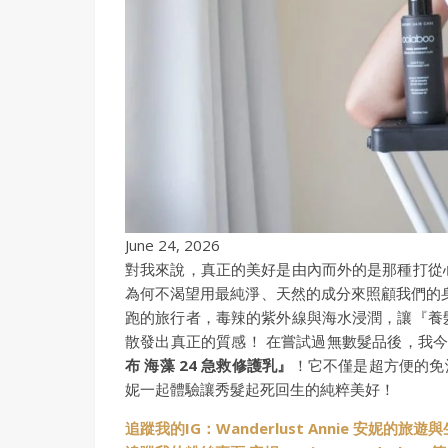
June 24, 2026
對我來說，真正的美好是由內而外的是那種打從
為何不渴望用最純淨、天然的成分來照顧我們的
跑的旅行者，毒辣的紫外線與海水浸潤，讓『養
散發出真正的質感！ 在嘗試過無數髮品後，我
布 海藻 24 急救修護乳』
！它不僅是超方便的免
妮一起體驗讓秀髮起死回生的純粹美好！
追蹤我的IG：Wanderlust Annie 安妮的旅遊