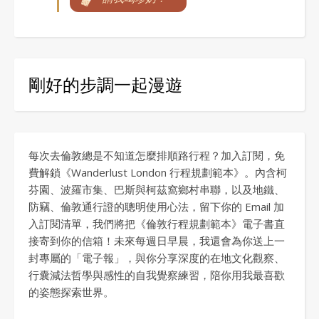
剛好的步調一起漫遊
每次去倫敦總是不知道怎麼排順路行程？加入訂閱，免
費解鎖《Wanderlust London 行程規劃範本》。內含柯
芬園、波羅市集、巴斯與柯茲窩鄉村串聯，以及地鐵、
防竊、倫敦通行證的聰明使用心法，留下你的 Email 加
入訂閱清單，我們將把《倫敦行程規劃範本》電子書直
接寄到你的信箱！未來每週日早晨，我還會為你送上一
封專屬的「電子報」，與你分享深度的在地文化觀察、
行囊減法哲學與感性的自我覺察練習，陪你用我最喜歡
的姿態探索世界。