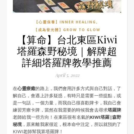
,
【心靈保養】INNER HEALING
【成為發光體】GROW TO GLOW
【算命】台北東區Kiwi
塔羅森野秘境｜解牌超
詳細塔羅牌教學推薦
April 5, 2022
在
心靈療癒
的路上，我們會用許多方式與自己對話，了
解自己，會遇上許多疑惑，有時只是需要一些提點，或
是一句話，一個力量，而我自己很喜歡牌卡，我自己會
練習芳療卡牌，當然在我需要的時候我會去尋求
塔羅牌
老師給我一些方向！在東區很有名氣的
KIWI塔羅|森野
秘境
，原來離我家很近，根本命中注定，所以就預約了
KIWI老師幫我算塔羅牌！