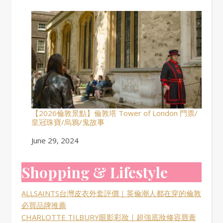
【2026倫敦景點】倫敦塔 Tower of London 門票/
皇冠珠寶/烏鴉/鬼故事
Date
June 29, 2024
Shopping & Lifestyle
ALLSAINTS台灣皮衣外套評價｜英倫潮人都在穿的倫敦
必買品牌推薦
CHARLOTTE TILBURY眼影彩妝｜超強底妝修容唇膏