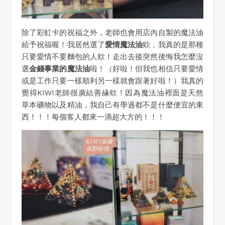
除了彩虹卡的祝福之外，老師也會用店內自製的魔法油
給予祝福喔！我居然選了
愛情魔法油
欸，我真的是那種
只要愛情不要麵包的人欸！走出去後突然後悔我怎麼沒
選
金錢事業的魔法油
啦！（好啦！但我也相信只要愛情
或是工作只要一樣順利另一樣就會跟著好啦！）我真的
覺得KIWI老師很廣結善緣欸！因為魔法油裡面是天然
草本礦物以及精油，我自己有學過都不是什麼便宜的東
西！！！每個客人都來一滴超大方的！！！