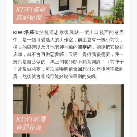
KIWI塔羅
位於捷運忠孝復興站一號出口後面的巷弄
中，是一個可愛迷人的工作室，前面還有一塊小前院，
復古的磁磚以及其他老師手編的
捕夢網
．聽說把它掛在
床頭，就不會再做惡夢囉！天啊！覺得我很需要，我一
聽到是自己做的，馬上問老師願不願意開課！（前陣子
非常常做惡夢，每次被嚇醒還會回想很久然後就不敢睡
覺，然後就會造成可能好幾個星期的失眠）