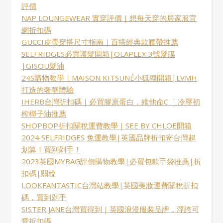
評價
NAP LOUNGEWEAR 實穿評價｜想每天穿的居家服官
網折扣碼
GUCCI皮帶穿搭尺寸指南｜百搭經典款腰帶推薦
SELFRIDGES必買護髮開箱|OLAPLEX 3號髮膜
|GISOU髮油
24S購物教學｜MAISON KITSUNÉ小狐狸開箱|LVMH
打造的奢華體驗
IHERB台灣折扣碼｜必買膠原蛋白，維他命C ｜冷壓初
榨椰子油推薦
SHOPBOP折扣關稅運費教學｜SEE BY CHLOE開箱
2024 SELFRIDGES 免運教學|英國品牌折扣寄台灣超
划算！買到剁手！
2023英國MYBAG評價購物教學|必買包款手袋推薦|折
扣碼|關稅
LOOKFANTASTIC台灣站教學|英國美妝運費關稅折扣
碼，買到剁手
SISTER JANE台灣買得到｜英國浪漫服裝品牌，浮誇可
愛折扣碼