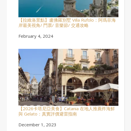
【拉維洛景點】盧佛羅別墅 Villa Rufolo：阿瑪菲海
岸最美視角/ 門票/ 音樂節/ 交通攻略
Date
February 4, 2024
【2026卡塔尼亞美食】Catania 在地人推薦炸海鮮
與 Gelato：真實評價避雷指南
Date
December 1, 2023