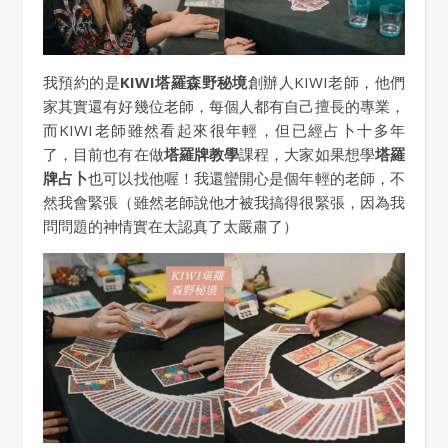
我預約的是
KIWI塔羅森野秘境
創辦人KIWI老師，他們
家其實還有好幾位老師，每個人都有自己擅長的專業，
而KIWI老師雖然看起來很年輕，但已經占卜十多年
了，目前也有在做
塔羅牌教學
課程，大家如果想學
塔羅
牌占卜
也可以找他喔！我還蠻開心是個年輕的老師，不
然我會緊張（雖然老師說他才被我搞得很緊張，因為我
問問題的神情實在太認真了太嚴肅了）