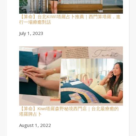
【算命】台北KIWI塔羅占卜推薦｜西門算塔羅，進
行一場療癒對話
Date
July 1, 2023
【算命】Kiwi塔羅森野秘境西門店｜台北最療癒的
塔羅牌占卜
Date
August 1, 2022