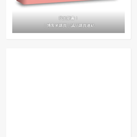
我的新書！
｜
博客來購買
｜
誠品購買連結