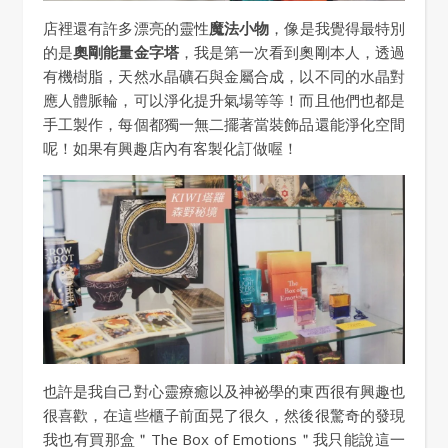
店裡還有許多漂亮的靈性
魔法小物
，像是我覺得最特別
的是
奧剛能量金字塔
，我是第一次看到奧剛本人，透過
有機樹脂，天然水晶礦石與金屬合成，以不同的水晶對
應人體脈輪，可以淨化提升氣場等等！而且他們也都是
手工製作，每個都獨一無二擺著當裝飾品還能淨化空間
呢！如果有興趣店內有客製化訂做喔！
也許是我自己對心靈療癒以及神祕學的東西很有興趣也
很喜歡，在這些櫃子前面晃了很久，然後很驚奇的發現
我也有買那盒＂The Box of Emotions＂我只能說這一