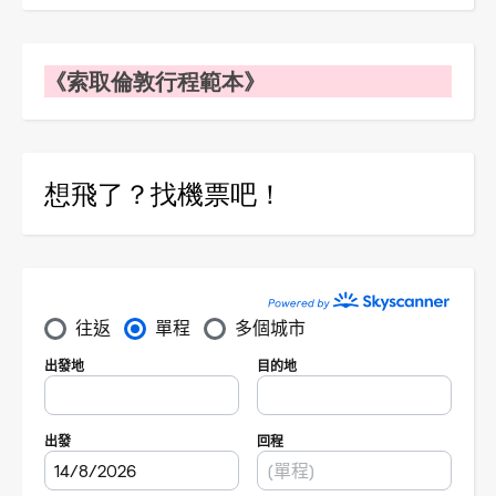
《索取倫敦行程範本》
想飛了？找機票吧！