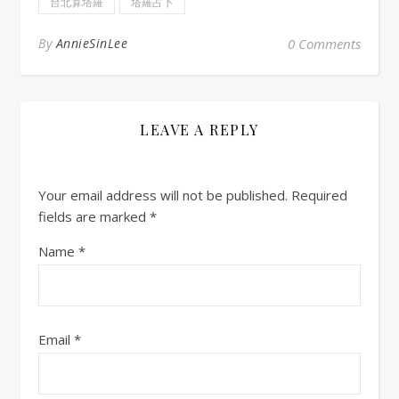
台北算塔羅
塔羅占卜
By
AnnieSinLee
0 Comments
LEAVE A REPLY
Your email address will not be published.
Required
fields are marked
*
Name
*
Email
*