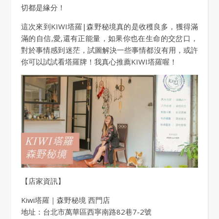
切都是緣分！
這次來到KIWI塔羅|森野秘境真的是收穫良多，獲得滿
滿的自信,愛,還有正能量，如果你也在生命的交岔口，
對於事情感到迷茫，試圖解決一些事情都沒有用，或許
你可以試試看塔羅牌！我真心推薦KIWI塔羅喔！
【店家資訊】
Kiwi塔羅｜森野秘境 西門店
地址：台北市萬華區西寧南路82巷7-2號