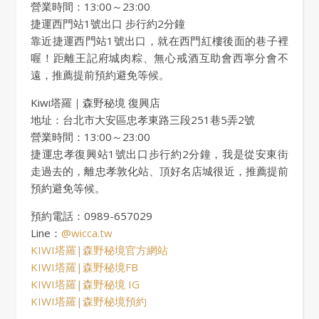
營業時間：13:00～23:00
捷運西門站1號出口 步行約2分鐘
靠近捷運西門站1號出口，就在西門紅樓後面的巷子裡
喔！距離王記府城肉粽、無心戒酒互助會西寧分會不
遠，推薦提前預約避免等候。
Kiwi塔羅｜森野秘境 復興店
地址：台北市大安區忠孝東路三段251巷5弄2號
營業時間：13:00～23:00
捷運忠孝復興站1號出口步行約2分鐘，我是從安東街
走過去的，離忠孝敦化站、頂好名店城很近，推薦提前
預約避免等候。
預約電話：0989-657029
Line：
@wicca.tw
KIWI塔羅|森野秘境官方網站
KIWI塔羅|森野秘境FB
KIWI塔羅|森野秘境 IG
KIWI塔羅|森野秘境預約