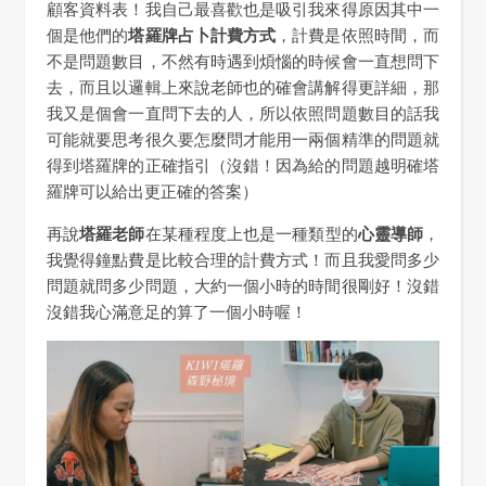
顧客資料表！我自己最喜歡也是吸引我來得原因其中一
個是他們的
塔羅牌占卜計費方式
，計費是依照時間，而
不是問題數目，不然有時遇到煩惱的時候會一直想問下
去，而且以邏輯上來說老師也的確會講解得更詳細，那
我又是個會一直問下去的人，所以依照問題數目的話我
可能就要思考很久要怎麼問才能用一兩個精準的問題就
得到塔羅牌的正確指引（沒錯！因為給的問題越明確塔
羅牌可以給出更正確的答案）
再說
塔羅老師
在某種程度上也是一種類型的
心靈導師
，
我覺得鐘點費是比較合理的計費方式！而且我愛問多少
問題就問多少問題，大約一個小時的時間很剛好！沒錯
沒錯我心滿意足的算了一個小時喔！