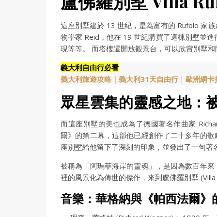
盧佛羅別墅 Villa 
這座別墅建於 13 世紀，是為富有的 Rufol
物學家 Reid，他在 19 世紀購買了這棟別
現等等。 而塔樓還開放觀景台，可以欣賞別墅
義大利自由行必看
義大利旅遊攻略｜
義大利31天自由行
｜
歐洲網卡
眾星雲集的靈感之地：
而這座別墅的美也成為了德國著名作曲家 Richa
爾》的第二幕，這部他已經創作了二十多年的歌
座別墅給他留下了深刻的印象，並發出了一句著
被稱為「阿瑪菲海岸的靈魂」，是因為數百年來
裡的風景化為傳世的傑作，來到盧佛羅別墅 (Vill
音樂：華格納與《帕西法爾》