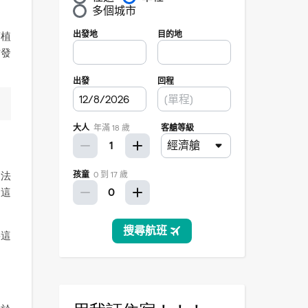
蘭植
古發
西法
！這
將這