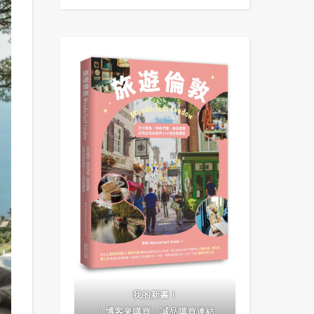
我的新書！
｜
博客來購買
｜
誠品購買連結