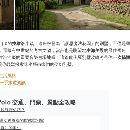
山頂的
拉維洛
小鎮，這座被譽為「謬思魔法花園」的別墅，不僅是
，還藏有中世紀的考古文物，當然也是眺望
地中海美景
的最佳視角
維洛節慶的重要音樂會場地喔！這篇盧佛羅別墅攻略將帶你
一次搞
讓你輕鬆探索這座藝術家們的夢幻別墅。
與生活風格
t 第一手旅遊資訊
ufolo 交通、門票、景點全攻略
什麼是拉維羅必訪？
思女神眷顧的盧佛羅別墅
法爾》的誕生