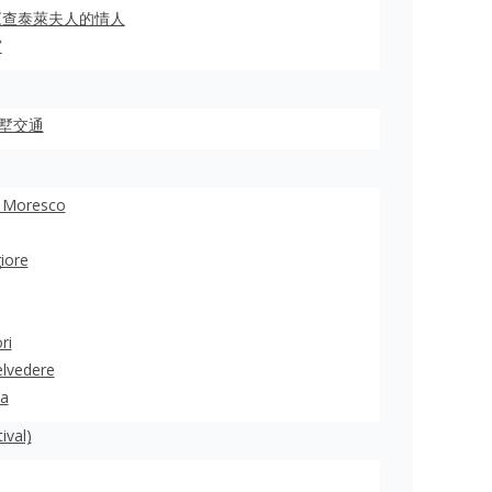
《查泰萊夫人的情人
宮
墅交通
Moresco
ore
ri
lvedere
a
val)