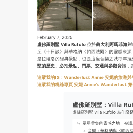
February 7, 2026
盧佛羅別墅 Villa Rufolo
位於
義大利阿瑪菲海岸
丘《十日談》與華格納《帕西法爾》的靈感來源
是拉維洛的經典景點，也是這座音樂之城每年拉
墅的歷史、必拍景點、門票、交通與參觀資訊
，
追蹤我的IG：Wanderlust Annie 安妮的旅遊
追蹤我的粉絲專頁 安妮 Annie’s Wanderlus
盧佛羅別墅：Villa R
盧佛羅別墅 Villa Rufolo 為
眾星雲集的靈感之地：被謬
音樂：華格納與《帕西