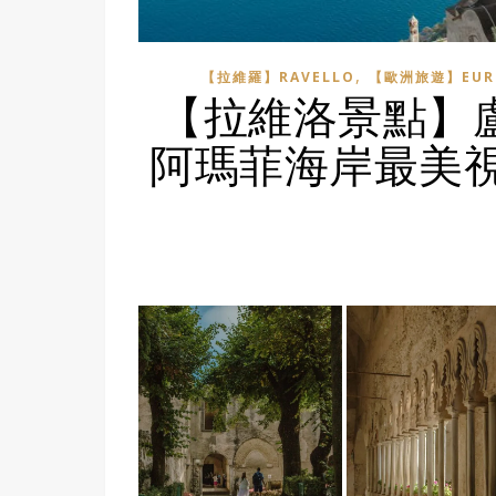
,
【拉維羅】RAVELLO
【歐洲旅遊】EUR
【拉維洛景點】盧佛羅
阿瑪菲海岸最美視角