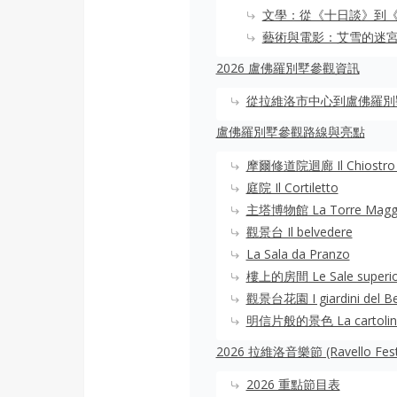
文學：從《十日談》到
藝術與電影：艾雪的迷
2026 盧佛羅別墅參觀資訊
從拉維洛市中心到盧佛羅別
盧佛羅別墅參觀路線與亮點
摩爾修道院迴廊 Il Chiostro 
庭院 Il Cortiletto
主塔博物館 La Torre Maggi
觀景台 Il belvedere
La Sala da Pranzo
樓上的房間 Le Sale superio
觀景台花園 I giardini del Be
明信片般的景色 La cartolin
2026 拉維洛音樂節 (Ravello Festi
2026 重點節目表