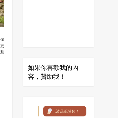
薄伽
！更
懂別
如果你喜歡我的內
容，贊助我！
請我喝珍奶！