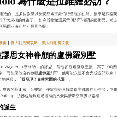
Rufolo 為什麼是拉維羅必訪？
o 家族建造的，是多位教皇以及安茹國王羅伯特曾經的住所。後來是蘇格
墅並進行了大規模的修復了。 如今博物館還展示與別墅相關的藝術品、考
和阿馬爾菲海岸的壯麗景色喔！
推薦
｜
義大利治安攻略
｜
義大利用餐文化
被謬思女神眷顧的盧佛羅別墅
rd Wagner （華格納）的謬思，當他參觀這座別墅後，寫了《帕
劇。而如果他沒有參觀
盧佛羅
別墅，他可能永遠不會完成這部歌劇
名的感嘆：
「我發現了克林索爾的花園」
。
，無數的藝術家、音樂家、作家與諾貝爾獎得主都曾在此停留，並
a Rufolo)，彷彿也能夠透過這裡的風景與清新空氣汲取靈感！
的誕生