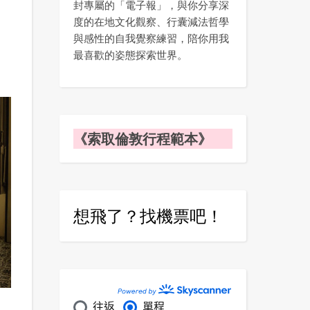
封專屬的「電子報」，與你分享深
度的在地文化觀察、行囊減法哲學
與感性的自我覺察練習，陪你用我
最喜歡的姿態探索世界。
《索取倫敦行程範本》
想飛了？找機票吧！