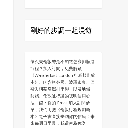
剛好的步調一起漫遊
每次去倫敦總是不知道怎麼排順路
行程？加入訂閱，免費解鎖
《Wanderlust London 行程規劃範
本》。內含柯芬園、波羅市集、巴
斯與柯茲窩鄉村串聯，以及地鐵、
防竊、倫敦通行證的聰明使用心
法，留下你的 Email 加入訂閱清
單，我們將把《倫敦行程規劃範
本》電子書直接寄到你的信箱！未
來每週日早晨，我還會為你送上一