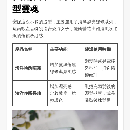
型靈魂
安妮這次示範的造型，主要運用了海洋濕亮線條系列，
這兩款產品特別適合愛海女子，能夠營造出如海風吹過
般的蓬鬆放縱感。
產品名稱
主要功能
建議使用時機
濕髮時或是電棒
增加髮絲蓬鬆
海洋喚醒噴霧
造型前，打造捲
線條與海風感
髮紋理
增加濕亮感、
剛捲完頭髮後的
海洋喚醒果凍
定義捲度、抗
濕髮狀態，或是
熱護色
造型後抹髮尾