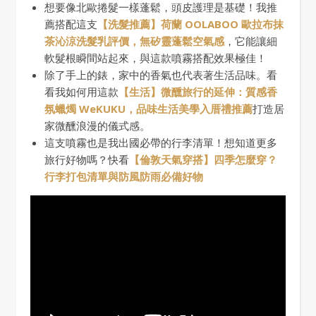
想要像北歐捲髮一樣蓬鬆，頭皮護理是基礎！我推
薦搭配這支
【洗髮推薦】荷蘭 OOLABOO 歐拉布抹
茶沁涼洗髮乳評價，無矽靈蓬鬆空氣感
，它能讓細
軟髮根瞬間站起來，與這款噴霧搭配效果極佳！
除了手上的錶，家中的香氣也代表著生活品味。看
看我如何用這款
【生活】微醺旅行的延伸：質感香
氛蠟燭 WeKUKU，品味生活美學入厝禮推薦
打造居
家微醺浪漫的儀式感。
這支噴霧也是我出國必帶的行李清單！想知道更多
旅行好物嗎？快看
【倫敦天氣穿搭】四季怎麼穿？
行李打包清單與防風防雨必備好物