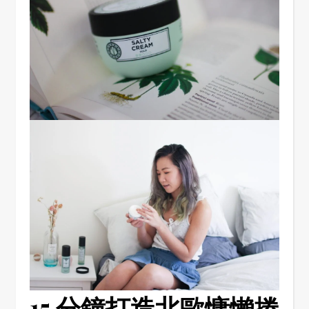
15 分鐘打造北歐慵懶捲