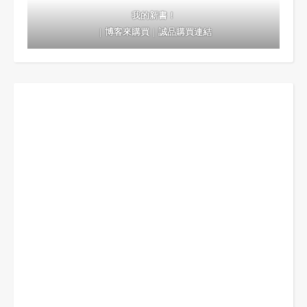
我的新書！
｜
博客來購買
｜
誠品購買連結