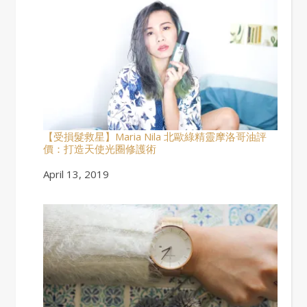
【受損髮救星】Maria Nila 北歐綠精靈摩洛哥油評
價：打造天使光圈修護術
Date
April 13, 2019