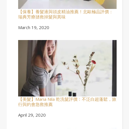
【保養】養髮液與頭皮精油推薦！北歐極品評價：
瑞典芳療拯救掉髮與異味
Date
March 19, 2020
【美髮】Maria Nila 乾洗髮評價：不泛白超蓬鬆，旅
行與約會急救推薦
Date
April 29, 2020