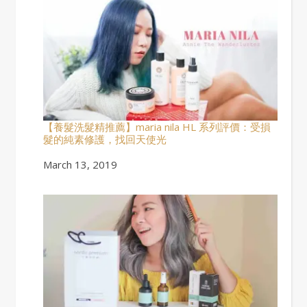
【養髮洗髮精推薦】maria nila HL 系列評價：受損
髮的純素修護，找回天使光
Date
March 13, 2019