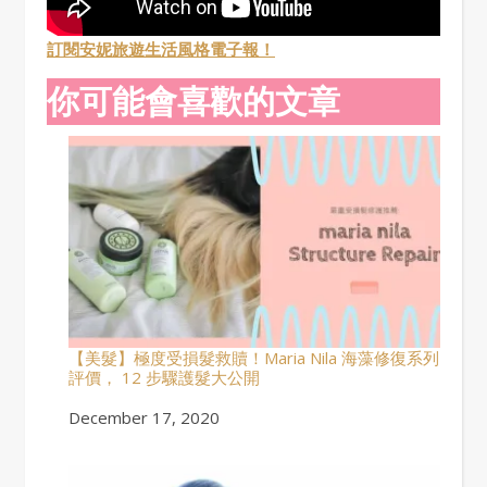
訂閱安妮旅遊生活風格電子報！
你可能會喜歡的文章
【美髮】極度受損髮救贖！Maria Nila 海藻修復系列
評價， 12 步驟護髮大公開
Date
December 17, 2020