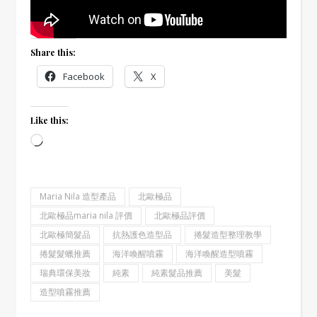
Share this:
Facebook
X
Like this:
Loading…
Maria Nila 造型產品
北歐極品
北歐極品maria nila 評價
北歐極品評價
北歐極簡髮品
抗熱護色造型品
捲髮造型整理教學
捲髮髮蠟推薦
海洋喚醒噴霧
海洋喚醒造型噴霧
瑞典環保美妝
純素
純素髮品推薦
美髮
造型噴霧推薦