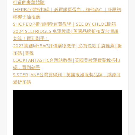
打造的奢華體驗
IHERB台灣折扣碼｜必買膠原蛋白，維他命C ｜冷壓初
榨椰子油推薦
SHOPBOP折扣關稅運費教學｜SEE BY CHLOE開箱
2024 SELFRIDGES 免運教學|英國品牌折扣寄台灣超
划算！買到剁手！
2023英國MYBAG評價購物教學|必買包款手袋推薦|折
扣碼|關稅
LOOKFANTASTIC台灣站教學|英國美妝運費關稅折扣
碼，買到剁手
SISTER JANE台灣買得到｜英國浪漫服裝品牌，浮誇可
愛折扣碼