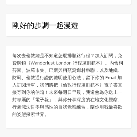
剛好的步調一起漫遊
每次去倫敦總是不知道怎麼排順路行程？加入訂閱，免
費解鎖《Wanderlust London 行程規劃範本》。內含柯
芬園、波羅市集、巴斯與柯茲窩鄉村串聯，以及地鐵、
防竊、倫敦通行證的聰明使用心法，留下你的 Email 加
入訂閱清單，我們將把《倫敦行程規劃範本》電子書直
接寄到你的信箱！未來每週日早晨，我還會為你送上一
封專屬的「電子報」，與你分享深度的在地文化觀察、
行囊減法哲學與感性的自我覺察練習，陪你用我最喜歡
的姿態探索世界。