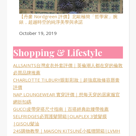
【丹麥 Nordgreen 評價】北歐極簡「哲學家」腕
錶，超越時空的純淨美學與承諾
Date
October 19, 2019
Shopping & Lifestyle
ALLSAINTS台灣皮衣外套評價｜英倫潮人都在穿的倫敦
必買品牌推薦
CHARLOTTE TILBURY眼影彩妝｜超強底妝修容唇膏
評價
NAP LOUNGEWEAR 實穿評價｜想每天穿的居家服官
網折扣碼
GUCCI皮帶穿搭尺寸指南｜百搭經典款腰帶推薦
SELFRIDGES必買護髮開箱|OLAPLEX 3號髮膜
|GISOU髮油
24S購物教學｜MAISON KITSUNÉ小狐狸開箱|LVMH