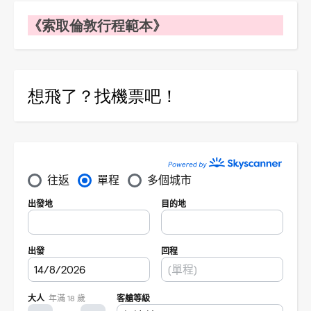
《索取倫敦行程範本》
想飛了？找機票吧！