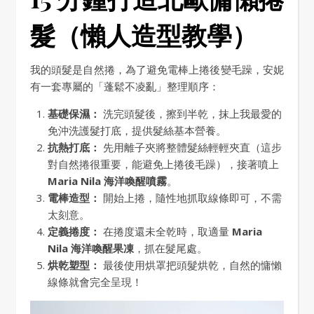
髮（懶人造型教學）
我的頭髮是自然捲，為了避免電棒上捲後變毛躁，安妮
有一套專屬的「蓬鬆不凌亂」整理順序：
基礎保濕：
洗完頭髮後，擦到半乾，抹上我最愛的
免沖洗護髮打底，提供髮絲基本營養。
抗熱打底：
先用離子夾將整體髮絲輕輕夾直（這步
對自然捲很重要，能避免上捲後毛躁），接著噴上
Maria Nila 海洋喚醒噴霧
。
電棒造型：
開始上捲，隨性地抓取線條即可，不需
太刻意。
定義捲度：
在捲度還未全乾時，取適量
Maria
Nila 海洋喚醒果凍
，抓在髮尾處。
烘乾塑型：
最後使用烘罩把頭髮烘乾，自然的慵懶
線條就會完全呈現！