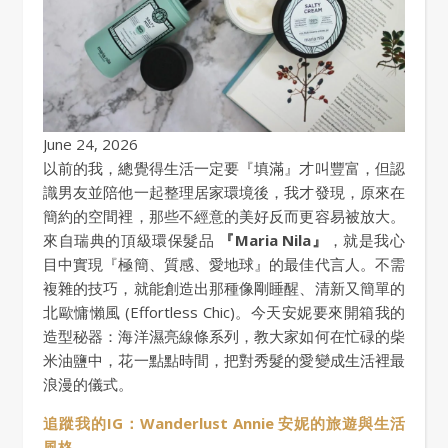
June 24, 2026
以前的我，總覺得生活一定要『填滿』才叫豐富，但認
識男友並陪他一起整理居家環境後，我才發現，原來在
簡約的空間裡，那些不經意的美好反而更容易被放大。
來自瑞典的頂級環保髮品
『Maria Nila』
，就是我心
目中實現『極簡、質感、愛地球』的最佳代言人。不需
複雜的技巧，就能創造出那種像剛睡醒、清新又簡單的
北歐慵懶風 (Effortless Chic)。今天安妮要來開箱我的
造型秘器：海洋濕亮線條系列，教大家如何在忙碌的柴
米油鹽中，花一點點時間，把對秀髮的愛變成生活裡最
浪漫的儀式。
追蹤我的IG：Wanderlust Annie 安妮的旅遊與生活
風格