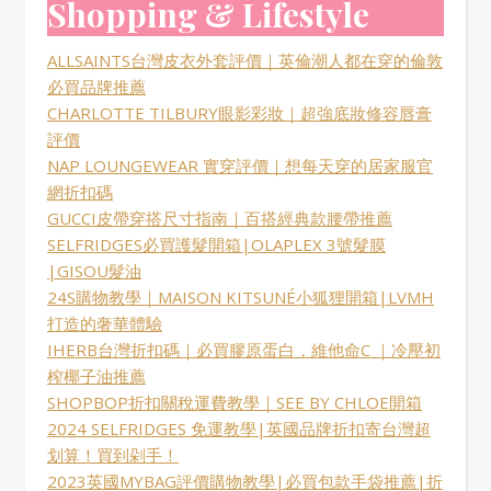
Shopping & Lifestyle
ALLSAINTS台灣皮衣外套評價｜英倫潮人都在穿的倫敦
必買品牌推薦
CHARLOTTE TILBURY眼影彩妝｜超強底妝修容唇膏
評價
NAP LOUNGEWEAR 實穿評價｜想每天穿的居家服官
網折扣碼
GUCCI皮帶穿搭尺寸指南｜百搭經典款腰帶推薦
SELFRIDGES必買護髮開箱|OLAPLEX 3號髮膜
|GISOU髮油
24S購物教學｜MAISON KITSUNÉ小狐狸開箱|LVMH
打造的奢華體驗
IHERB台灣折扣碼｜必買膠原蛋白，維他命C ｜冷壓初
榨椰子油推薦
SHOPBOP折扣關稅運費教學｜SEE BY CHLOE開箱
2024 SELFRIDGES 免運教學|英國品牌折扣寄台灣超
划算！買到剁手！
2023英國MYBAG評價購物教學|必買包款手袋推薦|折