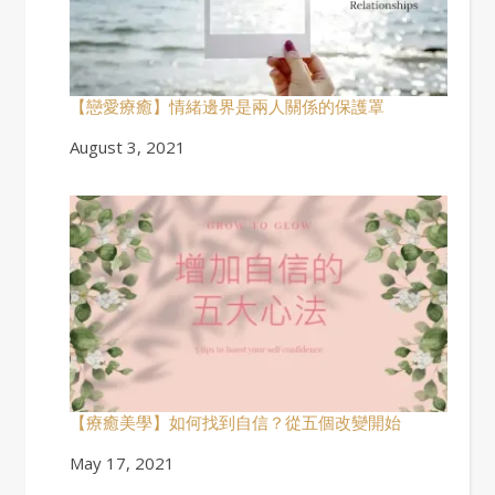
【戀愛療癒】情緒邊界是兩人關係的保護罩
Date
August 3, 2021
【療癒美學】如何找到自信？從五個改變開始
Date
May 17, 2021