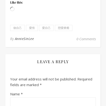
Like this:
Loading…
做自己
愛情
愛自己
戀愛療癒
By
AnnieSinLee
0 Comments
LEAVE A REPLY
Your email address will not be published.
Required
fields are marked
*
Name
*