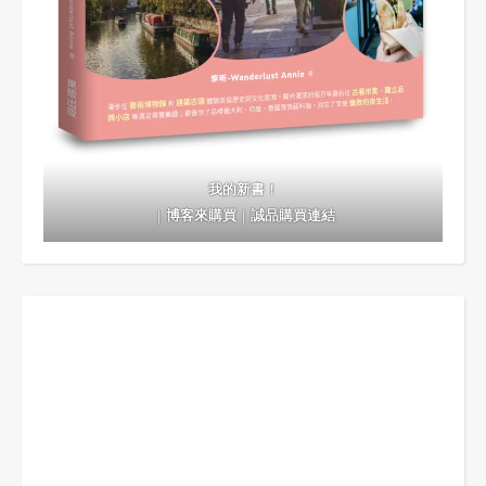
我的新書！
｜
博客來購買
｜
誠品購買連結