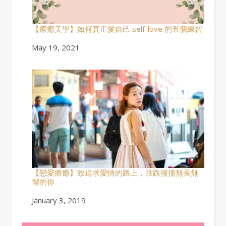
【療癒美學】如何真正愛自己 self-love 的五個練習
Date
May 19, 2021
【戀愛療癒】致追求愛情的路上，跌跌撞撞無畏無
懼的你
Date
January 3, 2019