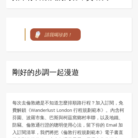
請我喝珍奶！
剛好的步調一起漫遊
每次去倫敦總是不知道怎麼排順路行程？加入訂閱，免
費解鎖《Wanderlust London 行程規劃範本》。內含柯
芬園、波羅市集、巴斯與柯茲窩鄉村串聯，以及地鐵、
防竊、倫敦通行證的聰明使用心法，留下你的 Email 加
入訂閱清單，我們將把《倫敦行程規劃範本》電子書直