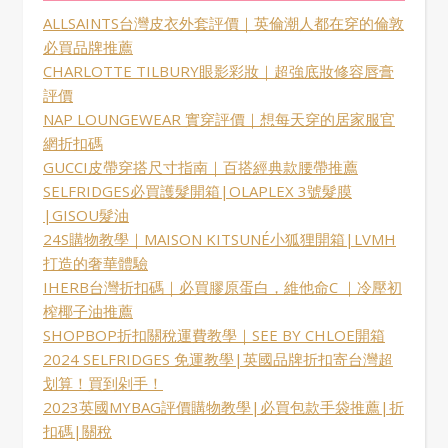
ALLSAINTS台灣皮衣外套評價｜英倫潮人都在穿的倫敦
必買品牌推薦
CHARLOTTE TILBURY眼影彩妝｜超強底妝修容唇膏
評價
NAP LOUNGEWEAR 實穿評價｜想每天穿的居家服官
網折扣碼
GUCCI皮帶穿搭尺寸指南｜百搭經典款腰帶推薦
SELFRIDGES必買護髮開箱|OLAPLEX 3號髮膜
|GISOU髮油
24S購物教學｜MAISON KITSUNÉ小狐狸開箱|LVMH
打造的奢華體驗
IHERB台灣折扣碼｜必買膠原蛋白，維他命C ｜冷壓初
榨椰子油推薦
SHOPBOP折扣關稅運費教學｜SEE BY CHLOE開箱
2024 SELFRIDGES 免運教學|英國品牌折扣寄台灣超
划算！買到剁手！
2023英國MYBAG評價購物教學|必買包款手袋推薦|折
扣碼|關稅