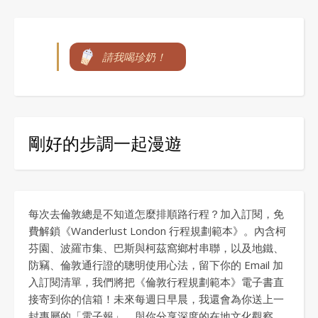
請我喝珍奶！
剛好的步調一起漫遊
每次去倫敦總是不知道怎麼排順路行程？加入訂閱，免
費解鎖《Wanderlust London 行程規劃範本》。內含柯
芬園、波羅市集、巴斯與柯茲窩鄉村串聯，以及地鐵、
防竊、倫敦通行證的聰明使用心法，留下你的 Email 加
入訂閱清單，我們將把《倫敦行程規劃範本》電子書直
接寄到你的信箱！未來每週日早晨，我還會為你送上一
封專屬的「電子報」，與你分享深度的在地文化觀察、