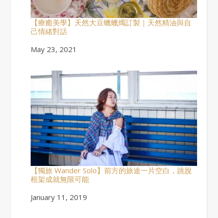
【療癒美學】天然大豆蠟蠟燭訂製｜天然精油與自
己情緒對話
Date
May 23, 2021
【獨旅 Wander Solo】前方的旅途一片空白，跳脫
框架成就無限可能
Date
January 11, 2019