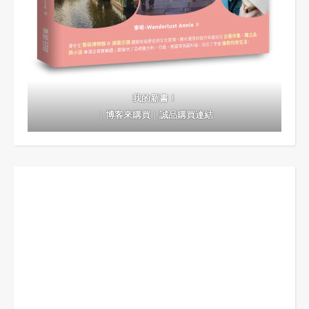
我的新書！
｜
博客來購買
｜
誠品購買連結