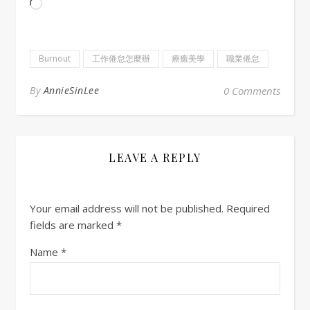
Loading…
Burnout
工作倦怠怎麼辦
療癒美學
職業倦怠
By
AnnieSinLee
0 Comments
LEAVE A REPLY
Your email address will not be published.
Required
fields are marked
*
Name
*