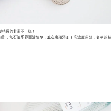
髮精長的非常不一樣！
感喔)，無石油系界面活性劑，並在裏頭添加了高濃度碳酸，奢華的