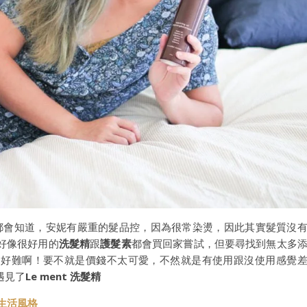
都會知道，安妮有嚴重的髮品控，因為很常染燙，因此其實髮質沒
好像很好用的
洗髮精
跟
護髮素
都會買回家嘗試，但要尋找到無太多
是好難啊！要不就是價錢不太可愛，不然就是有使用跟沒使用感覺
遇見了
Le ment 洗髮精
與生活風格