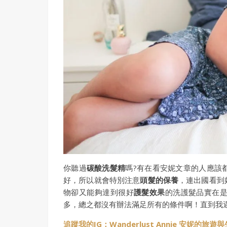
你聽過
碳酸洗髮精
嗎?有在看安妮文章的人應該
好，所以就會特別注意
頭髮的保養
，連出國看到
物卻又能夠達到很好
護髮效果
的洗護髮品實在
多，總之都沒有辦法滿足所有的條件啊！直到我
追蹤我的IG：Wanderlust Annie 安妮的旅遊