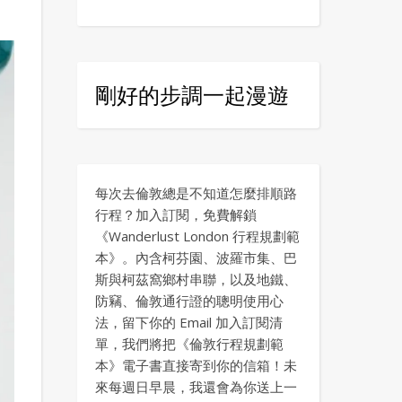
剛好的步調一起漫遊
每次去倫敦總是不知道怎麼排順路
行程？加入訂閱，免費解鎖
《Wanderlust London 行程規劃範
本》。內含柯芬園、波羅市集、巴
斯與柯茲窩鄉村串聯，以及地鐵、
防竊、倫敦通行證的聰明使用心
法，留下你的 Email 加入訂閱清
單，我們將把《倫敦行程規劃範
本》電子書直接寄到你的信箱！未
來每週日早晨，我還會為你送上一