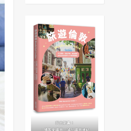
我的新書！
｜
博客來購買
｜
誠品購買連結