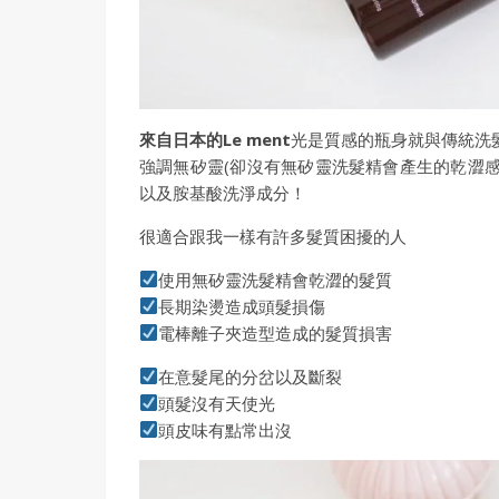
來自日本的Le ment
光是質感的瓶身就與傳統洗
強調無矽靈(卻沒有無矽靈洗髮精會產生的乾澀
以及胺基酸洗淨成分！
很適合跟我一樣有許多髮質困擾的人
使用無矽靈洗髮精會乾澀的髮質
長期染燙造成頭髮損傷
電棒離子夾造型造成的髮質損害
在意髮尾的分岔以及斷裂
頭髮沒有天使光
頭皮味有點常出沒