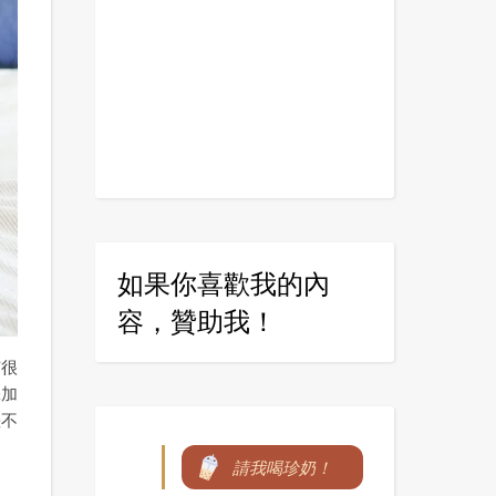
如果你喜歡我的內
容，贊助我！
有很
添加
差不
請我喝珍奶！