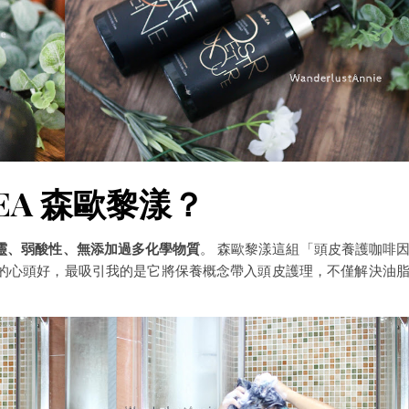
EA 森歐黎漾？
靈、弱酸性、無添加過多化學物質
。 森歐黎漾這組「頭皮養護咖啡
的心頭好，最吸引我的是它將保養概念帶入頭皮護理，不僅解決油