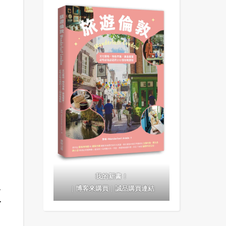
我的新書！
推
｜
博客來購買
｜
誠品購買連結