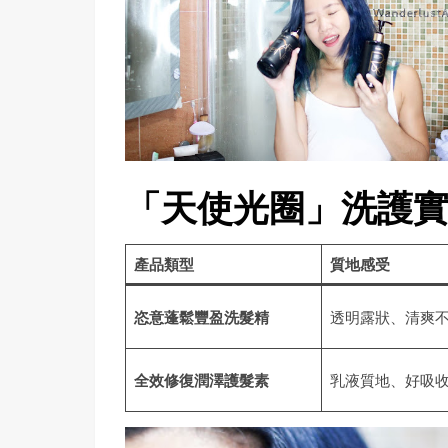
「天使光圈」洗護
產品類型
質地感受
恣意蓬鬆豐盈洗髮精
透明露狀、清爽
全效修復潤澤護髮素
乳液質地、好吸