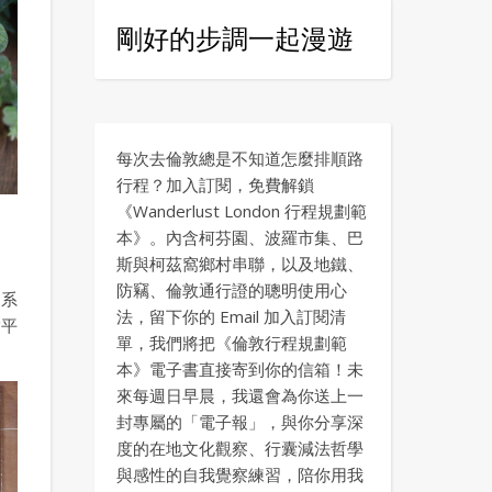
剛好的步調一起漫遊
每次去倫敦總是不知道怎麼排順路
行程？加入訂閱，免費解鎖
《Wanderlust London 行程規劃範
本》。內含柯芬園、波羅市集、巴
斯與柯茲窩鄉村串聯，以及地鐵、
防竊、倫敦通行證的聰明使用心
因系
法，留下你的 Email 加入訂閱清
脂平
單，我們將把《倫敦行程規劃範
本》電子書直接寄到你的信箱！未
來每週日早晨，我還會為你送上一
封專屬的「電子報」，與你分享深
度的在地文化觀察、行囊減法哲學
與感性的自我覺察練習，陪你用我