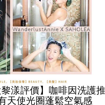
,
,
YLE
【美妝保養】BEAUTY
【美髮】HAIR
 森歐黎漾評價】咖啡因洗護
有天使光圈蓬鬆空氣感