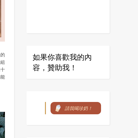
遠的
如果你喜歡我的內
幻組
容，贊助我！
感十
真能
請我喝珍奶！