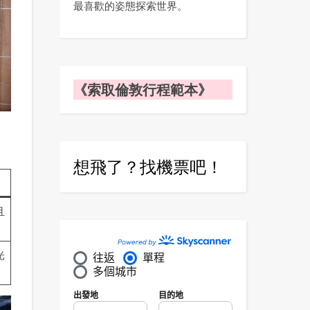
最喜歡的姿態探索世界。
《索取倫敦行程範本》
想飛了？找機票吧！
且
光