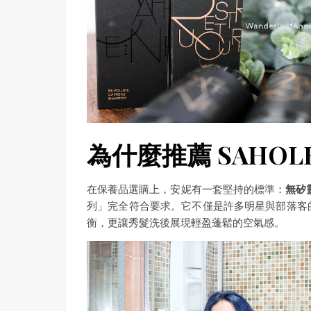
為什麼推薦 SAHOL
在保養品選購上，安妮有一套堅持的標準：
無矽
列」完全符合要求。它不僅是許多明星與部落客
衡，更讓秀髮洗後展現輕盈蓬鬆的空氣感。