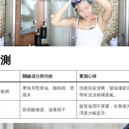
實測
關鍵成分與功效
實測心得
摩洛哥堅果油、咖啡因、密
洗後頭皮清爽，髮絲蓬鬆
不黏稠
羅木
帶有淡淡柑橘香氣。
髮尾滋潤不厚重，吹整後
收
胺基酸修護、滋養因子
澤度大幅提升。