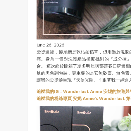
June 26, 2026
染燙過後，髮尾總是乾枯如稻草，但用過於滋潤
痛。身為一個對洗護產品極度挑剔的『成分控
合。 這次終於開箱了眾多明星與部落客口碑爆
足的黑色調包裝，更重要的是它無矽靈、無色素
讓我的染燙髮重現『天使光圈』？跟著我一起進
追蹤我的IG：Wanderlust Annie 安妮的旅遊
追蹤我的粉絲專頁 安妮 Annie’s Wanderlus