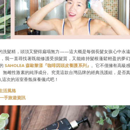
的洗髮精，頭頂又變得扁塌無力——這大概是每個長髮女孩心中永
』，我一直尋找著既能修護受損髮質，又能維持髮根蓬鬆輕盈的夢
棚的
SAHOLEA 森歐黎漾『咖啡因頭皮養護系列』
。它不僅擁有高級
、無雌性激素的純淨成分。究竟這款台灣品牌的經典洗護組，是否
入這次的浴室香氛保養儀式吧！
與生活風格
t 第一手旅遊資訊