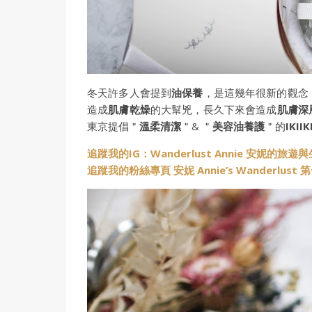
冬天許多人會提到
油保養
，是這幾年很新的觀念
造成
肌膚乾燥
的大幫兇，長久下來會造成
肌膚深
東京提倡＂
溫柔清潔
＂& ＂
美容油養護
＂的
IKII
追蹤我的IG：Wanderlust Annie 安妮的旅遊
追蹤我的粉絲專頁 安妮 Annie’s Wanderlus