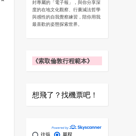
封專屬的「電子報」，與你分享深
度的在地文化觀察、行囊減法哲學
與感性的自我覺察練習，陪你用我
最喜歡的姿態探索世界。
《索取倫敦行程範本》
想飛了？找機票吧！