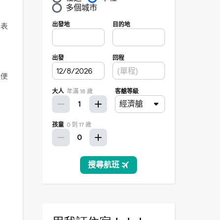
的表
盤便