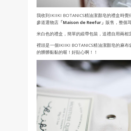
我收到IKIIKI BOTANICS精油潔顏皂的
參道選物店
「Maison de Reefur」
販售，整個
米白色的禮盒，簡單的緞帶包裝，送禮自用兩相
裡頭是一個IKIIKI BOTANICS精油潔顏
的髒髒黏黏的喔！好貼心啊！！