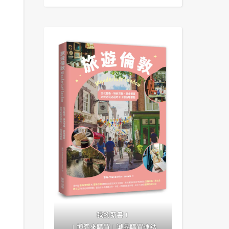
我的新書！
｜
博客來購買
｜
誠品購買連結