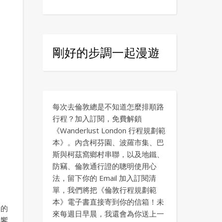
剛好的步調一起漫遊
每次去倫敦總是不知道怎麼排順路
行程？加入訂閱，免費解鎖
《Wanderlust London 行程規劃範
本》。內含柯芬園、波羅市集、巴
斯與柯茲窩鄉村串聯，以及地鐵、
防竊、倫敦通行證的聰明使用心
法，留下你的 Email 加入訂閱清
單，我們將把《倫敦行程規劃範
本》電子書直接寄到你的信箱！未
油的
來每週日早晨，我還會為你送上一
然饗