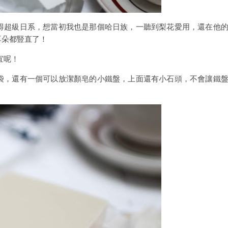
禮盒時覺得超級日系，想當初我也是那個哈日族，一聽到梨花愛用，還在他
耳朵都豎直了！
宜呢！
皂的麻布袋，還有一個可以放潔顏皂的小鐵盤，上面還有小石頭，不會讓鐵