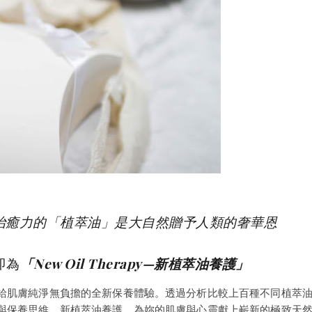
治癒力的「植萃油」是大自然贈予人類的奢華恩
念即為
「New Oil Therapy—新植萃油養護」
給肌膚純淨無負擔的全新保養體驗。透過分析比較上百種不同植萃
與保養思維。新植萃油養護，為妳的肌膚與心靈獻上嶄新的極致天