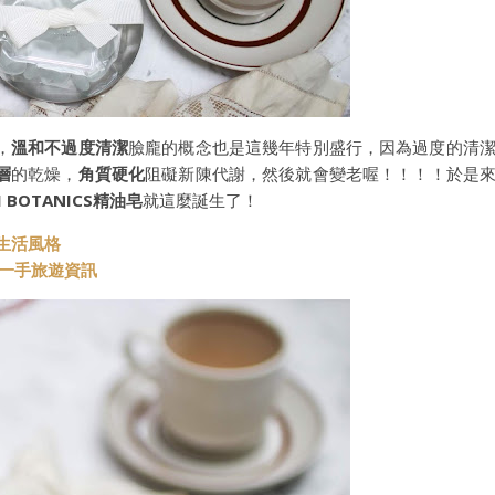
，
溫和不過度清潔
臉龐的概念也是這幾年特別盛行，因為過度的清
層
的乾燥，
角質硬化
阻礙新陳代謝，然後就會變老喔！！！！於是
KI BOTANICS精油皂
就這麼誕生了！
與生活風格
t 第一手旅遊資訊