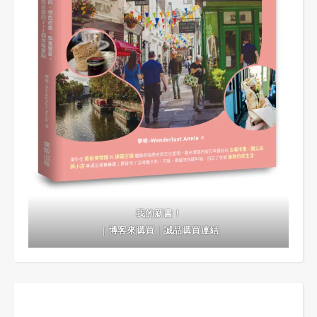
我的新書！
｜
博客來購買
｜
誠品購買連結