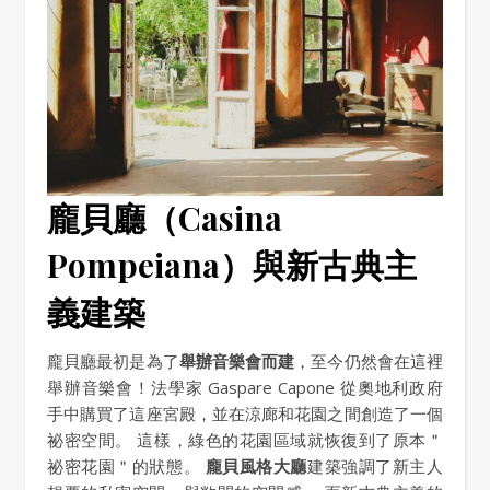
龐貝廳（Casina
Pompeiana）與新古典主
義建築
龐貝廳最初是為了
舉辦音樂會而建
，至今仍然會在這裡
舉辦音樂會！法學家 Gaspare Capone 從奧地利政府
手中購買了這座宮殿，並在涼廊和花園之間創造了一個
祕密空間。 這樣，綠色的花園區域就恢復到了原本＂
祕密花園＂的狀態。
龐貝風格大廳
建築強調了新主人