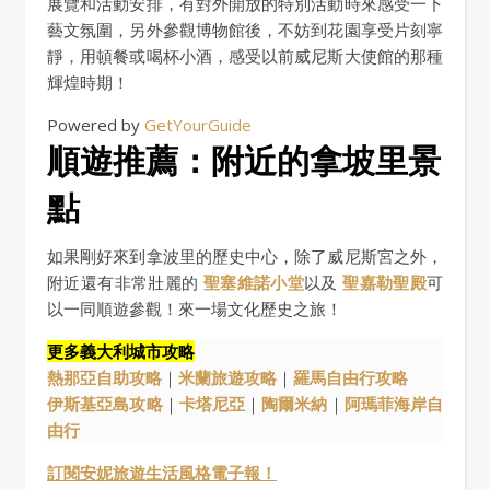
展覽和活動安排，有對外開放的特別活動時來感受一下
藝文氛圍，另外參觀博物館後，不妨到花園享受片刻寧
靜，用頓餐或喝杯小酒，感受以前威尼斯大使館的那種
輝煌時期！
Powered by
GetYourGuide
順遊推薦：附近的拿坡里景
點
如果剛好來到拿波里的歷史中心，除了威尼斯宮之外，
附近還有非常壯麗的
聖塞維諾小堂
以及
聖嘉勒聖殿
可
以一同順遊參觀！來一場文化歷史之旅！
更多義大利城市攻略
熱那亞自助攻略
｜
米蘭旅遊攻略
｜
羅馬自由行攻略
伊斯基亞島攻略
｜
卡塔尼亞
｜
陶爾米納
｜
阿瑪菲海岸自
由行
訂閱安妮旅遊生活風格電子報！