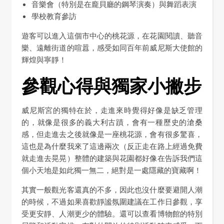
音樂會（特別是在龐貝廳的鋼琴演奏）與舞蹈表演
學校教育參訪
遊客可以進入這個市中心的桃花源，在花園閱讀、聽音
樂、遠離街道的喧囂，感受如同百年前威尼斯大使館的
輝煌與寧靜！
參觀心得與獨家小撇步
威尼斯宮的獨特在於，走進來時覺得好像是缺乏管理
的，就像是很多的義大利古蹟，會有一種歷史的滄桑
感，但走進去之後就像是一座桃花源，會有很多驚喜，
這也是為什麼我來了這邊兩次（反正走在路上經過免費
就走進去晃晃）整體的建築與花園都好像在告訴我們這
個小天地是如此獨一無二，絕對是一處隱藏的寶藏啊！
其實一般觀光客還真的不多，因此也沒什麼要避開人潮
的時候，不過如果喜歡靜謐氛圍建議在工作日參觀，享
受更安靜、人潮更少的體驗。還可以查看博物館的特別