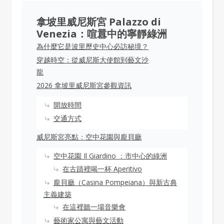
拿坡里威尼斯宮 Palazzo di
Venezia：喧囂中的寧靜綠洲
為什麼它是波里歷史中心必訪秘境？
穿越時空：從威尼斯大使館到藝文沙
龍
2026 拿坡里威尼斯宮參觀資訊
開放時間
交通方式
威尼斯宮亮點：空中花園與龐貝廳
空中花園 Il Giardino ：市中心的綠洲
在古蹟裡喝一杯 Aperitivo
龐貝廳（Casina Pompeiana）與新古典
主義建築
在這裡聽一場音樂會
藝術家公寓與藝文活動