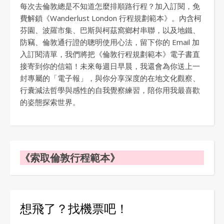
每次去倫敦總是不知道怎麼排順路行程？加入訂閱，免
費解鎖《Wanderlust London 行程規劃範本》。內含柯
芬園、波羅市集、巴斯與柯茲窩鄉村串聯，以及地鐵、
防竊、倫敦通行證的聰明使用心法，留下你的 Email 加
入訂閱清單，我們將把《倫敦行程規劃範本》電子書直
接寄到你的信箱！未來每週日早晨，我還會為你送上一
封專屬的「電子報」，與你分享深度的在地文化觀察、
行囊減法哲學與感性的自我覺察練習，陪你用我最喜歡
的姿態探索世界。
《索取倫敦行程範本》
想飛了？找機票吧！