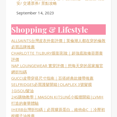
安/ 交通票券/ 景點攻略
Date
September 14, 2023
Shopping & Lifestyle
ALLSAINTS台灣皮衣外套評價｜英倫潮人都在穿的倫敦
必買品牌推薦
CHARLOTTE TILBURY眼影彩妝｜超強底妝修容唇膏
評價
NAP LOUNGEWEAR 實穿評價｜想每天穿的居家服官
網折扣碼
GUCCI皮帶穿搭尺寸指南｜百搭經典款腰帶推薦
SELFRIDGES必買護髮開箱|OLAPLEX 3號髮膜
|GISOU髮油
24S購物教學｜MAISON KITSUNÉ小狐狸開箱|LVMH
打造的奢華體驗
IHERB台灣折扣碼｜必買膠原蛋白，維他命C ｜冷壓初
榨椰子油推薦