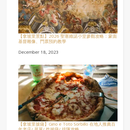
【拿坡里景點】2026 聖塞維諾小堂參觀攻略：蒙面
基督雕像、門票預約教學
Date
December 18, 2023
【拿坡里披薩】Gino e Toto Sorbillo 在地人推薦百
年老店/ 菜單/ 炸披薩/ 排隊攻略