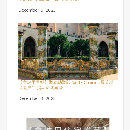
Date
December 5, 2023
【拿坡里景點】聖嘉勒聖殿 Santa Chiara：最美琺
瑯迴廊/ 門票/ 羅馬遺跡
Date
December 3, 2023