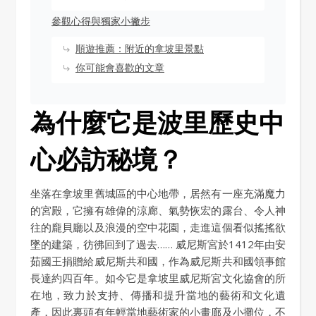
參觀心得與獨家小撇步
順遊推薦：附近的拿坡里景點
你可能會喜歡的文章
為什麼它是波里歷史中
心必訪秘境？
坐落在拿坡里舊城區的中心地帶，居然有一座充滿魔力
的宮殿，它擁有雄偉的涼廊、氣勢恢宏的露台、令人神
往的龐貝廳以及浪漫的空中花園，走進這個看似搖搖欲
墜的建築，彷彿回到了過去…… 威尼斯宮於1412年由安
茹國王捐贈給威尼斯共和國，作為威尼斯共和國領事館
長達約四百年。如今它是拿坡里威尼斯宮文化協會的所
在地，致力於支持、傳播和提升當地的藝術和文化遺
產，因此裏頭有年輕當地藝術家的小畫廊及小攤位，不