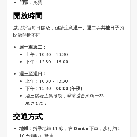
門票
：免費
開放時間
威尼斯宮每日開放，但請注意
週一、週二
與
其他日子
的
閉館時間不同：
週一至週二：
上午：10:30 – 13:30
下午：15:30 –
19:00
週三至週日：
上午：10:30 – 13:30
下午：15:30 –
00:00 (午夜)
週三後晚上開很晚，非常適合來喝一杯
Aperitivo！
交通方式
地鐵：
搭乘地鐵 L1 線，在
Dante
下車，步行約 5-
10 分鐘即可抵達。