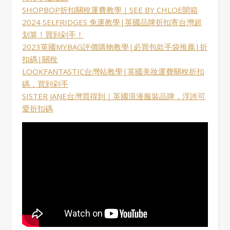
SHOPBOP折扣關稅運費教學｜SEE BY CHLOE開箱
2024 SELFRIDGES 免運教學|英國品牌折扣寄台灣超
划算！買到剁手！
2023英國MYBAG評價購物教學|必買包款手袋推薦|折
扣碼|關稅
LOOKFANTASTIC台灣站教學|英國美妝運費關稅折扣
碼，買到剁手
SISTER JANE台灣買得到｜英國浪漫服裝品牌，浮誇可
愛折扣碼