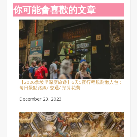
你可能會喜歡的文章
【2026拿坡里深度旅遊】6天5夜行程規劃懶人包：
每日景點路線/ 交通/ 預算花費
Date
December 23, 2023