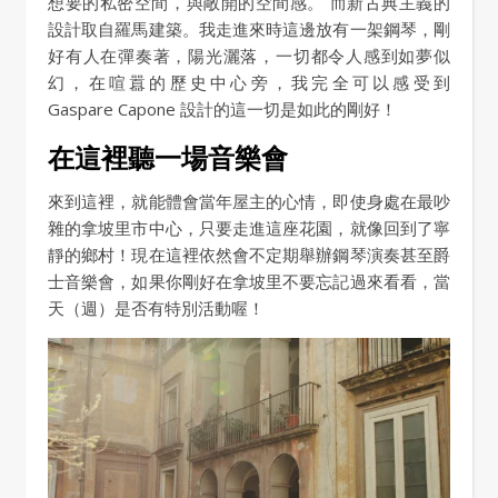
想要的私密空間，與敞開的空間感。 而新古典主義的
設計取自羅馬建築。我走進來時這邊放有一架鋼琴，剛
好有人在彈奏著，陽光灑落，一切都令人感到如夢似
幻，在喧囂的歷史中心旁，我完全可以感受到
Gaspare Capone 設計的這一切是如此的剛好！
在這裡聽一場音樂會
來到這裡，就能體會當年屋主的心情，即使身處在最吵
雜的拿坡里市中心，只要走進這座花園，就像回到了寧
靜的鄉村！現在這裡依然會不定期舉辦鋼琴演奏甚至爵
士音樂會，如果你剛好在拿坡里不要忘記過來看看，當
天（週）是否有特別活動喔！