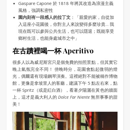
Gaspare Capone 於 1818 年將其改造為浪漫主義
風格，強調私密性
園內刻有一段感人的拉丁文
：「親愛的家，自從加
入這座小花園後，你對主人來說變得多麼珍貴… 我
現在既可以參與公共生活，也可以隱退；既能享受
鄉村生活，也能身處城市之中」
在古蹟裡喝一杯 Aperitivo
很多人以為威尼斯宮只是個免費的拍照景點，但其實它
晚上氣氛完全不同！ 傍晚時分，花園會點起微弱的燈
光，偶爾還有現場鋼琴演奏。這裡絕對不能被稱作博物
館，更像是拿坡里人的客廳，建議下午 5 點左右來，點
一杯 Spritz（或是紅白酒），看著夕陽灑在黃色的牆面
上，這才是義大利人的
Dolce Far Niente
無所事事的甜
美！