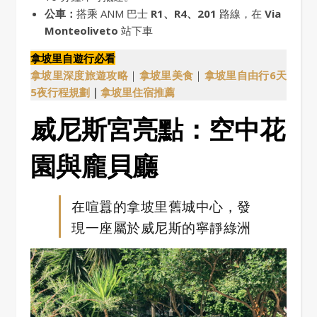
公車：
搭乘 ANM 巴士
R1、R4、201
路線，在
Via
Monteoliveto
站下車
拿坡里自遊行必看
拿坡里深度旅遊攻略
｜
拿坡里美食
｜
拿坡里自由行6天
5夜行程規劃
｜
拿坡里住宿推薦
威尼斯宮亮點：空中花
園與龐貝廳
在喧囂的拿坡里舊城中心，發
現一座屬於威尼斯的寧靜綠洲