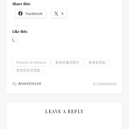
Share this:
Facebook
X
Like this:
Loading…
Palazzo di Venezia
拿坡里威尼斯宮
拿坡里景點
拿坡里私房景點
By
AnnieSinLee
0 Comments
LEAVE A REPLY