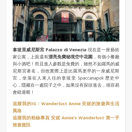
拿坡里威尼斯宮 Palazzo di Venezia
現在是一座藝術
家公寓，上面還有
漂亮免費秘境空中花園
，有個小餐廳
與小酒吧！而且進入參觀是免費的，雖然不如羅馬的威
尼斯宮著名，但他實際上是比羅馬更早的一座威尼斯
宮，坐落在人來人往的拿坡里 Spaccanapoli 歷史中
心，隱藏在一處院子之中，如果沒有探頭進去，很容易
會錯過喔！
追蹤我的IG：Wanderlust Annie 安妮的旅遊與生活
風格
追蹤我的粉絲專頁 安妮 Annie’s Wanderlust 第一手
旅遊資訊