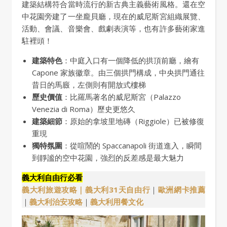
建築結構符合當時流行的新古典主義藝術風格。還在空
中花園旁建了一坐龐貝廳，現在的威尼斯宮組織展覽、
活動、會議、音樂會、戲劇表演等，也有許多藝術家進
駐裡頭！
建築特色
：中庭入口有一個降低的拱頂前廳，繪有
Capone 家族徽章。由三個拱門構成，中央拱門通往
昔日的馬廄，左側則有開放式樓梯
歷史價值
：比羅馬著名的威尼斯宮（Palazzo
Venezia di Roma）歷史更悠久
建築細節
：原始的拿坡里地磚（Riggiole）已被修復
重現
獨特氛圍
：從喧鬧的 Spaccanapoli 街道進入，瞬間
到靜謐的空中花園，強烈的反差感是最大魅力
義大利自由行必看
義大利旅遊攻略｜
義大利31天自由行
｜
歐洲網卡推薦
｜
義大利治安攻略
｜
義大利用餐文化