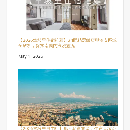
【2026拿坡里住宿推薦】34間精選飯店與治安區域
全解析，探索南義的浪漫靈魂
Date
May 1, 2026
【2026拿坡里自由行】那不勒斯旅遊：住宿區域治