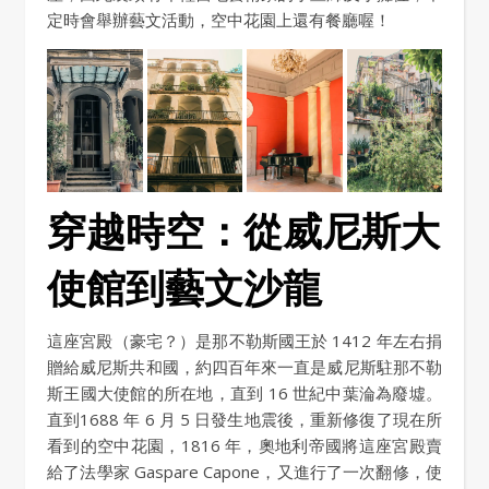
定時會舉辦藝文活動，空中花園上還有餐廳喔！
穿越時空：從威尼斯大
使館到藝文沙龍
這座宮殿（豪宅？）是那不勒斯國王於 1412 年左右捐
贈給威尼斯共和國，約四百年來一直是威尼斯駐那不勒
斯王國大使館的所在地，直到 16 世紀中葉淪為廢墟。
直到1688 年 6 月 5 日發生地震後，重新修復了現在所
看到的空中花園，1816 年，奧地利帝國將這座宮殿賣
給了法學家 Gaspare Capone，又進行了一次翻修，使