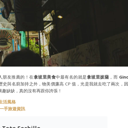
的在地人朋友推薦的！在
拿坡里美食
中最有名的就是
拿坡里披薩
，而
Gin
歷史與名廚加持之外，物美價廉高 CP 值，光是我就去吃了兩次，
興趣缺缺，真的沒有再跟你誇張！
與生活風格
t 第一手旅遊資訊