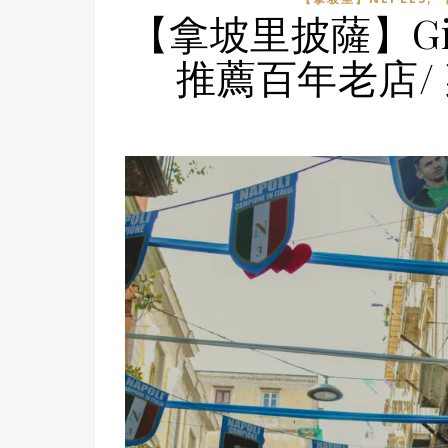
【拿坡里披薩】Gino 
推薦百年老店/ 