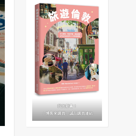
我的新書！
｜
博客來購買
｜
誠品購買連結