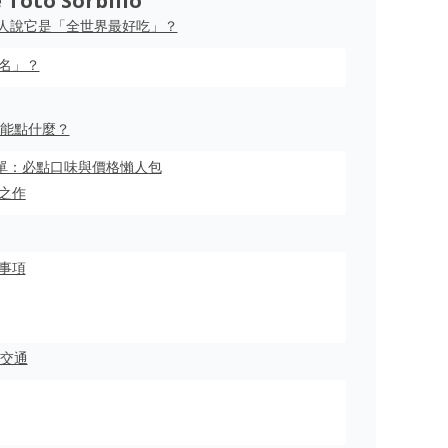
oto Sorbillo
：為何在地人說它是「全世界最好吃」？
名」？
還能點什麼？
6 最新菜單：必點口味與價格懶人包
題之作
事項
訊與交通