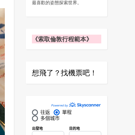
最喜歡的姿態探索世界。
《索取倫敦行程範本》
想飛了？找機票吧！