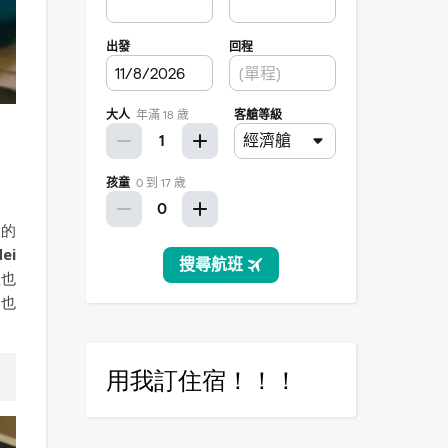
大的
dei
想也
，也
用我訂住宿！！！