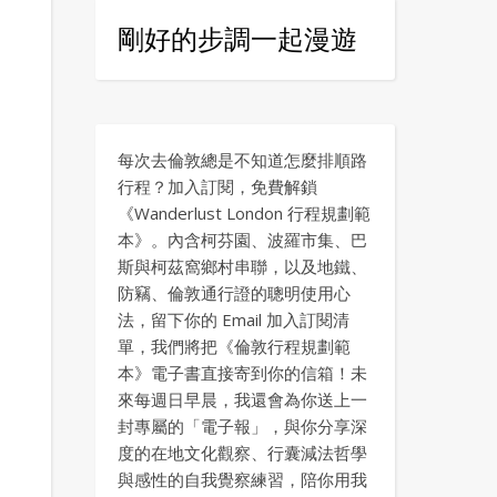
剛好的步調一起漫遊
每次去倫敦總是不知道怎麼排順路
行程？加入訂閱，免費解鎖
《Wanderlust London 行程規劃範
本》。內含柯芬園、波羅市集、巴
斯與柯茲窩鄉村串聯，以及地鐵、
防竊、倫敦通行證的聰明使用心
法，留下你的 Email 加入訂閱清
單，我們將把《倫敦行程規劃範
本》電子書直接寄到你的信箱！未
來每週日早晨，我還會為你送上一
封專屬的「電子報」，與你分享深
度的在地文化觀察、行囊減法哲學
與感性的自我覺察練習，陪你用我