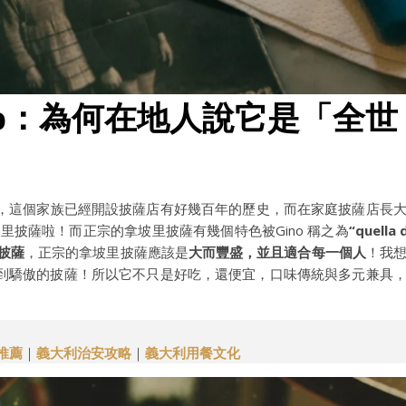
orbillo：為何在地人說它是「全世
老店，這個家族已經開設披薩店有好幾百年的歷史，而在家庭披薩店長
坡里披薩啦！而正宗的拿坡里披薩有幾個特色被Gino 稱之為
“quella 
的披薩
，正宗的拿坡里披薩應該是
大而豐盛，並且適合每一個人
！我
到驕傲的披薩！所以它不只是好吃，還便宜，口味傳統與多元兼具
推薦
｜
義大利治安攻略
｜
義大利用餐文化