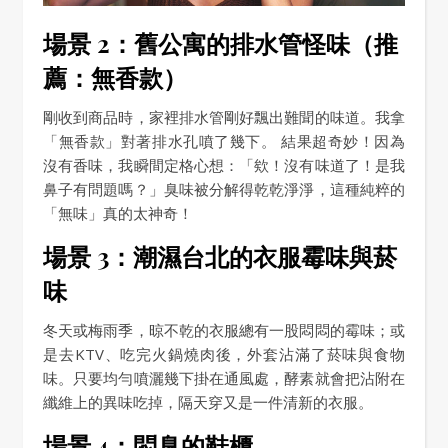
場景 2：舊公寓的排水管怪味（推
薦：無香款）
剛收到商品時，家裡排水管剛好飄出難聞的味道。我拿
「無香款」對著排水孔噴了幾下。 結果超奇妙！因為
沒有香味，我瞬間定格心想：「欸！沒有味道了！是我
鼻子有問題嗎？」臭味被分解得乾乾淨淨，這種純粹的
「無味」真的太神奇！
場景 3：潮濕台北的衣服霉味與菸
味
冬天或梅雨季，晾不乾的衣服總有一股悶悶的霉味；或
是去KTV、吃完火鍋燒肉後，外套沾滿了菸味與食物
味。只要均勻噴灑幾下掛在通風處，酵素就會把沾附在
纖維上的異味吃掉，隔天穿又是一件清新的衣服。
場景 4：悶臭的鞋櫃