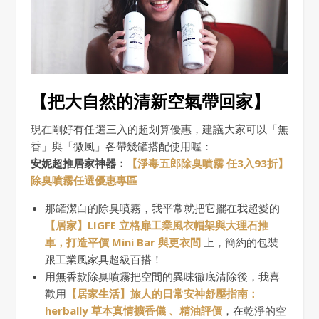
【把大自然的清新空氣帶回家】
現在剛好有任選三入的超划算優惠，建議大家可以「無
香」與「微風」各帶幾罐搭配使用喔：
安妮超推居家神器：
【淨毒五郎
除臭噴霧 任3入93折
】
除臭噴霧任選優惠專區
那罐潔白的除臭噴霧，我平常就把它擺在我超愛的
【居家】LIGFE 立格扉工業風衣帽架與大理石推
車，打造平價 Mini Bar 與更衣間
上，簡約的包裝
跟工業風家具超級百搭！
用無香款除臭噴霧把空間的異味徹底清除後，我喜
歡用
【居家生活】旅人的日常安神舒壓指南：
herbally 草本真情擴香儀 、精油評價
，在乾淨的空