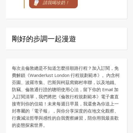
請我喝珍奶！
剛好的步調一起漫遊
每次去倫敦總是不知道怎麼排順路行程？加入訂閱，免
費解鎖《Wanderlust London 行程規劃範本》。內含柯
芬園、波羅市集、巴斯與柯茲窩鄉村串聯，以及地鐵、
防竊、倫敦通行證的聰明使用心法，留下你的 Email 加
入訂閱清單，我們將把《倫敦行程規劃範本》電子書直
接寄到你的信箱！未來每週日早晨，我還會為你送上一
封專屬的「電子報」，與你分享深度的在地文化觀察、
行囊減法哲學與感性的自我覺察練習，陪你用我最喜歡
的姿態探索世界。