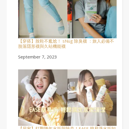
【穿搭】脫鞋不尷尬！ sNug 除臭襪 ：旅人必備不
脫落隱形襪與久站機能襪
Date
September 7, 2023
【居家】打擊陳年水垢與除蟲！EASE 簡易淨水垢卸