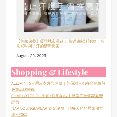
【美妝保養】優雅城市漫遊： 蓓樂膚制汗評價 ，告
別異味與手汗的清新提案
Date
August 25, 2025
Shopping & Lifestyle
ALLSAINTS台灣皮衣外套評價｜英倫潮人都在穿的倫敦
必買品牌推薦
CHARLOTTE TILBURY眼影彩妝｜超強底妝修容唇膏
評價
NAP LOUNGEWEAR 實穿評價｜想每天穿的居家服官
網折扣碼