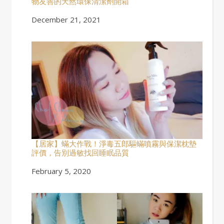
物友善的天然環保清潔劑開箱
Date
December 21, 2021
【居家】蟎大作戰！淨毒五郎驅蟎噴霧與保潔枕墊
評價，告別過敏找回睡眠品質
Date
February 5, 2020