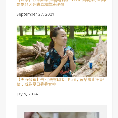
除劑與閃亮防蟲精華液評價
Date
September 27, 2021
【美妝保養】告別濕熱黏膩：Purify 蓓樂膚止汗 評
價，成為夏日香香女神
Date
July 5, 2024