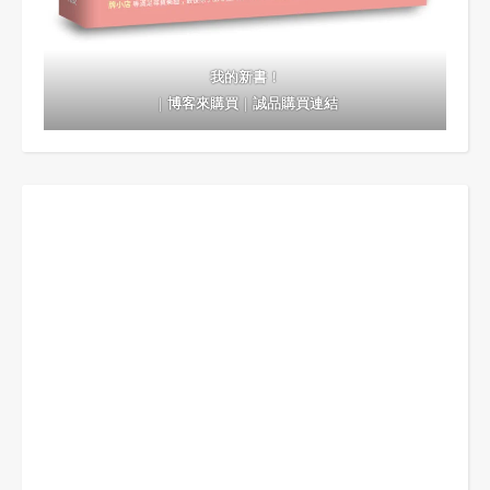
我的新書！
｜
博客來購買
｜
誠品購買連結