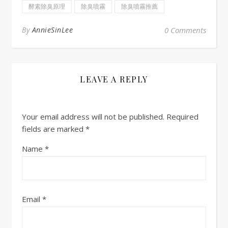
酵素除臭原理
除臭噴霧
除臭噴霧推薦
By
AnnieSinLee
0 Comments
LEAVE A REPLY
Your email address will not be published.
Required
fields are marked
*
Name
*
Email
*