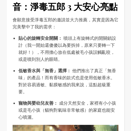
音：淨毒五郎 3 大安心亮點
會願意接受淨毒五郎的邀請並大力推薦，其實是因為它
完美擊中了我的需求：
貼心的旋轉安全開關：
噴頭上有旋轉式的開關鎖設
計（我一開始還傻傻以為要拆掉，原來只要轉一下
就好！），不用擔心放在低處被毛小孩誤觸亂咬，
或是噴到別人的眼睛。
低敏香水與「無香」選擇：
他們推出了真正「無香
味」的產品！而有香味的款式也是使用低敏香水。
對於容易過敏、黏膜敏感的我來說，這點超級重
要。
寵物與嬰幼兒友善：
成分天然安全，家裡有小小孩
或是毛小孩（貓狗對氣味非常敏感）的家庭也能安
心噴灑。