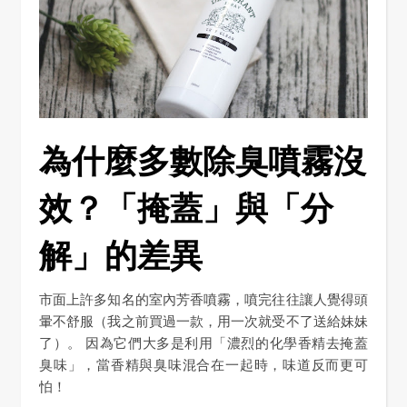
為什麼多數除臭噴霧沒
效？「掩蓋」與「分
解」的差異
市面上許多知名的室內芳香噴霧，噴完往往讓人覺得頭
暈不舒服（我之前買過一款，用一次就受不了送給妹妹
了）。 因為它們大多是利用「濃烈的化學香精去掩蓋
臭味」，當香精與臭味混合在一起時，味道反而更可
怕！