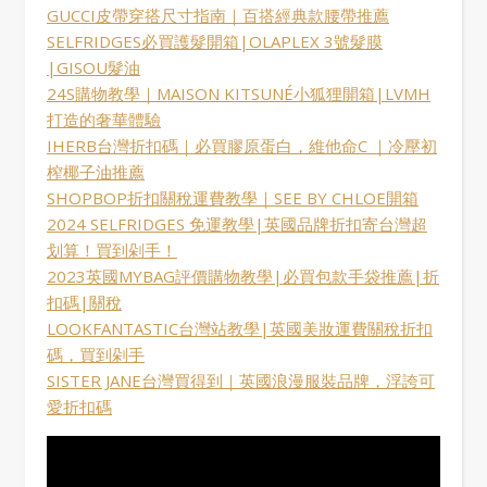
GUCCI皮帶穿搭尺寸指南｜百搭經典款腰帶推薦
SELFRIDGES必買護髮開箱|OLAPLEX 3號髮膜
|GISOU髮油
24S購物教學｜MAISON KITSUNÉ小狐狸開箱|LVMH
打造的奢華體驗
IHERB台灣折扣碼｜必買膠原蛋白，維他命C ｜冷壓初
榨椰子油推薦
SHOPBOP折扣關稅運費教學｜SEE BY CHLOE開箱
2024 SELFRIDGES 免運教學|英國品牌折扣寄台灣超
划算！買到剁手！
2023英國MYBAG評價購物教學|必買包款手袋推薦|折
扣碼|關稅
LOOKFANTASTIC台灣站教學|英國美妝運費關稅折扣
碼，買到剁手
SISTER JANE台灣買得到｜英國浪漫服裝品牌，浮誇可
愛折扣碼