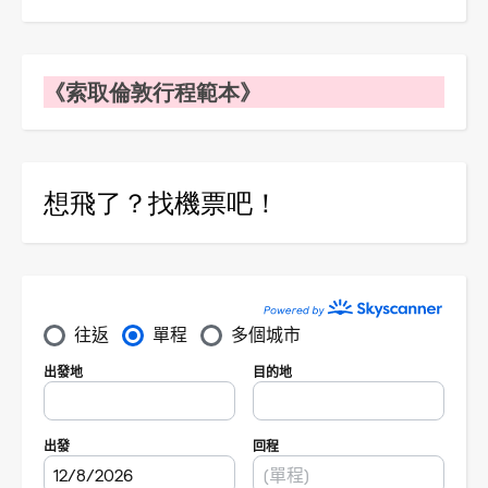
《索取倫敦行程範本》
想飛了？找機票吧！