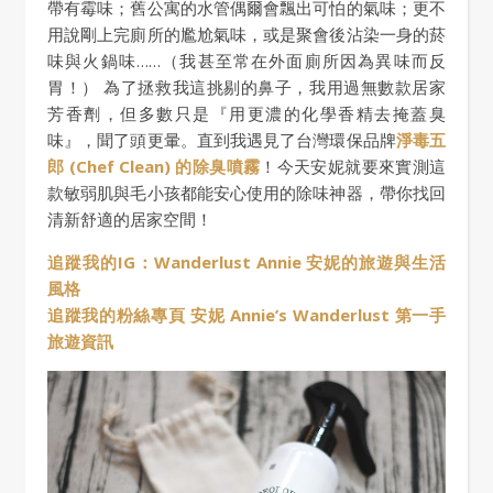
帶有霉味；舊公寓的水管偶爾會飄出可怕的氣味；更不
用說剛上完廁所的尷尬氣味，或是聚會後沾染一身的菸
味與火鍋味……（我甚至常在外面廁所因為異味而反
胃！） 為了拯救我這挑剔的鼻子，我用過無數款居家
芳香劑，但多數只是『用更濃的化學香精去掩蓋臭
味』，聞了頭更暈。直到我遇見了台灣環保品牌
淨毒五
郎 (Chef Clean) 的除臭噴霧
！今天安妮就要來實測這
款敏弱肌與毛小孩都能安心使用的除味神器，帶你找回
清新舒適的居家空間！
追蹤我的IG：Wanderlust Annie 安妮的旅遊與生活
風格
追蹤我的粉絲專頁 安妮 Annie’s Wanderlust 第一手
旅遊資訊