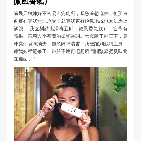
微風香氣）
前幾天妹妹好不容易上完廁所，我急著想進去，但那味
道實在讓我無法承受！就算我家有換氣系統也無法馬上
解決。 我立刻請出淨毒五郎（微風香氣款），它帶有
蘋果、茉莉與小蒼蘭的柔和香調。大概壓了兩三下，臭
味竟然瞬間消失，飄來陣陣清香！我雀躍到戲精上身，
連我妹都驚呆了。終於不用再把廁所門關緊緊把臭味悶
在裡面了！