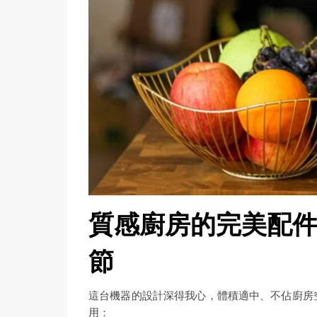
質感廚房的完美配件：Nu
節
這台機器的設計深得我心，體積適中、不佔廚房
用：