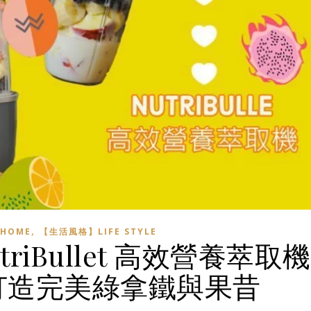
,
HOME
【生活風格】LIFE STYLE
riBullet 高效營養萃取機
打造完美綠拿鐵與果昔