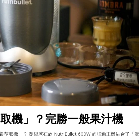
萃取機」？完勝一般果汁機
」？ 關鍵就在於 NutriBullet 600W 的強勁主機結合了「