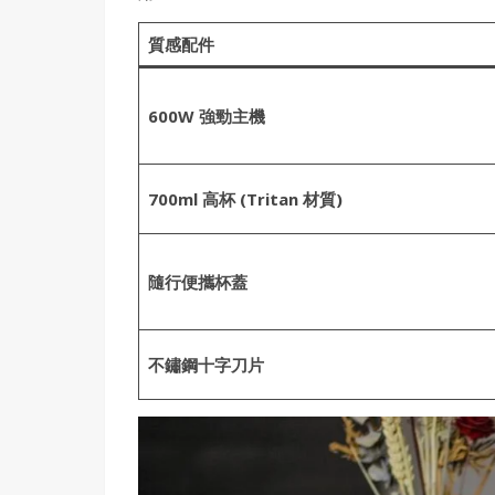
質感配件
600W 強勁主機
700ml 高杯 (Tritan 材質)
隨行便攜杯蓋
不鏽鋼十字刀片