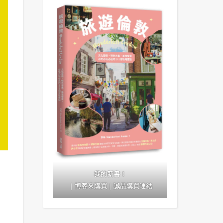
我的新書！
｜
博客來購買
｜
誠品購買連結