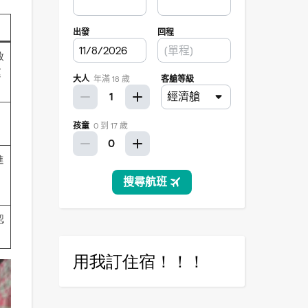
放
運
進
認
用我訂住宿！！！