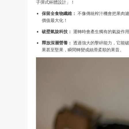
子彈式杯體設計」！
保留全食物纖維：
不像傳統榨汁機會把果肉濾
價值最大化！
破壁氣旋科技：
運轉時會產生獨有的氣旋作用，
釋放深層營養：
透過強大的擊碎能力，它能破
果甚至堅果，瞬間轉變成絲滑柔順的果昔。