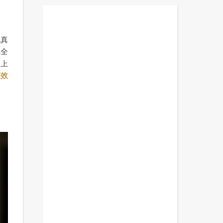
認真
完全
迷上
高效