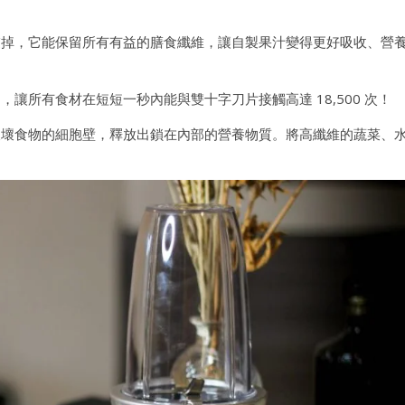
掉，它能保留所有有益的膳食纖維，讓自製果汁變得更好吸收、營
讓所有食材在短短一秒內能與雙十字刀片接觸高達 18,500 次！
壞食物的細胞壁，釋放出鎖在內部的營養物質。將高纖維的蔬菜、