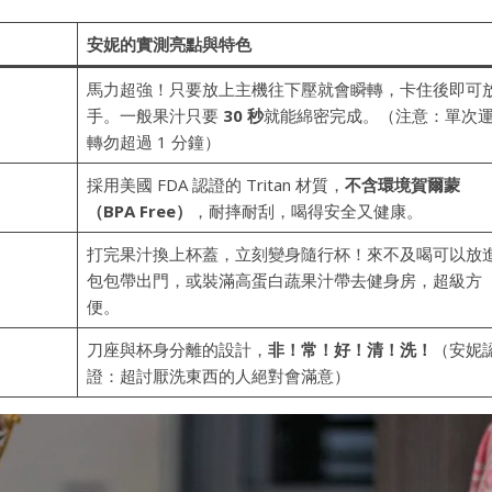
安妮的實測亮點與特色
馬力超強！只要放上主機往下壓就會瞬轉，卡住後即可
手。一般果汁只要
30 秒
就能綿密完成。（注意：單次
轉勿超過 1 分鐘）
採用美國 FDA 認證的 Tritan 材質，
不含環境賀爾蒙
（BPA Free）
，耐摔耐刮，喝得安全又健康。
打完果汁換上杯蓋，立刻變身隨行杯！來不及喝可以放
包包帶出門，或裝滿高蛋白蔬果汁帶去健身房，超級方
便。
刀座與杯身分離的設計，
非！常！好！清！洗！
（安妮
證：超討厭洗東西的人絕對會滿意）