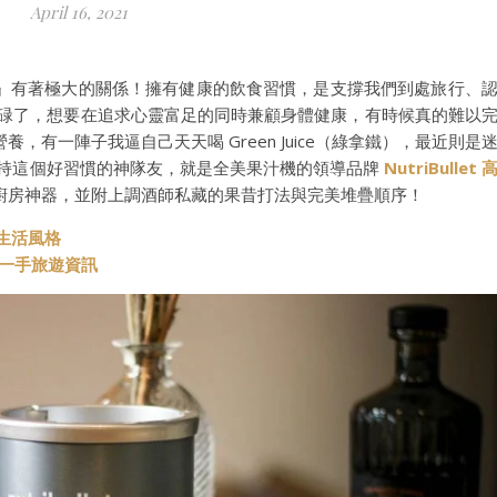
April 16, 2021
』有著極大的關係！擁有健康的飲食習慣，是支撐我們到處旅行、
忙碌了，想要在追求心靈富足的同時兼顧身體健康，有時候真的難以
有一陣子我逼自己天天喝 Green Juice（綠拿鐵），最近則是
堅持這個好習慣的神隊友，就是全美果汁機的領導品牌
NutriBullet 
廚房神器，並附上調酒師私藏的果昔打法與完美堆疊順序！
與生活風格
t 第一手旅遊資訊