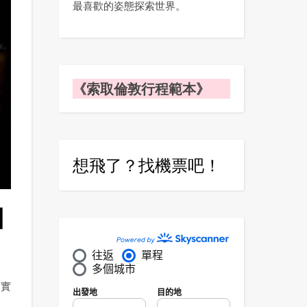
最喜歡的姿態探索世界。
《索取倫敦行程範本》
想飛了？找機票吧！
細
常實