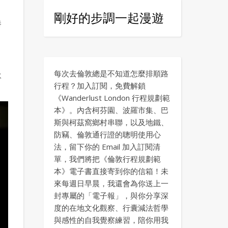
剛好的步調一起漫遊
養
每次去倫敦總是不知道怎麼排順路
水
行程？加入訂閱，免費解鎖
《Wanderlust London 行程規劃範
本》。內含柯芬園、波羅市集、巴
斯與柯茲窩鄉村串聯，以及地鐵、
防竊、倫敦通行證的聰明使用心
法，留下你的 Email 加入訂閱清
單，我們將把《倫敦行程規劃範
本》電子書直接寄到你的信箱！未
來每週日早晨，我還會為你送上一
封專屬的「電子報」，與你分享深
度的在地文化觀察、行囊減法哲學
與感性的自我覺察練習，陪你用我