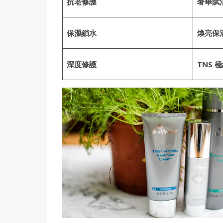
抗老修護
奢華賦
保濕鎖水
煥亮保
深度修護
TNS 