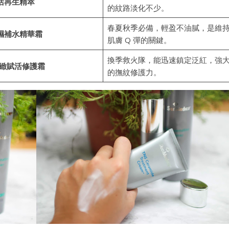
活再生精萃
的紋路淡化不少。
春夏秋季必備，輕盈不油膩，是維
濕補水精華霜
肌膚 Q 彈的關鍵。
換季救火隊，能迅速鎮定泛紅，強
極緻賦活修護霜
的撫紋修護力。