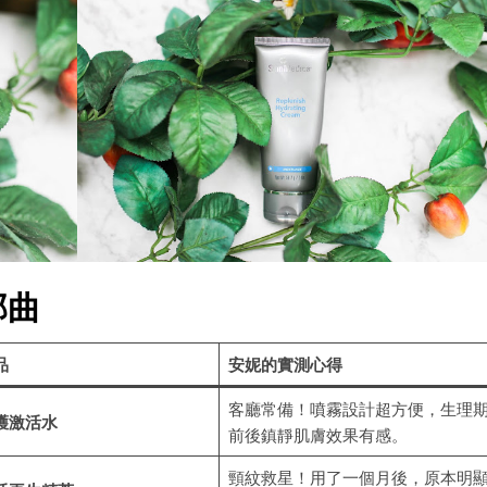
部曲
品
安妮的實測心得
客廳常備！噴霧設計超方便，生理
護激活水
前後鎮靜肌膚效果有感。
頸紋救星！用了一個月後，原本明