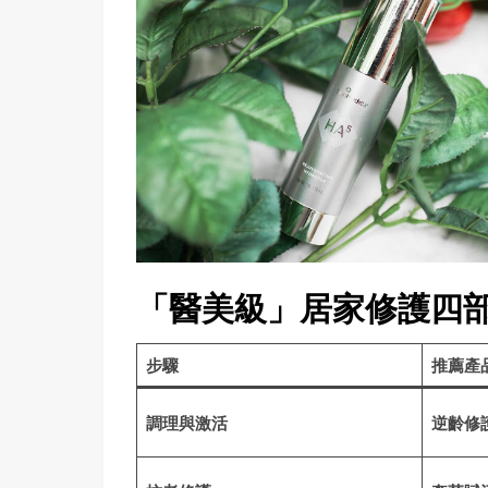
「醫美級」居家修護四
步驟
推薦產
調理與激活
逆齡修