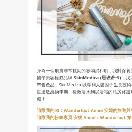
身為一個肌膚非常挑剔的敏弱混和肌，我對保養
醫學美容權威品牌
SkinMedica (思玫蒂卡)
，我
市售產品，SkinMedica 以專利人體因子
度過敏感換季期、從激活水到賦活霜的私房修護
藏！
追蹤我的IG：Wanderlust Annie 安妮的旅遊
追蹤我的粉絲專頁 安妮 Annie’s Wanderlus