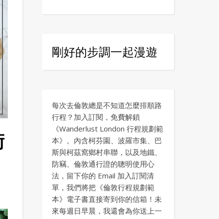
剛好的步調一起漫遊
每次去倫敦總是不知道怎麼排順路
行程？加入訂閱，免費解鎖
《Wanderlust London 行程規劃範
術
本》。內含柯芬園、波羅市集、巴
斯與柯茲窩鄉村串聯，以及地鐵、
防竊、倫敦通行證的聰明使用心
法，留下你的 Email 加入訂閱清
單，我們將把《倫敦行程規劃範
本》電子書直接寄到你的信箱！未
來每週日早晨，我還會為你送上一