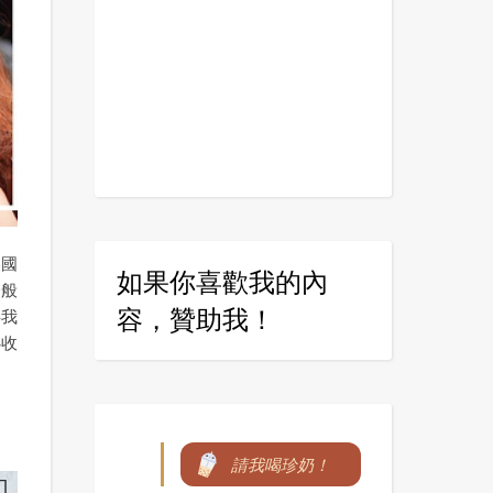
美國
如果你喜歡我的內
一般
容，贊助我！
伴我
必收
請我喝珍奶！