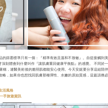
品的篩選標準只有一個：『精準有效且溫和不致敏』。自從接觸到
才深刻體會到什麼叫作『讓肌膚重回健康平衡點』的感覺。 不同於
生長技術著稱，連醫美術後的脆弱肌都能安心使用。今天安妮要分享這組陪
攻略，如果你也想找回肌膚那種彈性、水嫩的原始質感，這篇請務
與生活風格
t 第一手旅遊資訊