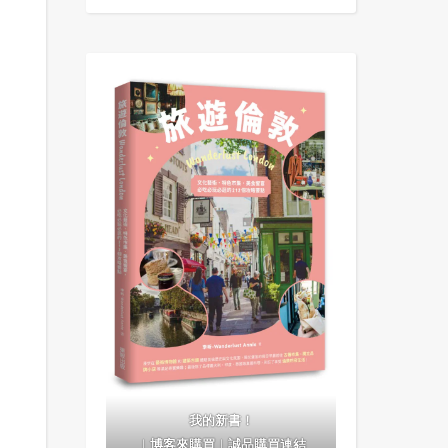
我的新書！
｜
博客來購買
｜
誠品購買連結