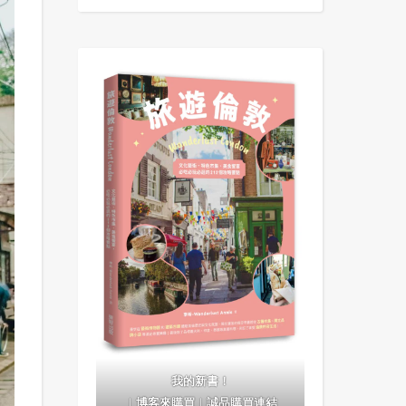
我的新書！
｜
博客來購買
｜
誠品購買連結