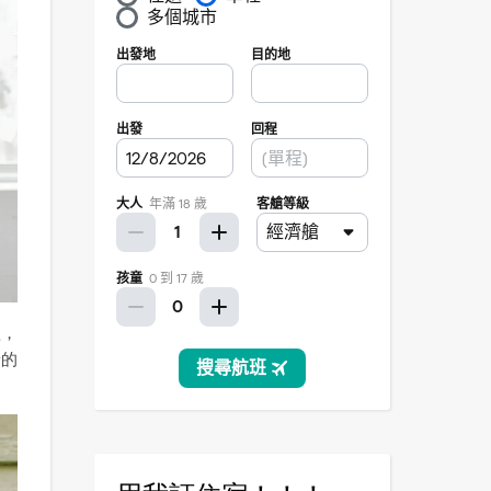
短，
景的