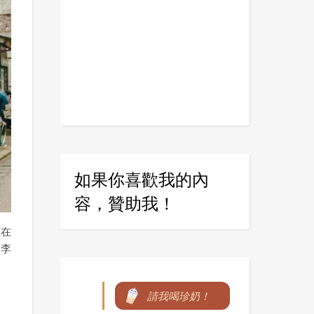
如果你喜歡我的內
容，贊助我！
是在
（李
請我喝珍奶！