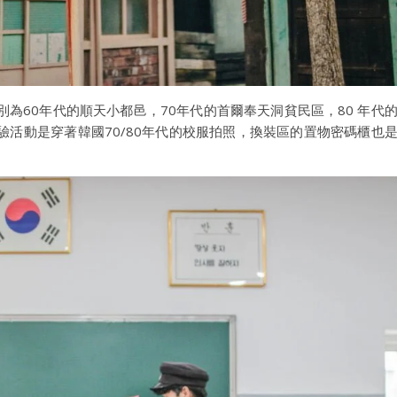
為60年代的順天小都邑，70年代的首爾奉天洞貧民區，80 年代
活動是穿著韓國70/80年代的校服拍照，換裝區的置物密碼櫃也