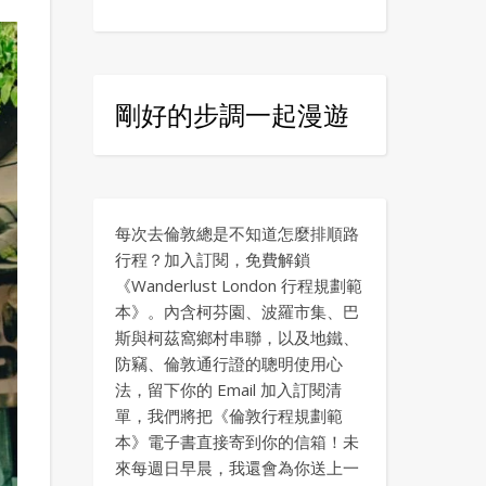
剛好的步調一起漫遊
每次去倫敦總是不知道怎麼排順路
行程？加入訂閱，免費解鎖
《Wanderlust London 行程規劃範
本》。內含柯芬園、波羅市集、巴
斯與柯茲窩鄉村串聯，以及地鐵、
防竊、倫敦通行證的聰明使用心
法，留下你的 Email 加入訂閱清
單，我們將把《倫敦行程規劃範
本》電子書直接寄到你的信箱！未
來每週日早晨，我還會為你送上一