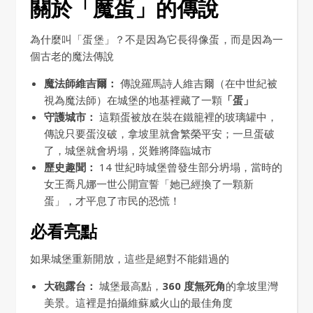
關於「魔蛋」的傳說
為什麼叫「蛋堡」？不是因為它長得像蛋，而是因為一
個古老的魔法傳說
魔法師維吉爾：
傳說羅馬詩人維吉爾（在中世紀被
視為魔法師）在城堡的地基裡藏了一顆
「蛋」
守護城市：
這顆蛋被放在裝在鐵籠裡的玻璃罐中，
傳說只要蛋沒破，拿坡里就會繁榮平安；一旦蛋破
了，城堡就會坍塌，災難將降臨城市
歷史趣聞：
14 世紀時城堡曾發生部分坍塌，當時的
女王喬凡娜一世公開宣誓「她已經換了一顆新
蛋」，才平息了市民的恐慌！
必看亮點
如果城堡重新開放，這些是絕對不能錯過的
大砲露台：
城堡最高點，
360 度無死角
的拿坡里灣
美景。這裡是拍攝維蘇威火山的最佳角度