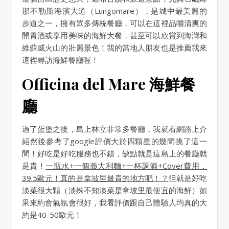
那不勒斯海濱大道（Lungomare），是城中最美麗的
步道之一，擁有眾多傳統餐廳，可以在這裡品嚐清爽的
開胃酒或享用美味的海鮮大餐，甚至可以欣賞到海灣和
維蘇威火山的壯麗景色！我的當地人朋友也是推薦我來
這裡尋訪海鮮餐廳喔！
Officina del Mare 海鮮餐
廳
過了蛋堡之後，島上林立非常多餐廳，我就看網路上介
紹然後參考了google評價大於四顆星的幾間挑了這一
間！好吃是好吃服務也不錯，缺點就是這島上的餐廳就
是貴！
一瓶水+一個義大利麵+一杯調酒+Cover費用，
39.5歐元！真的是拿坡里最貴的地方吧！？
但就是好吃
淡菜很大顆（淡殊不知淡菜是拿坡里最便宜的海鮮）如
果來約會氣氛會很好，我看評價跟自己體驗人均真的大
約是40-50歐元！