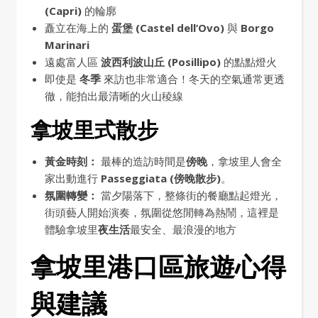
(Capri)
的輪廓
矗立在海上的
蛋堡 (Castel dell’Ovo)
與
Borgo
Marinari
遠處富人區
波西利波山丘 (Posillipo)
的點點燈火
即使是
冬季
來訪也非常適合！冬天的空氣通常更透
徹，能拍出最清晰的火山稜線
拿坡里式散步
黃金時刻：
最棒的造訪時間是
傍晚
，拿坡里人會全
家出動進行
Passeggiata (傍晚散步)
。
氛圍轉變：
當夕陽落下，整條街的餐廳點起燈光，
街頭藝人開始演奏，氛圍從悠閒轉為熱鬧，這裡是
體驗拿坡里
夜生活
最安全、最浪漫的地方
拿坡里港口區旅遊心得
與建議