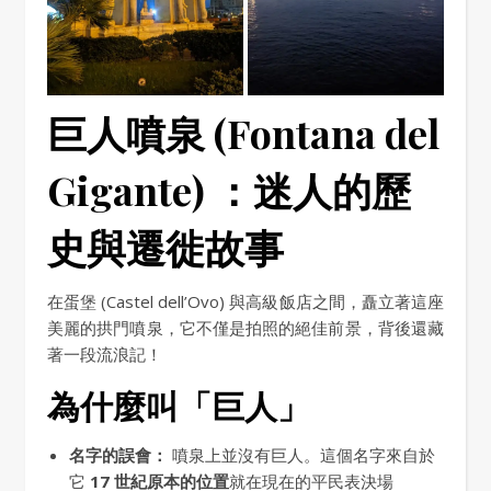
巨人噴泉 (Fontana del
Gigante) ：迷人的歷
史與遷徙故事
在蛋堡 (Castel dell’Ovo) 與高級飯店之間，矗立著這座
美麗的拱門噴泉，它不僅是拍照的絕佳前景，背後還藏
著一段流浪記！
為什麼叫「巨人」
名字的誤會：
噴泉上並沒有巨人。這個名字來自於
它
17 世紀原本的位置
就在現在的平民表決場