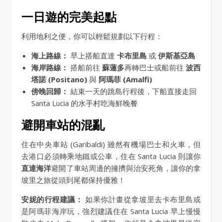
一日遊的完美起點
利用地利之便，你可以輕鬆規劃以下行程：
海上路線：
早上搭船直達
卡布里島
或
伊斯基亞島
海岸路線：
搭船前往
蘇蓮多
再轉巴士或船前往
波西
塔諾 (Positano)
與
阿瑪菲 (Amalfi)
傍晚回歸：
結束一天的跳島行程後，下船直接走回
Santa Lucia 的水手村吃海鮮晚餐
避開車站的混亂
住在中央車站 (Garibaldi) 雖然有機場巴士和火車，但
去港口必須轉乘地鐵或公車，住在 Santa Lucia 則讓你
直達海洋
避開了車站周邊的擁擠與治安死角，讓你的拿
坡里之旅從頭到尾都保持優雅！
安妮的行程建議：
如果你計畫從拿坡里去卡布里島或
是阿瑪菲海岸玩，強烈建議住在 Santa Lucia 早上慢慢