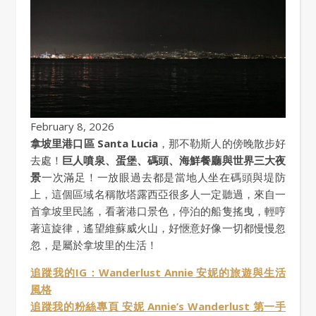
February 8, 2026
拿坡里港口區 Santa Lucia
，那不勒斯人的傍晚散步好
去處！
巨人噴泉、蛋堡、碼頭、海鮮餐廳與世界三大夜
景
一次滿足！一放眼過去都是當地人坐在碼頭與堤防
上，這個區域名稱散塔露西亞很多人一定聽過，來自一
首拿坡里民謠，看著港口景色，停泊的船隻搖曳，輕哼
著這旋律，遙望維蘇威火山，好愜意好像一切都慢慢忽
忽，是屬於拿坡里的生活！
追蹤我的IG：Wanderlust Annie 安妮的旅遊與生活
風格
追蹤我的粉絲專頁 安妮 Annie’s Wanderlust 第一手