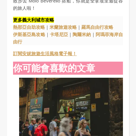
散步去 Molo Beverello 搭船，你就是全拿坡里最從容
的旅人啦！
更多義大利城市攻略
熱那亞自助攻略
｜
米蘭旅遊攻略
｜
羅馬自由行攻略
伊斯基亞島攻略
｜
卡塔尼亞
｜
陶爾米納
｜
阿瑪菲海岸自
由行
訂閱安妮旅遊生活風格電子報！
你可能會喜歡的文章