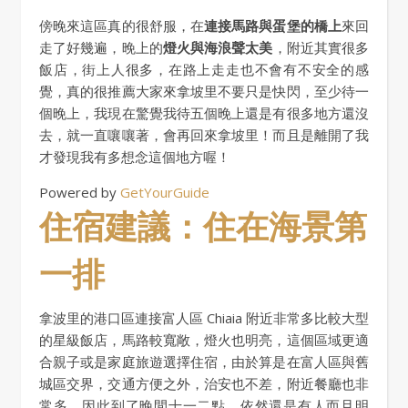
傍晚來這區真的很舒服，在
連接馬路與蛋堡的橋上
來回
走了好幾遍，晚上的
燈火與海浪聲太美
，附近其實很多
飯店，街上人很多，在路上走走也不會有不安全的感
覺，真的很推薦大家來拿坡里不要只是快閃，至少待一
個晚上，我現在驚覺我待五個晚上還是有很多地方還沒
去，就一直嚷嚷著，會再回來拿坡里！而且是離開了我
才發現我有多想念這個地方喔！
Powered by
GetYourGuide
住宿建議：住在海景第
一排
拿波里的港口區連接富人區 Chiaia 附近非常多比較大型
的星級飯店，馬路較寬敞，燈火也明亮，這個區域更適
合親子或是家庭旅遊選擇住宿，由於算是在富人區與舊
城區交界，交通方便之外，治安也不差，附近餐廳也非
常多，因此到了晚間十一二點，依然還是有人而且明