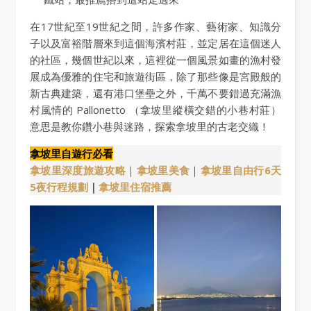
在17世紀至19世紀之間，許多作家、藝術家、知識分
子以及富裕階層來到這個海濱村莊，並定居在這個迷人
的社區，幾個世紀以來，這裡從一個風景如畫的漁村發
展成為優雅的住宅和旅遊街區，除了那些像是宮殿般的
新古典建築，還有港口堡壘之外，千萬不要錯過充滿漁
村風情的 Pallonetto （拿坡里縱橫交錯的小巷村莊）
意思是教你鑽小巷與迷路，探索拿坡里的古老交織！
拿坡里自遊行必看
拿坡里深度旅遊攻略
｜
拿坡里美食
｜
拿坡里自由行6天
5夜行程規劃
｜
拿坡里住宿推薦