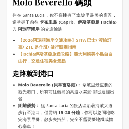
Molo Beverello 碼頭
住在 Santa Lucia，你不僅擁有了拿坡里最美的窗景，
還掌握了前往
卡布里島 (Capri)
、
伊斯基亞島 (Ischia)
與
阿瑪菲海岸
的交通鑰匙
【2026阿瑪菲海岸交通攻略】SITA 巴士/ 渡輪訂
票/ ZTL 是什麼/ 健行跟團指南
【Ischia伊斯基亞旅遊攻略】義大利絕美小島自自
由行，交通住宿美食景點
走路就到港口
Molo Beverello (貝韋雷洛港)：
拿坡里最重要的
觀光港口，所有前往離島的高速水翼船 都從這裡出
發
距離優勢：
從 Santa Lucia 的飯店區沿著海濱大道
步行至港口，僅需約
15-20 分鐘
，你可以悠閒地吃
完海景早餐，散步去搭船，完全不需要擠地鐵或擔
心塞車！