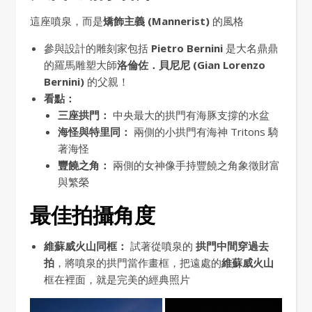
這座噴泉，而是
矯飾主義 (Mannerist)
的風格
參與設計的雕刻家包括
Pietro Bernini
是大名鼎鼎
的羅馬雕塑大師
洛倫佐．貝尼尼 (Gian Lorenzo
Bernini)
的父親！
看點：
三座拱門：
中央最大的拱門有海豚支撐的水盆
海怪與特里同：
兩側的小拱門有海神 Tritons 騎
著海怪
豐饒之角：
兩側的女神像手持豐饒之角象徵財富
與繁榮
最佳拍攝角度
維蘇威火山同框：
試著從噴泉的
拱門中間穿過去
拍
，將噴泉的拱門當作畫框，把遠處的
維蘇威火山
框在裡面，就是完美的經典照片