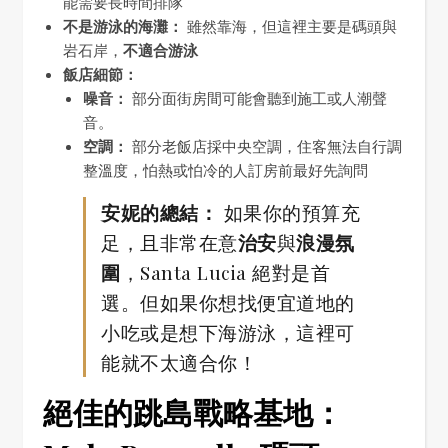
能需要長時間排隊
不是游泳的海灘：
雖然靠海，但這裡主要是碼頭與
岩石岸，
不適合游泳
飯店細節：
噪音：
部分面街房間可能會聽到施工或人潮聲
音。
空調：
部分老飯店採中央空調，住客無法自行調
整溫度，怕熱或怕冷的人訂房前最好先詢問
安妮的總結：
如果你的預算充
足，且非常在意
治安
與
浪漫氛
圍
，Santa Lucia 絕對是首
選。但如果你想找便宜道地的
小吃或是想下海游泳，這裡可
能就不太適合你！
絕佳的跳島戰略基地：