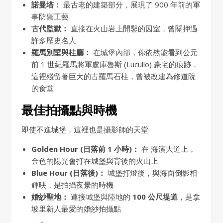
諾曼塔：
最古老的建築部分，展現了 900 年前的軍
事防禦工藝
古代監獄：
直接在火山岩上開鑿的囚室，曾關押過
許多歷史名人
羅馬別墅與柱廳：
在城堡內部，你依然能看到公元
前 1 世紀羅馬將軍盧庫魯斯 (Lucullo) 豪宅的痕跡，
這裡殘留著巨大的古羅馬石柱，曾被改建為修道院
的食堂
最佳拍攝點與時機
即使不進城堡，這裡也是攝影師的天堂
Golden Hour (日落前 1 小時)：
在 海濱大道上，
金色的陽光會打在城堡與背後的火山上
Blue Hour (日落後)：
城堡打燈後，與海面倒影相
輝映，是拍攝夜景的時機
婚紗聖地：
連接城堡與陸地的
100 公尺堤道
，是拿
坡里新人最愛的婚紗拍攝點