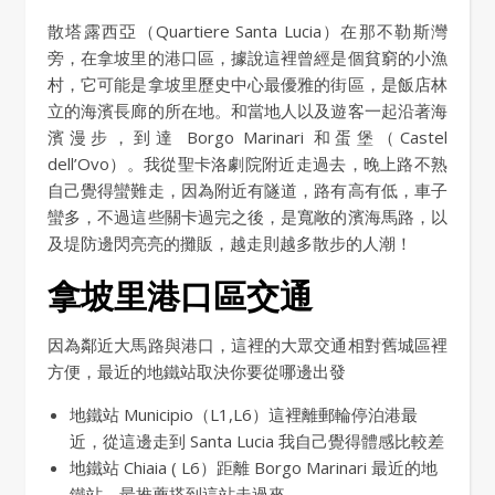
散塔露西亞（Quartiere Santa Lucia）在那不勒斯灣
旁，在拿坡里的港口區，據說這裡曾經是個貧窮的小漁
村，它可能是拿坡里歷史中心最優雅的街區，是飯店林
立的海濱長廊的所在地。和當地人以及遊客一起沿著海
濱漫步，到達 Borgo Marinari 和蛋堡（Castel
dell’Ovo）。我從聖卡洛劇院附近走過去，晚上路不熟
自己覺得蠻難走，因為附近有隧道，路有高有低，車子
蠻多，不過這些關卡過完之後，是寬敞的濱海馬路，以
及堤防邊閃亮亮的攤販，越走則越多散步的人潮！
拿坡里港口區交通
因為鄰近大馬路與港口，這裡的大眾交通相對舊城區裡
方便，最近的地鐵站取決你要從哪邊出發
地鐵站 Municipio（L1,L6）這裡離郵輪停泊港最
近，從這邊走到 Santa Lucia 我自己覺得體感比較差
地鐵站 Chiaia ( L6）距離 Borgo Marinari 最近的地
鐵站，最推薦搭到這站走過來