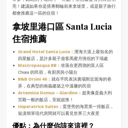
亮！建議如果你是搭乘郵輪前來拿坡里，或是親子旅行
都會推薦這一區的住宿！
拿坡里港口區 Santa Lucia
住宿推薦
Grand Hotel Santa Lucia
：濱海大道上最知名的
四星飯店，是許多親子遊客禹蜜月情侶的下塌處
Mastropasqua BB
：坐落在更西側的富人區
Chiaia 的民宿，有廚房與小陽台
B&B Orsini 46
：就在平民表決廣場附近面海的巷
弄，在典型的南義建築之中溫馨的民宿
Artemisia Domus – Giardino
：超美像是義大利
宮殿一般的飯店，安妮超推！
Imperatrice Suites
：蛋堡旁的海景第一排飯店，
裝潢簡單現代房間就可以看見世界三大夜景
優點：為什麼你該來這裡？