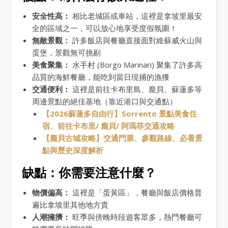
安全性高：
相比老城區或車站，這裡是拿坡里最安
全的區域之一，可以放心地享受度假氛圍！
無敵景觀：
許多飯店與餐廳直接面對維蘇威火山與
蛋堡，景觀無可挑剔
美食聚集：
水手村 (Borgo Marinari) 聚集了許多高
品質的海鮮餐廳，能吃到當日現捕的漁獲
交通便利：
這裡是前往卡布里島、龐貝、蘇蓮多等
周邊景點的絕佳基地（靠近港口與交通點）
【2026蘇蓮多自由行】Sorrento 景點美食住
宿、前往卡布里/ 龐貝/ 阿瑪菲交通攻略
【龐貝古城攻略】交通門票、參觀路線、必看景
點與歷史深度解析
缺點：你需要注意什麼？
物價偏高：
這裡是「蛋黃區」，餐廳與飯店價格普
遍比拿坡里其他地方貴
人潮擁擠：
旺季與傍晚時段遊客眾多，熱門餐廳可