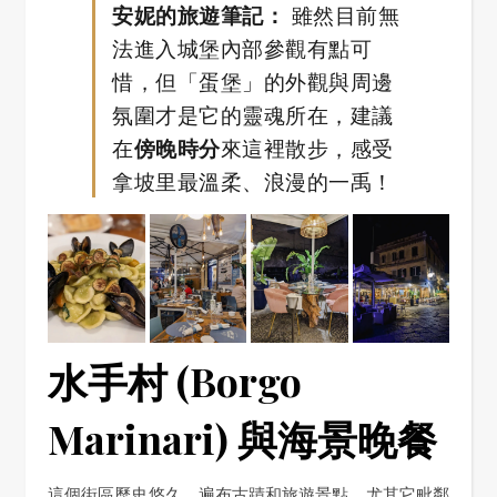
安妮的旅遊筆記：
雖然目前無
法進入城堡內部參觀有點可
惜，但「蛋堡」的外觀與周邊
氛圍才是它的靈魂所在，建議
在
傍晚時分
來這裡散步，感受
拿坡里最溫柔、浪漫的一禹！
水手村 (Borgo
Marinari) 與海景晚餐
這個街區歷史悠久，遍布古蹟和旅遊景點，尤其它毗鄰