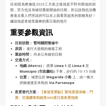
目前因為整修從2023三月底之後就是不對外開放的狀
態，官方也沒有確切重新開放的日期，所以說我也沒機
會進去看人們所說的可以在上面看景超美的那種美好！
據說他是拿坡里最棒的看日落的地方
重要參觀資訊
目前狀態：
暫時關閉整修中
原因：
進行大規模的修復工程
重啟時間：
尚未公布確切日期
交通方式：
地鐵 (Metro)：
搭乘
Linea 1
或
Linea 6
至
Municipio (市政廳站)
下車，步行約 10-15 分鐘
位置：
城堡位於
Megaride 小島
上，由一條大
拱橋連接至本島的
Via Partenope
夜景替代方案
：
【拿坡里景點】聖埃莫堡攻略：門
票、交通纜車與絕美360度日落夜景指南