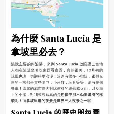
為什麼 Santa Lucia 是
拿坡里必去？
跳脫主要的停泊港，來到
Santa Lucia
放眼望去當地
人都在這邊坐著吃東西看夜景，真的很美，10月初的
涼風也讓一切顯得更浪漫！沿途有很多小攤販，跟觀光
區的一樣都是賣些圍巾，小吊飾，玩具等等，還有幾個
餐車！遠處的城市燈火對比依稀的維蘇威火山，以及海
上的小船，對我來說這真的是
想像中那不勒斯港灣的樣
貌
呢！而
拿坡里港的夜景是世界三大夜景之一
喔！
Santa Lucia 的歷史與氛圍