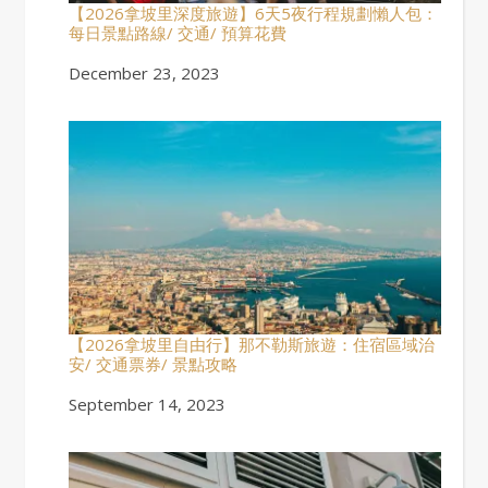
【2026拿坡里深度旅遊】6天5夜行程規劃懶人包：
每日景點路線/ 交通/ 預算花費
Date
December 23, 2023
【2026拿坡里自由行】那不勒斯旅遊：住宿區域治
安/ 交通票券/ 景點攻略
Date
September 14, 2023