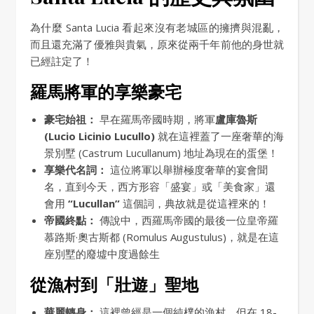
為什麼 Santa Lucia 看起來沒有老城區的擁擠與混亂，
而且還充滿了優雅與貴氣，原來從兩千年前他的身世就
已經註定了！
羅馬將軍的享樂豪宅
豪宅始祖：
早在羅馬帝國時期，將軍
盧庫魯斯
(Lucio Licinio Lucullo)
就在這裡蓋了一座奢華的海
景別墅 (Castrum Lucullanum) 地址為現在的蛋堡！
享樂代名詞：
這位將軍以舉辦極度奢華的宴會聞
名，直到今天，西方形容「盛宴」或「美食家」還
會用
“Lucullan”
這個詞，典故就是從這裡來的！
帝國終點：
傳說中，西羅馬帝國的最後一位皇帝羅
慕路斯·奧古斯都 (Romulus Augustulus)，就是在這
座別墅的廢墟中度過餘生
從漁村到「壯遊」聖地
華麗轉身：
這裡曾經是一個純樸的漁村，但在 18-