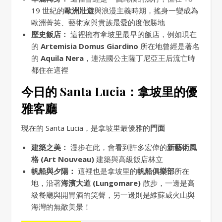
19 世紀的
歐洲壯遊
與浪漫主義時期，搖身一變成為
歐洲菁英、藝術家與貴族最愛的度假勝地
歷史飯店：
這裡擁有拿坡里最早的飯店，例如現在
的
Artemisia Domus Giardino
所在地曾經是著名
的
Aquila Nera
，連法國公主薩丁尼亞王后流亡時
都住在這裡
今日的 Santa Lucia：拿坡里的優
雅客廳
現在的 Santa Lucia，是拿坡里最優雅的
門面
建築之美：
漫步在此，會看到許多宏偉的
新藝術風
格 (Art Nouveau)
建築與高級飯店林立
帆船與夕陽：
這裡也是拿坡里的
帆船俱樂部
所在
地，沿著
海濱大道 (Lungomare)
散步，一邊是高
級餐廳與開胃酒的笑聲，另一邊則是維蘇威火山與
海灣的無敵美景！