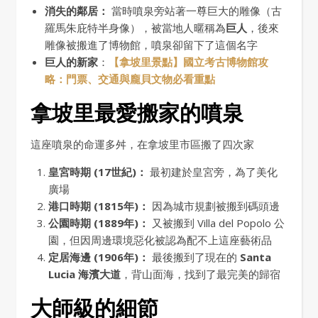
消失的鄰居：
當時噴泉旁站著一尊巨大的雕像（古
羅馬朱庇特半身像），被當地人暱稱為
巨人
，後來
雕像被搬進了博物館，噴泉卻留下了這個名字
巨人的新家
：
【拿坡里景點】國立考古博物館攻
略：門票、交通與龐貝文物必看重點
拿坡里最愛搬家的噴泉
這座噴泉的命運多舛，在拿坡里市區搬了四次家
皇宮時期 (17世紀)：
最初建於皇宮旁，為了美化
廣場
港口時期 (1815年)：
因為城市規劃被搬到碼頭邊
公園時期 (1889年)：
又被搬到 Villa del Popolo 公
園，但因周邊環境惡化被認為配不上這座藝術品
定居海邊 (1906年)：
最後搬到了現在的
Santa
Lucia 海濱大道
，背山面海，找到了最完美的歸宿
大師級的細節