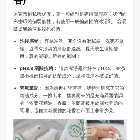
大家想到私密保養，第一步絕對是專用潔淨露！我們的
私密環境偏弱酸性，若使用一般偏鹼性的沐浴乳，容易
破壞酸鹼值並殺死好菌。
洗後感受：
容易沖洗、完全沒有滑膩感，洗完不緊
繃，還帶有淡淡的清新舒適感。夏天或生理期使
用，真的能帶走所有的鬱悶！
pH3.8 弱酸抗菌：
這款潔淨露維持在 pH3.8，並添
加衛福部核可的抗菌成分，溫和洗淨不破壞好菌。
芳療筆記：
因為最近在學芳療，我特別研究了它的
精油成分。一擠出來，撲鼻而來的是充滿異國情調
的「依蘭花精油」香氣！依蘭常被用於婦女問題的
調理，這種清新優雅的花香在市面上非常少見。