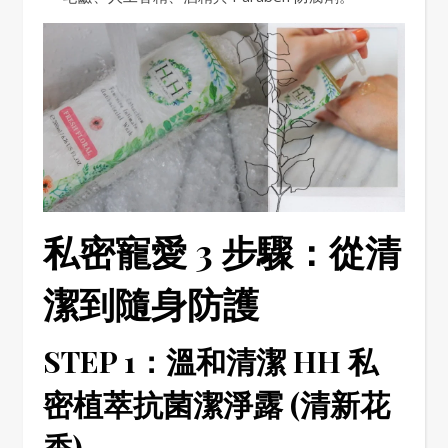
私密寵愛 3 步驟：從清
潔到隨身防護
STEP 1：溫和清潔 HH 私
密植萃抗菌潔淨露 (清新花
香)