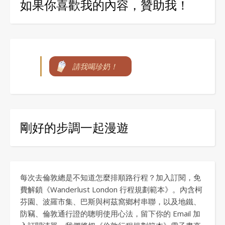
如果你喜歡我的內容，贊助我！
請我喝珍奶！
剛好的步調一起漫遊
每次去倫敦總是不知道怎麼排順路行程？加入訂閱，免
費解鎖《Wanderlust London 行程規劃範本》。內含柯
芬園、波羅市集、巴斯與柯茲窩鄉村串聯，以及地鐵、
防竊、倫敦通行證的聰明使用心法，留下你的 Email 加