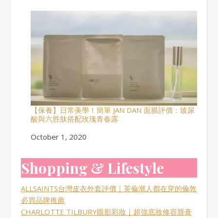
【保養】日常美學！簡單 JAN DAN 面膜評價：玻尿
酸與六胜肽搭配玫瑰青春露
Date
October 1, 2020
Shopping & Lifestyle
ALLSAINTS台灣皮衣外套評價｜英倫潮人都在穿的倫敦
必買品牌推薦
CHARLOTTE TILBURY眼影彩妝｜超強底妝修容唇膏