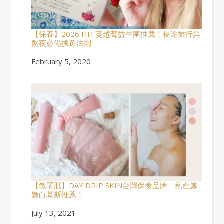
【保養】2026 HH 蔓越莓益生菌推薦！長途旅行與
熬夜必備挑選法則
Date
February 5, 2020
【敏弱肌】DAY DRIP SKIN台灣保養品牌｜私密處
嫩白慕斯推薦！
Date
July 13, 2021