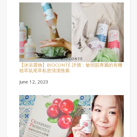
【沐浴選物】BIOCONTÈ 評價：敏弱肌專屬的有機
植萃鼠尾草私密清潔推薦
Date
June 12, 2023