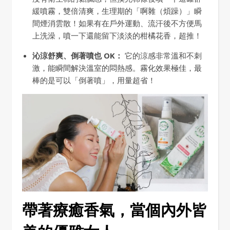
緩噴霧，雙倍清爽，生理期的「啊雜（煩躁）」瞬
間煙消雲散！如果有在戶外運動、流汗後不方便馬
上洗澡，噴一下還能留下淡淡的柑橘花香，超推！
沁涼舒爽、倒著噴也 OK：
它的涼感非常溫和不刺
激，能瞬間解決溫室的悶熱感。霧化效果極佳，最
棒的是可以「倒著噴」，用量超省！
帶著療癒香氣，當個內外皆