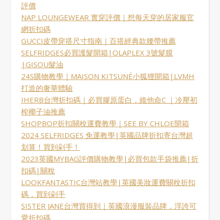
評價
NAP LOUNGEWEAR 實穿評價｜想每天穿的居家服官
網折扣碼
GUCCI皮帶穿搭尺寸指南｜百搭經典款腰帶推薦
SELFRIDGES必買護髮開箱|OLAPLEX 3號髮膜
|GISOU髮油
24S購物教學｜MAISON KITSUNÉ小狐狸開箱|LVMH
打造的奢華體驗
IHERB台灣折扣碼｜必買膠原蛋白，維他命C ｜冷壓初
榨椰子油推薦
SHOPBOP折扣關稅運費教學｜SEE BY CHLOE開箱
2024 SELFRIDGES 免運教學|英國品牌折扣寄台灣超
划算！買到剁手！
2023英國MYBAG評價購物教學|必買包款手袋推薦|折
扣碼|關稅
LOOKFANTASTIC台灣站教學|英國美妝運費關稅折扣
碼，買到剁手
SISTER JANE台灣買得到｜英國浪漫服裝品牌，浮誇可
愛折扣碼