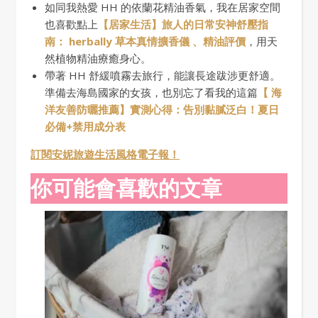
如同我熱愛 HH 的依蘭花精油香氣，我在居家空間
也喜歡點上
【居家生活】旅人的日常安神舒壓指
南： herbally 草本真情擴香儀 、精油評價
，用天
然植物精油療癒身心。
帶著 HH 舒緩噴霧去旅行，能讓長途跋涉更舒適。
準備去海島國家的女孩，也別忘了看我的這篇
【 海
洋友善防曬推薦】實測心得：告別黏膩泛白！夏日
必備+禁用成分表
訂閱安妮旅遊生活風格電子報！
你可能會喜歡的文章