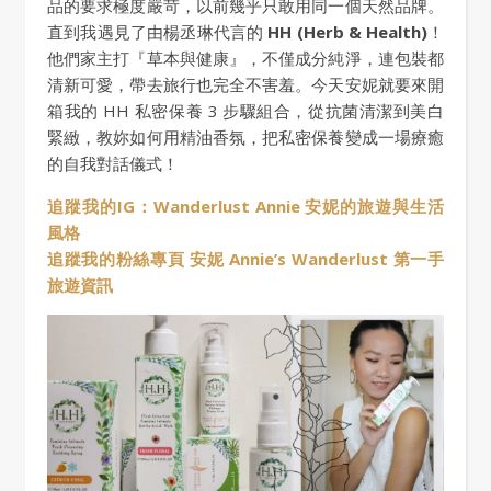
品的要求極度嚴苛，以前幾乎只敢用同一個天然品牌。
直到我遇見了由楊丞琳代言的
HH (Herb & Health)
！
他們家主打『草本與健康』，不僅成分純淨，連包裝都
清新可愛，帶去旅行也完全不害羞。今天安妮就要來開
箱我的 HH 私密保養 3 步驟組合，從抗菌清潔到美白
緊緻，教妳如何用精油香氛，把私密保養變成一場療癒
的自我對話儀式！
追蹤我的IG：Wanderlust Annie 安妮的旅遊與生活
風格
追蹤我的粉絲專頁 安妮 Annie’s Wanderlust 第一手
旅遊資訊