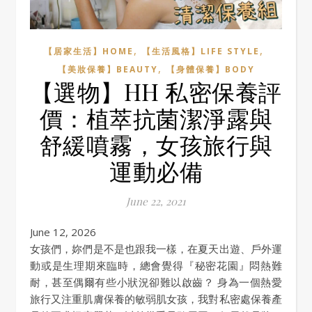
,
,
【居家生活】HOME
【生活風格】LIFE STYLE
,
【美妝保養】BEAUTY
【身體保養】BODY
【選物】HH 私密保養評
價：植萃抗菌潔淨露與
舒緩噴霧，女孩旅行與
運動必備
June 22, 2021
June 12, 2026
女孩們，妳們是不是也跟我一樣，在夏天出遊、戶外運
動或是生理期來臨時，總會覺得『秘密花園』悶熱難
耐，甚至偶爾有些小狀況卻難以啟齒？ 身為一個熱愛
旅行又注重肌膚保養的敏弱肌女孩，我對私密處保養產