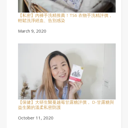
【私密】內褲手洗精推薦！TS6 衣物手洗精評價，
輕鬆洗淨經血、告別感染
Date
March 9, 2020
【保健】大研生醫蔓越莓甘露糖評價， D-甘露糖與
益生菌的溫柔私密防護
Date
October 11, 2020