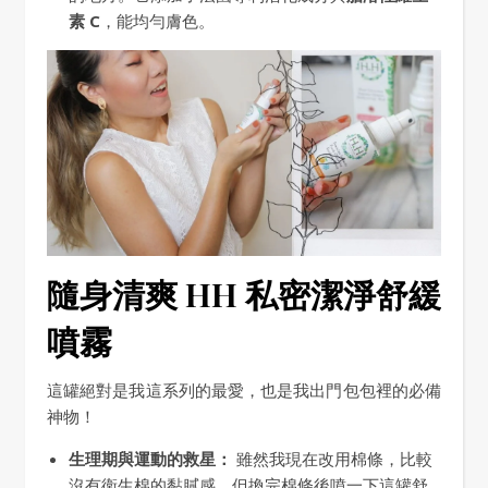
素 C
，能均勻膚色。
隨身清爽 HH 私密潔淨舒緩
噴霧
這罐絕對是我這系列的最愛，也是我出門包包裡的必備
神物！
生理期與運動的救星：
雖然我現在改用棉條，比較
沒有衛生棉的黏膩感，但換完棉條後噴一下這罐舒