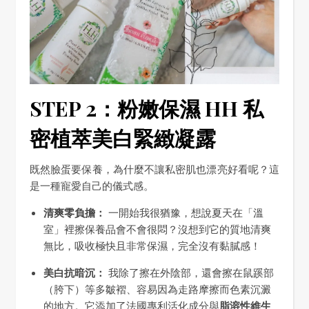
STEP 2：粉嫩保濕 HH 私
密植萃美白緊緻凝露
既然臉蛋要保養，為什麼不讓私密肌也漂亮好看呢？這
是一種寵愛自己的儀式感。
清爽零負擔：
一開始我很猶豫，想說夏天在「溫
室」裡擦保養品會不會很悶？沒想到它的質地清爽
無比，吸收極快且非常保濕，完全沒有黏膩感！
美白抗暗沉：
我除了擦在外陰部，還會擦在鼠蹊部
（胯下）等多皺褶、容易因為走路摩擦而色素沉澱
的地方。它添加了法國專利活化成分與
脂溶性維生