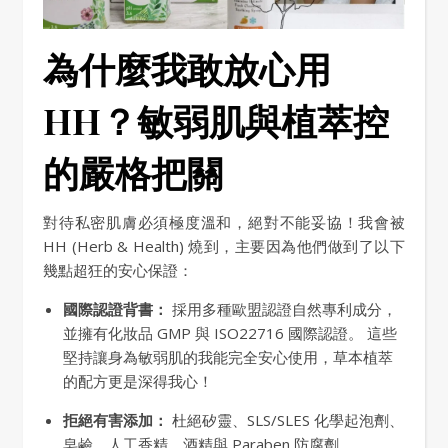
為什麼我敢放心用
HH？敏弱肌與植萃控
的嚴格把關
對待私密肌膚必須極度溫和，絕對不能妥協！我會被
HH (Herb & Health) 燒到，主要因為他們做到了以下
幾點超狂的安心保證：
國際認證背書：
採用多種歐盟認證自然專利成分，
並擁有化妝品 GMP 與 ISO22716 國際認證。 這些
堅持讓身為敏弱肌的我能完全安心使用，草本植萃
的配方更是深得我心！
拒絕有害添加：
杜絕矽靈、SLS/SLES 化學起泡劑、
皂鹼、人工香精、酒精與 Paraben 防腐劑。