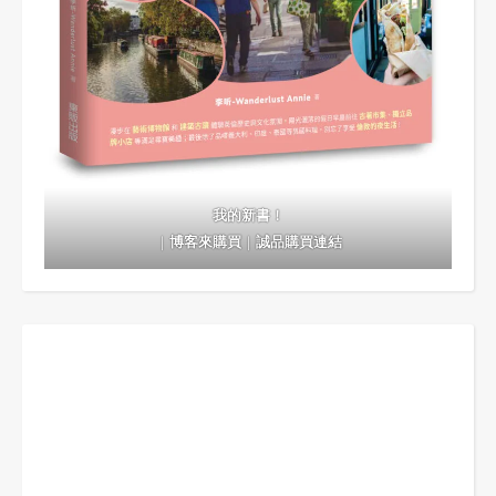
我的新書！
｜
博客來購買
｜
誠品購買連結