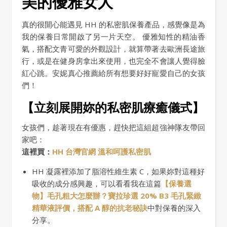
美的優雅女人
真的很開心能遇見 HH 的私密肌保養產品，感覺像是為
我的保養日常開啟了另一片天空。 優雅知性的精油香
氣，搭配文青可愛的外觀設計，就算帶著去歐洲長途旅
行，或是在健身房拿出來使用，也完全不會讓人覺得臉
紅心跳。安妮真心推薦給所有想要好好寵愛自己的女孩
們！
【立刻展開妳的私密肌療癒儀式】
女孩們，趁著現在有優惠，趕快把這組超強神隊友帶回
家吧：
這裡買：
HH 台灣官網 溫和呵護私密肌
HH 凝露裡添加了脂溶性維生素 C，如果妳對這種好
吸收的成分感興趣，可以看看我在這篇
【保養選
物】毛孔粗大怎麼辦？寶拉珍選 20% B3 毛孔緊緻
精華液評價，搭配 A 醇的抗老秘訣
中對保養的深入
分享。