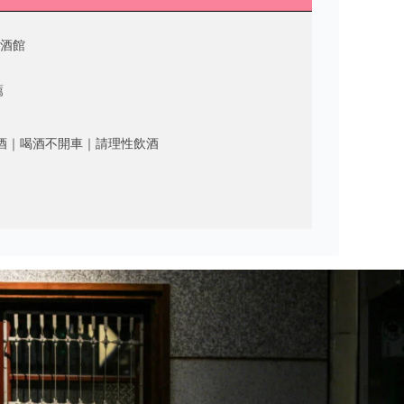
餐酒館
薦
酒｜喝酒不開車｜請理性飲酒