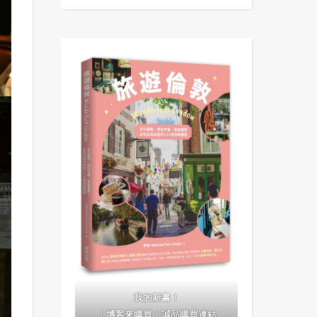
我的新書！
｜
博客來購買
｜
誠品購買連結