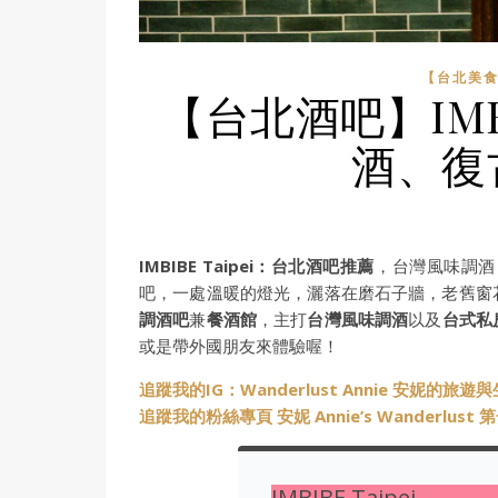
【台北美食
【台北酒吧】IMBI
酒、復
IMBIBE Taipei：台北酒吧推薦
，台灣風味調酒
吧，一處溫暖的燈光，灑落在磨石子牆，老舊窗
調酒吧
兼
餐酒館
，主打
台灣風味調酒
以及
台式私
或是帶外國朋友來體驗喔！
追蹤我的IG：Wanderlust Annie 安妮的旅遊
追蹤我的粉絲專頁 安妮 Annie’s Wanderlus
IMBIBE Taipei