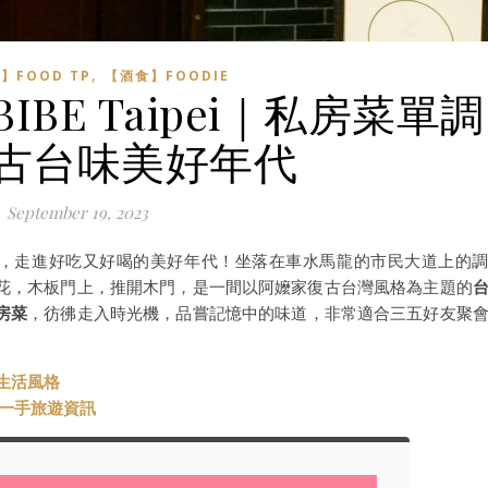
,
】FOOD TP
【酒食】FOODIE
BE Taipei｜私房菜單調
古台味美好年代
September 19, 2023
，走進好吃又好喝的美好年代！坐落在車水馬龍的市民大道上的
花，木板門上，推開木門，是一間以阿嬤家復古台灣風格為主題的
房菜
，彷彿走入時光機，品嘗記憶中的味道，非常適合三五好友聚
與生活風格
t 第一手旅遊資訊