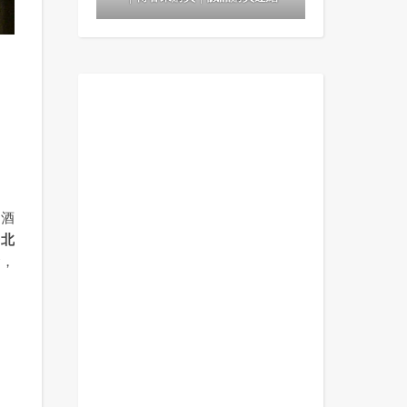
調酒
台北
會，