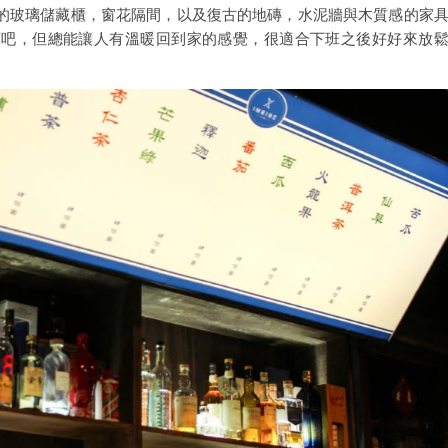
的玻璃儲藏櫃，窗花隔間，以及復古的地磚，水泥牆與木質感的家
酒吧，但總能讓人有溫暖回到家的感覺，很適合下班之後好好來放