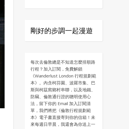
剛好的步調一起漫遊
每次去倫敦總是不知道怎麼排順路
行程？加入訂閱，免費解鎖
《Wanderlust London 行程規劃範
本》。內含柯芬園、波羅市集、巴
斯與柯茲窩鄉村串聯，以及地鐵、
防竊、倫敦通行證的聰明使用心
法，留下你的 Email 加入訂閱清
單，我們將把《倫敦行程規劃範
本》電子書直接寄到你的信箱！未
來每週日早晨，我還會為你送上一