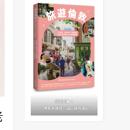
我的新書！
｜
博客來購買
｜
誠品購買連結
老