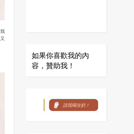
，我
點又
如果你喜歡我的內
容，贊助我！
請我喝珍奶！