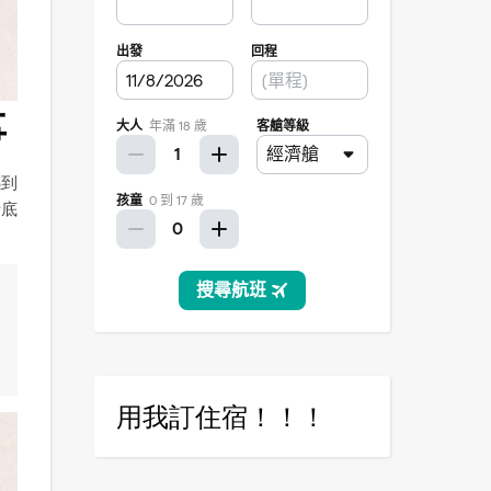
事
感到
士底
用我訂住宿！！！