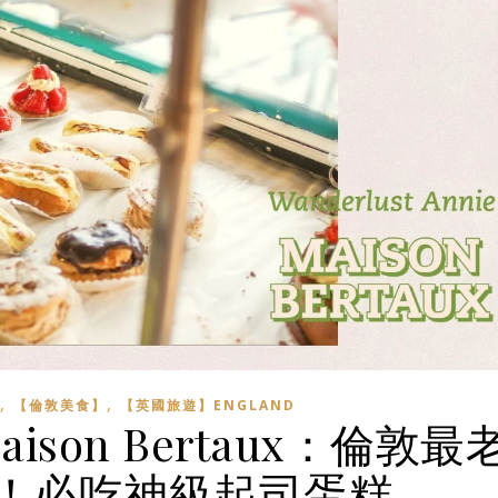
,
,
【倫敦美食】
【英國旅遊】ENGLAND
son Bertaux：倫敦最
！必吃神級起司蛋糕