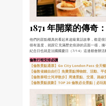
1871 年開業的傳奇：M
他們的甜點櫃真的看起來超級童話故事，都是很
很有溫度，就跟它充滿歷史痕跡的店面一樣，擁
紀念日也就是法國國慶日（7/14）這邊都會辦活
倫敦行程安排必讀
【倫敦景點通票】Go City London Pass
【倫敦省錢自由行】免費景點博物館、活動、平
【倫敦泰晤士河岸散步】周邊景點、交通、路線
【倫敦景點規劃】TOP 20 倫敦必去景點｜必玩