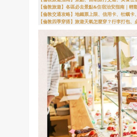
【倫敦旅遊】各區必去景點&住宿治安指南｜輕
【倫敦交通攻略】地鐵票上限、信用卡、牡蠣卡
【倫敦四季穿搭】旅遊天氣怎麼穿？行李打包、