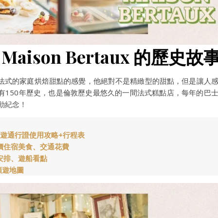
aison Bertaux 的歷史故
法式的家庭烘焙甜點的感覺，他絕對不是精緻型的甜點，但是讓人
有150年歷史，也是倫敦歷史最悠久的一間法式糕點店，每年的巴
動紀念！
 全天暢遊通行證使用攻略+行程表
價住宿美食、交通花費
安排、遊船看點
順遊地圖