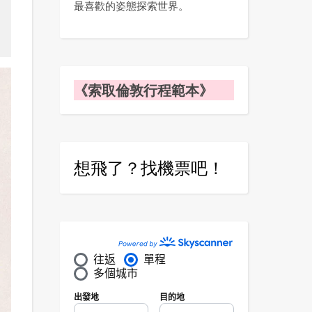
最喜歡的姿態探索世界。
《索取倫敦行程範本》
想飛了？找機票吧！