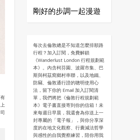
剛好的步調一起漫遊
每次去倫敦總是不知道怎麼排順路
行程？加入訂閱，免費解鎖
《Wanderlust London 行程規劃範
本》。內含柯芬園、波羅市集、巴
斯與柯茲窩鄉村串聯，以及地鐵、
防竊、倫敦通行證的聰明使用心
法，留下你的 Email 加入訂閱清
沒有
單，我們將把《倫敦行程規劃範
路上
本》電子書直接寄到你的信箱！未
司
來每週日早晨，我還會為你送上一
封專屬的「電子報」，與你分享深
度的在地文化觀察、行囊減法哲學
與感性的自我覺察練習，陪你用我