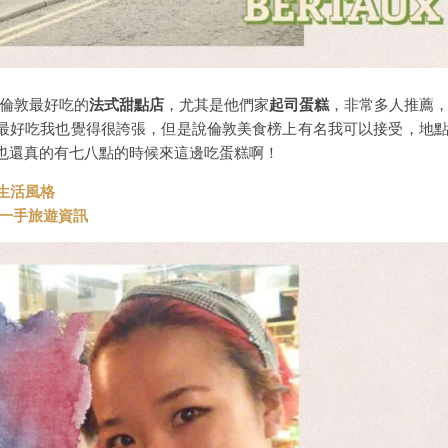
都說倫敦最好吃的
法式甜點店
，尤其是他們家
起司蛋糕
，非常多人推薦
最好吃我也覺得很誇張，但是說倫敦美食榜上有名我可以接受，地
我也還真的有七八點的時候來這邊吃蛋糕啊！
與生活風格
t 第一手旅遊資訊