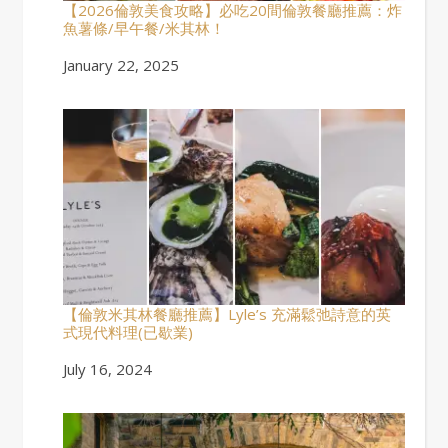
【2026倫敦美食攻略】必吃20間倫敦餐廳推薦：炸
魚薯條/早午餐/米其林！
Date
January 22, 2025
【倫敦米其林餐廳推薦】Lyle’s 充滿鬆弛詩意的英
式現代料理(已歇業)
Date
July 16, 2024