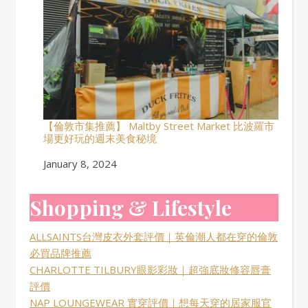
【倫敦市集推薦】 Maltby Street Market 比波羅市
場更好玩的週末美食秘境
Date
January 8, 2024
Shopping & Lifestyle
ALLSAINTS台灣皮衣外套評價｜英倫潮人都在穿的倫敦
必買品牌推薦
CHARLOTTE TILBURY眼影彩妝｜超強底妝修容唇膏
評價
NAP LOUNGEWEAR 實穿評價｜想每天穿的居家服官