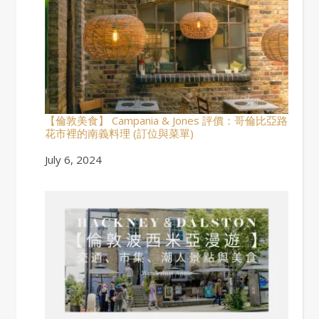
【倫敦美食】 Campania & Jones 評價：哥倫比亞路
花市裡的南義料理 (訂位與菜單)
Date
July 6, 2024