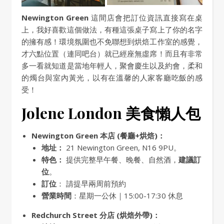
Newington Green
這間店會把訂位資訊直接寫在桌
上，我好喜歡這個做法，有種這張桌子寫上了你的名字
的擁有感！環境氛圍也不免聯想到烘焙工作室的感覺，
才六點位置（連同吧台）就已經座無虛席！而且有非常
多一看就知道是當地年輕人，聚會慶生以及約會，柔和
的燭台與室內黃光，以有在溫馨的人家客廳吃飯的感
受！
Jolene London 美食懶人包
Newington Green 本店 (餐廳+烘焙)：
地址：
21 Newington Green, N16 9PU。
特色：
提供完整早午餐、晚餐、自然酒，
建議訂
位
。
訂位
： 請提早兩周前預約
營業時間
：星期一公休｜15:00-17:30 休息
Redchurch Street 分店 (烘焙外帶)：