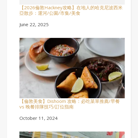
【2026倫敦Hackney攻略】在地人的哈克尼波西米
亞散步：運河/公園/市集/美食
Date
June 22, 2025
【倫敦美食】Dishoom 攻略：必吃菜單推薦/早餐
vs 晚餐排隊技巧/訂位指南
Date
October 11, 2024