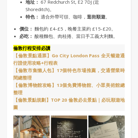
地址：
67 Redchurch St, E2 7DJ (近
Shoreditch)。
特色：
適合外帶可頌、咖啡，
逛街順遊
。
價位：
麵包約 £4-£5，晚餐主菜約 £15-£20。
必吃：
酸種麵包、肉桂捲、當日手工義大利麵。
倫敦行程安排必讀
【倫敦景點通票】Go City London Pass 全天暢遊通
行證使用攻略+行程表
【倫敦市集懶人包】17個特色市場推薦，交通營業時
間總整理
【倫敦博物館攻略】13個免費博物館、小眾美術館總
整理
【倫敦景點規劃】TOP 20 倫敦必去景點｜必玩順遊地
圖