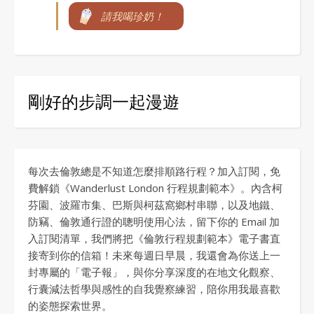
請我喝珍奶！
剛好的步調一起漫遊
每次去倫敦總是不知道怎麼排順路行程？加入訂閱，免
費解鎖《Wanderlust London 行程規劃範本》。內含柯
芬園、波羅市集、巴斯與柯茲窩鄉村串聯，以及地鐵、
防竊、倫敦通行證的聰明使用心法，留下你的 Email 加
入訂閱清單，我們將把《倫敦行程規劃範本》電子書直
接寄到你的信箱！未來每週日早晨，我還會為你送上一
封專屬的「電子報」，與你分享深度的在地文化觀察、
行囊減法哲學與感性的自我覺察練習，陪你用我最喜歡
的姿態探索世界。