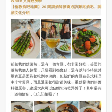
White 文青經濟學
【倫敦酒吧地圖】20 間調酒師推薦必訪雞尾酒吧、調
酒文化介紹
前菜我們點蘆筍，還有一個青豆，都非常好吃，英國的
蘆筍我個人超愛，只要看到都會點！還有以前小時候討
厭青豆是因為都吃到冷凍的，但新鮮的青豆在英式料理
中非常常見，而且通常都很甜很美味，重點是他們的醬
料很厲害，建議大家可以點麵包清乾淨盤子！其中還有
一道朝鮮薊，但忘記拍照了！