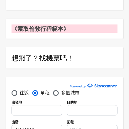
《索取倫敦行程範本》
想飛了？找機票吧！