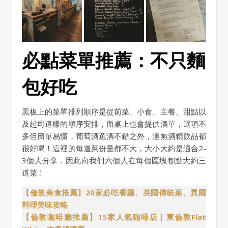
必點菜單推薦：不只麵
包好吃
黑板上的菜單排列順序是從前菜、小食、主餐、甜點以
及起司這樣的順序安排，而桌上也會提供酒單，選項不
多但簡單易懂，葡萄酒選酒不錯之外，連無酒精飲品都
很好喝！這裡的每道菜份量都不大，大小大約是適合2-
3個人分享，因此向我們六個人在每個區塊都點大約三
道菜！
【倫敦美食推薦】20家必吃餐廳、英國傳統菜、異國
料理美味攻略
【倫敦咖啡廳推薦】15家人氣咖啡店｜東倫敦Flat