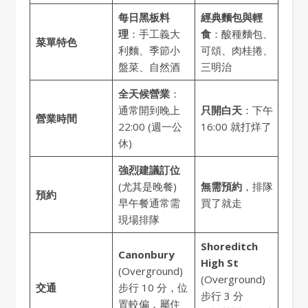
每日黑板料
經典麵包與輕
理
：手工義大
食
：酸種麵包、
菜單特色
利麵、季節小
可頌、肉桂捲、
盤菜、自然酒
三明治
全天候營業
：
通常開到晚上
只開白天
：下午
營業時間
22:00 (週一公
16:00 就打烊了
休)
強烈建議訂位
(尤其是晚餐)
無需預約
，排隊
預約
早午餐通常需
買了就走
現場排隊
Shoreditch
Canonbury
High St
(Overground)
(Overground)
交通
步行 10 分，位
步行 3 分
置較偏，屬住