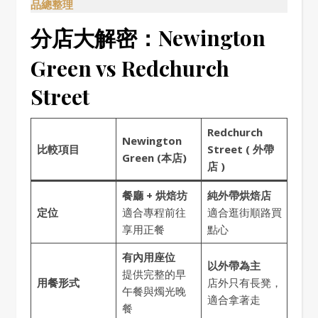
品總整理
分店大解密：Newington
Green vs Redchurch
Street
Redchurch
Newington
比較項目
Street ( 外帶
Green (本店)
店 )
餐廳 + 烘焙坊
純外帶烘焙店
定位
適合專程前往
適合逛街順路買
享用正餐
點心
有內用座位
以外帶為主
提供完整的早
用餐形式
店外只有長凳，
午餐與燭光晚
適合拿著走
餐