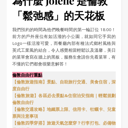
為什麼 Jolene 是倫敦
「鬆弛感」的天花板
我們預約的時間為他們晚餐時間的第一輪訂位 18:00！
前方的戶外座位有如活潑的小公園，就如同它手寫的
Logo一樣活潑可愛，而餐廳內部有種法式鄉村風格與
英式工業風的結合，令人感覺相當輕鬆以及溫馨，美日
的菜單會寫在牆上的黑板，服務生會請你先看菜單，有
不懂的它們都會很樂意解答！
倫敦自由行重點
【倫敦旅遊指南】景點、自助旅行交通、美食住宿，深
度自由行
【倫敦旅遊】各區必去景點&住宿治安指南｜輕鬆規劃
倫敦自由行
【倫敦交通攻略】地鐵票上限、信用卡、牡蠣卡、兒童
票與注意事項
【倫敦四季穿搭】旅遊天氣怎麼穿？行李打包、必備物