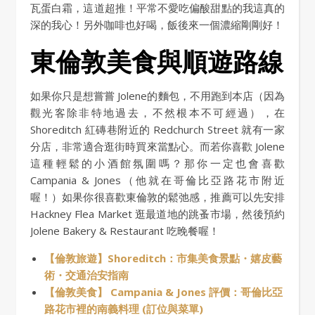
瓦蛋白霜，這道超推！平常不愛吃偏酸甜點的我這真的
深的我心！另外咖啡也好喝，飯後來一個濃縮剛剛好！
東倫敦美食與順遊路線
如果你只是想嘗嘗 Jolene的麵包，不用跑到本店（因為
觀光客除非特地過去，不然根本不可經過），在
Shoreditch 紅磚巷附近的 Redchurch Street 就有一家
分店，非常適合逛街時買來當點心。而若你喜歡 Jolene
這種輕鬆的小酒館氛圍嗎？那你一定也會喜歡
Campania & Jones（他就在哥倫比亞路花市附近
喔！）如果你很喜歡東倫敦的鬆弛感，推薦可以先安排
Hackney Flea Market 逛最道地的跳蚤市場，然後預約
Jolene Bakery & Restaurant 吃晚餐喔！
【倫敦旅遊】Shoreditch：市集美食景點・嬉皮藝
術・交通治安指南
【倫敦美食】 Campania & Jones 評價：哥倫比亞
路花市裡的南義料理 (訂位與菜單)