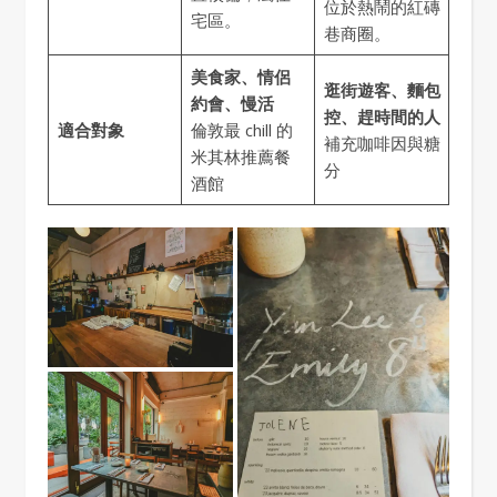
位於熱鬧的紅磚
宅區。
巷商圈。
美食家、情侶
逛街遊客、麵包
約會、慢活
控、趕時間的人
適合對象
倫敦最 chill 的
補充咖啡因與糖
米其林推薦餐
分
酒館