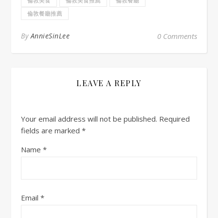
倫敦美食
倫敦美食推薦
倫敦餐廳
倫敦餐廳推薦
By
AnnieSinLee
0 Comments
LEAVE A REPLY
Your email address will not be published.
Required
fields are marked
*
Name
*
Email
*