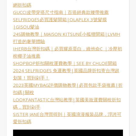
網折扣碼
GUCCI皮帶穿搭尺寸指南｜百搭經典款腰帶推薦
SELFRIDGES必買護髮開箱|OLAPLEX 3號髮膜
|GISOU髮油
24S購物教學｜MAISON KITSUNÉ小狐狸開箱|LVMH
打造的奢華體驗
IHERB台灣折扣碼｜必買膠原蛋白，維他命C ｜冷壓初
榨椰子油推薦
SHOPBOP折扣關稅運費教學｜SEE BY CHLOE開箱
2024 SELFRIDGES 免運教學|英國品牌折扣寄台灣超
划算！買到剁手！
2023英國MYBAG評價購物教學|必買包款手袋推薦|折
扣碼|關稅
LOOKFANTASTIC台灣站教學|英國美妝運費關稅折扣
碼，買到剁手
SISTER JANE台灣買得到｜英國浪漫服裝品牌，浮誇可
愛折扣碼