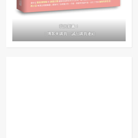
我的新書！
｜
博客來購買
｜
誠品購買連結