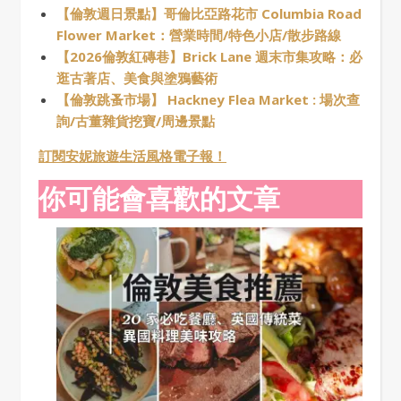
【倫敦週日景點】哥倫比亞路花市 Columbia Road
Flower Market：營業時間/特色小店/散步路線
【2026倫敦紅磚巷】Brick Lane 週末市集攻略：必
逛古著店、美食與塗鴉藝術
【倫敦跳蚤市場】 Hackney Flea Market : 場次查
詢/古董雜貨挖寶/周邊景點
訂閱安妮旅遊生活風格電子報！
你可能會喜歡的文章