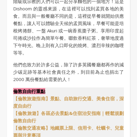
階級或宗教的人們可以一起分享麵包的一個地方！這是
Dishoom 的靈感來源，在這裡可以找到孟買各地的美
食。而且與一般餐廳不同的是，這裡從早餐就開始供應
餐點，讓人可以體驗全天候的孟買風味，早餐可能是培
根烤捲餅、一盤 Akuri 或一碗香蕉棗子粥。享用印度起
司捲或沙拉作為簡單午餐。啜飲香料紅茶，奢華地度過
下午時光。晚上則有入口即化的燒烤、濃烈辛辣的咖哩
等等。
他們也致力於許多公益，除了許多英國餐廳都再作的減
少碳足跡等基本社會責任之外，到目前為止也捐出了
2000 萬份餐點給需要的人！
倫敦自由行重點
【倫敦旅遊指南】景點、自助旅行交通、美食住宿，深
度自由行
【倫敦旅遊】各區必去景點&住宿治安指南｜輕鬆規劃
倫敦自由行
【倫敦交通攻略】地鐵票上限、信用卡、牡蠣卡、兒童
票與注意事項