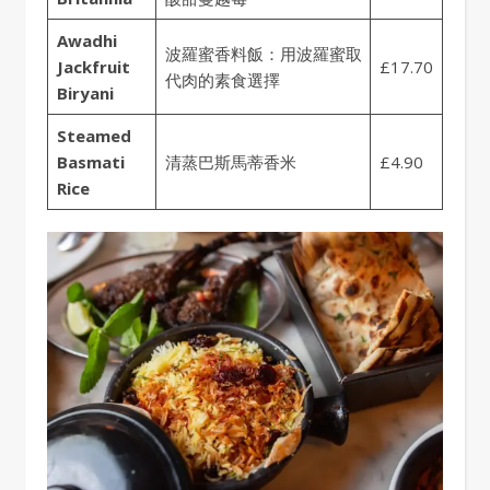
Awadhi
波羅蜜香料飯：用波羅蜜取
Jackfruit
£17.70
代肉的素食選擇
Biryani
Steamed
Basmati
清蒸巴斯馬蒂香米
£4.90
Rice