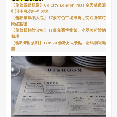
【倫敦景點通票】Go City London Pass 全天暢遊通
行證使用攻略+行程表
【倫敦市集懶人包】17個特色市場推薦，交通營業時
間總整理
【倫敦博物館攻略】13個免費博物館、小眾美術館總
整理
【倫敦景點規劃】TOP 20 倫敦必去景點｜必玩順遊地
圖