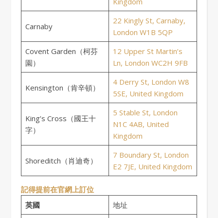
Kingdom
22 Kingly St, Carnaby,
Carnaby
London W1B 5QP
Covent Garden（柯芬
12 Upper St Martin’s
園）
Ln, London WC2H 9FB
4 Derry St, London W8
Kensington（肯辛頓）
5SE, United Kingdom
5 Stable St, London
King’s Cross（國王十
N1C 4AB, United
字）
Kingdom
7 Boundary St, London
Shoreditch（肖迪奇）
E2 7JE, United Kingdom
記得提前在官網上訂位
英國
地址