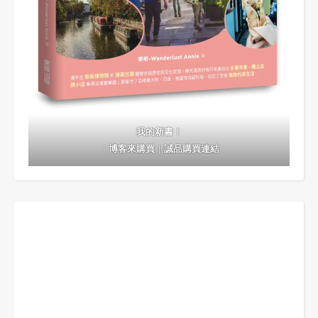
我的新書！
｜
博客來購買
｜
誠品購買連結