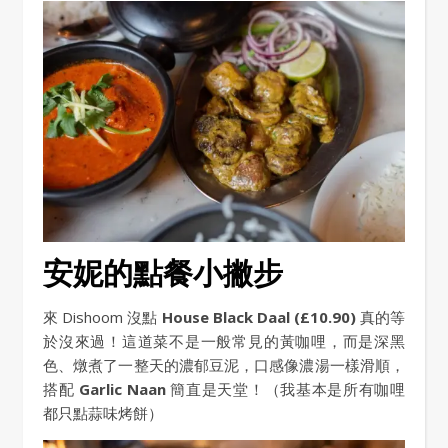
安妮的點餐小撇步
來 Dishoom 沒點
House Black Daal (£10.90)
真的等
於沒來過！這道菜不是一般常見的黃咖哩，而是深黑
色、燉煮了一整天的濃郁豆泥，口感像濃湯一樣滑順，
搭配
Garlic Naan
簡直是天堂！（我基本是所有咖哩
都只點蒜味烤餅）