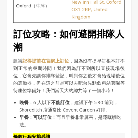
New Inn Hall St, Oxford
Oxford（牛津）
OX1 2RP, United
Kingdom
訂位攻略：如何避開排隊人
潮
建議
記得提前在官網上訂位
，因為沒有提早訂根本訂不
到正常的餐期時間！我們因為訂不到所以直接現場後
位，它會先讓你排隊登記，叫到你之後才會給現場後位
的震動器，但在這之前是可以去吧台先點飲料站著喝等
待座位準備好！我們當天大約總共等了一個小時！
晚餐
：6 人以下
不能訂位
，建議下午 5:30 前到，
Shoreditch 店通常比 Covent Garden 好排。
早餐
：
可以訂位
！而且早餐非常厲害，是隱藏版吃
法。
倫敦行程安排必讀