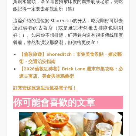
黃銅水龍頭，甚至還會播放印度的廣播劇或老歌，去吃
飯記得一定要去參觀廁所（笑）
這篇介紹的是位於 Shoreditch的分店，吃完剛好可以去
逛紅磚巷的古著店（或是逛完街然後去排隊也剛剛
好！）。如果你不想排隊，紅磚巷內還有很多傳統印度
餐廳，雖然裝潢沒那麼潮，但價格更便宜！
【倫敦旅遊】Shoreditch：市集美食景點・嬉皮藝
術・交通治安指南
【2026倫敦紅磚巷】Brick Lane 週末市集攻略：必
逛古著店、美食與塗鴉藝術
訂閱安妮旅遊生活風格電子報！
你可能會喜歡的文章