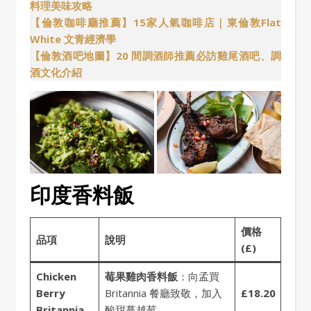
料理美味攻略
【倫敦咖啡廳推薦】15家人氣咖啡店｜東倫敦Flat
White 文青經濟學
【倫敦酒吧地圖】20 間調酒師推薦必訪雞尾酒吧、調
酒文化介紹
印度香料飯
價格
品項
說明
(£)
Chicken
莓果雞肉香料飯
：向孟買
Berry
Britannia 餐廳致敬，加入
£18.20
Britannia
酸甜蔓越莓