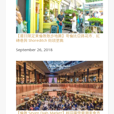
【週日限定東倫敦散步地圖】哥倫比亞路花市、紅
磚巷與 Shoreditch 街頭塗鴉
Date
September 26, 2018
【倫敦 Seven Dials Market】柯芬園旁最潮美食市