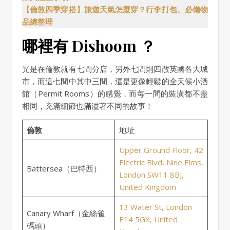
【倫敦四季穿搭】旅遊天氣怎麼穿？行李打包、必備物
品總整理
哪裡有 Dishoom ？
光是在倫敦就有七間分店，另外七間則四散英國各大城
市，而這七間中其中三間，還是更像輕鬆的全天候小酒
館（Permit Rooms）的感覺，而每一間的裝潢都不盡
相同，充滿細節也滿溢著不同的故事！
倫敦
地址
Upper Ground Floor, 42
Electric Blvd, Nine Elms,
Battersea（巴特西）
London SW11 8BJ,
United Kingdom
13 Water St, London
Canary Wharf（金絲雀
E14 5GX, United
碼頭）