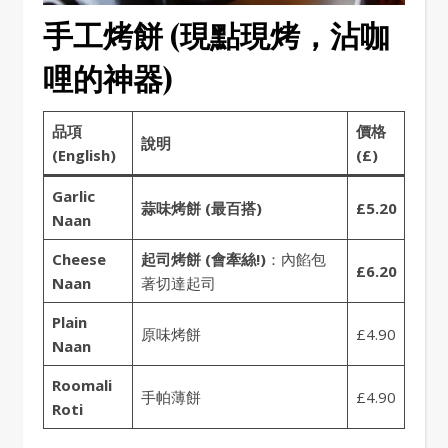
手工烤餅 (現點現烤，沾咖
哩的神器)
品項
價格
說明
(English)
(£)
Garlic
蒜味烤餅 (最百搭)
£5.20
Naan
Cheese
起司烤餅 (會牽絲!)
：內餡包
£6.20
Naan
著切達起司
Plain
原味烤餅
£4.90
Naan
Roomali
手帕薄餅
£4.90
Roti