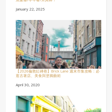
Date
January 22, 2025
【2026倫敦紅磚巷】Brick Lane 週末市集攻略：必
逛古著店、美食與塗鴉藝術
Date
April 30, 2020