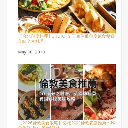
【台北印度料理】3 IDIOTS 三個傻瓜印度蔬食餐廳
美味全素料理！
Date
May 30, 2019
【2026倫敦美食攻略】必吃20間倫敦餐廳推薦：炸
魚薯條/早午餐/米其林！