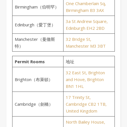
One Chamberlain Sq,
Birmingham（伯明罕）
Birmingham B3 3AX
3a St Andrew Square,
Edinburgh（愛丁堡）
Edinburgh EH2 2BD
Manchester（曼徹斯
32 Bridge St,
特）
Manchester M3 3BT
Permit Rooms
地址
32 East St, Brighton
Brighton（布萊頓）
and Hove, Brighton
BN1 1HL
17 Trinity St,
Cambridge（劍橋）
Cambridge CB2 1TB,
United Kingdom
North Bailey House,