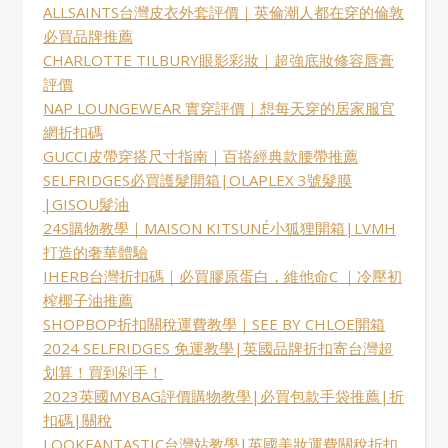
ALLSAINTS台灣皮衣外套評價｜英倫潮人都在穿的倫敦
必買品牌推薦
CHARLOTTE TILBURY眼影彩妝｜超強底妝修容唇膏
評價
NAP LOUNGEWEAR 實穿評價｜想每天穿的居家服官
網折扣碼
GUCCI皮帶穿搭尺寸指南｜百搭經典款腰帶推薦
SELFRIDGES必買護髮開箱|OLAPLEX 3號髮膜
|GISOU髮油
24S購物教學｜MAISON KITSUNÉ小狐狸開箱|LVMH
打造的奢華體驗
IHERB台灣折扣碼｜必買膠原蛋白，維他命C ｜冷壓初
榨椰子油推薦
SHOPBOP折扣關稅運費教學｜SEE BY CHLOE開箱
2024 SELFRIDGES 免運教學|英國品牌折扣寄台灣超
划算！買到剁手！
2023英國MYBAG評價購物教學|必買包款手袋推薦|折
扣碼|關稅
LOOKFANTASTIC台灣站教學|英國美妝運費關稅折扣