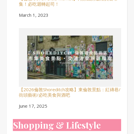
集！必吃迴轉起司！
Date
March 1, 2023
【2026倫敦Shoreditch攻略】東倫敦景點：紅磚巷/
街頭藝術/必吃美食與酒吧
Date
June 17, 2025
Shopping & Lifestyle