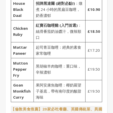
House
招牌黑達爾 (絕對必點!)
：燉
Black
煮 24 小時的黑扁豆咖哩，
£10.90
Daal
奶香濃郁
紅寶石咖哩雞 (入門首選)
：
Chicken
絲滑番茄奶油醬汁，微辣順
£18.50
Ruby
口
Mattar
起司青豆咖哩：經典的素食
£17.20
Paneer
家常咖哩
Mutton
黑胡椒羊肉咖哩：重口味，
Pepper
£19.50
辛辣濃郁
Fry
Goan
果阿安康魚咖哩：椰奶羅望
Monkfish
子基底，帶有南印度的酸甜
£19.50
Curry
海味
【倫敦美食推薦】20家必吃餐廳、英國傳統菜、異國