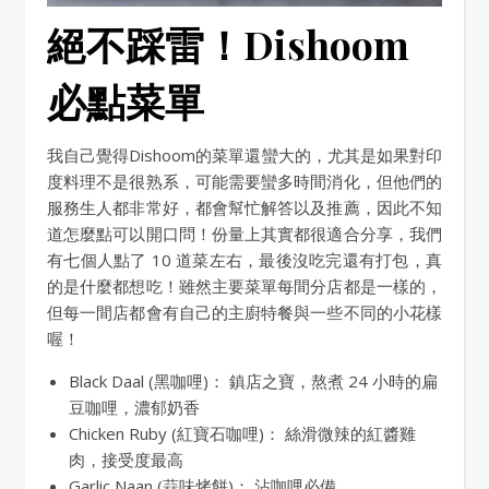
絕不踩雷！Dishoom
必點菜單
我自己覺得Dishoom的菜單還蠻大的，尤其是如果對印
度料理不是很熟系，可能需要蠻多時間消化，但他們的
服務生人都非常好，都會幫忙解答以及推薦，因此不知
道怎麼點可以開口問！份量上其實都很適合分享，我們
有七個人點了 10 道菜左右，最後沒吃完還有打包，真
的是什麼都想吃！雖然主要菜單每間分店都是一樣的，
但每一間店都會有自己的主廚特餐與一些不同的小花樣
喔！
Black Daal (黑咖哩)： 鎮店之寶，熬煮 24 小時的扁
豆咖哩，濃郁奶香
Chicken Ruby (紅寶石咖哩)： 絲滑微辣的紅醬雞
肉，接受度最高
Garlic Naan (蒜味烤餅)： 沾咖哩必備