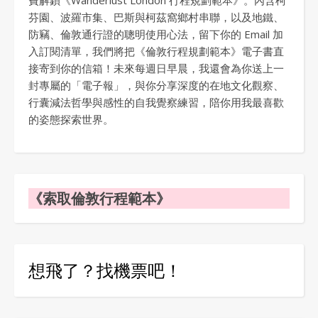
芬園、波羅市集、巴斯與柯茲窩鄉村串聯，以及地鐵、
防竊、倫敦通行證的聰明使用心法，留下你的 Email 加
入訂閱清單，我們將把《倫敦行程規劃範本》電子書直
接寄到你的信箱！未來每週日早晨，我還會為你送上一
封專屬的「電子報」，與你分享深度的在地文化觀察、
行囊減法哲學與感性的自我覺察練習，陪你用我最喜歡
的姿態探索世界。
《索取倫敦行程範本》
想飛了？找機票吧！