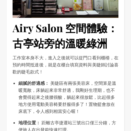
Airy Salon 空間體驗：
古亭站旁的溫暖綠洲
工作室本身不大，進入之後就可以從門口看到櫃檯，在
預約時間抵達後，就是在櫃台填寫資料與美睫師討論喜
歡的睫毛款式！
細膩的舒適感：
美睫區有兩張美容床，空間算是溫
暖寬敞，床躺起來非常舒適，我剛好生理期，也不
會覺得起來之後腰很酸，躺起來很放鬆，比起很多
地方使用電動美容椅要舒服得多了！置物籃會放在
床底下，令人感到相當安心喔！
地理位置：
距離古亭捷運站三號出口僅三分鐘，方
便旅人在出發前快速打理。