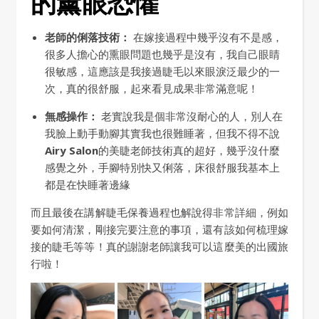
的薰眼恐懼
老師的俐落技術：
在嫁接過程中幾乎沒有不是感，
很多人擔心的熏眼問題也幾乎是沒有，我自己眼睛
很敏感，這應該是我接過睫毛以來眼淚泛最少的一
次，真的很舒服，起來看見成果非常滿意呢！
無感操作：
老實說我是個非常沒耐心的人，別人在
我臉上動手動腳其實我也很難睡著，但我不得不說
Airy Salon
的美睫老師技術真的超好，幾乎沒什麼
感覺之外，手腳特別快又俐落，床很舒服我基本上
都是在快睡著邊緣
而且最後在講解睫毛保養過程也解說得非常詳細，例如
要如何清潔，剛接完要注意的事項，還有該如何梳理嫁
接的睫毛等等！真的謝謝老師讓我可以這麼美的出國旅
行啦！