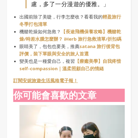
慮，多了一分漫遊的優雅。」
出國前除了美睫，行李怎麼收？看看我的
輕盈旅行
冬季打包清單
機艙乾燥如何急救？
【長途飛機保養攻略】機艙乾
燥/時差水腫怎麼辦？ iHerb 旅行急救清單/折扣碼
眼睛美了，包包也要美，推薦
satana 旅行後背包
評價，裝下單眼與安全的旅人首選
變美也是一種愛自己，複習
【療癒美學】自我疼惜
self-compassion｜溫柔照顧自己的情緒
訂閱安妮旅遊生活風格電子報！
你可能會喜歡的文章