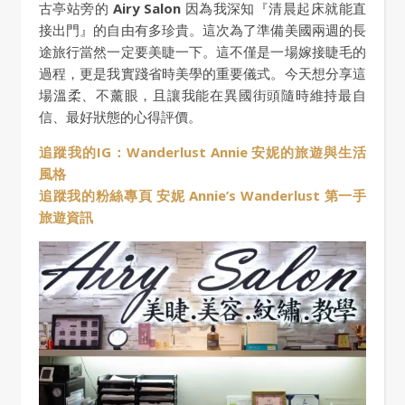
古亭站旁的
Airy Salon
因為我深知『清晨起床就能直
接出門』的自由有多珍貴。這次為了準備美國兩週的長
途旅行當然一定要美睫一下。這不僅是一場嫁接睫毛的
過程，更是我實踐省時美學的重要儀式。今天想分享這
場溫柔、不薰眼，且讓我能在異國街頭隨時維持最自
信、最好狀態的心得評價。
追蹤我的IG：Wanderlust Annie 安妮的旅遊與生活
風格
追蹤我的粉絲專頁 安妮 Annie’s Wanderlust 第一手
旅遊資訊