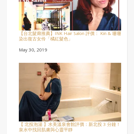
【台北髮廊推薦】INK Hair Salon 評價： Kin & 珊珊
染出復古女伶「橘紅髮色」
Date
May 30, 2019
【 北投泡湯 】水美溫泉會館評價：新北投 3 分鐘！
泉水中找回肌膚與心靈平靜