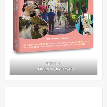
我的新書！
｜
博客來購買
｜
誠品購買連結