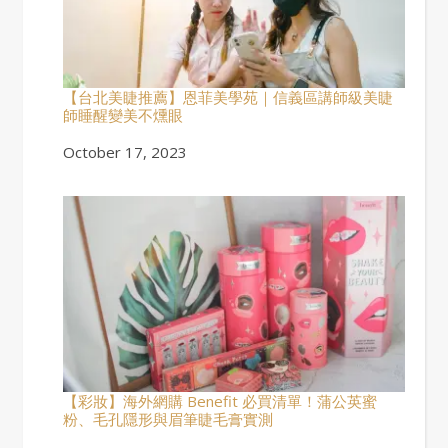
【台北美睫推薦】恩菲美學苑｜信義區講師級美睫
師睡醒變美不燻眼
Date
October 17, 2023
【彩妝】海外網購 Benefit 必買清單！蒲公英蜜
粉、毛孔隱形與眉筆睫毛膏實測