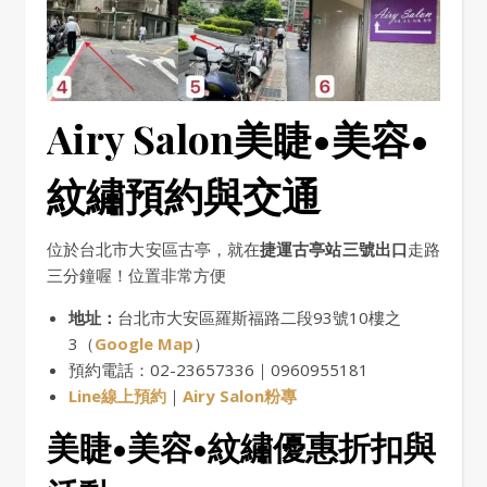
Airy Salon美睫•美容•
紋繡預約與交通
位於台北市大安區古亭，就在
捷運古亭站三號出口
走路
三分鐘喔！位置非常方便
地址：
台北市大安區羅斯福路二段93號10樓之
3（
Google Map
）
預約電話：02-23657336｜0960955181
Line線上預約
｜
Airy Salon粉專
美睫•美容•紋繡優惠折扣與