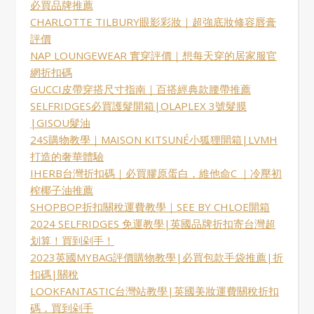
必買品牌推薦
CHARLOTTE TILBURY眼影彩妝｜超強底妝修容唇膏
評價
NAP LOUNGEWEAR 實穿評價｜想每天穿的居家服官
網折扣碼
GUCCI皮帶穿搭尺寸指南｜百搭經典款腰帶推薦
SELFRIDGES必買護髮開箱|OLAPLEX 3號髮膜
|GISOU髮油
24S購物教學｜MAISON KITSUNÉ小狐狸開箱|LVMH
打造的奢華體驗
IHERB台灣折扣碼｜必買膠原蛋白，維他命C ｜冷壓初
榨椰子油推薦
SHOPBOP折扣關稅運費教學｜SEE BY CHLOE開箱
2024 SELFRIDGES 免運教學|英國品牌折扣寄台灣超
划算！買到剁手！
2023英國MYBAG評價購物教學|必買包款手袋推薦|折
扣碼|關稅
LOOKFANTASTIC台灣站教學|英國美妝運費關稅折扣
碼，買到剁手