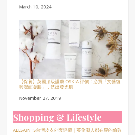
Date
March 10, 2024
【保養】英國頂級護膚 OSKIA 評價！必買「文藝復
興潔面凝膠」，洗出發光肌
Date
November 27, 2019
Shopping & Lifestyle
ALLSAINTS台灣皮衣外套評價｜英倫潮人都在穿的倫敦