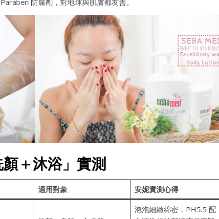
araben 防腐劑，對地球與肌膚都友善。
洗顏＋沐浴」實測
適用對象
安妮實測心得
泡泡細緻綿密，PH5.5 配