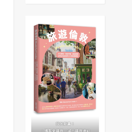
我的新書！
｜
博客來購買
｜
誠品購買連結