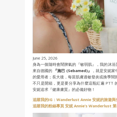
June 25, 2026
身為一個隨時會鬧脾氣的『敏弱肌』，我的沐浴
來自德國的
『施巴 (Sebamed)』
，就是安妮家
的愛用者；長大後，每當肌膚過敏發炎或換季鬧脾
不只是開箱，更是要分享為什麼這瓶紅遍 PTT
安妮追求『健康膚質』的必備好物！
追蹤我的IG：Wanderlust Annie 安妮的旅遊
追蹤我的粉絲專頁 安妮 Annie’s Wanderlus