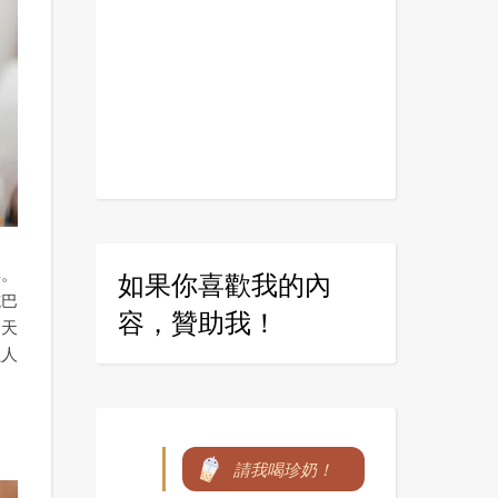
典。
如果你喜歡我的內
施巴
容，贊助我！
今天
懶人
請我喝珍奶！