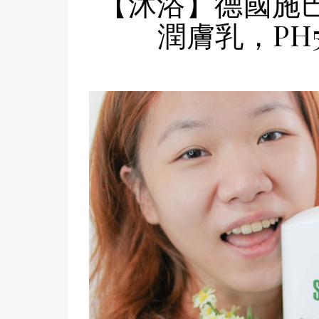
【沐浴】德國施巴 
潤膚乳，PH