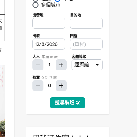
收
續
。
背