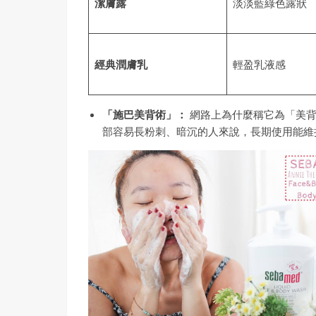
潔膚露
淡淡藍綠色露狀
經典潤膚乳
輕盈乳液感
「施巴美背術」：
網路上為什麼稱它為「美背
部容易長粉刺、暗沉的人來說，長期使用能維