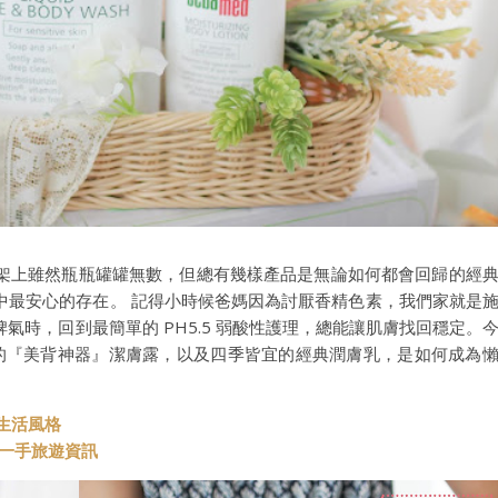
架上雖然瓶瓶罐罐無數，但總有幾樣產品是無論如何都會回歸的經
中最安心的存在。 記得小時候爸媽因為討厭香精色素，我們家就是
氣時，回到最簡單的 PH5.5 弱酸性護理，總能讓肌膚找回穩定。
 的『美背神器』潔膚露，以及四季皆宜的經典潤膚乳，是如何成為
與生活風格
t 第一手旅遊資訊