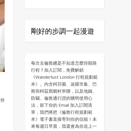
剛好的步調一起漫遊
每次去倫敦總是不知道怎麼排順路
行程？加入訂閱，免費解鎖
《Wanderlust London 行程規劃範
本》。內含柯芬園、波羅市集、巴
斯與柯茲窩鄉村串聯，以及地鐵、
防竊、倫敦通行證的聰明使用心
成份
法，留下你的 Email 加入訂閱清
單，我們將把《倫敦行程規劃範
本》電子書直接寄到你的信箱！未
來每週日早晨，我還會為你送上一