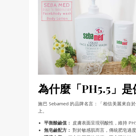
為什麼「PH5.5」
施巴 Sebamed 的品牌名言：「相信美麗
上。
平衡酸鹼值：
皮膚表面呈現弱酸性，維持 PH
無皂鹼配方：
對於敏感肌而言，傳統肥皂過度