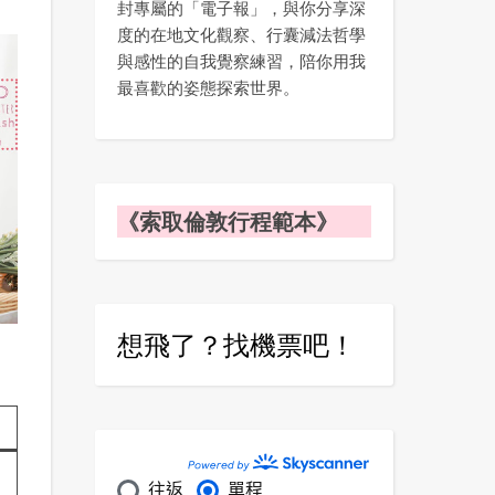
封專屬的「電子報」，與你分享深
度的在地文化觀察、行囊減法哲學
與感性的自我覺察練習，陪你用我
最喜歡的姿態探索世界。
《索取倫敦行程範本》
想飛了？找機票吧！