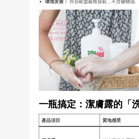
環境友善：
符合歐盟嚴格規範，不含礦物油、P
一瓶搞定：潔膚露的「
產品項目
質地感受