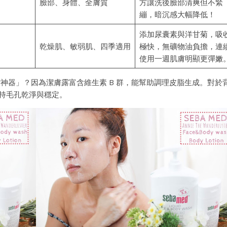
臉部、身體、全膚質
方讓洗後臉部清爽但不緊
繃，暗沉感大幅降低！
添加尿囊素與洋甘菊，吸
乾燥肌、敏弱肌、四季適用
極快，無礦物油負擔，連
使用一週肌膚明顯更彈嫩
神器」？因為潔膚露富含維生素 B 群，能幫助調理皮脂生成。對於
持毛孔乾淨與穩定。