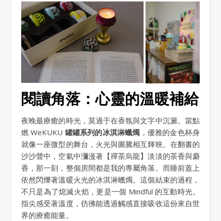
閱讀角落：心靈的溫暖補給
夜晚最療癒的時光，莫過于在香氛與文字中沉澱。當點
燃 WeKUKU
罐罐系列的冰淇淋蠟燭
，優雅的金色杯身
就像一座微型的舞台，火光與圖騰相互輝映。在翻書的
沙沙聲中，空氣中瀰漫著【禪茶烏龍】淡淡的茶香與麝
香，那一刻，整個房間都是我的專屬角落。而睡前蓋上
依然閃爍著溫暖火光的冰淇淋蠟燭。這個結束的過程，
不只是為了熄滅火焰，更是一個 Mindful 的互動時光。
指尖感受著溫度，彷彿能透過觸感直接吸收這份來自世
界的療癒能量。