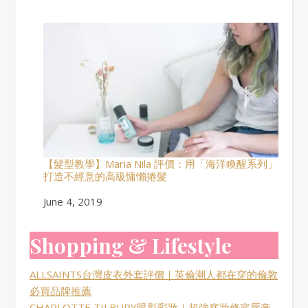
【髮型教學】Maria Nila 評價：用「海洋喚醒系列」
打造不經意的高級慵懶捲髮
Date
June 4, 2019
Shopping & Lifestyle
ALLSAINTS台灣皮衣外套評價｜英倫潮人都在穿的倫敦
必買品牌推薦
CHARLOTTE TILBURY眼影彩妝｜超強底妝修容唇膏