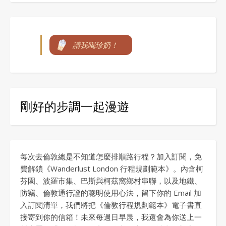
請我喝珍奶！
剛好的步調一起漫遊
每次去倫敦總是不知道怎麼排順路行程？加入訂閱，免
費解鎖《Wanderlust London 行程規劃範本》。內含柯
芬園、波羅市集、巴斯與柯茲窩鄉村串聯，以及地鐵、
防竊、倫敦通行證的聰明使用心法，留下你的 Email 加
入訂閱清單，我們將把《倫敦行程規劃範本》電子書直
接寄到你的信箱！未來每週日早晨，我還會為你送上一