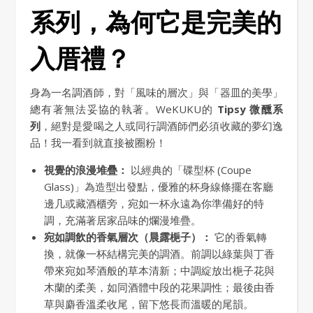
系列，為何它是完美的
入厝禮？
身為一名調酒師，對「風味的層次」與「器皿的美學」
總有著無法妥協的執著。WeKUKU的
Tipsy 微醺系
列
，絕對是愛喝之人或同行調酒師們必須收藏的夢幻逸
品！我一看到就直接被圈粉！
視覺的浪漫堆疊：
以經典的「碟型杯 (Coupe
Glass)」為造型出發點，優雅的杯身線條擺在客廳
邊几或藏酒櫃旁，宛如一杯永遠為你準備好的特
調，充滿著居家品味的爛漫堆疊。
宛如調飲的香氣層次（晨露梔子）：
它的香氣轉
換，就像一杯結構完美的調酒。前調以綠葉與丁香
帶來宛如琴酒般的草本清新；中調綻放出梔子花與
木蘭的柔美，如同酒體中段的花果調性；最後由香
草與麝香溫柔收尾，留下悠長而溫暖的尾韻。