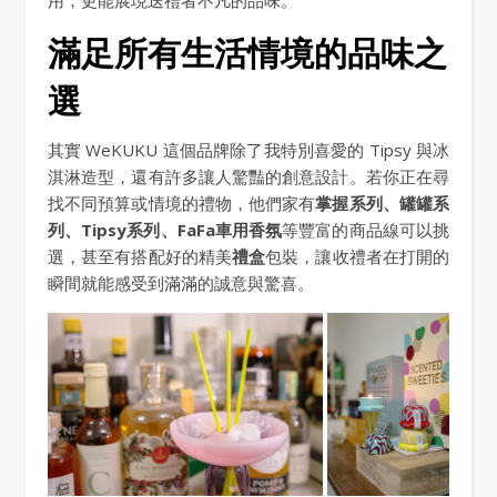
滿足所有生活情境的品味之
選
其實 WeKUKU 這個品牌除了我特別喜愛的 Tipsy 與冰
淇淋造型，還有許多讓人驚豔的創意設計。若你正在尋
找不同預算或情境的禮物，他們家有
掌握系列、罐罐系
列、Tipsy系列、FaFa車用香氛
等豐富的商品線可以挑
選，甚至有搭配好的精美
禮盒
包裝，讓收禮者在打開的
瞬間就能感受到滿滿的誠意與驚喜。