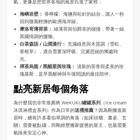
氣，更像是把世界各地的風景舀進了家裡：
海嶼岩壁：
香檸檬、海鹽與松針的結合，讓人一秒
回到微風輕拂的歐洲海岸線。
摩洛哥薄荷茶：
綠薄荷與伯爵茶的碰撞，帶著一絲
異國情調的慵懶。
白茶森語 / 山澗漫行：
充滿綠意與木質調（雪松、
香根草），適合需要深呼吸、沉澱思緒的獨處時
光。
禪茶烏龍 / 黑醋栗與玫瑰：
清新的茶香與柔美的玫
瑰慕斯，是早晨醒神與午後閱讀的最佳陪伴。
點亮新居每個角落
為什麼我也非常推薦將 WeKUKU
罐罐系列
（Ice cream
冰淇淋禮盒系列）作為日常的
送禮推薦
？因為剛搬進新
居時，總有許多看似單調的角落（如床頭櫃、書桌、玄
關）需要被點綴，而剛經歷搬家疲憊的屋主，也最需要
氣味來安定心神。