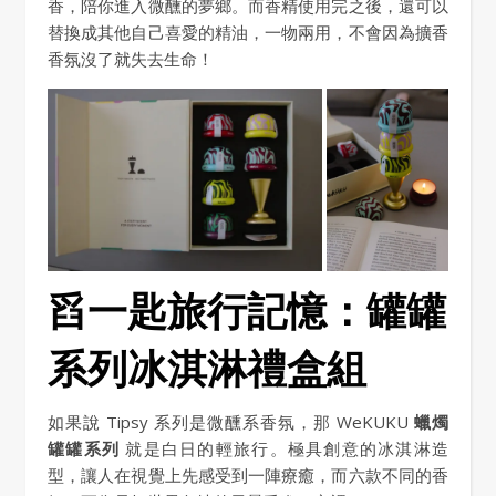
香，陪你進入微醺的夢鄉。而香精使用完之後，還可以
替換成其他自己喜愛的精油，一物兩用，不會因為擴香
香氛沒了就失去生命！
舀一匙旅行記憶：罐罐
系列冰淇淋禮盒組
如果說 Tipsy 系列是微醺系香氛，那 WeKUKU
蠟燭
罐罐系列
就是白日的輕旅行。極具創意的冰淇淋造
型，讓人在視覺上先感受到一陣療癒，而六款不同的香