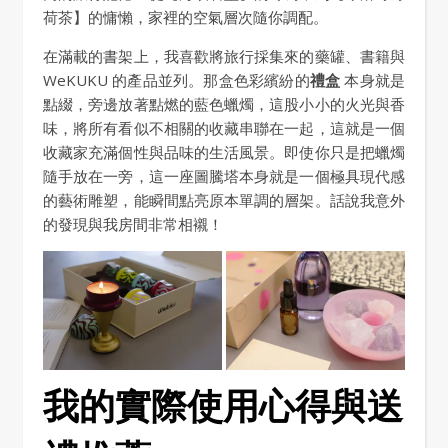
荷茶】的慵懶，家裡的空氣層次隨你調配。
在滿載的書架上，我喜歡將旅行採集來的藥罐、書籍與
WeKUKU 的產品並列。那盒色彩繽紛的
禮盒
本身就是
點綴，旁邊放著點燃的藍色蠟燭，這股小小的火光與香
味，將所有看似不相關的收藏串聯在一起，這就是一個
收藏家充滿個性與品味的生活風景。即使你只是把蠟燭
隨手放在一旁，這一座圖騰塔本身就是一個極具現代感
的藝術雕塑，能瞬間點亮原本單調的層架。話說我意外
的發現與我房間非常相襯！
我的實際使用心得與送