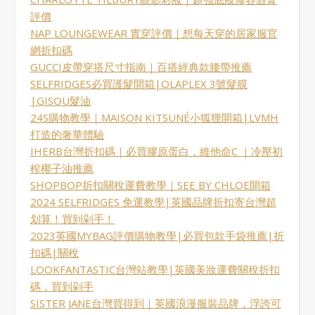
評價
NAP LOUNGEWEAR 實穿評價｜想每天穿的居家服官
網折扣碼
GUCCI皮帶穿搭尺寸指南｜百搭經典款腰帶推薦
SELFRIDGES必買護髮開箱|OLAPLEX 3號髮膜
|GISOU髮油
24S購物教學｜MAISON KITSUNÉ小狐狸開箱|LVMH
打造的奢華體驗
IHERB台灣折扣碼｜必買膠原蛋白，維他命C ｜冷壓初
榨椰子油推薦
SHOPBOP折扣關稅運費教學｜SEE BY CHLOE開箱
2024 SELFRIDGES 免運教學|英國品牌折扣寄台灣超
划算！買到剁手！
2023英國MYBAG評價購物教學|必買包款手袋推薦|折
扣碼|關稅
LOOKFANTASTIC台灣站教學|英國美妝運費關稅折扣
碼，買到剁手
SISTER JANE台灣買得到｜英國浪漫服裝品牌，浮誇可