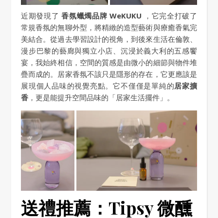
近期發現了
香氛蠟燭品牌
WeKUKU
，它完全打破了
常規香氛的無聊外型，將精緻的造型藝術與療癒香氣完
美結合。從過去學習設計的視角，到後來生活在倫敦、
漫步巴黎的藝廊與獨立小店、沉浸於義大利的五感饗
宴，我始終相信，空間的質感是由微小的細節與物件堆
疊而成的。居家香氛不該只是隱形的存在，它更應該是
展現個人品味的視覺亮點。它不僅僅是單純的
居家擴
香
，更是能提升空間品味的「居家生活擺件」。
送禮推薦：Tipsy 微醺