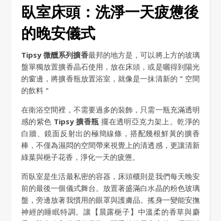
臥室床頭：洗淨一天疲憊後
的晚安儀式
Tipsy 微醺系列擴香
最邦的地方是，可以將上方的玻璃
盤單獨放置擴香晶石使用，放在床頭，或是曬得到陽光
的窗邊，將擴香瓶放置浴室，就像是一抹清新的＂空間
的飲料＂
在衛浴空間裡，不需要過多的裝飾，只需一瓶充滿透明
感的紫色
Tipsy 擴香瓶
擺在透明亞克力架上。乾淨的
白牆、鏡面反射出的極簡線條，搭配幾根鮮黃的擴香
棒，不僅為濕悶的空間帶來視覺上的清透感，更讓清新
綠葉與梔子花香，淨化一天的疲憊。
而臥室是生活最私密的容器，床頭櫃則是我們每天晚安
前的最後一個儀式舞台。放置著盛滿白水晶的粉色玻璃
盤，旁邊放著我慣用的眼罩與護膚品。搖身一變能安撫
神經的睡眠特調。讓【晨露梔子】中溫柔的香草與麝