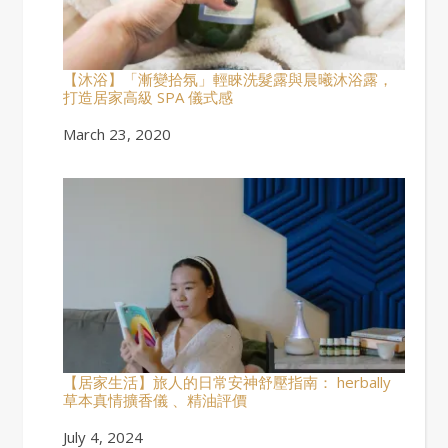
【沐浴】「漸變拾氛」輕睞洗髮露與晨曦沐浴露，
打造居家高級 SPA 儀式感
Date
March 23, 2020
【居家生活】旅人的日常安神舒壓指南： herbally
草本真情擴香儀 、精油評價
Date
July 4, 2024