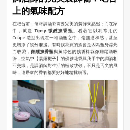
上的氣味配方
在吧台前，每杯調酒都需要完美的裝飾來點綴；而在家
中，就是
Tipsy 微醺擴香瓶
。看著它以我常用的
Coupe 造型出現在一堆酒瓶之中，毫無違和感，甚至
更增添了幾分爛漫。有時候我買的酒會是因為瓶身漂亮
而收藏，
微醺擴香瓶
與黃綠色的擴香棒就像雞尾酒吸
管，空氣中【晨露梔子】的優雅花香與我手中的調酒相
互交織，是調酒師對生活的極致致敬，不只是舌尖的風
味，連居家的香氣都要好好地精挑細選。