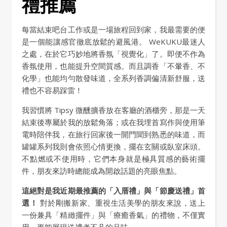
禮推薦
每當結束吧台工作或是一場旅程回到家，我最需要的便
是一個能讓感官徹底放鬆的避風港。 WeKUKU最迷人
之處，在於它巧妙地將香氛「視覺化」了。即便不作為
香氛使用，也能提升空間質感。而且調香「不暈香、不
化學」也能均勻散發味道，全系列香調偏清新舒服，送
禮也不容易踩雷！
我習慣將 Tipsy 微醺擴香放在客廳的酒櫃旁，那是一天
結束後專屬於我的放鬆角落；或在我埋首寫作與使用筆
電時陪伴我，在旅行回家後一開門聞到熟悉的味道，而
罐罐系列我則會依照心情更換，擺在玄關或臥室床頭。
不點燃或不使用時，它們本身就是極具質感的藝術擺
件，朋友來訪時總能成為開啟話題的亮眼焦點。
這絕對是我近期最推薦的「入厝禮」與「節慶送禮」首
選！
對於剛搬新家、重視生活美學的朋友來說，送上
一份兼具「精緻擺件」與「療癒香氣」的禮物，不僅實
用，更能展現送禮者不凡的品味。