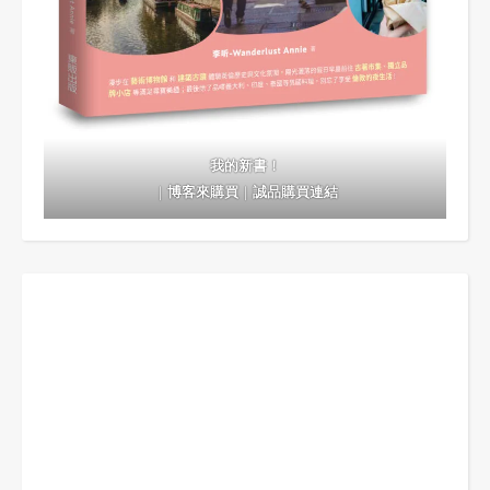
我的新書！
｜
博客來購買
｜
誠品購買連結