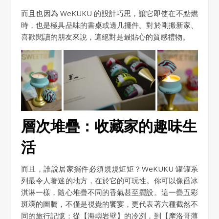
而且也因為 WeKUKU 的設計巧思，讓它即使在不點燃
時，也是極具品味的書桌或邊几擺件。對於剛搬新家、
喜歡閱讀的朋友來說，這絕對是最貼心的質感禮物。
層次堆疊：收藏家的趣味生
活
而且，誰說居家擺件必須規規矩矩？WeKUKU 罐罐系
列最令人著迷的地方，在於它的可玩性。你可以像舀冰
淇淋一樣，隨心堆疊不同的香氣甚至擺設。這一疊五彩
斑斕的圖騰，不僅是視覺的饗宴，更代表著六種截然不
同的旅行記憶：從【海嶼岩壁】的冷冽，到【摩洛哥薄