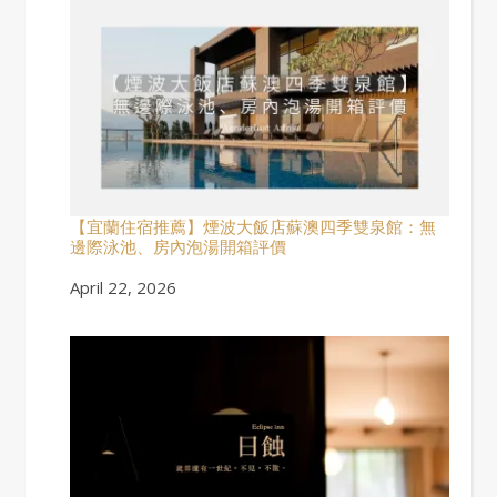
【宜蘭住宿推薦】煙波大飯店蘇澳四季雙泉館：無
邊際泳池、房內泡湯開箱評價
Date
April 22, 2026