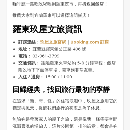
咖啡廳一路吃吃喝喝到羅東夜市，再折返回飯店！
推薦大家到宜蘭羅東可以選擇這間飯店！
羅東玖屋文旅資訊
訂房連結：
玖屋文旅官網
｜
Booking.com 訂房
地址：
宜蘭縣羅東鎮公正路 496 號
電話：
03-961-3799
交通資訊：
距離羅東火車站約 5-8 分鐘車程；飯店
附設地下平面停車場，開車族非常友善。
入住 / 退房：
15:00 / 11:00
回歸經典，找回旅行最初的寧靜
在追求「新、奇、怪」的住宿浪潮中，玖屋文旅用它的
穩定與風景，提醒我們旅行的初衷是為了休息。
無論妳是帶著家人的親子之旅，還是像我一樣需要空間
沉澱靈魂的慢旅人，這片公園第一排的綠意，都會是妳