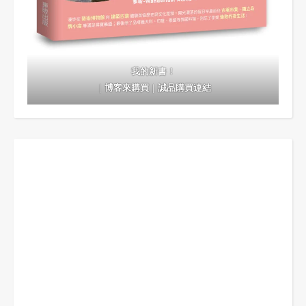
我的新書！
｜
博客來購買
｜
誠品購買連結