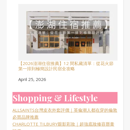
【2026澎湖住宿推薦】12 間私藏清單：從花火節
第一排到極簡設計民宿全攻略
Date
April 25, 2026
Shopping & Lifestyle
ALLSAINTS台灣皮衣外套評價｜英倫潮人都在穿的倫敦
必買品牌推薦
CHARLOTTE TILBURY眼影彩妝｜超強底妝修容唇膏