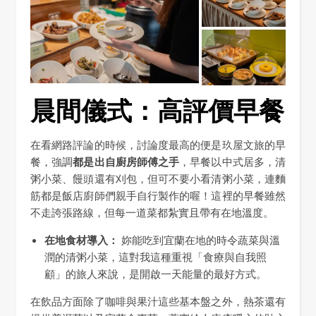
晨間儀式：高評價早餐
在看網路評論的時候，討論度最高的便是玖屋文旅的早
餐，強調
都是出自廚房師傅之手
，早餐以中式居多，清
粥小菜、饅頭還有刈包，但可不要小看清粥小菜，連麵
筋都是飯店廚師們親手自行製作的喔！這裡的早餐雖然
不走誇張路線，但每一道菜都紮實且帶有在地溫度。
在地食材導入：
妳能吃到宜蘭在地的時令蔬菜與溫
潤的清粥小菜，這對我這種重視「食療與自我照
顧」的旅人來說，是開啟一天能量的最好方式。
在飲品方面除了咖啡與果汁這些基本盤之外，熱茶還有