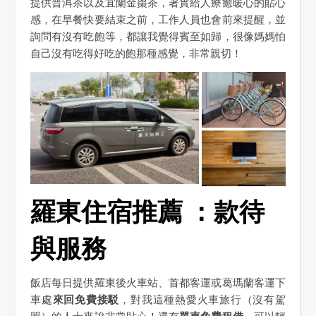
提供普洱茶以及宜蘭金棗茶，著實給人療癒暖心的貼心
感，在早餐快要結束之前，工作人員也會前來提醒，並
詢問有沒有吃飽等，都讓我覺得賓至如歸，很像媽媽怕
自己沒有吃得好吃的飽那種感覺，非常親切！
羅東住宿推薦 ：款待
與服務
飯店每日提供羅東後火車站、首都客運或葛瑪蘭客運下
車處
來回免費接駁
，對我這種熱愛火車旅行（沒有駕