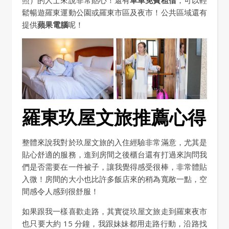
照）的人士來說非常貼心！還有
單車免費租借
，可以輕
鬆暢遊羅東運動公園或羅東市區及夜市！公共區域還有
提供
蘋果電腦
呢！
羅東玖屋文旅推薦心得
整體來說我對於玖屋文旅的入住經驗非常滿意，尤其是
貼心舒適的服務，進到房間之後櫃台還有打過來詢問我
們是否需要在一件被子，讓我覺得感受很棒，非常體貼
入微！房間的大小也比許多飯店來的稍為寬敞一點，空
間感令人感到很舒服！
如果跟我一樣喜歡走路，其實從玖屋文旅走到羅東夜市
也只要大約 15 分鐘，我跟妹妹都用走路行動，沿路找