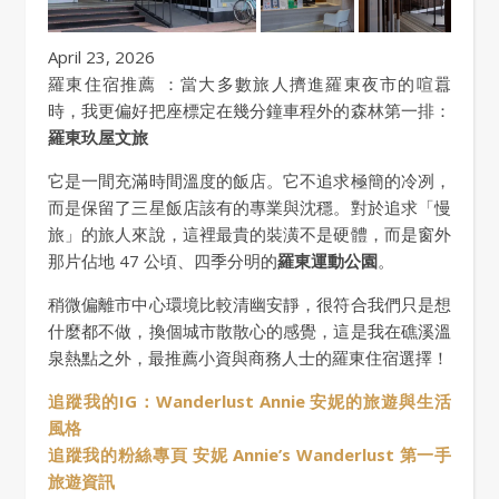
April 23, 2026
羅東住宿推薦 ：當大多數旅人擠進羅東夜市的喧囂
時，我更偏好把座標定在幾分鐘車程外的森林第一排：
羅東
玖屋文旅
它是一間充滿時間溫度的飯店。它不追求極簡的冷冽，
而是保留了三星飯店該有的專業與沈穩。對於追求「慢
旅」的旅人來說，這裡最貴的裝潢不是硬體，而是窗外
那片佔地 47 公頃、四季分明的
羅東運動公園
。
稍微偏離市中心環境比較清幽安靜，很符合我們只是想
什麼都不做，換個城市散散心的感覺，這是我在礁溪溫
泉熱點之外，最推薦小資與商務人士的羅東住宿選擇！
追蹤我的IG：Wanderlust Annie 安妮的旅遊與生活
風格
追蹤我的粉絲專頁 安妮 Annie’s Wanderlust 第一手
旅遊資訊