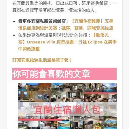
在宜蘭最溫柔的擁抱。日出或日落，這座經典飯店，一
直都在這裡守候著那些懂美、懂生活的旅人。
看更多宜蘭私藏質感飯店：
【宜蘭住宿推薦】五星
溫泉飯店到設計民宿：礁溪、蘇澳、頭城質感旅店
如果妳更渴望溫泉與現代設計的碰撞：
【礁溪民
宿】Onsense Villa 房型推薦：日蝕 Eclipse 在美學
中開啟療癒
訂閱安妮旅遊生活風格電子報！
你可能會喜歡的文章