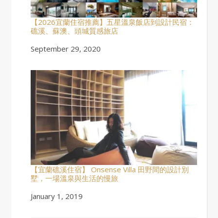
【2026宜蘭住宿推薦】五星溫泉飯店到設計民宿：
礁溪、蘇澳、頭城質感旅店
Date
September 29, 2020
【宜蘭礁溪住宿】 Onsense Villa 田野間的設計別
墅，一場溫泉與生活的慢旅
Date
January 1, 2019