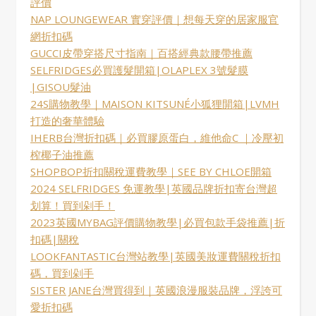
評價
NAP LOUNGEWEAR 實穿評價｜想每天穿的居家服官
網折扣碼
GUCCI皮帶穿搭尺寸指南｜百搭經典款腰帶推薦
SELFRIDGES必買護髮開箱|OLAPLEX 3號髮膜
|GISOU髮油
24S購物教學｜MAISON KITSUNÉ小狐狸開箱|LVMH
打造的奢華體驗
IHERB台灣折扣碼｜必買膠原蛋白，維他命C ｜冷壓初
榨椰子油推薦
SHOPBOP折扣關稅運費教學｜SEE BY CHLOE開箱
2024 SELFRIDGES 免運教學|英國品牌折扣寄台灣超
划算！買到剁手！
2023英國MYBAG評價購物教學|必買包款手袋推薦|折
扣碼|關稅
LOOKFANTASTIC台灣站教學|英國美妝運費關稅折扣
碼，買到剁手
SISTER JANE台灣買得到｜英國浪漫服裝品牌，浮誇可
愛折扣碼