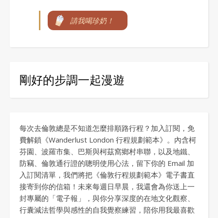
請我喝珍奶！
剛好的步調一起漫遊
每次去倫敦總是不知道怎麼排順路行程？加入訂閱，免
費解鎖《Wanderlust London 行程規劃範本》。內含柯
芬園、波羅市集、巴斯與柯茲窩鄉村串聯，以及地鐵、
防竊、倫敦通行證的聰明使用心法，留下你的 Email 加
入訂閱清單，我們將把《倫敦行程規劃範本》電子書直
接寄到你的信箱！未來每週日早晨，我還會為你送上一
封專屬的「電子報」，與你分享深度的在地文化觀察、
行囊減法哲學與感性的自我覺察練習，陪你用我最喜歡