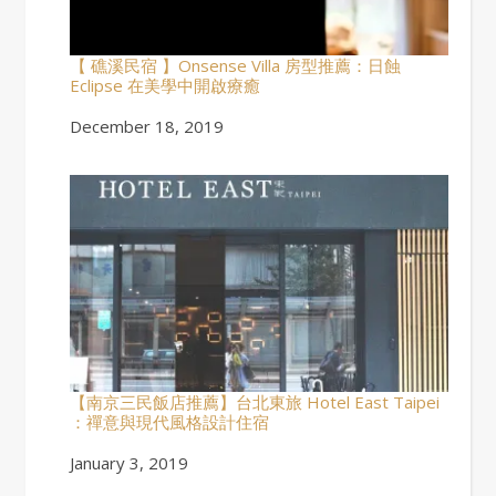
【 礁溪民宿 】Onsense Villa 房型推薦：日蝕
Eclipse 在美學中開啟療癒
Date
December 18, 2019
【南京三民飯店推薦】台北東旅 Hotel East Taipei
：禪意與現代風格設計住宿
Date
January 3, 2019