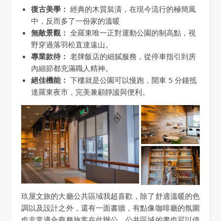
復古美學：
經典的木質裝潢，在現今流行的極簡風
中，反而多了一份家的溫暖
無敵景觀：
全羅東唯一正對運動公園的制高點，視
野穿過落羽松直達遠山。
專業款待：
老牌飯店的細膩服務，從停車指引到房
內細節都充滿職人精神。
絕佳機能：
下樓就是公園可以慢跑，開車 5 分鐘抵
達羅東夜市，完美兼顧靜謐與便利。
玖屋文旅的大廳公共區域我超喜歡，除了舒適溫暖的色
調以及設計之外，還有一面書牆，有點像咖啡廳的氛圍
也非常適合商務旅客在此辦公，公共區域的書也可以借