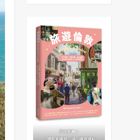
我的新書！
｜
博客來購買
｜
誠品購買連結