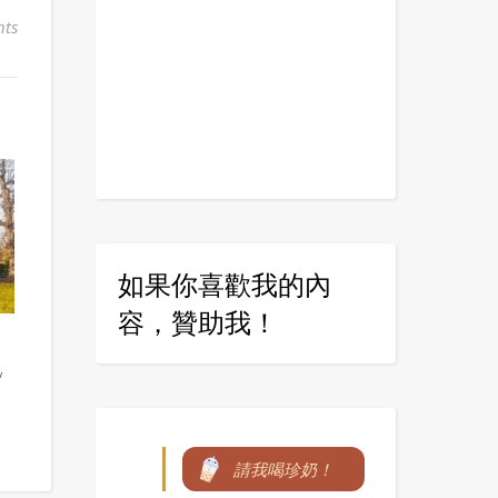
ts
如果你喜歡我的內
容，贊助我！
/
請我喝珍奶！