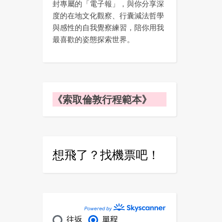
封專屬的「電子報」，與你分享深
度的在地文化觀察、行囊減法哲學
與感性的自我覺察練習，陪你用我
最喜歡的姿態探索世界。
《索取倫敦行程範本》
想飛了？找機票吧！