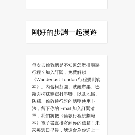
剛好的步調一起漫遊
每次去倫敦總是不知道怎麼排順路
行程？加入訂閱，免費解鎖
《Wanderlust London 行程規劃範
本》。內含柯芬園、波羅市集、巴
斯與柯茲窩鄉村串聯，以及地鐵、
防竊、倫敦通行證的聰明使用心
法，留下你的 Email 加入訂閱清
單，我們將把《倫敦行程規劃範
本》電子書直接寄到你的信箱！未
來每週日早晨，我還會為你送上一