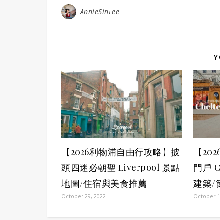
AnnieSinLee
Y
【2026利物浦自由行攻略】披
【20
頭四迷必朝聖 Liverpool 景點
門戶 C
地圖/住宿與美食推薦
建築/
October 29, 2022
October 1