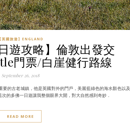
【英國旅遊】ENGLAND
一日遊攻略】倫敦出發交
Castle門票/白崖健行路線
September 26, 2018
重要的古老城鎮，他是英國對外的門戶，美麗藍綠色的海水顏色以
這次的多佛一日遊讓我整個眼界大開，對大自然感到奇妙．
READ MORE