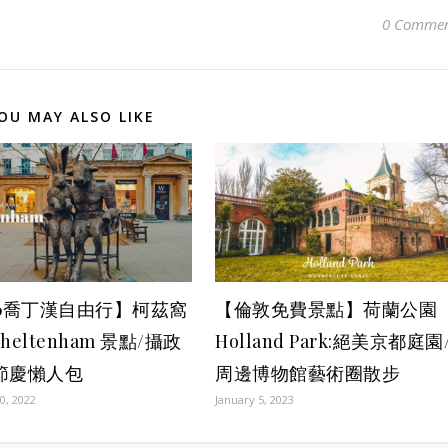
0 Commen
OU MAY ALSO LIKE
26喬丁漢自由行】柯茲窩
【倫敦免費景點】荷蘭公園
heltenham 景點/攝政
Holland Park:絕美京都庭園
節慶懶人包
周邊博物館藝術圈散步
0, 2022
January 5, 2023