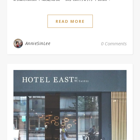
READ MORE
AnnieSinLee
0 Comments