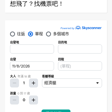
想飛了？找機票吧！