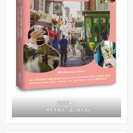
我的新書！
｜
博客來購買
｜
誠品購買連結