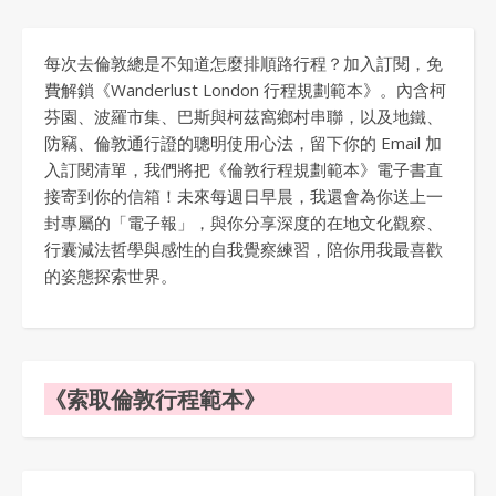
每次去倫敦總是不知道怎麼排順路行程？加入訂閱，免
費解鎖《Wanderlust London 行程規劃範本》。內含柯
芬園、波羅市集、巴斯與柯茲窩鄉村串聯，以及地鐵、
防竊、倫敦通行證的聰明使用心法，留下你的 Email 加
入訂閱清單，我們將把《倫敦行程規劃範本》電子書直
接寄到你的信箱！未來每週日早晨，我還會為你送上一
封專屬的「電子報」，與你分享深度的在地文化觀察、
行囊減法哲學與感性的自我覺察練習，陪你用我最喜歡
的姿態探索世界。
《索取倫敦行程範本》