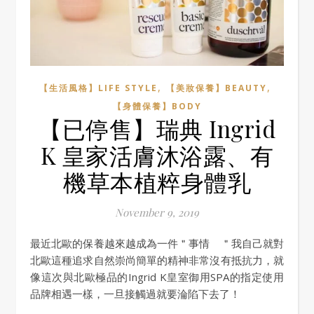
,
,
【生活風格】LIFE STYLE
【美妝保養】BEAUTY
【身體保養】BODY
【已停售】瑞典 Ingrid
K 皇家活膚沐浴露、有
機草本植粹身體乳
November 9, 2019
最近北歐的保養越來越成為一件＂事情 ＂我自己就對
北歐這種追求自然崇尚簡單的精神非常沒有抵抗力，就
像這次與北歐極品的Ingrid K皇室御用SPA的指定使用
品牌相遇一樣，一旦接觸過就要淪陷下去了！