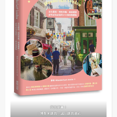
我的新書！
｜
博客來購買
｜
誠品購買連結