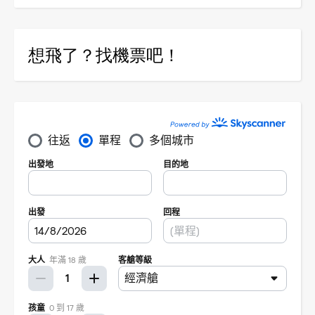
想飛了？找機票吧！