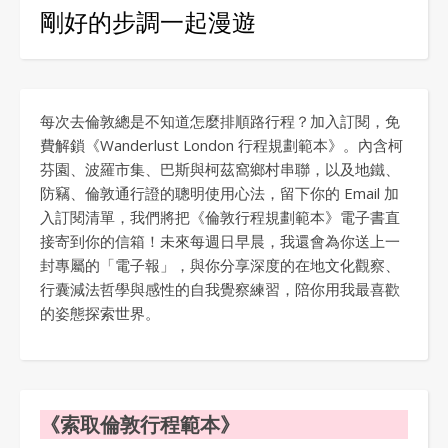
剛好的步調一起漫遊
每次去倫敦總是不知道怎麼排順路行程？加入訂閱，免
費解鎖《Wanderlust London 行程規劃範本》。內含柯
芬園、波羅市集、巴斯與柯茲窩鄉村串聯，以及地鐵、
防竊、倫敦通行證的聰明使用心法，留下你的 Email 加
入訂閱清單，我們將把《倫敦行程規劃範本》電子書直
接寄到你的信箱！未來每週日早晨，我還會為你送上一
封專屬的「電子報」，與你分享深度的在地文化觀察、
行囊減法哲學與感性的自我覺察練習，陪你用我最喜歡
的姿態探索世界。
《索取倫敦行程範本》